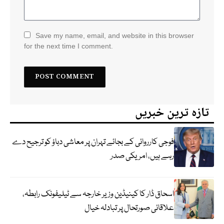
Save my name, email, and website in this browser
for the next time I comment.
تازہ ترین خبریں
فوجی کارروائی کے بجائے تہران پر معاشی دباؤ کو ترجیح دے
رہے ہیں، امریکی صدر
اسحاق ڈار کا کینیڈین وزیر خارجہ سے ٹیلیفونک رابطہ،
علاقائی صورتحال پر تبادلہ خیال