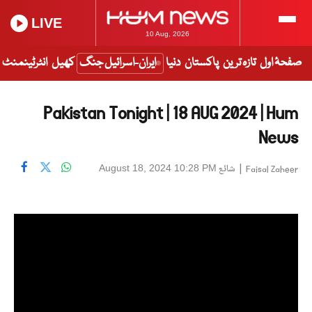
LIVE
10 Aug, 2026
صفحۂ اول
تازہ ترین
پاکستان
دنیا
ایران-اسرائیل جنگ
کھیل
انٹرٹینمنٹ
Pakistan Tonight | 18 AUG 2024 | Hum
News
|
شائع
August 18, 2024 10:28 PM
Faisal Zaheer