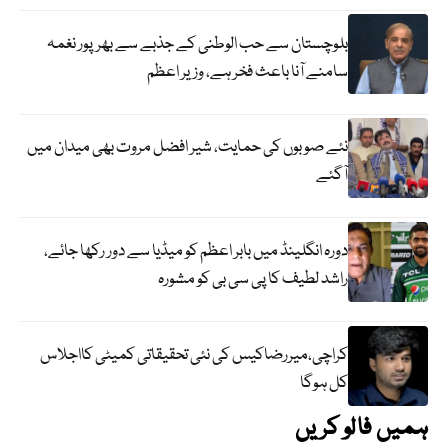
بلوچستان سے حب الوطنی کے جذبے سے بھرپور نغمہ
سامنے آنا باعث فخر ہے، وزیر اعظم
نئے صوبوں کی حمایت، شیر افضل مروت بھی میدان میں
آگئے
دورہ انگلینڈ میں بابر اعظم کو میڈیا سے دور رکھا جائے،
راشد لطیف کا پی سی بی کو مشورہ
کراچی،میررضاکیس کی نئی تحقیقاتی کمیٹی کااجلاس
کل ہوگا
ہمیں فالو کریں