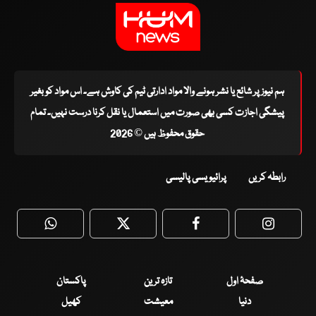
ہم نیوز پر شائع یا نشر ہونے والا مواد ادارتی ٹیم کی کاوش ہے۔ اس مواد کو بغیر
پیشگی اجازت کسی بھی صورت میں استعمال یا نقل کرنا درست نہیں۔ تمام
حقوق محفوظ ہیں © 2026
رابطہ کریں
پرائیویسی پالیسی
WhatsApp
Twitter
Facebook
Faceboo
صفحۂ اول
تازہ ترین
پاکستان
دنیا
معیشت
کھیل