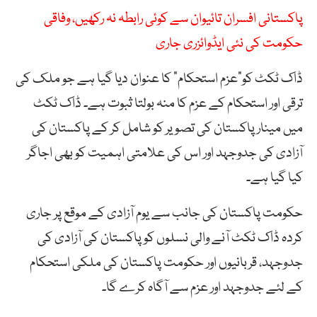
پاکستانی افسران تائیوان سے کوئی رابطہ نہ رکھیں، وفاقی
حکومت کی نئی ایڈوائزری جاری
ڈاک ٹکٹ کو”عزم استحکام“ کا عنوان دیا گیا ہے جو ملک کی
ترقی اور استحکام کے عزم کا منہ بولتا ثبوت ہے۔ ڈاک ٹکٹ
میں مینار پاکستان کی تصویر کو شامل کر کے پاکستان کی
آزادی کی جدوجہد اور اس کی علامتی اہمیت کو بھی اجاگر
کیا گیا ہے۔
حکومت پاکستان کی جانب سے یوم آزادی کے موقع پر جاری
کردہ ڈاک ٹکٹ آنے والی نسلوں کو پاکستان کی آزادی کی
جدوجہد، قربانیوں اور حکومت پاکستان کی ملکی استحکام
کے لئے جدوجہد اور عزم سے آگاہ کرے گا۔