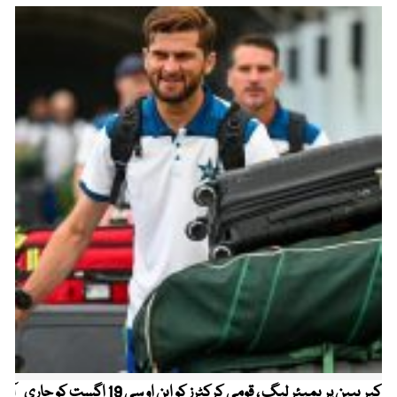
کیریبین پریمیئر لیگ ، قومی کرکٹرز کو این او سی 19 اگست کو جاری
آز