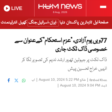
LIVE
8 Aug, 2026
صفحۂ اول
تازہ ترین
پاکستان
دنیا
ایران-اسرائیل جنگ
کھیل
انٹرٹینمنٹ
77ویں یوم آزادی، ”عزم استحکام“کےعنوان سے
خصوصی ڈاک ٹکٹ جاری
ڈاک ٹکٹ پر جیولین تھرور ارشد ندیم کی تصویر لگا کر
انہیں خراج تحسین پیش
|
شائع
|
اپ
August 10, 2024 5:22 PM
Arshad Khan
ڈیٹ
|
August 10, 2024 9:04 PM