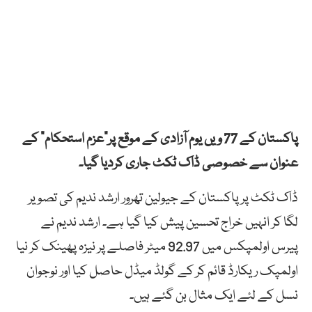
پاکستان کے 77 ویں یوم آزادی کے موقع پر”عزم استحکام“ کے
عنوان سے خصوصی ڈاک ٹکٹ جاری کردیا گیا۔
ڈاک ٹکٹ پر پاکستان کے جیولین تھرور ارشد ندیم کی تصویر
لگا کر انہیں خراج تحسین پیش کیا گیا ہے۔ ارشد ندیم نے
پیرس اولمپکس میں 92.97 میٹر فاصلے پر نیزہ پھینک کر نیا
اولمپک ریکارڈ قائم کر کے گولڈ میڈل حاصل کیا اور نوجوان
نسل کے لئے ایک مثال بن گئے ہیں۔