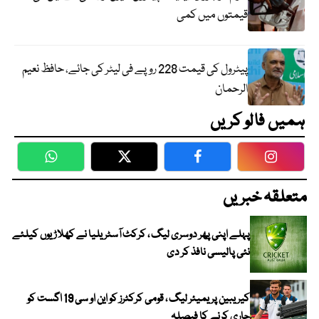
قیمتوں میں کمی
پیٹرول کی قیمت 228 روپے فی لیٹر کی جائے، حافظ نعیم
الرحمان
ہمیں فالو کریں
WhatsApp
Twitter
Facebook
Faceboo
متعلقہ خبریں
پہلے اپنی پھر دوسری لیگ ، کرکٹ آسٹریلیا نے کھلاڑیوں کیلئے
نئی پالیسی نافذ کر دی
کیریبین پریمیئر لیگ ، قومی کرکٹرز کو این او سی 19 اگست کو
جاری کرنے کا فیصلہ