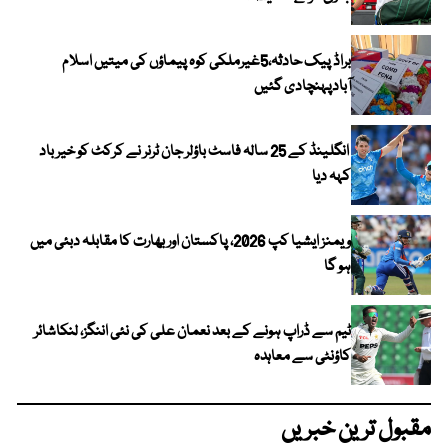
براڈ پیک حادثہ،5غیرملکی کوہ پیماؤں کی میتیں اسلام
آبادپہنچادی گئیں
انگلینڈ کے 25 سالہ فاسٹ باؤلر جان ٹرنر نے کرکٹ کو خیر باد
کہہ دیا
ویمنز ایشیا کپ 2026، پاکستان اور بھارت کا مقابلہ دبئی میں
ہو گا
ٹیم سے ڈراپ ہونے کے بعد نعمان علی کی نئی اننگز، لنکاشائر
کاؤنٹی سے معاہدہ
مقبول ترین خبریں