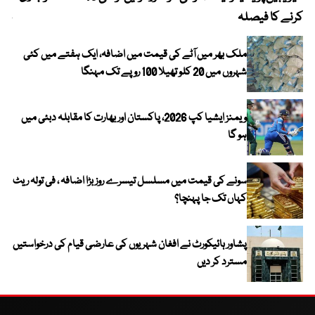
کرنے کا فیصلہ
چھی
ملک بھر میں آٹے کی قیمت میں اضافہ، ایک ہفتے میں کئی
شہروں میں 20 کلو تھیلا 100 روپے تک مہنگا
ویمنز ایشیا کپ 2026، پاکستان اور بھارت کا مقابلہ دبئی میں
ہو گا
سونے کی قیمت میں مسلسل تیسرے روز بڑا اضافہ ، فی تولہ ریٹ
کہاں تک جا پہنچا؟
پشاور ہائیکورٹ نے افغان شہریوں کی عارضی قیام کی درخواستیں
مسترد کر دیں