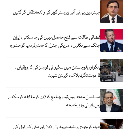
چیئرمین پی ٹی آئی بیرسٹر گوہر کی والدہ انتقال کر گئیں
فضائی طاقت سے فتح حاصل نہیں کی جا سکتی ، ایران
جنگ سے نکلیں ، امریکی جنرل کا صدر ٹرمپ کو مشورہ
ہنگو اور بلوچستان میں سکیورٹی فورسز کی کارروائیاں ،
10دہشتگرد ہلاک ، کیپٹن شہید
مسلمان متحد ہوں تو ہر چیلنج کا ڈٹ کر مقابلہ کر سکتے
ہیں، ایرانی وزیر خارجہ
عوام کو جزوی ریلیف، پیٹرول، ڈیزل اور مٹی کے تیل کی