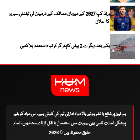
ورلڈ کپ 2027 کے میزبان ممالک کے درمیان ٹی ٹوئنٹی سیریز
کا اعلان
یکے بعد دیگرے 2 ہیلی کاپٹر گر کر تباہ؛ متعدد ہلاکتیں
ہم نیوز پر شائع یا نشر ہونے والا مواد ادارتی ٹیم کی کاوش ہے۔ اس مواد کو بغیر
پیشگی اجازت کسی بھی صورت میں استعمال یا نقل کرنا درست نہیں۔ تمام
حقوق محفوظ ہیں © 2026