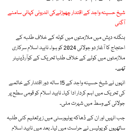
شیخ حسینہ واجد کے اقتدار چھوڑنےکی اندرونی کہانی سامنے
آگئی
بنگلہ دیش میں ملازمتوں میں کوٹہ کے خلاف طلبہ کے
احتجاج کا آغاز دو جولائی 2024 کو ہوا۔ ناہید اسلام سرکاری
ملازمتوں میں کوٹے کے خلاف طلبا تحریک کے کوآرڈینیٹر
تھے۔
انہوں نے شیخ حسینہ واجد کے 15 سالہ دور اقتدار کے خاتمے
کی تحریک میں اہم کردار ادا کیا۔ ناہید اسلام کو قومی سطح پر
جولائی کے وسط میں شہرت ملی۔
جب انہیں اور ان کے ڈھاکہ یونیورسٹی میں زیرتعلیم کئی طلبہ
ساتھیوں کو پولیس نے حراست میں لیا۔ بعد میں ناہید اسلام