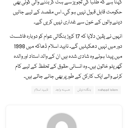
کہنا ہے کہ طلبا کی تجویز سے ہٹ کر بننے والی کوئی بھی
حکومت قابل قبول نہیں ہو گی۔ اس مقصد کے لیے جانیں
دینے والوں کے خون سے غداری نہیں کریں گے۔
انہوں نے یقین دلایا کہ 17 کروڑ بنگالی عوام کو دوبارہ فاشسٹ
دور میں نہیں دھکیلیں گے۔ ناہید اسلام ڈھاکہ میں 1998
میں پیدا ہوئے وہ شادی شدہ ہیں ان کے والد استاد اور والدہ
گھریلو خاتون ہیں۔ وہ انسانی حقوق کے تحفظ کے لیے کام
کرنے والے ایک کارکن کے طور پر بھی جانے جاتے ہیں۔
naheed islam
بنگلہ دیش
حسینہ واجد
ناہید اسلام