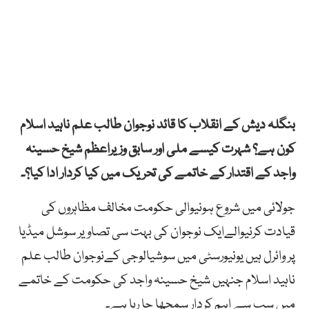
بنگلہ دیش کے انقلاب کا قائد نوجوان طالب علم ناہید اسلام
کون ہے؟ شہرت کیسے ملی اور سابق وزیراعظم شیخ حسینہ
واجد کے اقتدار کے خاتمے کی تحریک میں کیا کردار ادا کیا؟۔
جولائی میں شروع ہونیوالی حکومت مخالف مظاہروں کی
قیادت کرنیوالےایک نوجوان کی بہت سی تصاویر سوشل میڈیا
پر وائرل ہیں یونیورسٹی میں سوشیالوجی کےنوجوان طالب علم
ناہید اسلام جنہیں شیخ حسینہ واجد کی حکومت کے خاتمے
میں سب سے اہم کردار سمجھا جا رہا ہے۔