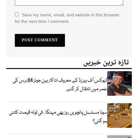
Save my name, email, and website in this browser
for the next time I comment.
تازہ ترین خبریں
ڈیوکس آف ہیزرڈ کے معروف اداکار بین جونز 84 برس کی
عمر میں انتقال کر گئے
سونا مسلسل پانچویں روز بھی مہنگا ، فی تولہ قیمت کتنی
ہو گئی؟