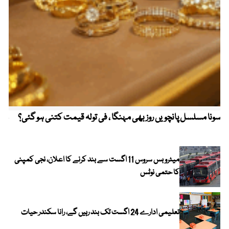
سونا مسلسل پانچویں روز بھی مہنگا ، فی تولہ قیمت کتنی ہو گئی؟
مکہ
ایر
میٹرو بس سروس 11 اگست سے بند کرنے کا اعلان، نجی کمپنی
کا حتمی نوٹس
تعلیمی ادارے 24 اگست تک بند رہیں گے، رانا سکندر حیات