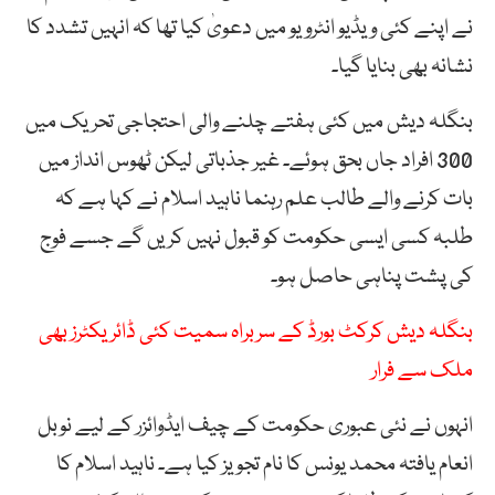
نے اپنے کئی ویڈیو انٹرویو میں دعویٰ کیا تھا کہ انہیں تشدد کا
نشانہ بھی بنایا گیا۔
بنگلہ دیش میں کئی ہفتے چلنے والی احتجاجی تحریک میں
300 افراد جاں بحق ہوئے۔ غیر جذباتی لیکن ٹھوس انداز میں
بات کرنے والے طالب علم رہنما ناہید اسلام نے کہا ہے کہ
طلبہ کسی ایسی حکومت کو قبول نہیں کریں گے جسے فوج
کی پشت پناہی حاصل ہو۔
بنگلہ دیش کرکٹ بورڈ کے سربراہ سمیت کئی ڈائریکٹرز بھی
ملک سے فرار
انہوں نے نئی عبوری حکومت کے چیف ایڈوائزر کے لیے نوبل
انعام یافتہ محمد یونس کا نام تجویز کیا ہے۔ ناہید اسلام کا