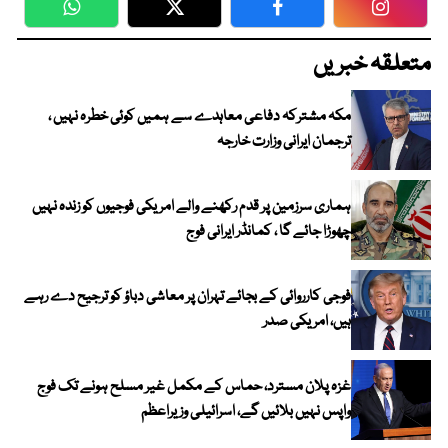
WhatsApp
Twitter
Facebook
Faceboo
متعلقہ خبریں
مکہ مشترکہ دفاعی معاہدے سے ہمیں کوئی خطرہ نہیں ،
ترجمان ایرانی وزارت خارجہ
ہماری سرزمین پر قدم رکھنے والے امریکی فوجیوں کو زندہ نہیں
چھوڑا جائے گا ، کمانڈر ایرانی فوج
فوجی کارروائی کے بجائے تہران پر معاشی دباؤ کو ترجیح دے رہے
ہیں، امریکی صدر
غزہ پلان مسترد، حماس کے مکمل غیر مسلح ہونے تک فوج
واپس نہیں بلائیں گے، اسرائیلی وزیراعظم