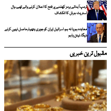
ٹرمپ آبنائے ہرمز کھلنے پر فتح کا اعلان کرنے والے تھے، وال
اسٹریٹ جرنل کا انکشاف
معاہدہ ہو یا نہ ہو، اسرائیل ایران کو جوہری ہتھیارحاصل نہیں کرنے
دیگا، نیتن یاہو
مقبول ترین خبریں