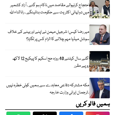
احتجاج کرنیوالے مقاصد میں ناکام ہو گئے ، آزاد کشمیر
میں دو تہائی اکثریت سے حکومت بنائینگے ، رانا ثناء اللہ
میر رضا کیس؛ شرجیل میمن نے اپنے اور بیٹے کے خلاف
سوشل میڈیا مہم چلانے کا الزام کس پر لگایا؟
اگلے سال کیلئے 40 روزہ حج اسکیم کا پیکیج 12 لاکھ
روپے مقرر
مکہ مشترکہ دفاعی معاہدے سے ہمیں کوئی خطرہ نہیں
، ترجمان ایرانی وزارت خارجہ
ہمیں فالو کریں