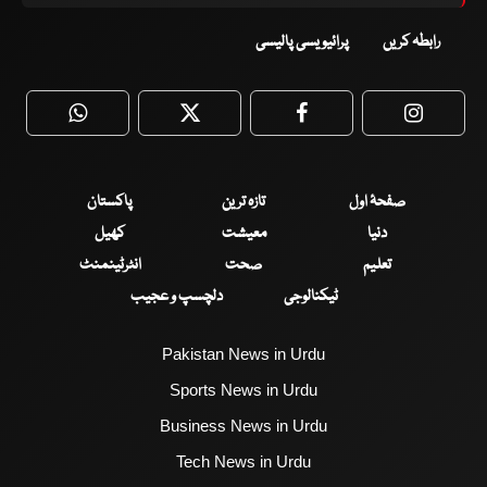
رابطہ کریں
پرائیویسی پالیسی
WhatsApp
Twitter
Facebook
Faceboo
صفحۂ اول
تازہ ترین
پاکستان
دنیا
معیشت
کھیل
تعلیم
صحت
انٹرٹینمنٹ
ٹیکنالوجی
دلچسپ و عجیب
Pakistan News in Urdu
Sports News in Urdu
Business News in Urdu
Tech News in Urdu