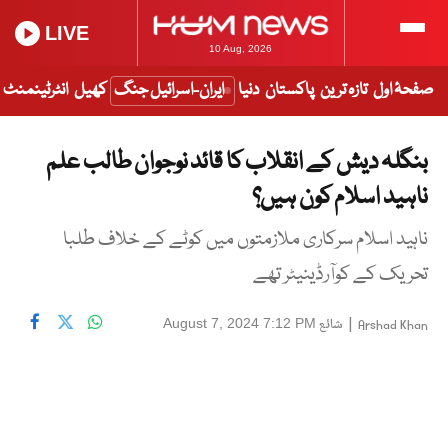
LIVE
10 Aug, 2026
صفحۂ اول
تازہ ترین
پاکستان
دنیا
ایران-اسرائیل جنگ
کھیل
انٹرٹینمنٹ
بنگلہ دیش کے انقلاب کا قائد نوجوان طالب علم
ناہید اسلام کون ہیں؟
ناہید اسلام سرکاری ملازمتوں میں کوٹے کے خلاف طلبا
تحریک کے کوآرڈینیٹر تھے
|
شائع
August 7, 2024 7:12 PM
Arshad Khan