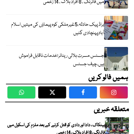
میں فائرنگ ، 8 افراد ہلاک ، 14 زخمی
براڈ پیک حادثہ،5غیرملکی کوہ پیماؤں کی میتیں اسلام
آبادپہنچادی گئیں
جسٹس مسرت ہلالی ریٹائر؛خدمات ناقابل فراموش
ہیں،چیف جسٹس
ہمیں فالو کریں
WhatsApp
Twitter
Facebook
Faceboo
متعلقہ خبریں
بینکاک ، دادا اور دادی کو قتل کرنے کے بعد ملزم کی اسکول میں
فائرنگ ، 8 افراد ہلاک ، 14 زخمی