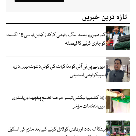
تازہ ترین خبریں
کیریبین پریمیئر لیگ ، قومی کرکٹرز کو این او سی 19 اگست
کو جاری کرنے کا فیصلہ
میں نے پی ٹی آئی کومذاکرات کی کوئی دعوت نہیں دی،
اسپیکرقومی اسمبلی
آزاد کشمیرالیکشن تیسرا مرحلہ؛ضلع پونچھ اور پلندری
میں انتخابات مؤخر
بینکاک ، دادا اور دادی کو قتل کرنے کے بعد ملزم کی اسکول