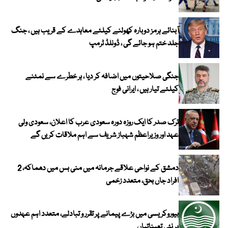
آبنائے ہرمز دوبارہ کھولنے کیلئے معاہدے کے قریب ہیں ، جنگ
جلد ختم ہو جائے گی ، ڈونلڈ ٹرمپ
جنگی صلاحیتوں میں اضافہ کر دیا ، ہر خطرے سے نمٹنے
کیلئے تیار ہیں ، ایرانی فوج
ترک صدر کا ایک روزہ دورہ سعودی عرب کا اعلان، سعودی ولی
عہد اور وزیراعظم شہباز شریف سے اہم ملاقات کریں گے
دمشق کے نواحی علاقے جرمانہ میں منی بس میں دھماکہ، 2
افراد جاں بحق، متعدد زخمی
بیوروکریسی میں بڑے پیمانے پر تقرر و تبادلے، متعدد اہم عہدوں
پر نئی تعیناتیاں