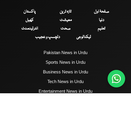
صفحۂ اول
تازہ ترین
پاکستان
دنیا
معیشت
کھیل
تعلیم
صحت
انٹرٹینمنٹ
ٹیکنالوجی
دلچسپ و عجیب
Pakistan News in Urdu
Sports News in Urdu
Business News in Urdu
Tech News in Urdu
Entertainment News in Urdu
Health News in Urdu
Hum News English