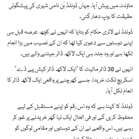
ماؤنٹ میں پیش آیا، جہاں ڈونلڈ بَن نامی شہری کی پیشگوئی
حقیقت کا روپ دھار گئی۔
ڈونلڈ نے لاٹری حکام کو بتایا کہ انہوں نے کچھ عرصہ قبل ہی
اپنے دوستوں سے دعویٰ کیا تھا کہ ان کے نصیب میں بڑا انعام
لکھا ہے اور وہ جلد ہی ایک لاکھ ڈالر جیتنے والے ہیں۔
انہوں نے 30 ڈالر مالیت کا “ایک لاکھ ڈالر کیش پے ڈے”
اسکریچ ٹکٹ خریدا، جسے کھرچنے پر واقعی ایک لاکھ ڈالر کا
انعام نکل آیا۔
ڈونلڈ کا کہنا ہے کہ وہ اس رقم کو اپنے مستقبل کے لیے
محفوظ کریں گے اور فی الحال ایک نیا گھر خریدنے پر غور کر
رہے ہیں۔ اس واقعے نے ان کے دوستوں اور مقامی لوگوں کو