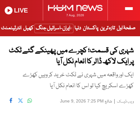
LIVE
7 Aug, 2026
صفحۂ اول
تازہ ترین
پاکستان
دنیا
ایران-اسرائیل جنگ
کھیل
انٹرٹینمنٹ
شہری کی قسمت؛ کچرے میں پھینکے گئے ٹکٹ
پر ایک لاکھ ڈالر کا انعام نکل آیا
ایک اور واقعہ میں شہری نے ٹکٹ خرید کر وہیں کھڑے
کھڑے اسکریچ کیا تو اس کا انعام نکل آیا
|
شائع
June 9, 2026 7:25 PM
ویب ڈیسک