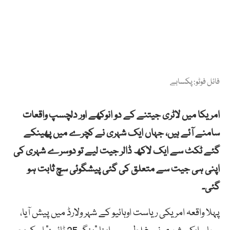
فائل فوٹو: پکسابے
امریکا میں لاٹری جیتنے کے دو انوکھے اور دلچسپ واقعات
سامنے آئے ہیں، جہاں ایک شہری نے کچرے میں پھینکے
گئے ٹکٹ سے ایک لاکھ ڈالر جیت لیے تو دوسرے شہری کی
اپنی ہی جیت سے متعلق کی گئی پیشگوئی سچ ثابت ہو
گئی۔
پہلا واقعہ امریکی ریاست اوہائیو کے شہر ولارڈ میں پیش آیا،