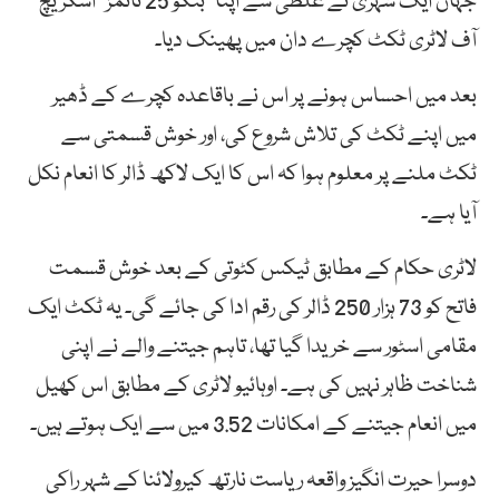
جہاں ایک شہری نے غلطی سے اپنا “بنگو 25 ٹائمز” اسکریچ
آف لاٹری ٹکٹ کچرے دان میں پھینک دیا۔
بعد میں احساس ہونے پر اس نے باقاعدہ کچرے کے ڈھیر
میں اپنے ٹکٹ کی تلاش شروع کی، اور خوش قسمتی سے
ٹکٹ ملنے پر معلوم ہوا کہ اس کا ایک لاکھ ڈالر کا انعام نکل
آیا ہے۔
لاٹری حکام کے مطابق ٹیکس کٹوتی کے بعد خوش قسمت
فاتح کو 73 ہزار 250 ڈالر کی رقم ادا کی جائے گی۔ یہ ٹکٹ ایک
مقامی اسٹور سے خریدا گیا تھا، تاہم جیتنے والے نے اپنی
شناخت ظاہر نہیں کی ہے۔ اوہائیو لاٹری کے مطابق اس کھیل
میں انعام جیتنے کے امکانات 3.52 میں سے ایک ہوتے ہیں۔
دوسرا حیرت انگیز واقعہ ریاست نارتھ کیرولائنا کے شہر راکی