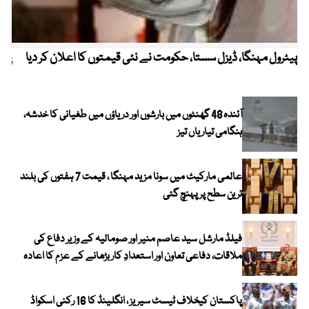
پیٹرول مہنگا، ڈیزل سستا، حکومت نے نئی قیمتوں کا اعلان کر دیا
پنج
آئندہ 48 گھنٹوں میں بارشوں اور دریاؤں میں طغیانی کا خدشہ،
ہنگامی تیاریاں تیز
عالمی مارکیٹ میں سونا مزید مہنگا ، قیمت 7 ہفتوں کی بلند
ترین سطح پر پہنچ گئی
فیلڈ مارشل سید عاصم منیر اور صومالیہ کے وزیر دفاع کی
ملاقات، دفاعی تعاون اور استعدادِ کار بڑھانے کے عزم کا اعادہ
پاکستان کیخلاف ٹیسٹ سیریز ، انگلینڈ کا 16 رکنی اسکواڈ