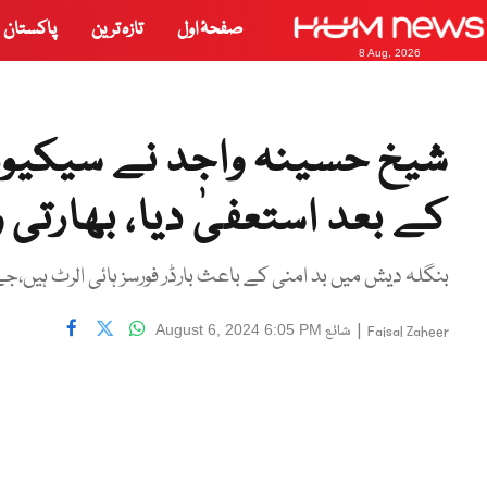
صفحۂ اول
تازہ ترین
پاکستان
8 Aug, 2026
شیخ حسینہ واجد نے سیکیو
کے بعد استعفیٰ دیا، بھارتی 
بنگلہ دیش میں بد امنی کے باعث بارڈر فورسز ہائی الرٹ ہیں،ج
|
شائع
August 6, 2024 6:05 PM
Faisal Zaheer