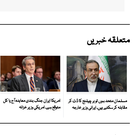
متعلقہ خبریں
امریکا ایران جنگ بندی معاہدہ آج یا کل
مسلمان متحد ہوں تو ہر چیلنج کا ڈٹ کر
متوقع ہے، امریکی وزیر خزانہ
مقابلہ کر سکتے ہیں، ایرانی وزیر خارجہ