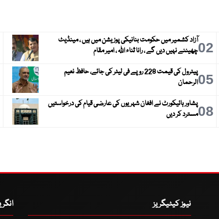
آزاد کشمیر میں حکومت بنانیکی پوزیشن میں ہیں ، مینڈیٹ
3
02
چھیننے نہیں دیں گے ، رانا ثناء اللہ ، امیر مقام
پیٹرول کی قیمت 228 روپے فی لیٹر کی جائے، حافظ نعیم
6
05
الرحمان
پشاور ہائیکورٹ نے افغان شہریوں کی عارضی قیام کی درخواستیں
9
08
مسترد کر دیں
نیوز کیٹیگریز
انگر