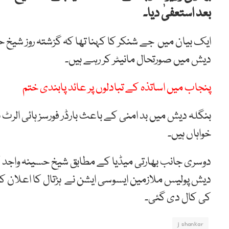
بعد استعفیٰ دیا۔
ایک بیان میں جے شنکر کا کہنا تھا کہ گزشتہ روز شیخ
دیش میں صورتحال مانیٹر کر رہے ہیں۔
پنجاب میں اساتذہ کے تبادلوں پر عائد پابندی ختم
بنگلہ دیش میں بد امنی کے باعث بارڈر فورسز ہائی الر
خواہاں ہیں۔
دیش پولیس ملازمین ایسوسی ایشن نے ہڑتال کا اعلان ک
کی کال دی گئی۔
j shankar