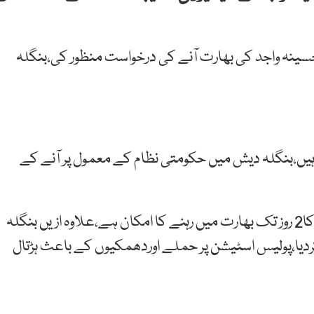
 حسینہ واجد کی بھارت آنے کی درخواست منظور کی،بنگلہ
ٹ ہیں،بنگلہ دیش میں حکومتی نظام کے معمول پر آنے کے
دوسری جانب بھارتی میڈیا کے مطابق شیخ حسینہ واجد کا2 روز تک بھارت میں رہنے کا امکان ہے،علاوہ ازیں بنگلہ
ردیا،پولیس اسٹیشن پر حملے اوردھمکیوں کے باعث ہڑتال