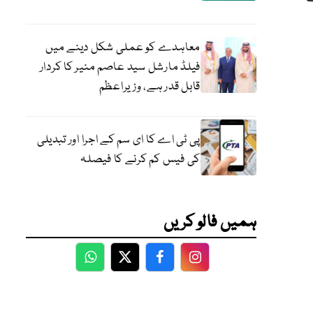
معاہدے کو عملی شکل دینے میں
فیلڈ مارشل سید عاصم منیر کا کردار
قابل قدر ہے، وزیراعظم
پی ٹی اے کا ای سم کے اجرا اور تبدیلی
کی فیس کم کرنے کا فیصلہ
ہمیں فالو کریں
WhatsApp
Twitter
Facebook
Facebook