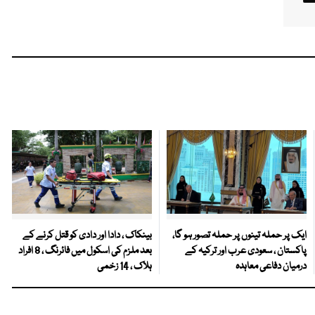
ایک پر حملہ تینوں پر حملہ تصور ہو گا،
بینکاک ، دادا اور دادی کو قتل کرنے کے
پاکستان ، سعودی عرب اور ترکیہ کے
بعد ملزم کی اسکول میں فائرنگ ، 8 افراد
درمیان دفاعی معاہدہ
ہلاک ، 14 زخمی