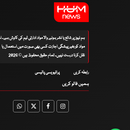
ہم نیوز پر شائع یا نشر ہونے والا مواد ادارتی ٹیم کی کاوش ہے۔ 
مواد کو بغیر پیشگی اجازت کسی بھی صورت میں استعمال یا
نقل کرنا درست نہیں۔ تمام حقوق محفوظ ہیں © 2026
رابطہ کریں
پرائیویسی پالیسی
ہمیں فالو کریں
WhatsApp
Twitter
Facebook
Facebook