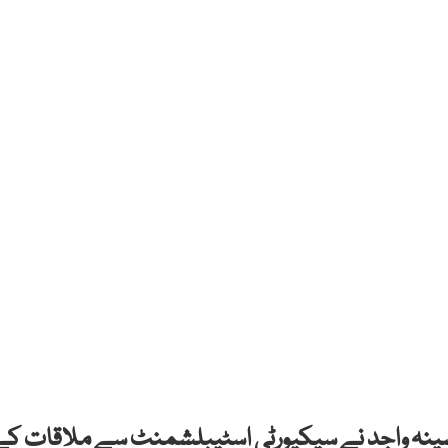
حسینہ واجد نے سیکیورٹی اسٹیبلشمنٹ سے ملاقات کے