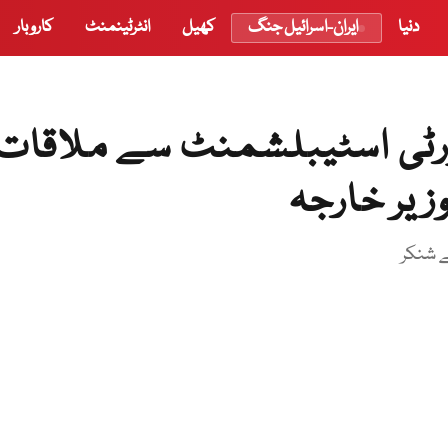
دنیا
ایران-اسرائیل جنگ
کھیل
انٹرٹینمنٹ
کاروبار
رٹی اسٹیبلشمنٹ سے ملاقات
وزیر خارجہ
ے شنکر