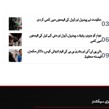
حکومت نے پیٹرول اور ڈیزل کی قیمتوں میں کمی کر دی
0
عوام کو جزوی ریلیف، پیٹرول، ڈیزل اور مٹی کے تیل کی قیمتوں
0
میں کمی
بانی پی ٹی آئی اور بشریٰ بی بی کی قیدِ تنہائی کیس، دلائل مکمل،
0
فیصلہ محفوظ
یزی سیکشنز