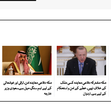
مکہ مشترکہ دفاعی معاہدہ کسی ملک
مکہ دفاعی معاہدہ امن، ترقی اور خوشحالی
کے خلاف نہیں، خطے کے امن و استحکام
کے لیے اہم سنگِ میل ہے،سعودی وزیر
کے لیے ہے، اردوان
خارجہ