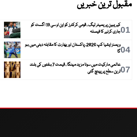
مقبول ترین خبریں
کیریبین پریمیئر لیگ ، قومی کرکٹرز کو این او سی 19 اگست کو
01
جاری کرنے کا فیصلہ
ویمنز ایشیا کپ 2026، پاکستان اور بھارت کا مقابلہ دبئی میں ہو
04
گا
عالمی مارکیٹ میں سونا مزید مہنگا ، قیمت 7 ہفتوں کی بلند
07
ترین سطح پر پہنچ گئی