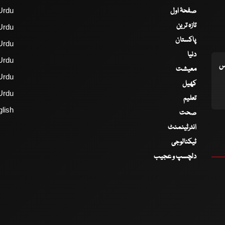
صفحۂ اول
Urdu
تازہ ترین
Urdu
پاکستان
Urdu
دنیا
Urdu
اس
معیشت
Urdu
کھیل
Urdu
تعلیم
lish
صحت
انٹرٹینمنٹ
ٹیکنالوجی
دلچسپ و عجیب