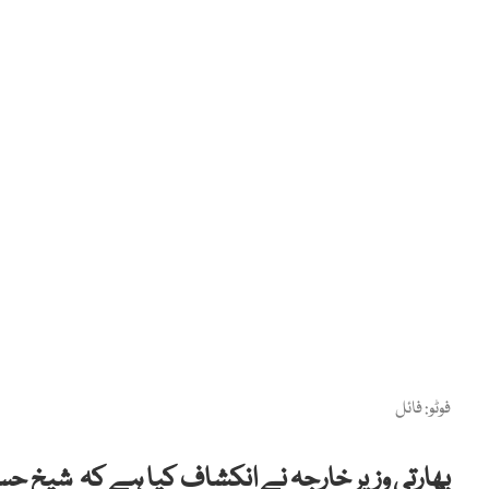
فوٹو: فائل
بھارتی وزیر خارجہ نے انکشاف کیا ہے کہ شیخ 