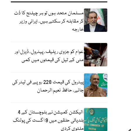
مسلمان متحد ہوں تو ہر چیلنج کا ڈٹ
کر مقابلہ کر سکتے ہیں، ایرانی وزیر
خارجہ
عوام کو جزوی ریلیف، پیٹرول، ڈیزل اور
مٹی کے تیل کی قیمتوں میں کمی
پیٹرول کی قیمت 228 روپے فی لیٹر کی
جائے، حافظ نعیم الرحمان
الیکشن کمیشن نے بلوچستان کے 4
بلدیاتی حلقوں میں 9 اگست کی پولنگ
ملتوی کردی