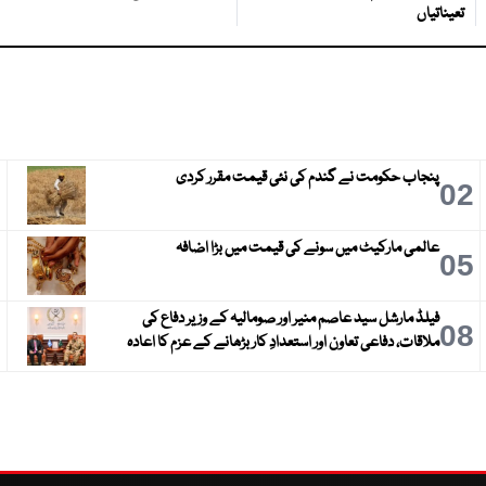
تعیناتیاں
پنجاب حکومت نے گندم کی نئی قیمت مقرر کردی
3
02
عالمی مارکیٹ میں سونے کی قیمت میں بڑا اضافہ
6
05
فیلڈ مارشل سید عاصم منیر اور صومالیہ کے وزیر دفاع کی
9
08
ملاقات، دفاعی تعاون اور استعدادِ کار بڑھانے کے عزم کا اعادہ