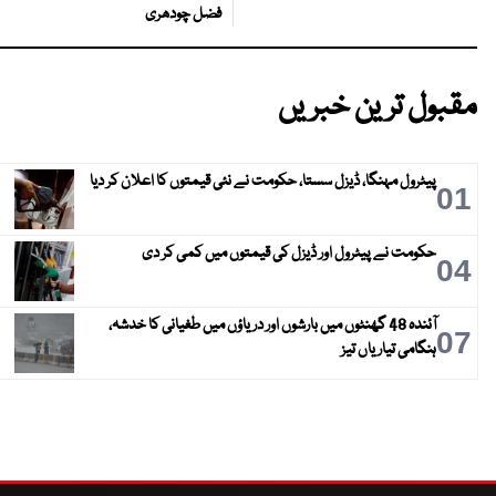
فضل چودھری
مقبول ترین خبریں
پیٹرول مہنگا، ڈیزل سستا، حکومت نے نئی قیمتوں کا اعلان کر دیا
01
حکومت نے پیٹرول اور ڈیزل کی قیمتوں میں کمی کر دی
04
آئندہ 48 گھنٹوں میں بارشوں اور دریاؤں میں طغیانی کا خدشہ،
07
ہنگامی تیاریاں تیز