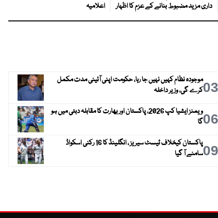
داری مزید مضبوط بنانے کے عزم کا اظہار
اعلامیہ
موجودہ نظام کہیں نہیں جا رہا، حکومت اپنی آئینی مدت مکمل
0
کرے گی، وزیر داخلہ
ویمنز ایشیا کپ 2026، پاکستان اور بھارت کا مقابلہ دبئی میں ہو
0
گا
پاکستان کیخلاف ٹیسٹ سیریز ، انگلینڈ کا 16 رکنی اسکواڈ
0
سامنے آ گیا