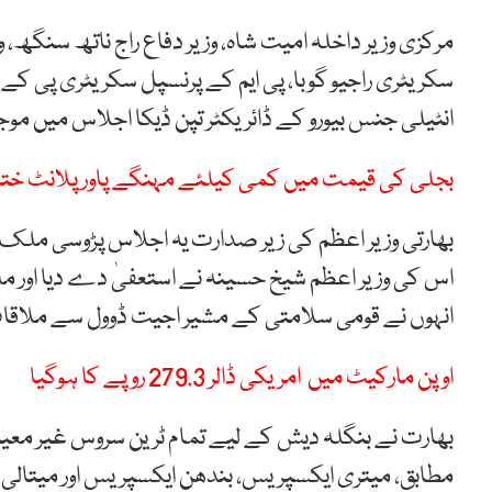
مرکزی وزیر داخلہ امیت شاہ، وزیر دفاع راج ناتھ سنگھ، وز
سکریٹری راجیو گوبا، پی ایم کے پرنسپل سکریٹری پی کے م
انٹیلی جنس بیورو کے ڈائریکٹر تپن ڈیکا اجلاس میں موج
بجلی کی قیمت میں کمی کیلئے مہنگے پاور پلانٹ ختم
بھارتی وزیر اعظم کی زیر صدارت یہ اجلاس پڑوسی ملک
اس کی وزیر اعظم شیخ حسینہ نے استعفیٰ دے دیا اور 
انہوں نے قومی سلامتی کے مشیر اجیت ڈوول سے ملاقا
اوپن مارکیٹ میں امریکی ڈالر 279.3 روپے کا ہوگیا
بھارت نے بنگلہ دیش کے لیے تمام ٹرین سروس غیر مع
مطابق، میتری ایکسپریس، بندھن ایکسپریس اور میتالی 