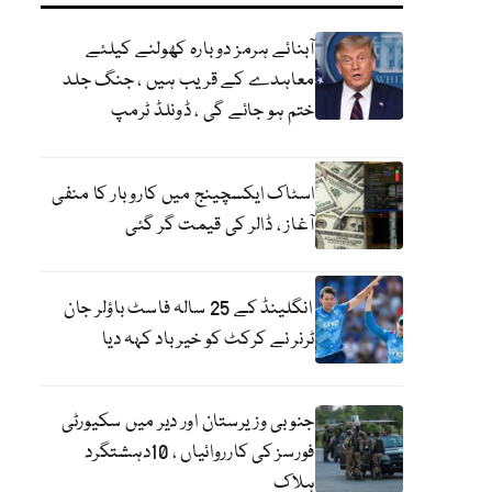
آبنائے ہرمز دوبارہ کھولنے کیلئے
معاہدے کے قریب ہیں ، جنگ جلد
ختم ہو جائے گی ، ڈونلڈ ٹرمپ
اسٹاک ایکسچینج میں کاروبار کا منفی
آغاز ، ڈالر کی قیمت گر گئی
انگلینڈ کے 25 سالہ فاسٹ باؤلر جان
ٹرنر نے کرکٹ کو خیر باد کہہ دیا
جنوبی وزیرستان اور دیر میں سکیورٹی
فورسز کی کارروائیاں ، 10دہشتگرد
ہلاک