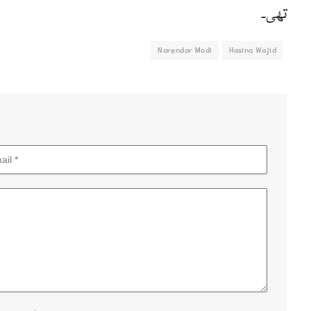
تھی۔
Narendar Modi
Hasina Wajid