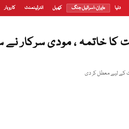
دنیا
ایران-اسرائیل جنگ
کھیل
انٹرٹینمنٹ
کاروبار
کا خاتمہ ، مودی سرکار نے س
ت کے لیے معطل کر دی