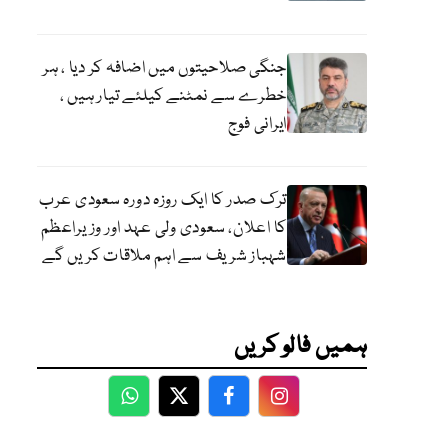
جنگی صلاحیتوں میں اضافہ کر دیا ، ہر
خطرے سے نمٹنے کیلئے تیار ہیں ،
ایرانی فوج
ترک صدر کا ایک روزہ دورہ سعودی عرب
کا اعلان، سعودی ولی عہد اور وزیراعظم
شہباز شریف سے اہم ملاقات کریں گے
ہمیں فالو کریں
WhatsApp
Twitter
Facebook
Facebook