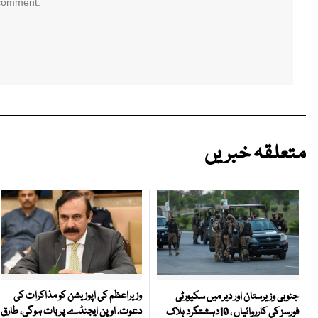
 comment.
متعلقہ خبریں
وزیراعظم کی اپوزیشن کو مذاکرات کی
جنوبی وزیرستان اور دیر میں سکیورٹی
دعوت، اوپن ایجنڈے پر بات ہوگی، طارق
فورسز کی کارروائیاں ، 10دہشتگرد ہلاک