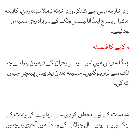
یر خارجہ ایس جے شنکر، وزیر خزانہ نرملا سیتا رمن، کابینہ
شرا، ریسرچ اینڈ انالیسس ونگ کے سربراہ روی سنہا اور
ود تھے۔
 کرنے کا فیصلہ
 بنگلہ دیش میں اس سیاسی بحران کے درمیان ہوا ہے جب
ملک سے فرار ہوگئیں۔ حسینہ ہندن ایئربیس پہنچی جہاں
ت کی۔
ینہ مدت کے لیے معطل کر دی ہے۔ ریلوے کی وزارت کے
ایکسپریس رواں سال جولائی کے وسط میں آخری بار چلیں