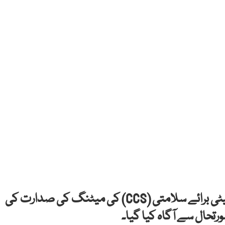
بھارتی وزیر اعظم نریندر مودی نے پیر کو کابینہ کمیٹی برائے سلامتی (CCS) کی میٹنگ کی صدارت کی
تحال سے آگاہ کیا گیا۔