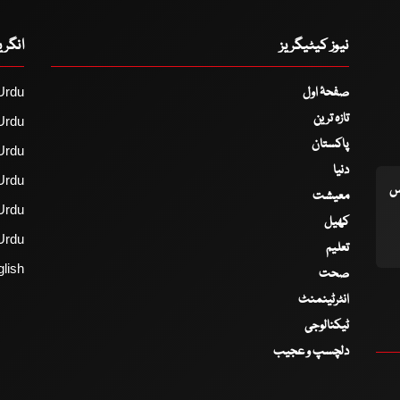
نیوز کیٹیگریز
انگر
صفحۂ اول
Urdu
تازہ ترین
Urdu
پاکستان
Urdu
دنیا
Urdu
اس
معیشت
Urdu
کھیل
Urdu
تعلیم
lish
صحت
انٹرٹینمنٹ
ٹیکنالوجی
دلچسپ و عجیب