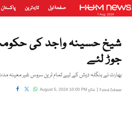
صفحۂ اول
تازہ ترین
پاکستان
7 Aug, 2026
شیخ حسینہ واجد کی حکومت 
جوڑ لئے
بھارت نے بنگلہ دیش کے لیے تمام ٹرین سروس غیر معینہ مد
|
شائع
August 5, 2024 10:00 PM
Faisal Zaheer