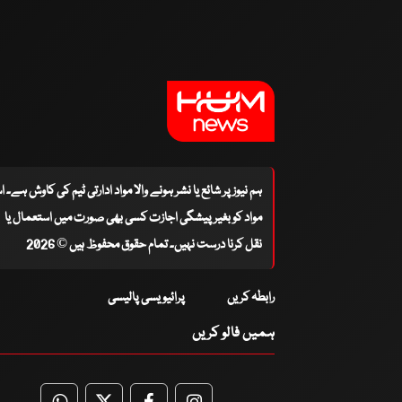
ہم نیوز پر شائع یا نشر ہونے والا مواد ادارتی ٹیم کی کاوش ہے۔ 
مواد کو بغیر پیشگی اجازت کسی بھی صورت میں استعمال یا
نقل کرنا درست نہیں۔ تمام حقوق محفوظ ہیں © 2026
رابطہ کریں
پرائیویسی پالیسی
ہمیں فالو کریں