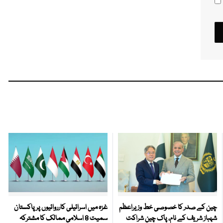
چین کے صدر کا خصوصی خط وزیراعظم
غزہ میں اسرائیلی کارروائیوں پر پاکستان
شہباز شریف کے نام، پاک چین شراکت
سمیت 8 اسلامی ممالک کا مشترکہ