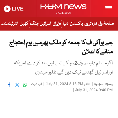
LIVE
8 Aug, 2026
صفحۂ اول
تازہ ترین
پاکستان
دنیا
ایران-اسرائیل جنگ
کھیل
انٹرٹینمنٹ
جے یو آئی ف کا جمعہ کو ملک بھرمیں یوم احتجاج
منانےکااعلان
اگر مسلم دنیا صرف2 روز کے لیے تیل بند کر دے امریکہ
اور اسرائیل گھٹنے ٹیک دیں گے،غفور حیدری
|
شائع
|
اپ ڈیٹ
July 31, 2024 8:16 PM
Arshad Khan
|
July 31, 2024 9:46 PM