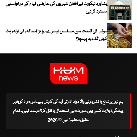
پشاور ہائیکورٹ نے افغان شہریوں کی عارضی قیام کی درخواستیں
مسترد کر دیں
سونے کی قیمت میں مسلسل تیسرے روز بڑا اضافہ ، فی تولہ ریٹ
کہاں تک جا پہنچا؟
ہم نیوز پر شائع یا نشر ہونے والا مواد ادارتی ٹیم کی کاوش ہے۔ اس مواد کو بغیر
پیشگی اجازت کسی بھی صورت میں استعمال یا نقل کرنا درست نہیں۔ تمام
حقوق محفوظ ہیں © 2026