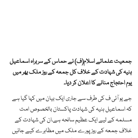
جمعیت علمائے اسلام(ف) نے حماس کے سربراہ اسماعیل
ہنیہ کی شہادت کے خلاف کل جمعہ کے روز ملک بھر میں
یوم احتجاج منانے کا اعلان کر دیا۔
جے یو آئی ف کی طرف سے جاری ایک بیان میں کہا گیا ہے
کہ اسماعیل ہنیہ کی شہادت پاکستان بالخصوص امت
مسلمہ کے لیے ایک عظیم سانحہ ہے،ان کی شہادت کے
خلاف جمعہ کے روز پورے ملک میں مظاہرے کیے جائیں