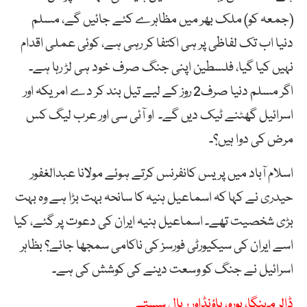
(جمعہ کو) ملک بھر میں مظاہرے کئے جائیں گے، مسلم
دنیا اب تک لفاظی پر ہی اکتفا کر رہی ہے، کوئی عملی اقدام
نہیں کیا گیا، فلسطین اپنی جنگ صرف خود ہی لڑ رہا ہے۔
اگر مسلم دنیا صرف2 روز کے لیے تیل بند کر دے امریکہ اور
اسرائیل گھٹنے ٹیک دیں گے۔ او آئی سی اور عرب لیگ کس
مرض کی دوا ہیں؟۔
اسلام آباد میں پریس کانفرنس کرتے ہوئے مولانا عبدالغفور
حیدری نے کہا کہ اسماعیل ہنیہ کا سانحہ بہت بڑا ہے وہ بہت
بڑی شخصیت تھے۔ اسماعیل ہنیہ ایران کی دعوت پر گئے، کیا
اسے ایران کی سیکیورٹی فورسز کی ناکامی سمجھا جائے؟ بظاہر
اسرائیل نے جنگ کو وسعت دینے کی کوشش کی ہے۔
ڈالر مہنگا، یورو، پاؤنڈاور ریال سستے