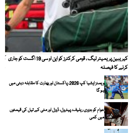
کیریبین پریمیئر لیگ ، قومی کرکٹرز کو این او سی 19 اگست کو جاری
آز
کرنے کا فیصلہ
چھی
ویمنز ایشیا کپ 2026، پاکستان اور بھارت کا مقابلہ دبئی میں
ہو گا
عوام کو جزوی ریلیف، پیٹرول، ڈیزل اور مٹی کے تیل کی قیمتوں
میں کمی