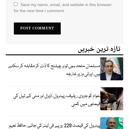
Save my name, email, and website in this browser
for the next time I comment.
تازہ ترین خبریں
مسلمان متحد ہوں تو ہر چیلنج کا ڈٹ کر مقابلہ کر سکتے
ہیں، ایرانی وزیر خارجہ
عوام کو جزوی ریلیف، پیٹرول، ڈیزل اور مٹی کے تیل کی
قیمتوں میں کمی
پیٹرول کی قیمت 228 روپے فی لیٹر کی جائے، حافظ نعیم