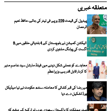
متعلقہ خبریں
پیٹرول کی قیمت 228 روپے فی لیٹر کی جائے، حافظ نعیم
الرحمان
الیکشن کمیشن نے بلوچستان کے 4 بلدیاتی حلقوں میں 9
اگست کی پولنگ ملتوی کردی
معاہدے کو عملی شکل دینے میں فیلڈ مارشل سید عاصم منیر
کا کردار قابل قدر ہے، وزیراعظم
میر رضا کی قبر کشائی کا معاملہ، سندھ حکومت نے نیا میڈیکل
بورڈ تشکیل دے دیا
صدر مملکت کا پاکستان، سعودی عرب اور ترکیہ کے مشترکہ