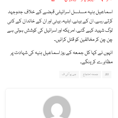
اسماعیل ہنیہ مسلسل اسرائیلی قبضے کے خلاف جدوجہد
کرتے رہے، ان کے بیٹے، اہلیہ، بیٹی اور ان کے خاندان کے کئی
لوگ شہید کیے گئے، امریکہ اور اسرائیل کی کوشش ہوتی ہے
چن چن کر مخالفین کو قتل کرائیں۔
انہوں نے کہا کل جمعہ کے روز اسماعیل ہنیہ کی شہادت پر
مظاہرے کرینگے۔
JUI
جمعہ احتجاج
جے یو آئی ف