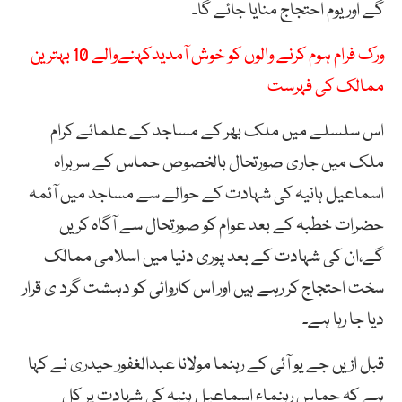
گے اور یوم احتجاج منایا جائے گا۔
ورک فرام ہوم کرنے والوں کو خوش آمدیدکہنےوالے 10 بہترین
ممالک کی فہرست
اس سلسلے میں ملک بھر کے مساجد کے علمائے کرام
ملک میں جاری صورتحال بالخصوص حماس کے سربراہ
اسماعیل ہانیہ کی شہادت کے حوالے سے مساجد میں آئمہ
حضرات خطبہ کے بعد عوام کو صورتحال سے آگاہ کریں
گے،ان کی شہادت کے بعد پوری دنیا میں اسلامی ممالک
سخت احتجاج کر رہے ہیں اور اس کاروائی کو دہشت گرد ی قرار
دیا جا رہا ہے۔
قبل ازیں جے یو آئی کے رہنما مولانا عبدالغفور حیدری نے کہا
ہے کہ حماس رہنماء اسماعیل ہنیہ کی شہادت پر کل