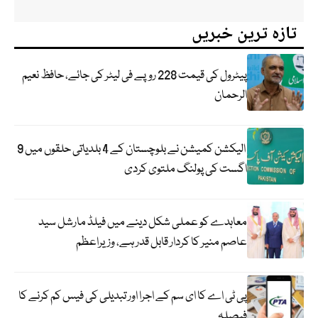
تازہ ترین خبریں
پیٹرول کی قیمت 228 روپے فی لیٹر کی جائے، حافظ نعیم
الرحمان
الیکشن کمیشن نے بلوچستان کے 4 بلدیاتی حلقوں میں 9
اگست کی پولنگ ملتوی کردی
معاہدے کو عملی شکل دینے میں فیلڈ مارشل سید
عاصم منیر کا کردار قابل قدر ہے، وزیراعظم
پی ٹی اے کا ای سم کے اجرا اور تبدیلی کی فیس کم کرنے کا
فیصلہ