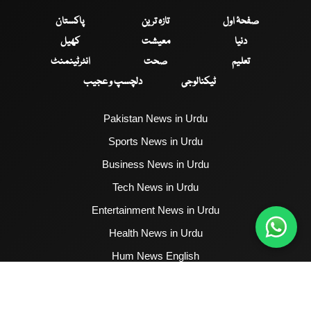
صفحۂ اول
تازہ ترین
پاکستان
دنیا
معیشت
کھیل
تعلیم
صحت
انٹرٹینمنٹ
ٹیکنالوجی
دلچسپ و عجیب
Pakistan News in Urdu
Sports News in Urdu
Business News in Urdu
Tech News in Urdu
Entertainment News in Urdu
Health News in Urdu
Hum News English