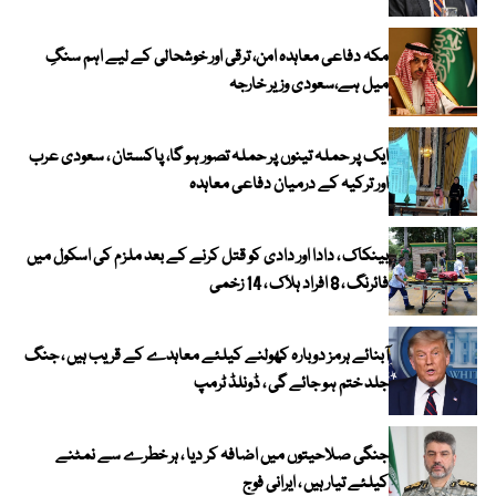
مکہ دفاعی معاہدہ امن، ترقی اور خوشحالی کے لیے اہم سنگِ
میل ہے،سعودی وزیر خارجہ
ایک پر حملہ تینوں پر حملہ تصور ہو گا، پاکستان ، سعودی عرب
اور ترکیہ کے درمیان دفاعی معاہدہ
بینکاک ، دادا اور دادی کو قتل کرنے کے بعد ملزم کی اسکول میں
فائرنگ ، 8 افراد ہلاک ، 14 زخمی
آبنائے ہرمز دوبارہ کھولنے کیلئے معاہدے کے قریب ہیں ، جنگ
جلد ختم ہو جائے گی ، ڈونلڈ ٹرمپ
جنگی صلاحیتوں میں اضافہ کر دیا ، ہر خطرے سے نمٹنے
کیلئے تیار ہیں ، ایرانی فوج