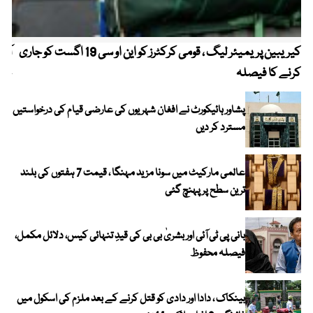
کیریبین پریمیئر لیگ ، قومی کرکٹرز کو این او سی 19 اگست کو جاری
آز
کرنے کا فیصلہ
چھی
پشاور ہائیکورٹ نے افغان شہریوں کی عارضی قیام کی درخواستیں
مسترد کر دیں
عالمی مارکیٹ میں سونا مزید مہنگا ، قیمت 7 ہفتوں کی بلند
ترین سطح پر پہنچ گئی
بانی پی ٹی آئی اور بشریٰ بی بی کی قیدِ تنہائی کیس، دلائل مکمل،
فیصلہ محفوظ
بینکاک ، دادا اور دادی کو قتل کرنے کے بعد ملزم کی اسکول میں