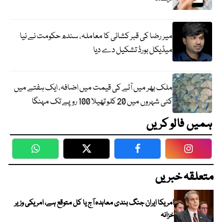
میر رضا کی قبر کشائی کا معاملہ، سندھ حکومت نے نیا
میڈیکل بورڈ تشکیل دے دیا
ملک بھر میں آٹے کی قیمت میں اضافہ، ایک ہفتے میں
کئی شہروں میں 20 کلو تھیلا 100 روپے تک مہنگا
ہمیں فالو کریں
WhatsApp
Twitter
Facebook
Faceboo
متعلقہ خبریں
امریکا ایران جنگ بندی معاہدہ آج یا کل متوقع ہے، امریکی وزیر
خزانہ