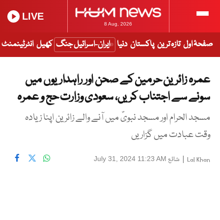
LIVE
8 Aug, 2026
صفحۂ اول
تازہ ترین
پاکستان
دنیا
ایران-اسرائیل جنگ
کھیل
انٹرٹینمنٹ
عمرہ زائرین حرمین کے صحن اور راہداریوں میں
سونے سے اجتناب کریں، سعودی وزارت حج و عمرہ
مسجد الحرام اور مسجد نبویؐ میں آنے والے زائرین اپنا زیادہ
وقت عبادت میں گزاریں
|
شائع
July 31, 2024 11:23 AM
Lal Khan