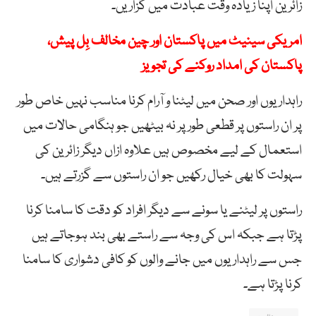
زائرین اپنا زیادہ وقت عبادت میں گزاریں۔
امریکی سینیٹ میں پاکستان اور چین مخالف بِل پیش،
پاکستان کی امداد روکنے کی تجویز
راہداریوں اور صحن میں لیٹنا و آرام کرنا مناسب نہیں خاص طور
پر ان راستوں پر قطعی طورپر نہ بیٹھیں جو ہنگامی حالات میں
استعمال کے لیے مخصوص ہیں علاوہ ازاں دیگر زائرین کی
سہولت کا بھی خیال رکھیں جو ان راستوں سے گزرتے ہیں۔
راستوں پر لیٹنے یا سونے سے دیگر افراد کو دقت کا سامنا کرنا
پڑتا ہے جبکہ اس کی وجہ سے راستے بھی بند ہوجاتے ہیں
جس سے راہداریوں میں جانے والوں کو کافی دشواری کا سامنا
کرنا پڑتا ہے۔