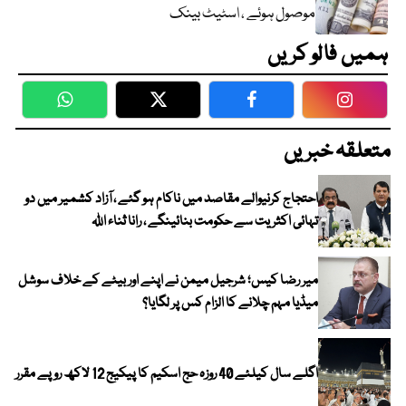
موصول ہوئے ، اسٹیٹ بینک
ہمیں فالو کریں
WhatsApp
Twitter
Facebook
Faceboo
متعلقہ خبریں
احتجاج کرنیوالے مقاصد میں ناکام ہو گئے ، آزاد کشمیر میں دو
تہائی اکثریت سے حکومت بنائینگے ، رانا ثناء اللہ
میر رضا کیس؛ شرجیل میمن نے اپنے اور بیٹے کے خلاف سوشل
میڈیا مہم چلانے کا الزام کس پر لگایا؟
اگلے سال کیلئے 40 روزہ حج اسکیم کا پیکیج 12 لاکھ روپے مقرر