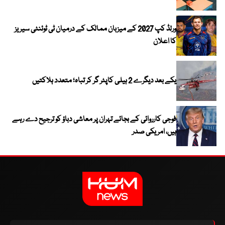
ورلڈ کپ 2027 کے میزبان ممالک کے درمیان ٹی ٹوئنٹی سیریز
کا اعلان
یکے بعد دیگرے 2 ہیلی کاپٹر گر کر تباہ؛ متعدد ہلاکتیں
فوجی کارروائی کے بجائے تہران پر معاشی دباؤ کو ترجیح دے رہے
ہیں، امریکی صدر