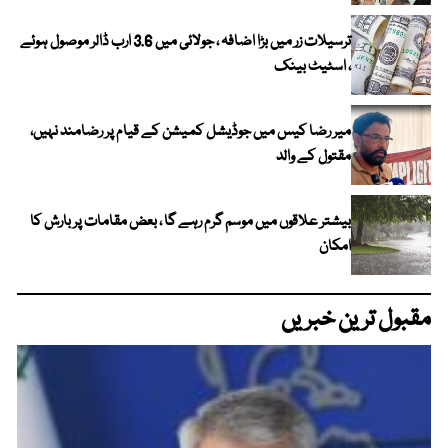
ترسیلات زر میں بڑا اضافہ ، جولائی میں 3.6 ارب ڈالر موصول ہوئے
، اسٹیٹ بینک
میر رضا کیس میں جوڈیشل کمیشن کے قیام پر رضامند نہیں،
مقتول کے والد
بیشتر علاقوں میں موسم گرم رہے گا ، بعض مقامات پر بارش کا
امکان
مقبول ترین خبریں