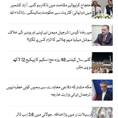
احتجاج کرنیوالے مقاصد میں ناکام ہو گئے ، آزاد کشمیر
میں دو تہائی اکثریت سے حکومت بنائینگے ، رانا ثناء اللہ
میر رضا کیس؛ شرجیل میمن نے اپنے اور بیٹے کے خلاف
سوشل میڈیا مہم چلانے کا الزام کس پر لگایا؟
اگلے سال کیلئے 40 روزہ حج اسکیم کا پیکیج 12 لاکھ
روپے مقرر
مکہ مشترکہ دفاعی معاہدے سے ہمیں کوئی خطرہ نہیں
، ترجمان ایرانی وزارت خارجہ
ترسیلات زر میں بڑا اضافہ ، جولائی میں 3.6 ارب ڈالر