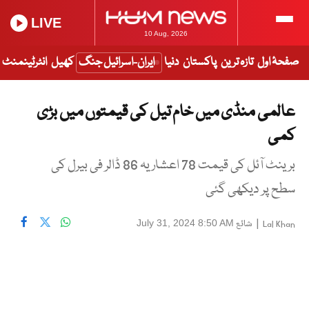
LIVE
10 Aug, 2026
صفحۂ اول
تازہ ترین
پاکستان
دنیا
ایران-اسرائیل جنگ
کھیل
انٹرٹینمنٹ
عالمی منڈی میں خام تیل کی قیمتوں میں بڑی
کمی
برینٹ آئل کی قیمت 78 اعشاریہ 86 ڈالر فی بیرل کی
سطح پر دیکھی گئی
|
شائع
July 31, 2024 8:50 AM
Lal Khan