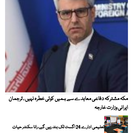
مکہ مشترکہ دفاعی معاہدے سے ہمیں کوئی خطرہ نہیں ، ترجمان
4 روز میں سونے کی قیمت میں بڑا اضافہ
ایرانی وزارت خارجہ
تعلیمی ادارے 24 اگست تک بند رہیں گے، رانا سکندر حیات