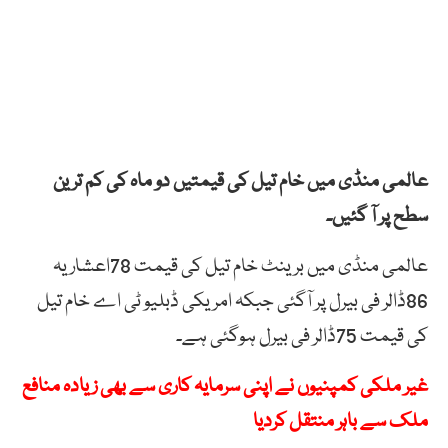
عالمی منڈی میں خام تیل کی قیمتیں دو ماہ کی کم ترین
سطح پر آ گئیں۔
عالمی منڈی میں برینٹ خام تیل کی قیمت 78اعشاریہ
86ڈالر فی بیرل پر آگئی جبکہ امریکی ڈبلیو ٹی اے خام تیل
کی قیمت 75ڈالر فی بیرل ہوگئی ہے۔
غیر ملکی کمپنیوں نے اپنی سرمایہ کاری سے بھی زیادہ منافع
ملک سے باہر منتقل کردیا