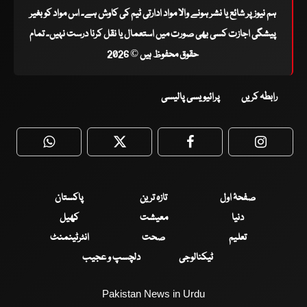
ہم نیوز پر شائع یا نشر ہونے والا مواد ادارتی ٹیم کی کاوش ہے۔ اس مواد کو بغیر
پیشگی اجازت کسی بھی صورت میں استعمال یا نقل کرنا درست نہیں۔ تمام
حقوق محفوظ ہیں © 2026
رابطہ کریں
پرائیویسی پالیسی
WhatsApp
Twitter
Facebook
Faceboo
صفحۂ اول
تازہ ترین
پاکستان
دنیا
معیشت
کھیل
تعلیم
صحت
انٹرٹینمنٹ
ٹیکنالوجی
دلچسپ و عجیب
Pakistan News in Urdu