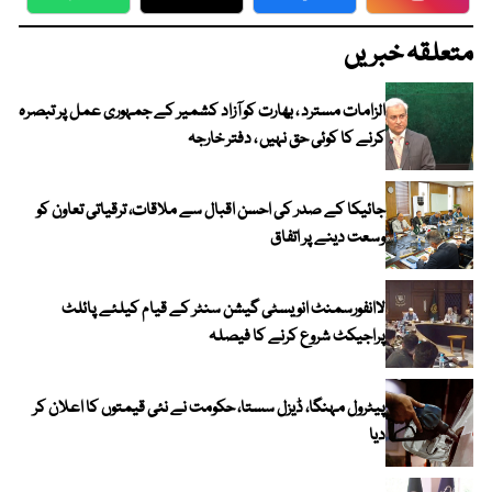
WhatsApp
Twitter
Facebook
Faceboo
متعلقہ خبریں
الزامات مسترد ، بھارت کو آزاد کشمیر کے جمہوری عمل پر تبصرہ
کرنے کا کوئی حق نہیں ، دفتر خارجہ
جائیکا کے صدر کی احسن اقبال سے ملاقات، ترقیاتی تعاون کو
وسعت دینے پر اتفاق
لاانفورسمنٹ انویسٹی گیشن سنٹر کے قیام کیلئے پائلٹ
پراجیکٹ شروع کرنے کا فیصلہ
پیٹرول مہنگا، ڈیزل سستا، حکومت نے نئی قیمتوں کا اعلان کر
دیا