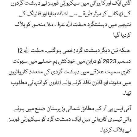
گئی ایک اور کارروائی میں سیکیورٹی فورسز نے دہشت گردوں
کے ٹھکانے کو موثر طریقے سے نشانہ بنایا اور فائرنگ کے
نتیجے میں دہشتگرد صفت اللہ عرف ملا منصور کو ہلاک
کردیا گیا
جبکہ تین دیگر دہشت گرد زخمی ہوگئے۔ صفت اللہ 12
دسمبر 2023 کو درابن میں خودکش بم حملے میں سہولت
کاری سمیت علاقے میں دہشت گردی کی متعدد کارروائیوں
میں ملوث اور قانون نافذ کرنے والے اداروں کو انتہائی مطلوب
تھا۔
آئی ایس پی آر کے مطابق شمالی وزیرستان ضلع میں ہونے
والی تیسری کارروائی میں ایک دہشت گرد کو سیکیورٹی فورسز
نے ہلاک کردیا۔