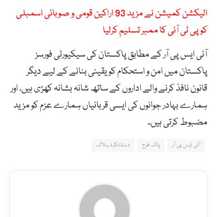
الیکشن کمیشن نے مزید 93 اراکین قومی و صوبائی اسمبلی
کو پی ٹی آئی کا ممبر تسلیم کرلیا
آئی ایس پی آر کے مطابق پاکستان کی سیکیورٹی فورسز
پاکستان میں امن و استحکام کو یقینی بنانے کے لیے دیگر
قانون نافذ کرنے والے اداروں کے ساتھ شانہ بشانہ کھڑی ہیں، اور
ہمارے بہادر جوانوں کی ایسی قربانیاں ہمارے عزم کو مزید
مضبوط کرتی ہیں۔
آئی ایس پی آر
پاک فوج
دہشتگرد ہلاک