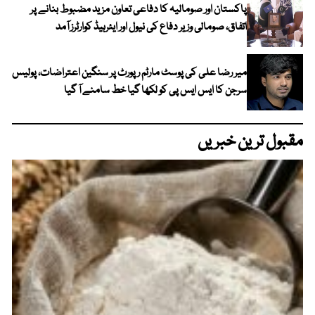
پاکستان اور صومالیہ کا دفاعی تعاون مزید مضبوط بنانے پر
اتفاق، صومالی وزیر دفاع کی نیول اور ایئرہیڈ کوارٹرز آمد
میر رضا علی کی پوسٹ مارٹم رپورٹ پر سنگین اعتراضات، پولیس
سرجن کا ایس ایس پی کو لکھا گیا خط سامنے آ گیا
مقبول ترین خبریں