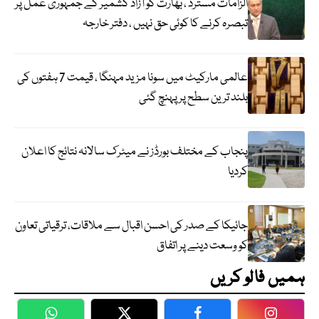
الزامات مسترد ، بھارت کو آزاد کشمیر کے جمہوری عمل پر
تبصرہ کرنے کا کوئی حق نہیں ، دفتر خارجہ
عالمی مارکیٹ میں سونا مزید مہنگا ، قیمت 7 ہفتوں کی
بلند ترین سطح پر پہنچ گئی
پنجاب کے مختلف بورڈز نے میٹرک سالانہ نتائج کا اعلان
کردیا
جائیکا کے صدر کی احسن اقبال سے ملاقات، ترقیاتی تعاون
کو وسعت دینے پر اتفاق
ہمیں فالو کریں