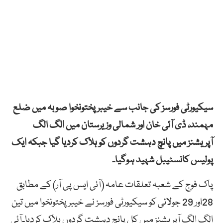
سیکیورٹی فورسز کی جانب سے خیبرپختونخوا صوبہ میں ضلع
مہمند، ڈی آئی خان اور شمالی وزیرستان میں الگ الگ
آپریشنز میں پانچ دہشت گردوں کو ہلاک کردیا گیا جبکہ ایک
پولیس کانسٹیبل شہید ہوگیا۔
پاک فوج کے شعبہ تعلقات عامہ (آئی ایس پی آر) کے مطابق
28اور 29 جولائی کو سیکیورٹی فورسز نے خیبرپختونخوا میں تین
الگ الگ آپریشنز میں کل پانچ دہشت گردوں ہلاک کردیا۔آئی