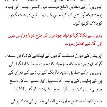
ایس پی آر کے مطابق ضلع مہمند میں انٹیلی جنس کی بنیاد
پر مشترکہ آپریشن کیا گیا جس کے دوران تین دہشت گردوں
کو ہلاک کردیا گیا۔
پارٹی سے نکالا گیا تو فواد چودھری کی طرح دوبارہ واپس نہیں
آؤں گا، شیر افضل مروت
آپریشن کے دوران دہشت گردوں کے ٹھکانے کو تباہ اور اسلحہ،
گولہ بارود اور دھماکہ خیز مواد کا ذخیرہ ضبط کرلیا گیا۔آئی
ایس پی آر کے مطابق شدید فائرنگ کے تبادلے کے دوران کے
پی کے پولیس کے پولیس کانسٹیبل ابرار حسین ساکن ضلع
صوابی نے بہادری سے لڑتے ہوئے شہادت کو گلے لگا لیا۔
ضلع ڈیرہ اسماعیل خان میں انٹیلی جنس کی بنیاد پر کی