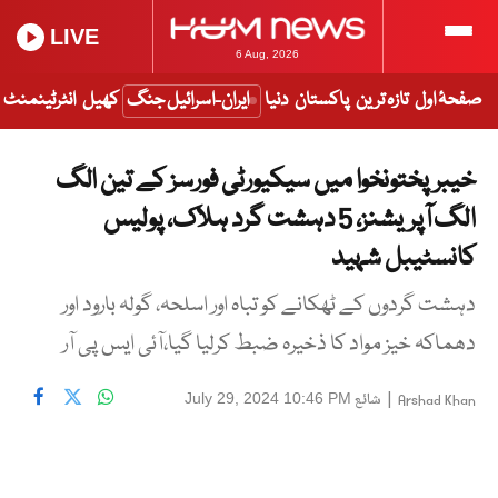
LIVE
6 Aug, 2026
صفحۂ اول
تازہ ترین
پاکستان
دنیا
ایران-اسرائیل جنگ
کھیل
انٹرٹینمنٹ
خیبرپختونخوا میں سیکیورٹی فورسز کے تین الگ
الگ آپریشنز، 5 دہشت گرد ہلاک، پولیس
کانسٹیبل شہید
دہشت گردوں کے ٹھکانے کو تباہ اور اسلحہ، گولہ بارود اور
دھماکہ خیز مواد کا ذخیرہ ضبط کرلیا گیا،آئی ایس پی آر
|
شائع
July 29, 2024 10:46 PM
Arshad Khan