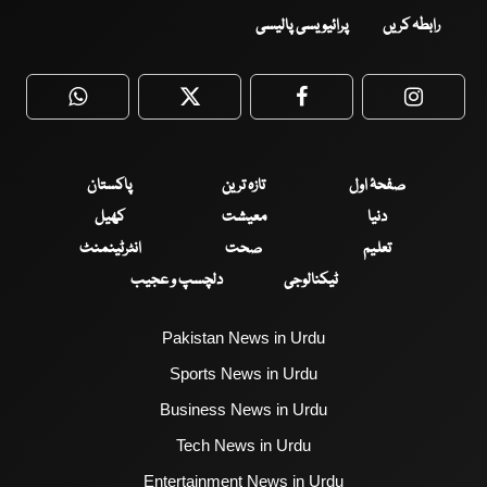
رابطہ کریں
پرائیویسی پالیسی
WhatsApp
Twitter
Facebook
Faceboo
صفحۂ اول
تازہ ترین
پاکستان
دنیا
معیشت
کھیل
تعلیم
صحت
انٹرٹینمنٹ
ٹیکنالوجی
دلچسپ و عجیب
Pakistan News in Urdu
Sports News in Urdu
Business News in Urdu
Tech News in Urdu
Entertainment News in Urdu