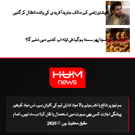
پشاور زلمی کے مالک جاوید آفریدی کی والدہ انتقال کر گئیں
سونا پھر سستا ہوگیا،فی تولہ اب کتنے میں ملے گا؟
ہم نیوز پر شائع یا نشر ہونے والا مواد ادارتی ٹیم کی کاوش ہے۔ اس مواد کو بغیر
پیشگی اجازت کسی بھی صورت میں استعمال یا نقل کرنا درست نہیں۔ تمام
حقوق محفوظ ہیں © 2026