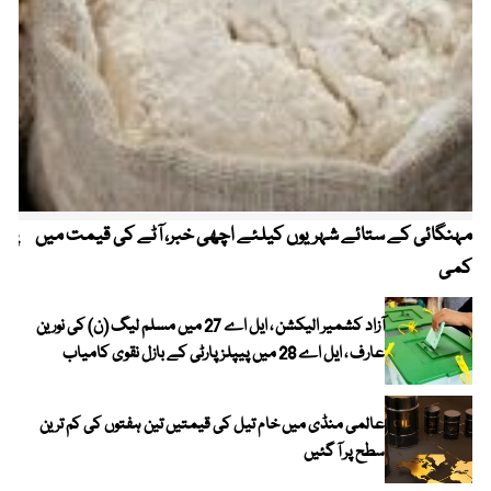
مہنگائی کے ستائے شہریوں کیلئے اچھی خبر، آٹے کی قیمت میں
پیٹ
کمی
آزاد کشمیر الیکشن ، ایل اے 27 میں مسلم لیگ (ن) کی نورین
عارف ، ایل اے 28 میں پیپلز پارٹی کے بازل نقوی کامیاب
عالمی منڈی میں خام تیل کی قیمتیں تین ہفتوں کی کم ترین
سطح پر آ گئیں