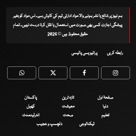
ہم نیوز پر شائع یا نشر ہونے والا مواد ادارتی ٹیم کی کاوش ہے۔ اس مواد کو بغیر
پیشگی اجازت کسی بھی صورت میں استعمال یا نقل کرنا درست نہیں۔ تمام
حقوق محفوظ ہیں © 2026
رابطہ کریں
پرائیویسی پالیسی
WhatsApp
Twitter
Facebook
Faceboo
صفحۂ اول
تازہ ترین
پاکستان
دنیا
معیشت
کھیل
تعلیم
صحت
انٹرٹینمنٹ
ٹیکنالوجی
دلچسپ و عجیب