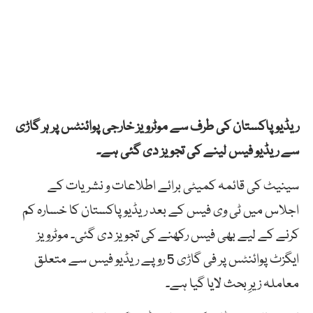
ریڈیو پاکستان کی طرف سے موٹرویز خارجی پوائنٹس پر ہر گاڑی
سے ریڈیو فیس لینے کی تجویز دی گئی ہے۔
سینیٹ کی قائمہ کمیٹی برائے اطلاعات و نشریات کے
اجلاس میں ٹی وی فیس کے بعد ریڈیو پاکستان کا خسارہ کم
کرنے کے لیے بھی فیس رکھنے کی تجویز دی گئی۔ موٹرویز
ایگزٹ پوائنٹس پر فی گاڑی 5 روپے ریڈیو فیس سے متعلق
معاملہ زیرِ بحث لایا گیا ہے۔