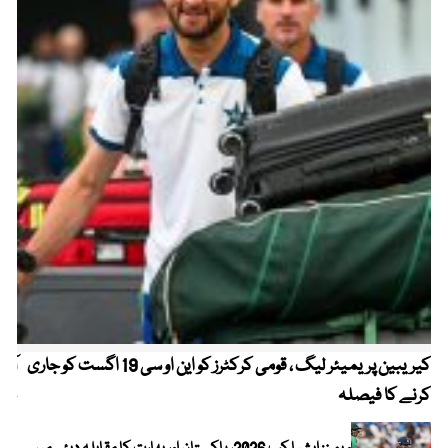
کیریبین پریمیئر لیگ ، قومی کرکٹرز کو این او سی 19 اگست کو جاری
آز
کرنے کا فیصلہ
چھی