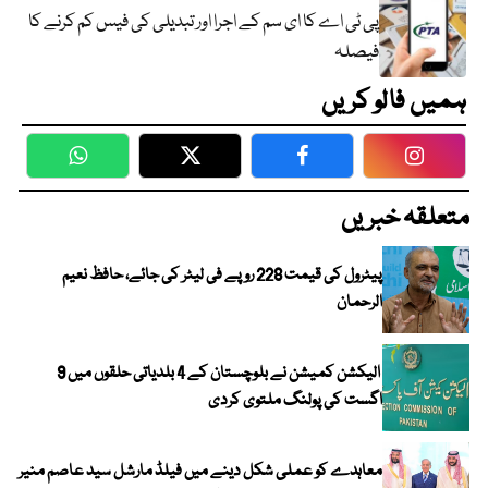
پی ٹی اے کا ای سم کے اجرا اور تبدیلی کی فیس کم کرنے کا
فیصلہ
ہمیں فالو کریں
WhatsApp
Twitter
Facebook
Faceboo
متعلقہ خبریں
پیٹرول کی قیمت 228 روپے فی لیٹر کی جائے، حافظ نعیم
الرحمان
الیکشن کمیشن نے بلوچستان کے 4 بلدیاتی حلقوں میں 9
اگست کی پولنگ ملتوی کردی
معاہدے کو عملی شکل دینے میں فیلڈ مارشل سید عاصم منیر