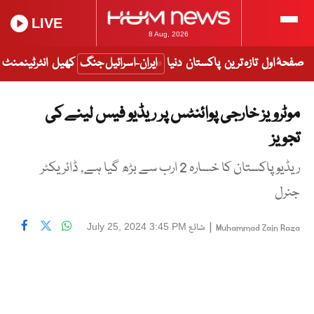
LIVE
8 Aug, 2026
صفحۂ اول
تازہ ترین
پاکستان
دنیا
ایران-اسرائیل جنگ
کھیل
انٹرٹینمنٹ
موٹرویز خارجی پوائنٹس پر ریڈیو فیس لینے کی
تجویز
ریڈیو پاکستان کا خسارہ 2 ارب سے بڑھ گیا ہے, ڈائریکٹر
جنرل
|
شائع
July 25, 2024 3:45 PM
Muhammad Zain Raza