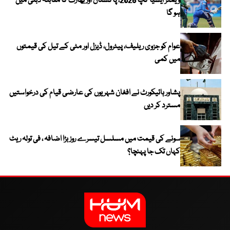
ویمنز ایشیا کپ 2026، پاکستان اور بھارت کا مقابلہ دبئی میں
ہو گا
عوام کو جزوی ریلیف، پیٹرول، ڈیزل اور مٹی کے تیل کی قیمتوں
میں کمی
پشاور ہائیکورٹ نے افغان شہریوں کی عارضی قیام کی درخواستیں
مسترد کر دیں
سونے کی قیمت میں مسلسل تیسرے روز بڑا اضافہ ، فی تولہ ریٹ
کہاں تک جا پہنچا؟