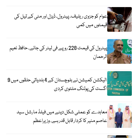
عوام کو جزوی ریلیف، پیٹرول، ڈیزل اور مٹی کے تیل کی
قیمتوں میں کمی
پیٹرول کی قیمت 228 روپے فی لیٹر کی جائے، حافظ نعیم
الرحمان
الیکشن کمیشن نے بلوچستان کے 4 بلدیاتی حلقوں میں 9
اگست کی پولنگ ملتوی کردی
معاہدے کو عملی شکل دینے میں فیلڈ مارشل سید
عاصم منیر کا کردار قابل قدر ہے، وزیراعظم