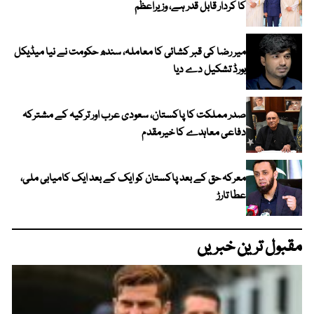
کا کردار قابل قدر ہے، وزیراعظم
میر رضا کی قبر کشائی کا معاملہ، سندھ حکومت نے نیا میڈیکل
بورڈ تشکیل دے دیا
صدر مملکت کا پاکستان، سعودی عرب اور ترکیہ کے مشترکہ
دفاعی معاہدے کا خیرمقدم
معرکہ حق کے بعد پاکستان کو ایک کے بعد ایک کامیابی ملی،
عطا تارڑ
مقبول ترین خبریں