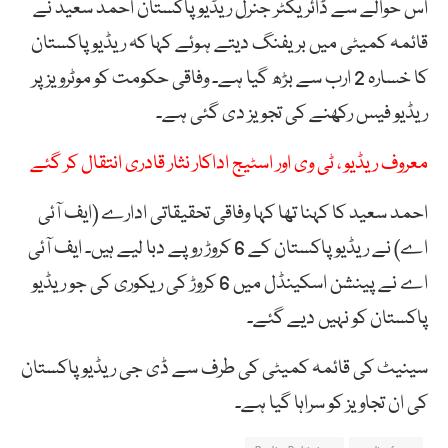
اس حوالے سے ڈائریکٹر جنرل ریڈیو پاکستان احمد سعید نے
قائمہ کمیٹی میں بریفنگ دیتے ہوئے کہا کہ ریڈیو پاکستان
کا خسارہ 2 ارب سے بڑھ گیا ہے۔ وفاقی حکومت کو موٹرویز پر
ریڈیو فیس رکھنے کی تجویز دی گئی ہے۔
معروف ریڈیو ، ٹی وی اور اسٹیج اداکار نثار قادری انتقال کر گئے
احمد سعید کا کہنا تھا کہا وفاقی تحقیقاتی ادارے (ایف آئی
اے) نے ریڈیو پاکستان کے 6 کروڑ روپے دبا لیے ہیں۔ ایف آئی
اے نے پینشن اسکینڈل میں 6 کروڑ کی ریکوری کی جو ریڈیو
پاکستان کو نہیں دیے گئے۔
سینیٹ کی قائمہ کمیٹی کی طرف سے ڈی جی ریڈیو پاکستان
کی ان تجاویز کو سراہا گیا ہے۔