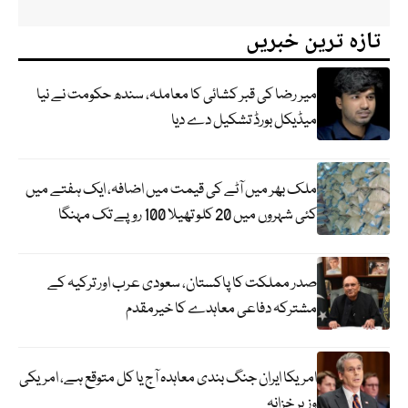
تازہ ترین خبریں
میر رضا کی قبر کشائی کا معاملہ، سندھ حکومت نے نیا
میڈیکل بورڈ تشکیل دے دیا
ملک بھر میں آٹے کی قیمت میں اضافہ، ایک ہفتے میں
کئی شہروں میں 20 کلو تھیلا 100 روپے تک مہنگا
صدر مملکت کا پاکستان، سعودی عرب اور ترکیہ کے
مشترکہ دفاعی معاہدے کا خیرمقدم
امریکا ایران جنگ بندی معاہدہ آج یا کل متوقع ہے، امریکی
وزیر خزانہ