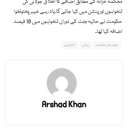
محکمہ خزانہ کے مطابق اضافے کا اطلاق جولائی کی
تنخواہوں اور پنشن میں کیا جائے گا،یاد رہے خیبرپختونخوا
حکومت نے حالیہ بجٹ کے دوران تنخواہوں میں 10 فیصد
اضافہ کیا تھا۔
بلوچستان حکومت
پنشن
تنخواہوں
Arshad Khan