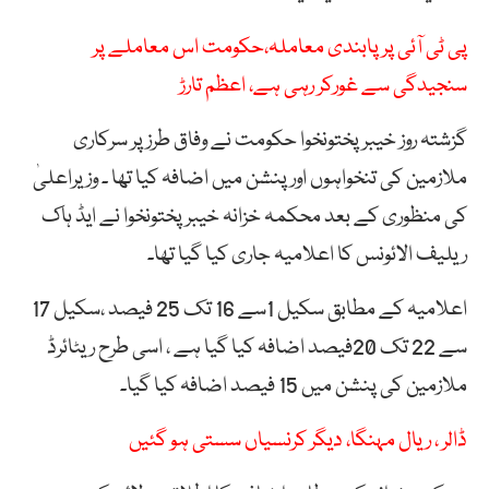
پی ٹی آئی پر پابندی معاملہ،حکومت اس معاملے پر
سنجیدگی سے غورکر رہی ہے، اعظم تارڑ
گزشتہ روز خیبرپختونخوا حکومت نے وفاق طرز پر سرکاری
ملازمین کی تنخواہوں اور پنشن میں اضافہ کیا تھا ۔ وزیراعلیٰ
کی منظوری کے بعد محکمہ خزانہ خیبرپختونخوا نے ایڈ ہاک
ریلیف الائونس کا اعلامیہ جاری کیا گیا تھا۔
اعلامیہ کے مطابق سکیل 1سے 16 تک 25 فیصد ،سکیل 17
سے 22 تک 20فیصد اضافہ کیا گیا ہے ، اسی طرح ریٹائرڈ
ملازمین کی پنشن میں 15 فیصد اضافہ کیا گیا۔
ڈالر ، ریال مہنگا، دیگر کرنسیاں سستی ہو گئیں