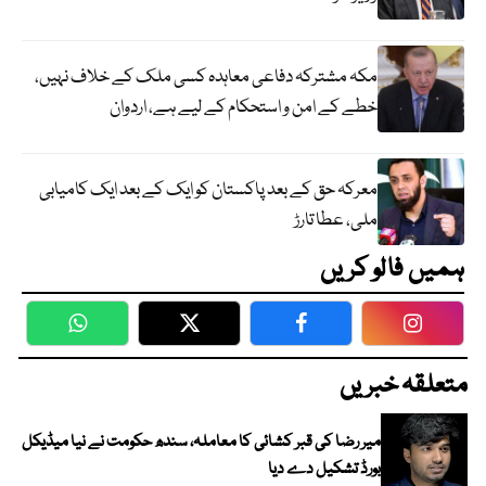
مکہ مشترکہ دفاعی معاہدہ کسی ملک کے خلاف نہیں،
خطے کے امن و استحکام کے لیے ہے، اردوان
معرکہ حق کے بعد پاکستان کو ایک کے بعد ایک کامیابی
ملی، عطا تارڑ
ہمیں فالو کریں
WhatsApp
Twitter
Facebook
Faceboo
متعلقہ خبریں
میر رضا کی قبر کشائی کا معاملہ، سندھ حکومت نے نیا میڈیکل
بورڈ تشکیل دے دیا