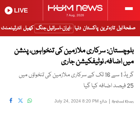
LIVE
7 Aug, 2026
صفحۂ اول
تازہ ترین
پاکستان
دنیا
ایران-اسرائیل جنگ
کھیل
انٹرٹینمنٹ
بلوچستان: سرکاری ملازمین کی تنخواہوں، پنشن
میں اضافہ، نوٹیفکیشن جاری
گریڈ 1 سے 16 تک کے سرکاری ملازمین کی تنخواؤں میں
25 فیصد اضافہ کیا گیا
|
شائع
July 24, 2024 8:20 PM
Arshad Khan