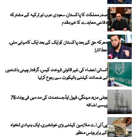
صدر مملکت کا پاکستان، سعودی عرب اور ترکیہ کے مشترکہ
دفاعی معاہدے کا خیرمقدم
معرکہ حق کے بعد پاکستان کو ایک کے بعد ایک کامیابی ملی،
عطا تارڑ
انسانی اعضاء کی غیر قانونی فروخت کیس، گرفتار چینی باشندوں
نے ضمانت کیلئے ہائیکورٹ سے رجوع کرلیا
بجلی مزید مہنگی، فیول ایڈجسٹمنٹ کی مد میں فی یونٹ 75
پیسے اضافہ
پی آئی اے ملازمین کیلئے بڑی خوشخبری، ایک بنیادی تنخواہ
کے برابر بونس منظور