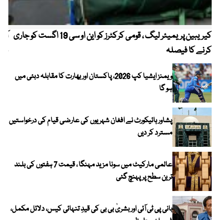
کیریبین پریمیئر لیگ ، قومی کرکٹرز کو این او سی 19 اگست کو جاری
آز
کرنے کا فیصلہ
چھی
ویمنز ایشیا کپ 2026، پاکستان اور بھارت کا مقابلہ دبئی میں
ہو گا
پشاور ہائیکورٹ نے افغان شہریوں کی عارضی قیام کی درخواستیں
مسترد کر دیں
عالمی مارکیٹ میں سونا مزید مہنگا ، قیمت 7 ہفتوں کی بلند
ترین سطح پر پہنچ گئی
بانی پی ٹی آئی اور بشریٰ بی بی کی قیدِ تنہائی کیس، دلائل مکمل،