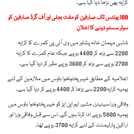
کرایہ بھی بڑھا دیا گیا ہے۔
100 یونٹس تک صارفین کو مفت بجلی اور آف گرڈ صارفین کو
سولر سسٹم دینے کا اعلان
شاہی مہمان خانہ پشاور میں وی آئی پی کمرے کا کرایہ
2200 سے بڑھ کر 4400 روپے جبکہ عام کمرے کا کرایہ
2700 روپے سے بڑھ کر 3600 روپے مقرر کر دیا گیا ہے۔
اعلامیہ کے مطابق خیبرپختونخوا ہاؤس میں ملازمین کے لئے
یومیہ کرایہ2200 سے بڑھا کر 4400 روپے کر دیا گیا ہے۔
وفاقی وزرا،سینیٹرز، مشیر، ایم این ایز کو خیبرپختونخوا ہاؤس میں
یومیہ 5800 روپے ادا کرنا ہوں گے، اس سے قبل وفاقی وزرا اور
اراکین پارلیمنٹ کے لئے کرایہ 3700 روپے تھا۔