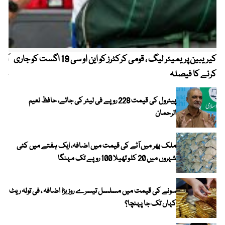
کیریبین پریمیئر لیگ ، قومی کرکٹرز کو این او سی 19 اگست کو جاری
آز
کرنے کا فیصلہ
چھی
پیٹرول کی قیمت 228 روپے فی لیٹر کی جائے، حافظ نعیم
الرحمان
ملک بھر میں آٹے کی قیمت میں اضافہ، ایک ہفتے میں کئی
شہروں میں 20 کلو تھیلا 100 روپے تک مہنگا
سونے کی قیمت میں مسلسل تیسرے روز بڑا اضافہ ، فی تولہ ریٹ
کہاں تک جا پہنچا؟