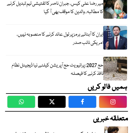
میر رضا علی کیس، جبران ناصر کا تفتیشی ٹیم تبدیل کرنے
کا مطالبہ، والدین کا موقف بھی آ گیا
ایران کا آبنائے ہرمز پر ٹول عائد کرنے کا منصوبہ نہیں،
امریکی نائب صدر
حج 2027: پرائیویٹ حج آپریشن کیلئے نیا ڈیجیٹل نظام
نافذ کرنے کا فیصلہ
ہمیں فالو کریں
WhatsApp
Twitter
Facebook
Faceboo
متعلقہ خبریں