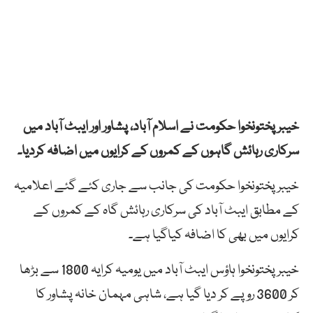
خیبر پختونخوا حکومت نے اسلام آباد، پشاور اور ایبٹ آباد میں
سرکاری رہائش گاہوں کے کمروں کے کرایوں میں اضافہ کردیا۔
خیبرپختونخوا حکومت کی جانب سے جاری کئے گئے اعلامیہ
کے مطابق ایبٹ آباد کی سرکاری رہائش گاہ کے کمروں کے
کرایوں میں بھی کا اضافہ کیاگیا ہے۔
خیبرپختونخوا ہاؤس ایبٹ آباد میں یومیہ کرایہ 1800 سے بڑھا
کر 3600 روپے کر دیا گیا ہے، شاہی مہمان خانہ پشاور کا