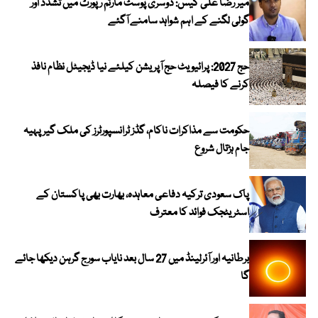
میر رضا علی کیس: دوسری پوسٹ مارٹم رپورٹ میں تشدد اور
گولی لگنے کے اہم شواہد سامنے آگئے
حج 2027: پرائیویٹ حج آپریشن کیلئے نیا ڈیجیٹل نظام نافذ
کرنے کا فیصلہ
حکومت سے مذاکرات ناکام، گڈز ٹرانسپورٹرز کی ملک گیر پہیہ
جام ہڑتال شروع
پاک سعودی ترکیہ دفاعی معاہدہ، بھارت بھی پاکستان کے
اسٹریٹجک فوائد کا معترف
برطانیہ اور آئرلینڈ میں 27 سال بعد نایاب سورج گرہن دیکھا جائے
گا