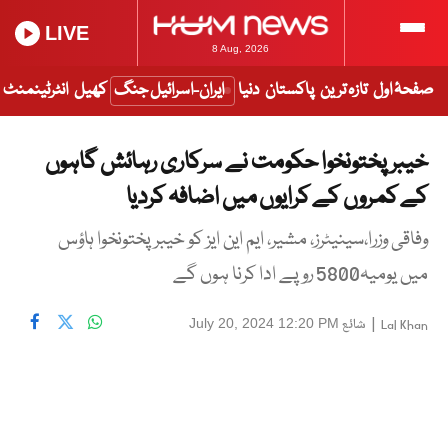
LIVE
8 Aug, 2026
صفحۂ اول
تازہ ترین
پاکستان
دنیا
ایران-اسرائیل جنگ
کھیل
انٹرٹینمنٹ
خیبر پختونخوا حکومت نے سرکاری رہائش گاہوں
کے کمروں کے کرایوں میں اضافہ کردیا
وفاقی وزرا،سینیٹرز، مشیر، ایم این ایز کو خیبرپختونخوا ہاؤس
میں یومیہ5800 روپے ادا کرنا ہوں گے
|
شائع
July 20, 2024 12:20 PM
Lal Khan