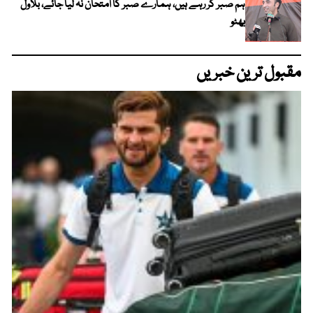
ہم صبر کر رہے ہیں، ہمارے صبر کا امتحان نہ لیا جائے، بلاول
بھٹو
مقبول ترین خبریں