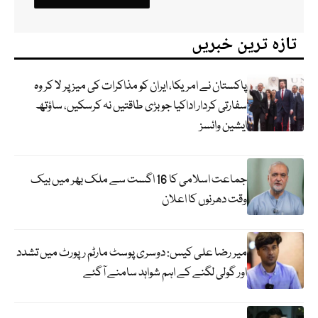
تازہ ترین خبریں
پاکستان نے امریکا، ایران کو مذاکرات کی میز پر لا کر وہ
سفارتی کردار اداکیا جو بڑی طاقتیں نہ کرسکیں، ساؤتھ
ایشین وائسز
جماعت اسلامی کا 16 اگست سے ملک بھر میں بیک
وقت دھرنوں کا اعلان
میر رضا علی کیس: دوسری پوسٹ مارٹم رپورٹ میں تشدد
اور گولی لگنے کے اہم شواہد سامنے آگئے