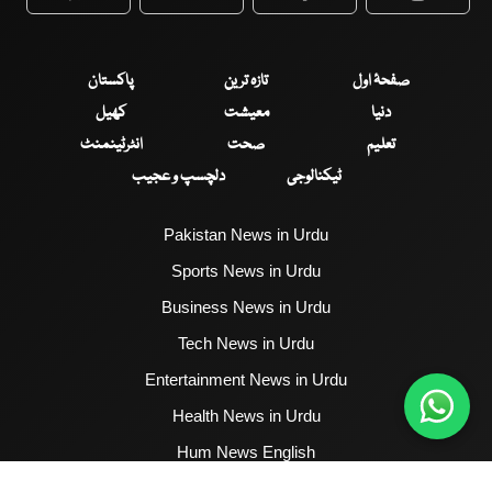
WhatsApp
Twitter
Facebook
Faceboo
صفحۂ اول
تازہ ترین
پاکستان
دنیا
معیشت
کھیل
تعلیم
صحت
انٹرٹینمنٹ
ٹیکنالوجی
دلچسپ و عجیب
Pakistan News in Urdu
Sports News in Urdu
Business News in Urdu
Tech News in Urdu
Entertainment News in Urdu
Health News in Urdu
Hum News English