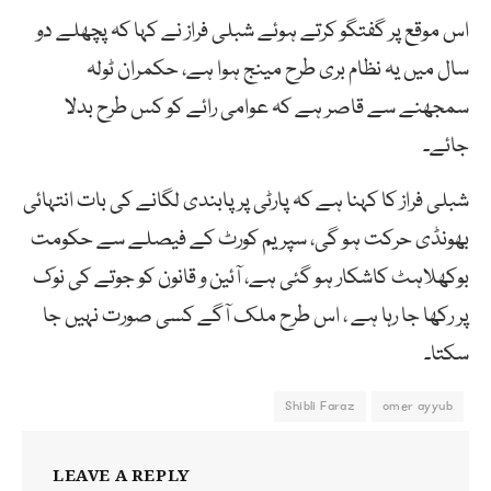
اس موقع پر گفتگو کرتے ہوئے شبلی فراز نے کہا کہ پچھلے دو
سال میں یہ نظام بری طرح مینج ہوا ہے، حکمران ٹولہ
سمجھنے سے قاصر ہے کہ عوامی رائے کو کس طرح بدلا
جائے۔
شبلی فراز کا کہنا ہے کہ پارٹی پر پابندی لگانے کی بات انتہائی
بھونڈی حرکت ہو گی، سپریم کورٹ کے فیصلے سے حکومت
بوکھلاہٹ کاشکار ہو گئی ہے، آئین و قانون کو جوتے کی نوک
پر رکھا جا رہا ہے ، اس طرح ملک آگے کسی صورت نہیں جا
سکتا۔
Shibli Faraz
omer ayyub
LEAVE A REPLY