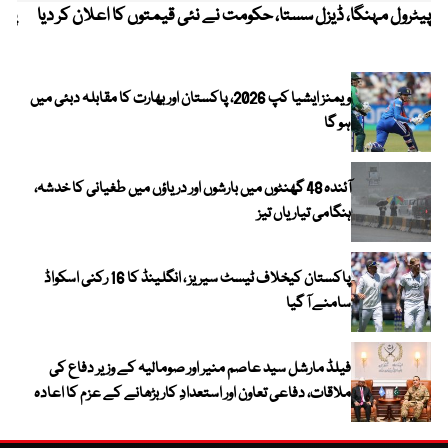
پیٹرول مہنگا، ڈیزل سستا، حکومت نے نئی قیمتوں کا اعلان کر دیا
پنج
ویمنز ایشیا کپ 2026، پاکستان اور بھارت کا مقابلہ دبئی میں
ہو گا
آئندہ 48 گھنٹوں میں بارشوں اور دریاؤں میں طغیانی کا خدشہ،
ہنگامی تیاریاں تیز
پاکستان کیخلاف ٹیسٹ سیریز ، انگلینڈ کا 16 رکنی اسکواڈ
سامنے آ گیا
فیلڈ مارشل سید عاصم منیر اور صومالیہ کے وزیر دفاع کی
ملاقات، دفاعی تعاون اور استعدادِ کار بڑھانے کے عزم کا اعادہ