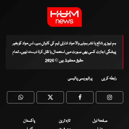
ہم نیوز پر شائع یا نشر ہونے والا مواد ادارتی ٹیم کی کاوش ہے۔ اس مواد کو بغیر
پیشگی اجازت کسی بھی صورت میں استعمال یا نقل کرنا درست نہیں۔ تمام
حقوق محفوظ ہیں © 2026
رابطہ کریں
پرائیویسی پالیسی
WhatsApp
Twitter
Facebook
Faceboo
صفحۂ اول
تازہ ترین
پاکستان