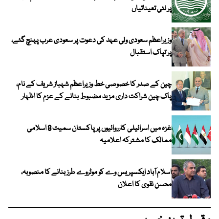
پر نئی تعیناتیاں
وزیراعظم سعودی ولی عہد کی دعوت پر سعودی عرب پہنچ گئے،
پر تپاک استقبال
چین کے صدر کا خصوصی خط وزیراعظم شہباز شریف کے نام،
پاک چین شراکت داری مزید مضبوط بنانے کے عزم کا اظہار
غزہ میں اسرائیلی کارروائیوں پر پاکستان سمیت 8 اسلامی
ممالک کا مشترکہ اعلامیہ
اسلام آباد ایکسپریس وے کو موٹروے طرز بنانے کا منصوبہ،
محسن نقوی کا اعلان