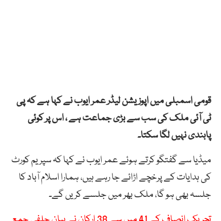
قومی اسمبلی میں اپوزیشن لیڈر عمر ایوب نے کہا ہے کہ پی
ٹی آئی ملک کی سب سے بڑی جماعت ہے ، اس پر کوئی
پابندی نہیں لگا سکتا۔
میڈیا سے گفتگو کرتے ہوئے عمر ایوب نے کہا کہ سپریم کورٹ
کی ہدایات کے پرخچے اڑائے جا رہے ہیں، ہمارا اسلام آباد کا
جلسہ بھی ہو گا، ملک بھر میں جلسے کریں گے۔
تحریک انصاف کے 41 میں سے 38 ارکان نے بیان حلفی جمع