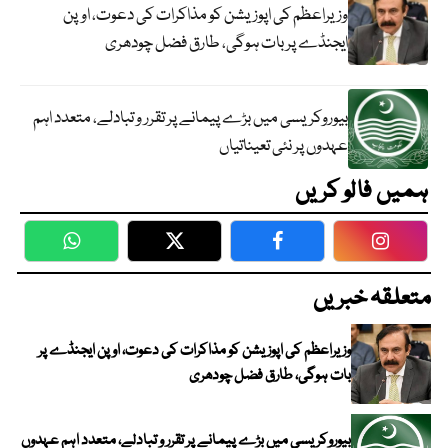
وزیراعظم کی اپوزیشن کو مذاکرات کی دعوت، اوپن
ایجنڈے پر بات ہوگی، طارق فضل چودھری
بیوروکریسی میں بڑے پیمانے پر تقرر و تبادلے، متعدد اہم
عہدوں پر نئی تعیناتیاں
ہمیں فالو کریں
WhatsApp
Twitter
Facebook
Faceboo
متعلقہ خبریں
وزیراعظم کی اپوزیشن کو مذاکرات کی دعوت، اوپن ایجنڈے پر
بات ہوگی، طارق فضل چودھری
بیوروکریسی میں بڑے پیمانے پر تقرر و تبادلے، متعدد اہم عہدوں