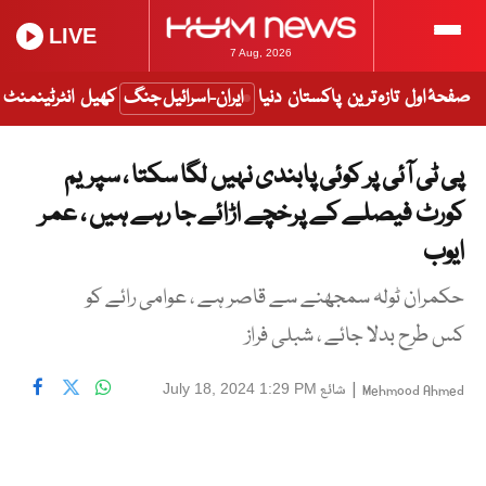
LIVE
7 Aug, 2026
صفحۂ اول
تازہ ترین
پاکستان
دنیا
ایران-اسرائیل جنگ
کھیل
انٹرٹینمنٹ
پی ٹی آئی پر کوئی پابندی نہیں لگا سکتا ، سپریم
کورٹ فیصلے کے پرخچے اڑائے جا رہے ہیں ، عمر
ایوب
حکمران ٹولہ سمجھنے سے قاصر ہے ، عوامی رائے کو
کس طرح بدلا جائے ، شبلی فراز
|
شائع
July 18, 2024 1:29 PM
Mehmood Ahmed