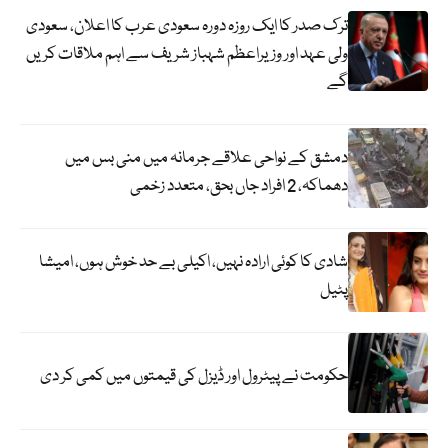
ترک صدر کا ایک روزہ دورہ سعودی عرب کا اعلان، سعودی
ولی عہد اور وزیراعظم شہباز شریف سے اہم ملاقات کریں
گے
دمشق کے نواحی علاقے جرمانہ میں منی بس میں
دھماکہ، 2 افراد جاں بحق، متعدد زخمی
شادی کا کوئی ارادہ نہیں، اکیلی بے حد خوش ہوں، امیشا
پٹیل
حکومت نے پیٹرول اور ڈیزل کی قیمتوں میں کمی کر دی