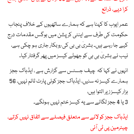
کرا دیے، ذرائع
عمر ایوب کا کہنا ہے کہ ہمارے ساتھیوں کے خلاف پنجاب
حکومت کی طرف سے اینٹی کرپشن میں بوگس مقدمات درج
کیے جا رہے ہیں۔ بشریٰ بی بی کی روبکار جاری ہو چکی ہے،
نیب نے بشریٰ بی بی کو جھوٹے کیسز میں پھر گرفتار کیا۔
انہوں نے کہا کہ چیف جسٹس سے گزارش ہے ، ایڈہاک ججز
ہمارے کیسز نہ سنیں، ایڈہاک ججز کوئی پارٹ ٹائم نہیں، 56
ہزار کیسز زیر التوا ہیں،
3 یا 4 ججز لگانے سے یہ کیسز ختم نہیں ہونگے۔
ایڈہاک ججز کو لانے سے متعلق فیصلے سے اتفاق نہیں کرتے،
چیئرمین پی ٹی آئی