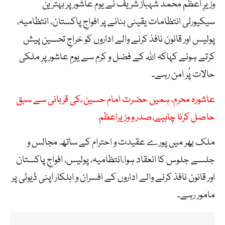
وزیرِ اعظم محمد شہباز شریف نے یومَ عاشور پر بہترین
سیکیورٹی انتظامات یقینی بنانے پر افواجِ پاکستان، انتظامیہ،
پولیس اور قانون نافذ کرنے والے اداروں کو خراجِ تحسین پیش
کرتے ہوئے کہاکہ اللہ کے فضل و کرم سے یومِ عاشور پر ملکی
حالات پُر امن رہے۔
عاشورہ محرم، ہمیں حضرت امام حسین ؓ کی قربانی سے سبق
حاصل کرنا چاہیے،صدر و وزیراعظم
ملک بھر میں پورے عقیدت و احترام کے ساتھ مجالس و
جلسے جلوس کا انعقاد ہوا،انتظامیہ، پولیس، افواجِ پاکستان
اور قانون نافذ کرنے والے اداروں کے افسران و اہلکار اپنی ڈیوٹی پر
مامور رہے۔