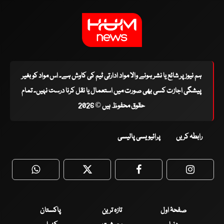
ہم نیوز پر شائع یا نشر ہونے والا مواد ادارتی ٹیم کی کاوش ہے۔ اس مواد کو بغیر
پیشگی اجازت کسی بھی صورت میں استعمال یا نقل کرنا درست نہیں۔ تمام
حقوق محفوظ ہیں © 2026
رابطہ کریں
پرائیویسی پالیسی
WhatsApp
Twitter
Facebook
Faceboo
صفحۂ اول
تازہ ترین
پاکستان