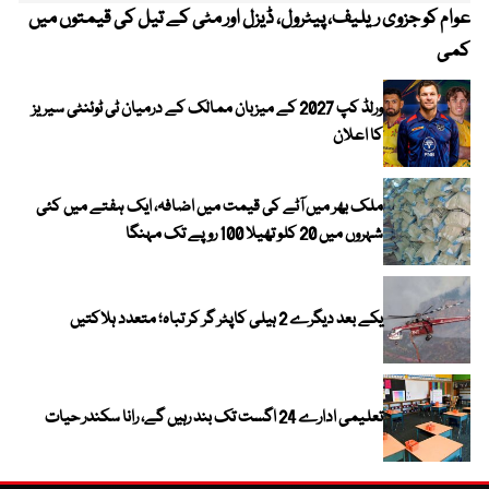
عوام کو جزوی ریلیف، پیٹرول، ڈیزل اور مٹی کے تیل کی قیمتوں میں
4 روز میں سونے کی قیمت میں بڑا اضافہ
کمی
ورلڈ کپ 2027 کے میزبان ممالک کے درمیان ٹی ٹوئنٹی سیریز
کا اعلان
ملک بھر میں آٹے کی قیمت میں اضافہ، ایک ہفتے میں کئی
شہروں میں 20 کلو تھیلا 100 روپے تک مہنگا
یکے بعد دیگرے 2 ہیلی کاپٹر گر کر تباہ؛ متعدد ہلاکتیں
تعلیمی ادارے 24 اگست تک بند رہیں گے، رانا سکندر حیات