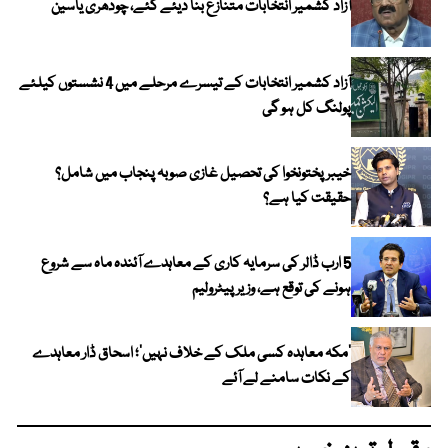
آزاد کشمیر انتخابات متنازع بنا دیئے گئے، چودھری یاسین
آزاد کشمیر انتخابات کے تیسرے مرحلے میں 4 نشستوں کیلئے
پولنگ کل ہو گی
خیبر پختونخوا کی تحصیل غازی صوبہ پنجاب میں شامل؟
حقیقت کیا ہے؟
5 ارب ڈالر کی سرمایہ کاری کے معاہدے آئندہ ماہ سے شروع
ہونے کی توقع ہے، وزیر پیٹرولیم
‘مکہ معاہدہ کسی ملک کے خلاف نہیں’؛ اسحاق ڈار معاہدے
کے نکات سامنے لے آئے