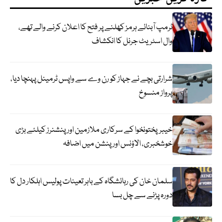
ٹرمپ آبنائے ہرمز کھلنے پر فتح کا اعلان کرنے والے تھے،
وال اسٹریٹ جرنل کا انکشاف
شرارتی بچے نے جہاز کو رن وے سے واپس ٹرمینل پہنچا دیا،
پرواز منسوخ
خیبرپختونخوا کے سرکاری ملازمین اور پنشنرز کیلئے بڑی
خوشخبری، الاؤنس اور پنشن میں اضافہ
سلمان خان کی رہائشگاہ کے باہر تعینات پولیس اہلکار دل کا
دورہ پڑنے سے چل بسا