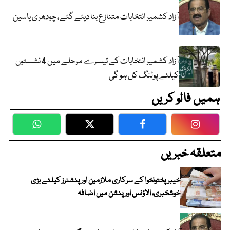
آزاد کشمیر انتخابات متنازع بنا دیئے گئے، چودھری یاسین
آزاد کشمیر انتخابات کے تیسرے مرحلے میں 4 نشستوں
کیلئے پولنگ کل ہو گی
ہمیں فالو کریں
WhatsApp
Twitter
Facebook
Faceboo
متعلقہ خبریں
خیبرپختونخوا کے سرکاری ملازمین اور پنشنرز کیلئے بڑی
خوشخبری، الاؤنس اور پنشن میں اضافہ