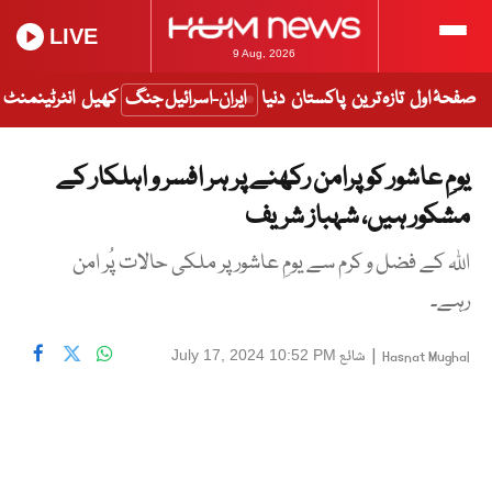
LIVE
9 Aug, 2026
صفحۂ اول
تازہ ترین
پاکستان
دنیا
ایران-اسرائیل جنگ
کھیل
انٹرٹینمنٹ
یومِ عاشور کو پرامن رکھنے پر ہر افسر و اہلکار کے
مشکور ہیں، شہباز شریف
اللہ کے فضل و کرم سے یومِ عاشور پر ملکی حالات پُر امن
رہے۔
|
شائع
July 17, 2024 10:52 PM
Hasnat Mughal