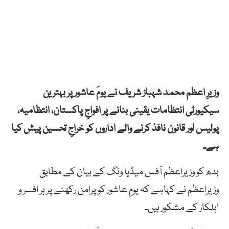
وزیرِ اعظم محمد شہباز شریف نے یومَ عاشور پر بہترین
سیکیورٹی انتظامات یقینی بنانے پر افواجِ پاکستان، انتظامیہ،
پولیس اور قانون نافذ کرنے والے اداروں کو خراجِ تحسین پیش کیا
ہے۔
بدھ کو وزیراعظم آفس میڈیا ونگ کے بیان کے مطابق
وزیراعظم نے کہاہے کہ یومِ عاشور کو پرامن رکھنے پر ہر افسر و
اہلکار کے مشکور ہیں۔