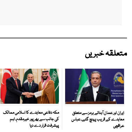
متعلقہ خبریں
مکہ دفاعی معاہدے کا اسلامی ممالک
ایران اور عمان آبنائے ہرمز سے متعلق
کی جانب سے بھرپور خیرمقدم، اہم
معاہدے کے قریب پہنچ گئے، عباس
پیشرفت قرار دے دیا
عراقچی