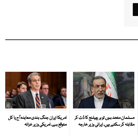
مسلمان متحد ہوں تو ہر چیلنج کا ڈٹ کر
امریکا ایران جنگ بندی معاہدہ آج یا کل
مقابلہ کر سکتے ہیں، ایرانی وزیر خارجہ
متوقع ہے، امریکی وزیر خزانہ