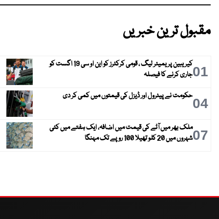
مقبول ترین خبریں
کیریبین پریمیئر لیگ ، قومی کرکٹرز کو این او سی 19 اگست کو
01
جاری کرنے کا فیصلہ
حکومت نے پیٹرول اور ڈیزل کی قیمتوں میں کمی کر دی
04
ملک بھر میں آٹے کی قیمت میں اضافہ، ایک ہفتے میں کئی
07
شہروں میں 20 کلو تھیلا 100 روپے تک مہنگا