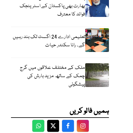
بھارت بھی پاکستان کے اسٹریٹجک
فوائد کا معترف
تعلیمی ادارے 24 اگست تک بند رہیں
گے، رانا سکندر حیات
ملک کے مختلف علاقوں میں گرج
چمک کے ساتھ مزید بارش کی
پیشگوئی
ہمیں فالو کریں
WhatsApp
Twitter
Facebook
Facebook