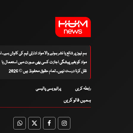
ہم نیوز پر شائع یا نشر ہونے والا مواد ادارتی ٹیم کی کاوش ہے۔ 
مواد کو بغیر پیشگی اجازت کسی بھی صورت میں استعمال یا
نقل کرنا درست نہیں۔ تمام حقوق محفوظ ہیں © 2026
رابطہ کریں
پرائیویسی پالیسی
ہمیں فالو کریں
WhatsApp
Twitter
Facebook
Facebook