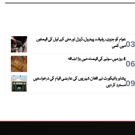
عوام کو جزوی ریلیف، پیٹرول، ڈیزل اور مٹی کے تیل کی قیمتوں
0
میں کمی
4 روز میں سونے کی قیمت میں بڑا اضافہ
0
پشاور ہائیکورٹ نے افغان شہریوں کی عارضی قیام کی درخواستیں
0
مسترد کر دیں