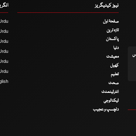
نیوز کیٹیگریز
انگر
صفحۂ اول
Urdu
تازہ ترین
Urdu
پاکستان
Urdu
دنیا
Urdu
اس
معیشت
Urdu
کھیل
Urdu
تعلیم
lish
صحت
انٹرٹینمنٹ
ٹیکنالوجی
دلچسپ و عجیب