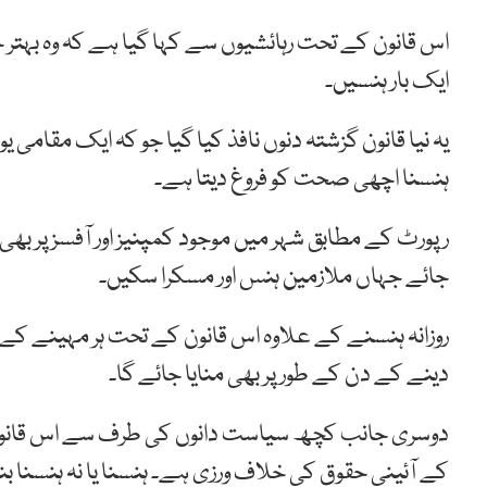
اس قانون کے تحت رہائشیوں سے کہا گیا ہے کہ وہ بہتر ج
ایک بار ہنسیں۔
یہ نیا قانون گزشتہ دنوں نافذ کیا گیا جو کہ ایک مقامی 
ہنسنا اچھی صحت کو فروغ دیتا ہے۔
رپورٹ کے مطابق شہر میں موجود کمپنیز اور آفسز پر بھی زو
جائے جہاں ملازمین ہنس اور مسکرا سکیں۔
روزانہ ہنسنے کے علاوہ اس قانون کے تحت ہر مہینے کے
دینے کے دن کے طور پر بھی منایا جائے گا۔
دوسری جانب کچھ سیاست دانوں کی طرف سے اس قانون 
کے آئینی حقوق کی خلاف ورزی ہے۔ ہنسنا یا نہ ہنسنا 