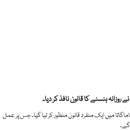
روزانہ ہنسنے کا قانون نافذ کر دیا۔
اگاتا میں ایک منفرد قانون منظور کر لیا گیا۔ جس پر عمل
گے۔