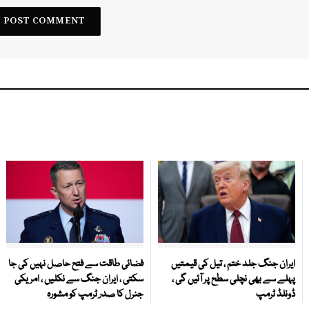
ایران جنگ جلد ختم ، تیل کی قیمتیں
فضائی طاقت سے فتح حاصل نہیں کی جا
پہلے سے بھی نچلی سطح پر آئیں گی ،
سکتی ، ایران جنگ سے نکلیں ، امریکی
ڈونلڈ ٹرمپ
جنرل کا صدر ٹرمپ کو مشورہ