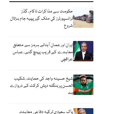
حکومت سے مذاکرات ناکام، گڈز
ٹرانسپورٹرز کی ملک گیر پہیہ جام ہڑتال
شروع
ایران اور عمان آبنائے ہرمز سے متعلق
معاہدے کے قریب پہنچ گئے، عباس
عراقچی
شیخ حسینہ واجد کی حمایت، شکیب
الحسن پر بنگلہ دیش کرکٹ کے دروازے
بند
پاک سعودی ترکیہ دفاعی معاہدہ،