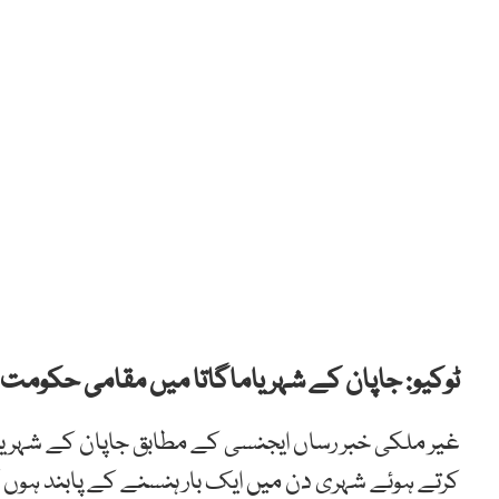
ٹوکیو: جاپان کے شہر یاماگاتا میں مقامی حکومت نے 
غیر ملکی خبر رساں ایجنسی کے مطابق جاپان کے شہر یام
کرتے ہوئے شہری دن میں ایک بار ہنسنے کے پابند ہوں 