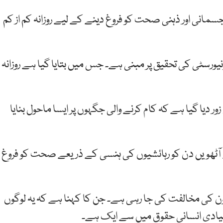
سمانی اور ذہنی صحت کو فروغ دینے کے لیے روزانہ کم از کم
یونیورسٹی کی تحقیق پر مبنی ہے۔ جس میں بتایا گیا ہے روزانہ
ر دیا گیا ہے کہ کام کرنے والی جگہوں پر ایسا ماحول بنایا
 آٹھویں دن کو رہائشیوں کی ہنسی کے ذریعے صحت کو فروغ
کی مخالفت کی جا رہی ہے۔ جن کا کہنا ہے کہ یہ لوگوں
بنیادی انسانی حقوق میں سے ایک ہے۔