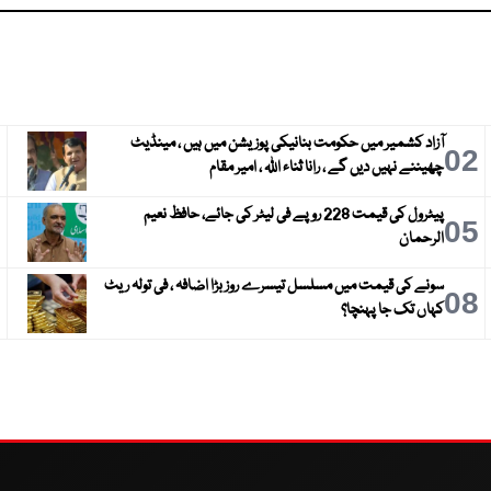
آزاد کشمیر میں حکومت بنانیکی پوزیشن میں ہیں ، مینڈیٹ
3
02
چھیننے نہیں دیں گے ، رانا ثناء اللہ ، امیر مقام
پیٹرول کی قیمت 228 روپے فی لیٹر کی جائے، حافظ نعیم
6
05
الرحمان
سونے کی قیمت میں مسلسل تیسرے روز بڑا اضافہ ، فی تولہ ریٹ
9
08
کہاں تک جا پہنچا؟