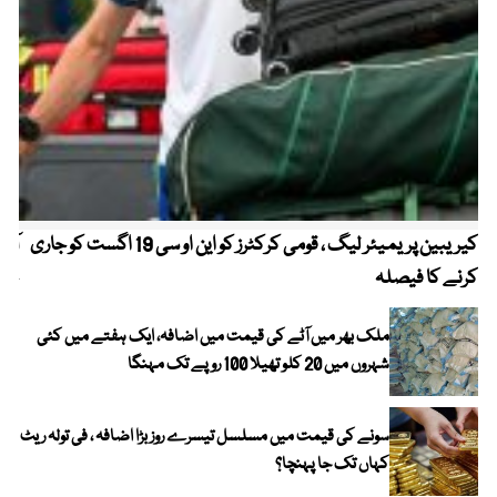
کیریبین پریمیئر لیگ ، قومی کرکٹرز کو این او سی 19 اگست کو جاری
آز
کرنے کا فیصلہ
چھی
ملک بھر میں آٹے کی قیمت میں اضافہ، ایک ہفتے میں کئی
شہروں میں 20 کلو تھیلا 100 روپے تک مہنگا
سونے کی قیمت میں مسلسل تیسرے روز بڑا اضافہ ، فی تولہ ریٹ
کہاں تک جا پہنچا؟