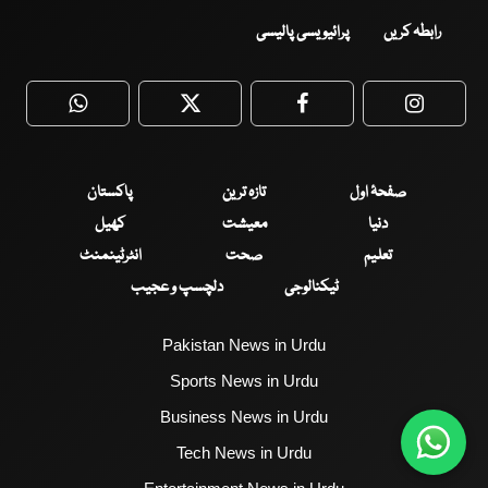
رابطہ کریں
پرائیویسی پالیسی
WhatsApp
Twitter
Facebook
Faceboo
صفحۂ اول
تازہ ترین
پاکستان
دنیا
معیشت
کھیل
تعلیم
صحت
انٹرٹینمنٹ
ٹیکنالوجی
دلچسپ و عجیب
Pakistan News in Urdu
Sports News in Urdu
Business News in Urdu
Tech News in Urdu