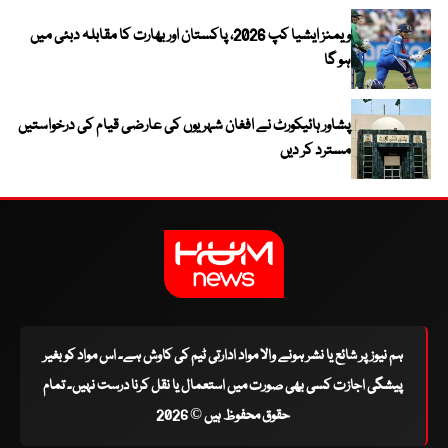
ویمنز ایشیا کپ 2026، پاکستان اور بھارت کا مقابلہ دبئی میں
ہو گا
پشاور ہائیکورٹ نے افغان شہریوں کی عارضی قیام کی درخواستیں
مسترد کر دیں
ہم نیوز پر شائع یا نشر ہونے والا مواد ادارتی ٹیم کی کاوش ہے۔ اس مواد کو بغیر
پیشگی اجازت کسی بھی صورت میں استعمال یا نقل کرنا درست نہیں۔ تمام
حقوق محفوظ ہیں © 2026