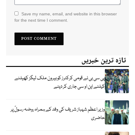
Save my name, email, and website in this browser
for the next time I comment.
تازہ ترین خبریں
پی سی بی نے قومی کرکٹرز کو بیرون ملک لیگز کھیلنے
کیلئے این او سی جاری کر دیئے
وزیر اعظم شہباز شریف کی وفد کے ہمراہ روضہ رسولؐ پر
حاضری