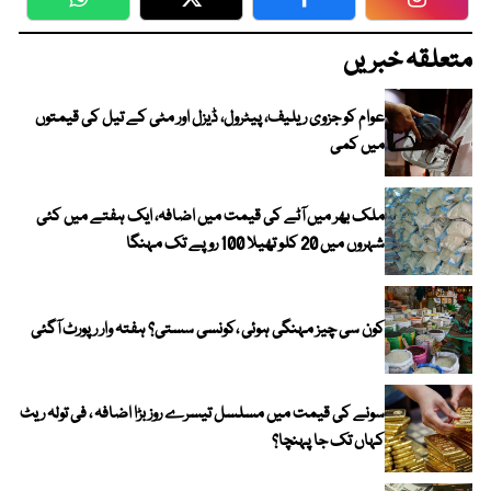
WhatsApp
Twitter
Facebook
Faceboo
متعلقہ خبریں
عوام کو جزوی ریلیف، پیٹرول، ڈیزل اور مٹی کے تیل کی قیمتوں
میں کمی
ملک بھر میں آٹے کی قیمت میں اضافہ، ایک ہفتے میں کئی
شہروں میں 20 کلو تھیلا 100 روپے تک مہنگا
کون سی چیز مہنگی ہوئی ،کونسی سستی؟ ہفتہ وار رپورٹ آگئی
سونے کی قیمت میں مسلسل تیسرے روز بڑا اضافہ ، فی تولہ ریٹ
کہاں تک جا پہنچا؟