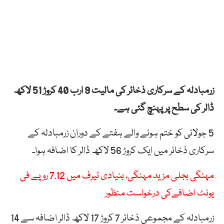
زرمبادلہ کے سرکاری ذخائر کی مالیت 9 ارب 40 کروڑ 51 لاکھ
ڈالر کی سطح پر پہنچ گئی ہے۔
5 جولائی کو ختم ہونے والے ہفتے کے دوران زرمبادلہ کے
سرکاری ذخائر میں ایک کروڑ 56 لاکھ ڈالر کا اضافہ ہوا۔
مہنگی بجلی مزید مہنگی، بنیادی ٹیرف میں 7.12 روپے فی
یونٹ اضافےکی درخواست منظور
زرمبادلہ کے مجموعی ذخائر 7 کروڑ 17 لاکھ ڈالر اضافہ سے 14