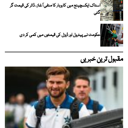
اسٹاک ایکسچینج میں کاروبار کا منفی آغاز ، ڈالر کی قیمت گر
گئی
حکومت نے پیٹرول اور ڈیزل کی قیمتوں میں کمی کر دی
مقبول ترین خبریں