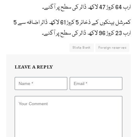
ارب 64 کروڑ 47 لاکھ ڈالر کی سطح پر آگئے۔
کمرشل بینکوں کے ذخائر 5 کروڑ 61 لاکھ ڈالر اضافہ سے 5
ارب 23 کروڑ 96 لاکھ ڈالر کی سطح پر آگئے۔
State Bank
Foreign reserves
LEAVE A REPLY