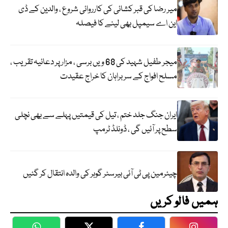
میر رضا کی قبر کشائی کی کارروائی شروع ، والدین کے ڈی
این اے سیمپل بھی لینے کا فیصلہ
میجر طفیل شہید کی 68 ویں برسی ، مزار پر دعائیہ تقریب ،
مسلح افواج کے سربراہان کا خراج عقیدت
ایران جنگ جلد ختم ، تیل کی قیمتیں پہلے سے بھی نچلی
سطح پر آئیں گی ، ڈونلڈ ٹرمپ
چیئرمین پی ٹی آئی بیرسٹر گوہر کی والدہ انتقال کر گئیں
ہمیں فالو کریں