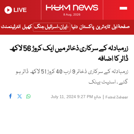
LIVE
8 Aug, 2026
صفحۂ اول
تازہ ترین
پاکستان
دنیا
ایران-اسرائیل جنگ
کھیل
انٹرٹینمنٹ
زرمبادلہ کے سرکاری ذخائر میں ایک کروڑ 56 لاکھ
ڈالر کا اضافہ
زرمبادلہ کے سرکاری ذخائر 9 ارب 40 کروڑ 51 لاکھ ڈالر ہو
گئے ، اسٹیٹ بینک
|
شائع
July 11, 2024 9:27 PM
Faisal Zaheer