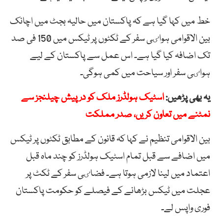
خط میں کہا گیا ہے کہ پاکستان میں حالیہ بجٹ میں اچانک
بین الاقوامی ہواٸی سفر کے ٹکٹوں پر ٹیکس میں 150 فی صد
تک اضافہ کیا گیا ہے۔ اس عمل سے پاکستان کے لیے
ہواٸی سفر اور سیاحت میں کمی ہوگی۔
یہ بھی پڑھیں:
اسٹیک ہولڈرز ملک کو درپیش چیلنجز سے
نمٹنے میں تعاون کریں، صدر مملکت
بین الاقوامی تنظیم نے کہا کہ قانون کے مطابق ٹکٹوں پر ٹیکس
میں اضافے سے قبل تمام اسٹیک ہولڈرز کو چند ماہ قبل
اعتماد میں لینا لازمی ہوتا ہے۔ فضاٸی سفر کے ٹکٹ پر
عجلت میں ٹیکس بڑھانے کے فیصلے کو حکومت پاکستان
فوری واپس لے۔