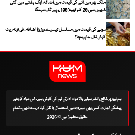
ملک بھر میں آٹے کی قیمت میں اضافہ، ایک ہفتے میں کئی
شہروں میں 20 کلو تھیلا 100 روپے تک مہنگا
سونے کی قیمت میں مسلسل تیسرے روز بڑا اضافہ ، فی تولہ ریٹ
کہاں تک جا پہنچا؟
ہم نیوز پر شائع یا نشر ہونے والا مواد ادارتی ٹیم کی کاوش ہے۔ اس مواد کو بغیر
پیشگی اجازت کسی بھی صورت میں استعمال یا نقل کرنا درست نہیں۔ تمام
حقوق محفوظ ہیں © 2026