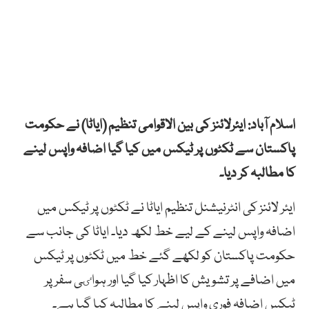
اسلام آباد
:
ایئرلائنز کی بین الاقوامی تنظیم (ایاٹا) نے حکومت
پاکستان سے ٹکٹوں پر ٹیکس میں کیا گیا اضافہ واپس لینے
کا مطالبہ کر دیا۔
ایئر لائنز کی انٹرنیشنل تنظیم ایاٹا نے ٹکٹوں پر ٹیکس میں
اضافہ واپس لینے کے لیے خط لکھ دیا۔ ایاٹا کی جانب سے
حکومت پاکستان کو لکھے گئے خط میں ٹکٹوں پر ٹیکس
میں اضافے پر تشویش کا اظہار کیا گیا اور ہواٸی سفر پر
ٹیکس اضافہ فوری واپس لینے کا مطالبہ کیا گیا ہے۔