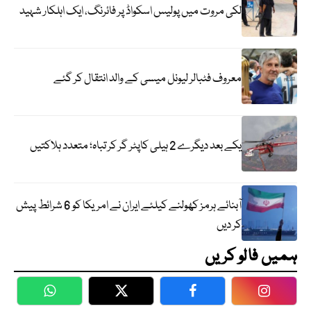
لکی مروت میں پولیس اسکواڈ پر فائرنگ، ایک اہلکار شہید
معروف فٹبالر لیونل میسی کے والد انتقال کر گئے
یکے بعد دیگرے 2 ہیلی کاپٹر گر کر تباہ؛ متعدد ہلاکتیں
آبنائے ہرمز کھولنے کیلئے ایران نے امریکا کو 6 شرائط پیش
کر دیں
ہمیں فالو کریں
WhatsApp
Twitter
Facebook
Faceboo