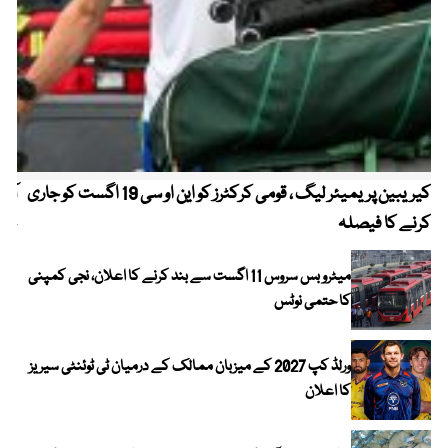
کیریبین پریمیئر لیگ ، قومی کرکٹرز کو این او سی 19 اگست کو جاری
آز
کرنے کا فیصلہ
چھی
میٹرو بس سروس 11 اگست سے بند کرنے کا اعلان، نجی کمپنی
کا حتمی نوٹس
ورلڈ کپ 2027 کے میزبان ممالک کے درمیان ٹی ٹوئنٹی سیریز
کا اعلان