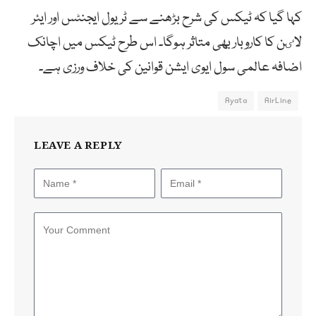
کہا گیا کہ ٹیکس کی شرح بڑھنے سے ٹریول ایجنٹس اور ایئر
لاٸن کا کاروبار بھی متاثر ہوگا۔ اس طرح ٹیکس میں اچانک
اضافہ عالمی سول ایوی ایشن قوانین کی خلاف ورزی ہے۔
Ayata
AirLine
LEAVE A REPLY