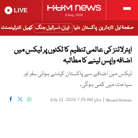
LIVE
9 Aug, 2026
صفحۂ اول
تازہ ترین
پاکستان
دنیا
ایران-اسرائیل جنگ
کھیل
انٹرٹینمنٹ
ایئرلائنز کی عالمی تنظیم کا ٹکٹوں پر ٹیکس میں
اضافہ واپس لینے کا مطالبہ
ٹیکس میں اضافے سے پاکستان کیلئے ہوائی سفر اور
سیاحت میں کمی ہوگی۔
|
شائع
July 11, 2024 7:25 AM
Ahmed Hussain