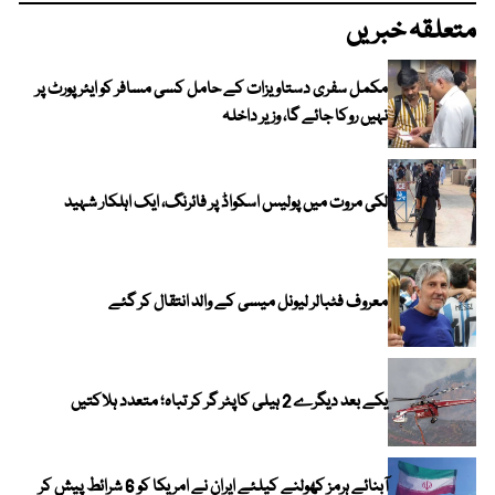
متعلقہ خبریں
مکمل سفری دستاویزات کے حامل کسی مسافر کو ایئرپورٹ پر
نہیں روکا جائے گا، وزیر داخلہ
لکی مروت میں پولیس اسکواڈ پر فائرنگ، ایک اہلکار شہید
معروف فٹبالر لیونل میسی کے والد انتقال کر گئے
یکے بعد دیگرے 2 ہیلی کاپٹر گر کر تباہ؛ متعدد ہلاکتیں
آبنائے ہرمز کھولنے کیلئے ایران نے امریکا کو 6 شرائط پیش کر