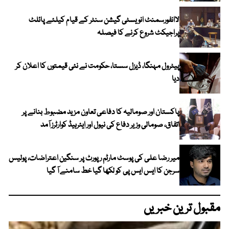
لاانفورسمنٹ انویسٹی گیشن سنٹر کے قیام کیلئے پائلٹ
پراجیکٹ شروع کرنے کا فیصلہ
پیٹرول مہنگا، ڈیزل سستا، حکومت نے نئی قیمتوں کا اعلان کر
دیا
پاکستان اور صومالیہ کا دفاعی تعاون مزید مضبوط بنانے پر
اتفاق، صومالی وزیر دفاع کی نیول اور ایئرہیڈ کوارٹرز آمد
میر رضا علی کی پوسٹ مارٹم رپورٹ پر سنگین اعتراضات، پولیس
سرجن کا ایس ایس پی کو لکھا گیا خط سامنے آ گیا
مقبول ترین خبریں