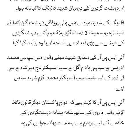
اور دہشت گردوں کے درمیان شدید فائرنگ کا تبادلہ ہوا۔
فائرنگ کے شدید تبادلے میں ہائی پروفائل دہشت گرد کمانڈر
عبدالرحیم سمیت 3 دہشتگرد ہلاک ہوگئے، دہشتگردوں
کے قبضے سے بڑی تعداد میں اسلحہ اور بارود برآمد کیا گیا
آئی ایس پی آر کے مطابق شہید ہونے والوں میں سپاہی محمد
ادریس اور سپاہی بادام گل اور سب انسپکٹر تاج میر شاہ اور سی
ٹی ڈی کے اسسٹنٹ سب انسپکٹر محمد اکرم شہید شامل
تھے۔
آئی ایس پی آر کا کہنا ہے کہ افواج پاکستان دیگر قانون نافذ
کرنے والے اداروں کے ساتھ شانہ بشانہ دہشتگردی کے
خاتمے کے لیے پرعزم ہے،ہمارے بہادر جوانوں کی یہ