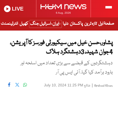
LIVE
6 Aug, 2026
صفحۂ اول
تازہ ترین
پاکستان
دنیا
ایران-اسرائیل جنگ
کھیل
انٹرٹینمنٹ
پشاور،حسن خیل میں سیکیورٹی فورسز کا آپریشن،
4جوان شہید، 3دہشتگرد ہلاک
دہشتگردوں کے قبضے سے بڑی تعداد میں اسلحہ اور
بارود برآمد کیا گیا، آئی ایس پی آر
|
شائع
July 10, 2024 11:25 PM
Arshad Khan