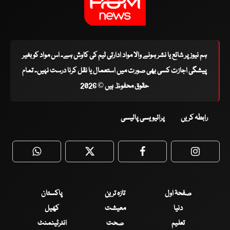
ہم نیوز پر شائع یا نشر ہونے والا مواد ادارتی ٹیم کی کاوش ہے۔ اس مواد کو بغیر
پیشگی اجازت کسی بھی صورت میں استعمال یا نقل کرنا درست نہیں۔ تمام
حقوق محفوظ ہیں © 2026
رابطہ کریں
پرائیویسی پالیسی
WhatsApp
Twitter
Facebook
Faceboo
صفحۂ اول
تازہ ترین
پاکستان
دنیا
معیشت
کھیل
تعلیم
صحت
انٹرٹینمنٹ