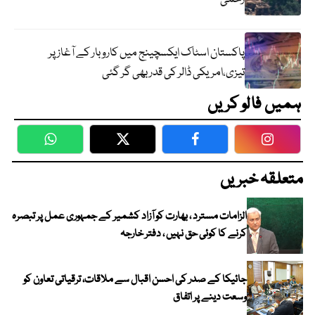
پاکستان اسٹاک ایکسچینج میں کاروبار کے آغاز پر
تیزی،امریکی ڈالر کی قدر بھی گر گئی
ہمیں فالو کریں
WhatsApp
Twitter
Facebook
Faceboo
متعلقہ خبریں
الزامات مسترد ، بھارت کو آزاد کشمیر کے جمہوری عمل پر تبصرہ
کرنے کا کوئی حق نہیں ، دفتر خارجہ
جائیکا کے صدر کی احسن اقبال سے ملاقات، ترقیاتی تعاون کو
وسعت دینے پر اتفاق