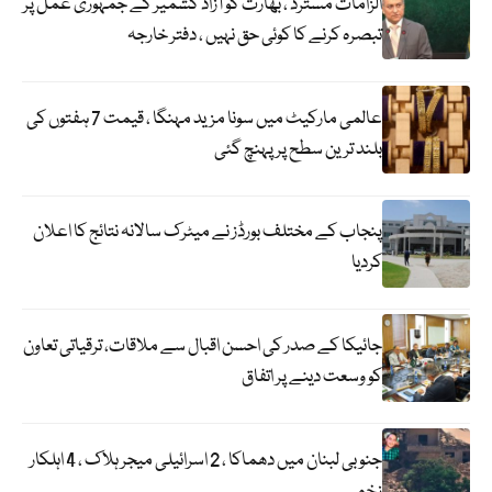
الزامات مسترد ، بھارت کو آزاد کشمیر کے جمہوری عمل پر
تبصرہ کرنے کا کوئی حق نہیں ، دفتر خارجہ
عالمی مارکیٹ میں سونا مزید مہنگا ، قیمت 7 ہفتوں کی
بلند ترین سطح پر پہنچ گئی
پنجاب کے مختلف بورڈز نے میٹرک سالانہ نتائج کا اعلان
کردیا
جائیکا کے صدر کی احسن اقبال سے ملاقات، ترقیاتی تعاون
کو وسعت دینے پر اتفاق
جنوبی لبنان میں دھماکا ، 2 اسرائیلی میجر ہلاک ، 4 اہلکار
زخمی