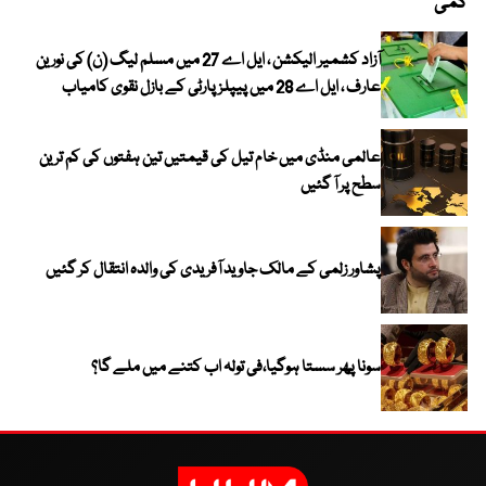
کمی
آزاد کشمیر الیکشن ، ایل اے 27 میں مسلم لیگ (ن) کی نورین
عارف ، ایل اے 28 میں پیپلز پارٹی کے بازل نقوی کامیاب
عالمی منڈی میں خام تیل کی قیمتیں تین ہفتوں کی کم ترین
سطح پر آ گئیں
پشاور زلمی کے مالک جاوید آفریدی کی والدہ انتقال کر گئیں
سونا پھر سستا ہوگیا،فی تولہ اب کتنے میں ملے گا؟