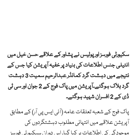
سکیورٹی فورسز اور پولیس نے پشاور کے علاقے حسن خیل میں
انٹیلی جنس اطلاعات کی بنیاد پر خفیہ آپریشن کیا جس کے
نتیجے میں دہشت گرد کمانڈر عبدالرحیم سمیت 3 دہشت
گرد ہلاک ہوگئے۔آپریشن میں پاک فوج کے 2 جوان اور سی ٹی
ڈی کے 2 افسران شہید ہوگئے۔
پاک فوج کے شعبہ تعلقات عامہ (آئی ایس پی آر) کے مطابق
آپریشن علاقے میں انتہائی مطلوب دہشتگردوں کی
موجودگی کی اطلاعات پر کیا گیا، اس دوران سیکیورٹی فورسز