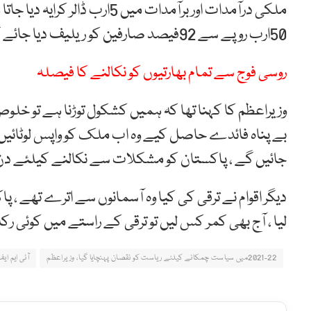
ملکی درآمدات اور برآمدات میں
50ارب روپے سے 92فیصد صارفین کو ریلیف دیا جائے گا، آئندہ عوامی ریلیف کیلئے رشوت کو ختم کرنا ہو گا۔
روسی فوج سے تمام بھارتیوں کو نکالنے کا فیصلہ
وزیراعظم کا کہنا تھا کہ ہمیں کشکول توڑنا ہے تو خل
بے پناہ فائدے حاصل کیے وہ اب ملک کو واپس لوٹائیں ،
جائیں گے ، پاکستان کو مشکلات سے نکالنے کیلئے دن ر
دیگر اقوام نے ترقی کی کیا وہ آسمانوں سے اترے تھے ، پ
لیا ، آج بھی کمر کس لیں تو ترقی کے راستے میں کوئی رک
2021-22میں سیاست چمکانے کیلئے ریاست کو نقصان پہنچایا گیا، وزیراعظم
آئی ایم ای