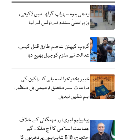
ایدھی ہوم سہراب گوٹھ میں ڈکیتی،
وزیراعلیٰ سندھ نے نوٹس لے لیا
گروپ کیپٹن عاصم طارق قتل کیس،
عدالت نے ملزم کو جیل بھیج دیا
خیبرپختونخوا اسمبلی کا اراکین کی
مراعات سے متعلق ترمیمی بل منظور،
اہم شقیں تبدیل
پیٹرولیم لیوی اور مہنگائی کے خلاف
جماعت اسلامی کا آج ملک گیر
احتجاج، 510 شاہراہوں پر دھرنوں کا