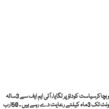
وزیراعظم شہباز شریف نے کہا کہ ہم نے ریاست کو بچاکرسیاست کوداؤپر لگایا، آئی ایم ایف سے 3سالہ
پروگرام کرنےجارہے ہیں، گھریلو صارفین کو 200یونٹ تک 3ماہ کیلئے رعایت دے رہے ہیں ۔ 50ارب