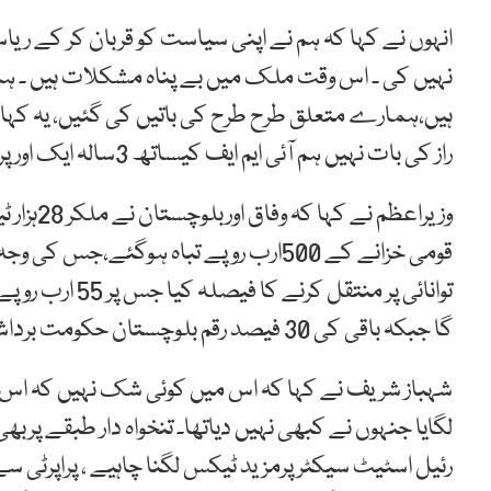
انہوں نے کہا کہ ہم نے اپنی سیاست کو قربان کر کے ری
ہیں،ہمارے متعلق طرح طرح کی باتیں کی گئیں، یہ کہاگی
راز کی بات نہیں ہم آئی ایم ایف کیساتھ 3سالہ ایک اور پروگرام کرنےجارہے ہیں۔
قومی خزانے کے 500ارب روپے تباہ ہوگئ
گا جبکہ باقی کی 30 فیصد رقم بلوچستان حکومت برداشت کرے گی۔
شہباز شریف نے کہا کہ اس میں کوئی شک نہیں کہ اس بج
لگایا جنہوں نے کبھی نہیں دیاتھا۔ تنخواہ دار طبقے پرب
رئیل اسٹیٹ سیکٹر پرمزید ٹیکس لگنا چاہیے ، پراپرٹی سے