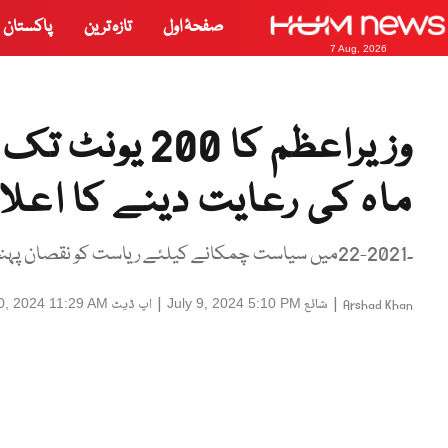
صفحۂ اول
تازہ ترین
پاکستان
7 Aug, 2026
ماہ کی رعایت دینے کا اعلا
۔2021-22میں سیاست چمکانے کیلئے ریاست کو نقصان پہنچایا گیا، شہباز شریف
|
شائع
|
اپ ڈیٹ
10, 2024 11:29 AM
July 9, 2024 5:10 PM
Arshad Khan