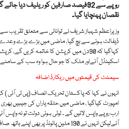
نقصان پہنچایا گیا۔
وزیراعظم شہباز شریف نے توانائی سے متعلق تقریب سے
ڈیفالٹ ہونے سے بچ گیا، ماضی میں بڑے بڑے وعدے ک
کہاگیا کہ 90دن میں کرپشن کا خاتمہ کریں گے،
اسکینڈل آئےاور ملک کا جو حال ہوا وہ سب کے سامنے
سیمنٹ کی قیمتوں میں ریکارڈ اضافہ
انہوں نے کہا کہ پاکستان تحریک انصاف (پی ٹی آئی )
آئےلیکن انہوں نے 190 ملین پائونڈ پر بھی اپنے ہاتھ صاف کیے ۔