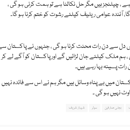
 5ارب ڈالر کرایہ دیا جاتا ہے ، چیلنجز ہیں مگر حل نکالنا ہے تو ہمت کرنی ہو گی ،
وص دل سے دن رات محنت کرنا ہو گی ، جنہوں نے پاکستان سے
 ہم ملک کیلئے جان لڑائیں گے اور پاکستان کو آگے لے کر
ات پسینہ بہا رہے ہیں۔
اکستان میں بے پناہ وسائل ہیں مگر ہم نے اس سے فائدہ نہیں
اوٹ نہیں ہو گی ۔
ف
بجلی صارفین
سولر
شہباز شریف