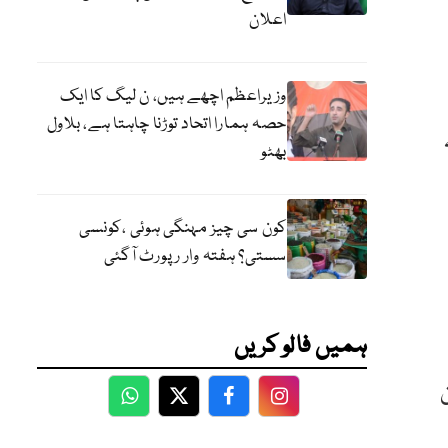
اعلان
وزیراعظم اچھے ہیں، ن لیگ کا ایک
حصہ ہمارا اتحاد توڑنا چاہتا ہے، بلاول
بھٹو
کون سی چیز مہنگی ہوئی ،کونسی
سستی؟ ہفتہ وار رپورٹ آگئی
ہمیں فالو کریں
کستان
WhatsApp
Twitter
Facebook
Facebook