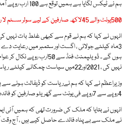
ہم نے ٹیکس لگایا ہے ہمیں توقع ہے 100 ارب روپے آمدن ہو گی۔
500یونٹ والے 45لاکھ صارفین کے لیے سولر سسٹم لا رہے ہیں ،مریم نواز
ہوں گے ۔ ڈویلپمنٹ فنڈ سے 50
نہیں کی ، 2021اور22میں سیاست چمکانے کیلئے ریاست کو نقصان پہنچانے کا۔
وزیراعظم نے کہا کہ ہم نےریاست کو ڈیفالٹ ہونے سے بچ
4روپے سے 7روپے فی یونٹ سے گھریلو صارفین کو فائدہ پہنچے گا۔
انہوں نے بتایا کہ ملک کی ضرورت تھی کہ ہمیں آئی ایم ا
نے ملک سے بے پناہ فائدے حاصل کیے ہیں ، آج وقت آیا گ