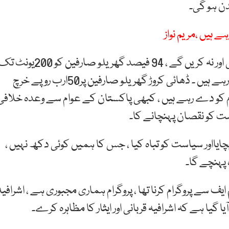
انہوں نے کہا کہ ہم نے قوم سے کبھی غلط بات نہیں کی اور نہ کریں گے ، 94 فیصد گھریلو صارفین کو 200یون
3ماہ کیلئے جولائی ، اگست اور ستمبر میں رعایت دے رہے ہیں ۔ ڈھائی کروڑ گھریلو صارفین پر50ارب روپے خرچ
ارب روپے نکال کر عوام کو دے رہے ہیں ، کبھی پاکستان کے عوام سے وعدہ خلافی
ایااور سیاست کو تباہ کیا ، جس کا ہمیں کوئی دکھ نہیں ،
یف سے پروگرام کرنا تھا ، پروگرام ہماری مجبوری ہے ، اشرافیہ
یا ہے کہ اشرافیہ قربانی اور ایثار کا مظاہرہ کرے۔