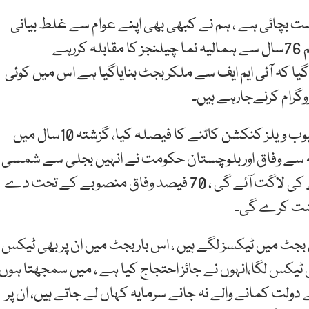
است بچائی ہے ، ہم نے کبھی بھی اپنے عوام سے غلط بیانی
نہیں کی ۔ اس وقت ملک میں بے پناہ مشکلات ہیں ۔ ہم 76سال سے ہمالیہ نما چیلنجز کا مقابلہ کررہے
ا کہ آئی ایم ایف سے ملکر بجٹ بنایاگیا ہے اس میں کوئی
وزیراعظم نے کہا کہ وفاق اوربلوچستان نے ملکر 28ہزار ٹیوب ویلز کنکشن کاٹنے کا فیصلہ کیا، گزشتہ 10سال میں
ے،جس کی وجہ سے وفاق اور بلوچستان حکومت نے انہیں بجلی سے شمسی
توانائی پر منتقل کرنے کا فیصلہ کیا جس پر 55 ارب روپے کی لاگت آئے گی ، 70 فیصد وفاق منصوبے کے تحت دے
ٹ میں ٹیکسز لگے ہیں ، اس بار بجٹ میں ان پر بھی ٹیکس
ھی ٹیکس لگا،انہوں نے جائز احتجاج کیا ہے ، میں سمجھتا ہوں
 دولت کمانے والے نہ جانے سرمایہ کہاں لے جاتے ہیں، ان پر