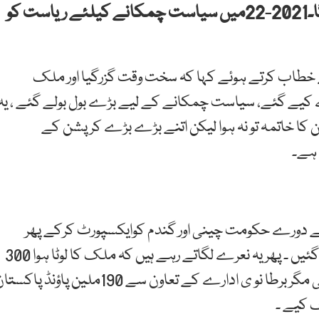
روپے سے 92فیصد صارفین کو ریلیف دیا جائے گا۔2021-22میں سیاست چمکانے کیلئے ریاست کو
 خطاب کرتے ہوئے کہا کہ سخت وقت گزرگیا اور ملک
یے گئے، سیاست چمکانے کے لیے بڑے بول بولے گئے ، یہ
 کرپشن کا خاتمہ تو نہ ہوا لیکن اتنے بڑے بڑے کرپشن کے
 ہے۔
 کے دورے حکومت چینی اور گندم کوایکسپورٹ کرکے پھر
امپورٹ کیاگیا ، ماضی میں حلقہ یاراں کی جیبیں بھری گئیں ۔ پھر یہ نعرے لگاتے رہے ہیں کہ ملک کا لوٹا ہوا 300
ارب روپے واپس لائیں گے ۔ لوٹی ہوئی دولت تو نہ واپس آئی مگر برطا نو ی ادارے کے تعاون سے 190ملین پاؤنڈ پا