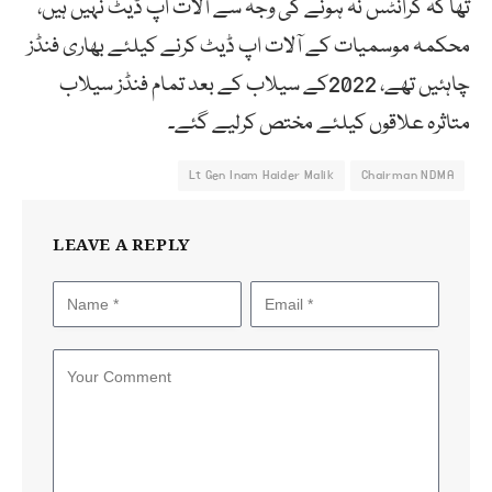
تھا کہ گرانٹس نہ ہونے کی وجہ سے آلات اپ ڈیٹ نہیں ہیں،
محکمہ موسمیات کے آلات اپ ڈیٹ کرنے کیلئے بھاری فنڈز
چاہئیں تھے، 2022کے سیلاب کے بعد تمام فنڈز سیلاب
متاثرہ علاقوں کیلئے مختص کرلیے گئے۔
Lt Gen Inam Haider Malik
Chairman NDMA
LEAVE A REPLY