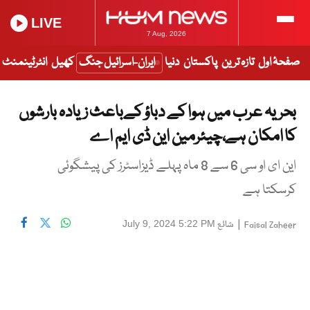
LIVE
7 Aug, 2026
صفحۂ اول
تازہ ترین
پاکستان
دنیا
ایران-اسرائیل جنگ
کھیل
انٹرٹینمنٹ
بحریہ عرب میں ہوا کے دباؤ کےباعث زیادہ بارشوں
کا امکان ہے،چیئرمین این ڈی ایم اے
این ای او سی 6 سے 8 ماہ پہلے ڈیزاسٹرز کی پیشگوئی
کرسکتا ہے
|
شائع
July 9, 2024 5:22 PM
Faisal Zaheer