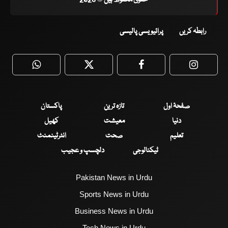
رابطہ کریں
پرائیویسی پالیسی
WhatsApp
Twitter
Facebook
Faceboo
صفحۂ اول
تازہ ترین
پاکستان
دنیا
معیشت
کھیل
تعلیم
صحت
انٹرٹینمنٹ
ٹیکنالوجی
دلچسپ و عجیب
Pakistan News in Urdu
Sports News in Urdu
Business News in Urdu
Tech News in Urdu