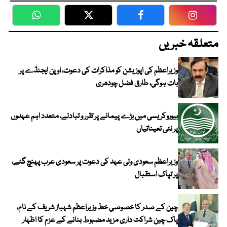
WhatsApp
Twitter
Facebook
Faceboo
متعلقہ خبریں
وزیراعظم کی اپوزیشن کو مذاکرات کی دعوت، اوپن ایجنڈے پر
بات ہوگی، طارق فضل چودھری
بیوروکریسی میں بڑے پیمانے پر تقرر و تبادلے، متعدد اہم عہدوں
پر نئی تعیناتیاں
وزیراعظم سعودی ولی عہد کی دعوت پر سعودی عرب پہنچ گئے،
پر تپاک استقبال
چین کے صدر کا خصوصی خط وزیراعظم شہباز شریف کے نام،
پاک چین شراکت داری مزید مضبوط بنانے کے عزم کا اظہار