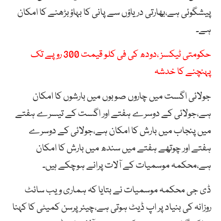
پیشگوئی ہے،بھارتی دریاؤں سے پانی کا بہاؤبڑھنے کا امکان
ہے۔
حکومتی ٹیکسز ،دودھ کی فی کلو قیمت 300 روپے تک
پہنچنے کا خدشہ
جولائی اگست میں چاروں صوبوں میں بارشوں کا امکان
ہے،جولائی کے دوسرے ہفتے اور اگست کے تیسرے ہفتے
میں پنجاب میں بارش کا امکان ہے،جولائی کے دوسرے
ہفتے اور چوتھے ہفتے میں سندھ میں بارش کا امکان
ہے،محکمہ موسمیات کے آلات پرانے ہوچکے ہیں۔
ڈی جی محکمہ موسمیات نے بتایا کہ ہماری ویب سائٹ
روزانہ کی بنیاد پر اپ ڈیٹ ہوتی ہے،چیئرپرسن کمیٹی کا کہنا