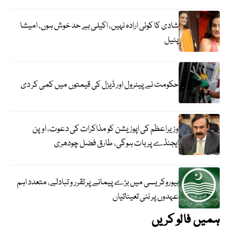
شادی کا کوئی ارادہ نہیں، اکیلی بے حد خوش ہوں، امیشا
پٹیل
حکومت نے پیٹرول اور ڈیزل کی قیمتوں میں کمی کر دی
وزیراعظم کی اپوزیشن کو مذاکرات کی دعوت، اوپن
ایجنڈے پر بات ہوگی، طارق فضل چودھری
بیوروکریسی میں بڑے پیمانے پر تقرر و تبادلے، متعدد اہم
عہدوں پر نئی تعیناتیاں
ہمیں فالو کریں