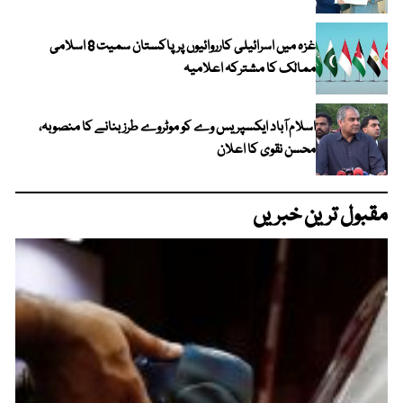
غزہ میں اسرائیلی کارروائیوں پر پاکستان سمیت 8 اسلامی
ممالک کا مشترکہ اعلامیہ
اسلام آباد ایکسپریس وے کو موٹروے طرز بنانے کا منصوبہ،
محسن نقوی کا اعلان
مقبول ترین خبریں