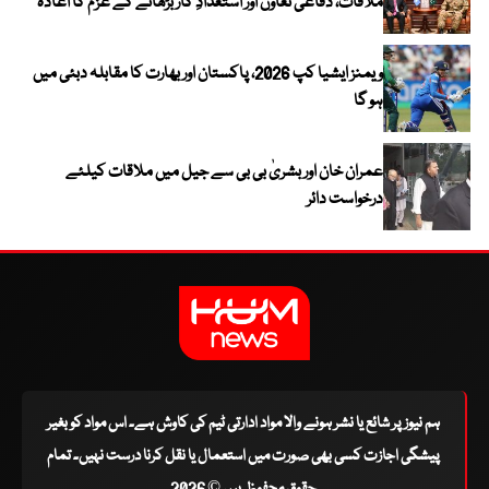
ملاقات، دفاعی تعاون اور استعدادِ کار بڑھانے کے عزم کا اعادہ
ویمنز ایشیا کپ 2026، پاکستان اور بھارت کا مقابلہ دبئی میں
ہو گا
عمران خان اور بشریٰ بی بی سے جیل میں ملاقات کیلئے
درخواست دائر
ہم نیوز پر شائع یا نشر ہونے والا مواد ادارتی ٹیم کی کاوش ہے۔ اس مواد کو بغیر
پیشگی اجازت کسی بھی صورت میں استعمال یا نقل کرنا درست نہیں۔ تمام
حقوق محفوظ ہیں © 2026