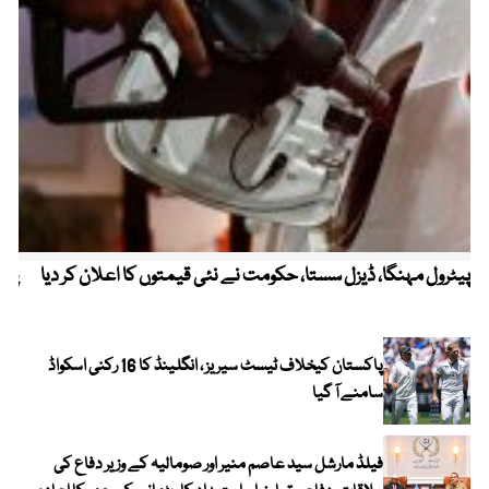
پیٹرول مہنگا، ڈیزل سستا، حکومت نے نئی قیمتوں کا اعلان کر دیا
پنج
پاکستان کیخلاف ٹیسٹ سیریز ، انگلینڈ کا 16 رکنی اسکواڈ
سامنے آ گیا
فیلڈ مارشل سید عاصم منیر اور صومالیہ کے وزیر دفاع کی