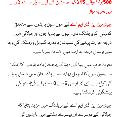
500یونٹ والے 45لاکھ صارفین کے لیے سولر سسٹم لا رہے
ہیں ،مریم نواز
چیئرمین این ڈی ایم اے
نے مون سون بارشوں سے متعلق
کمیٹی کو بریفنگ دی ،انہوں نے بتایا جون اور جولائی میں
درجہ حرارت پہلے کی نسبت زیادہ رہا،گلوبل وارمنگ کی وجہ
سے ہر سال درجہ حرارت میں اضافہ ہورہا ہے۔
بحریہ عرب میں ہوا کے دباؤ کےباعث زیادہ بارشوں کا امکان
ہے،مون سون کا اسپیل بھارت سے پاکستان میں داخل ہونے
کی توقع ہے ،این ای او سی 6 سے 8 ماہ پہلے ڈیزاسٹرز کی
پیشگوئی کرسکتا ہے۔
چیئرمین این ڈی ایم اے نے بریفنگ میں مزید بتایا کہ
جولائی کے دوسرے اور تیسرے ہفتے میں بارشوں کی