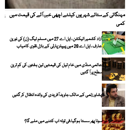
مہنگائی کے ستائے شہریوں کیلئے اچھی خبر، آٹے کی قیمت میں
پیٹ
کمی
آزاد کشمیر الیکشن ، ایل اے 27 میں مسلم لیگ (ن) کی نورین
عارف ، ایل اے 28 میں پیپلز پارٹی کے بازل نقوی کامیاب
عالمی منڈی میں خام تیل کی قیمتیں تین ہفتوں کی کم ترین
سطح پر آ گئیں
پشاور زلمی کے مالک جاوید آفریدی کی والدہ انتقال کر گئیں
سونا پھر سستا ہوگیا،فی تولہ اب کتنے میں ملے گا؟