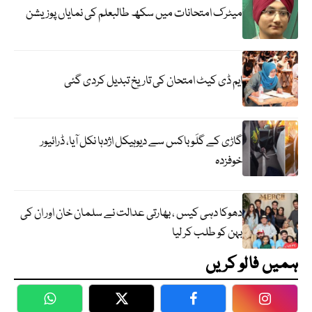
میٹرک امتحانات میں سکھ طالبعلم کی نمایاں پوزیشن
ایم ڈی کیٹ امتحان کی تاریخ تبدیل کردی گئی
گاڑی کے گلَو باکس سے دیوہیکل اژدہا نکل آیا، ڈرائیور
خوفزدہ
دھوکا دہی کیس ، بھارتی عدالت نے سلمان خان اور ان کی
بہن کو طلب کر لیا
ہمیں فالو کریں
WhatsApp
Twitter
Facebook
Faceboo