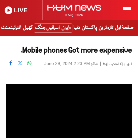
LIVE
6 Aug, 2026
صفحۂ اول
تازہ ترین
پاکستان
دنیا
ایران-اسرائیل جنگ
کھیل
انٹرٹینمنٹ
Mobile phones Got more expensive.
|
شائع
June 29, 2024 2:23 PM
Mehmood Ahmed