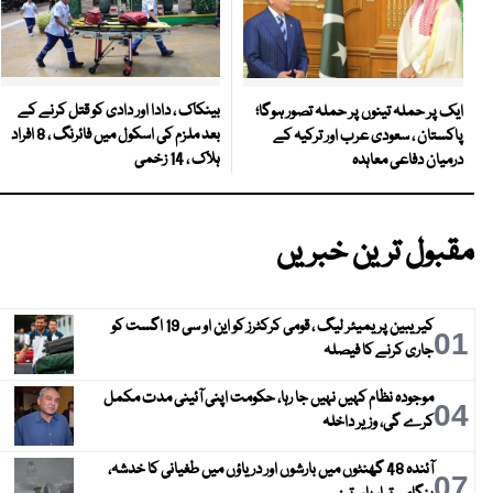
بینکاک ، دادا اور دادی کو قتل کرنے کے
ایک پر حملہ تینوں پر حملہ تصور ہوگا؛
بعد ملزم کی اسکول میں فائرنگ ، 8 افراد
پاکستان ، سعودی عرب اور ترکیہ کے
ہلاک ، 14 زخمی
درمیان دفاعی معاہدہ
مقبول ترین خبریں
کیریبین پریمیئر لیگ ، قومی کرکٹرز کو این او سی 19 اگست کو
01
جاری کرنے کا فیصلہ
موجودہ نظام کہیں نہیں جا رہا، حکومت اپنی آئینی مدت مکمل
04
کرے گی، وزیر داخلہ
آئندہ 48 گھنٹوں میں بارشوں اور دریاؤں میں طغیانی کا خدشہ،
07