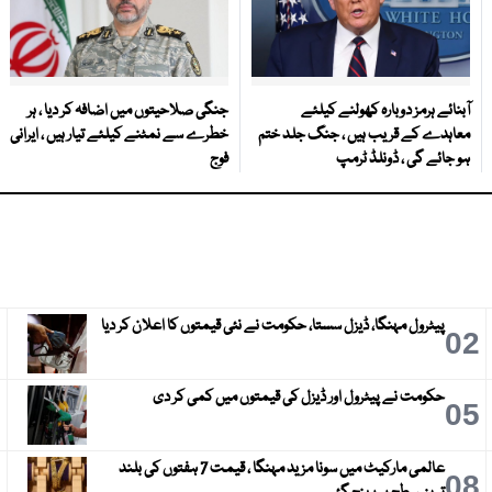
آبنائے ہرمز دوبارہ کھولنے کیلئے
جنگی صلاحیتوں میں اضافہ کر دیا ، ہر
معاہدے کے قریب ہیں ، جنگ جلد ختم
خطرے سے نمٹنے کیلئے تیار ہیں ، ایرانی
ہو جائے گی ، ڈونلڈ ٹرمپ
فوج
پیٹرول مہنگا، ڈیزل سستا، حکومت نے نئی قیمتوں کا اعلان کر دیا
3
02
حکومت نے پیٹرول اور ڈیزل کی قیمتوں میں کمی کر دی
6
05
عالمی مارکیٹ میں سونا مزید مہنگا ، قیمت 7 ہفتوں کی بلند
9
08