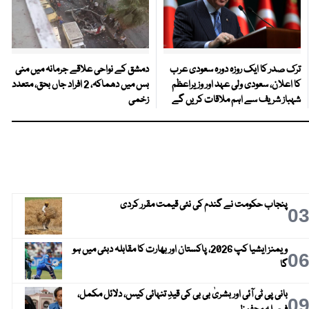
ترک صدر کا ایک روزہ دورہ سعودی عرب
دمشق کے نواحی علاقے جرمانہ میں منی
کا اعلان، سعودی ولی عہد اور وزیراعظم
بس میں دھماکہ، 2 افراد جاں بحق، متعدد
شہباز شریف سے اہم ملاقات کریں گے
زخمی
پنجاب حکومت نے گندم کی نئی قیمت مقرر کردی
0
ویمنز ایشیا کپ 2026، پاکستان اور بھارت کا مقابلہ دبئی میں ہو
0
گا
بانی پی ٹی آئی اور بشریٰ بی بی کی قیدِ تنہائی کیس، دلائل مکمل،
0