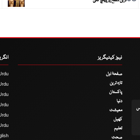
ترین سطح پر پہنچ گئی
نیوز کیٹیگریز
انگر
صفحۂ اول
Urdu
تازہ ترین
Urdu
پاکستان
Urdu
دنیا
Urdu
اس
معیشت
Urdu
کھیل
Urdu
تعلیم
lish
صحت