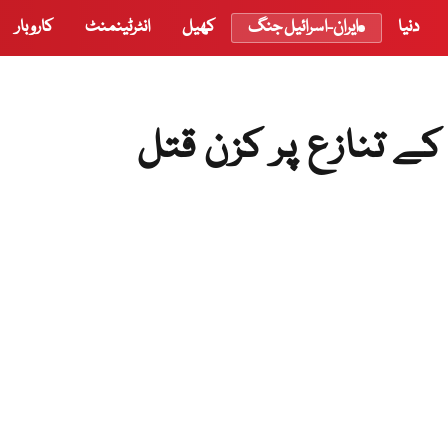
دنیا
ایران-اسرائیل جنگ
کھیل
انٹرٹینمنٹ
کاروبار
ے تنازع پر کزن قتل