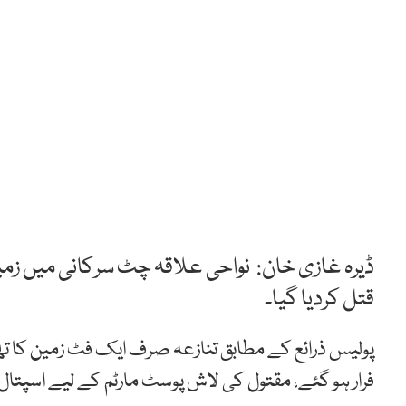
ڈیرہ غازی خان: نواحی علاقہ چٹ سرکانی میں زم
قتل کردیا گیا۔
پولیس ذرائع کے مطابق تنازعہ صرف ایک فٹ زمین کا تھا 
فرار ہو گئے، مقتول کی لاش پوسٹ مارٹم کے لیے اسپتا