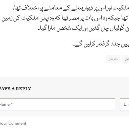
لکیت اور اس پر دیوار بنانے کے معاملے پر اختلاف تھا،
ا تھا جبکہ وہ اس بات پر مصر تھا کہ وہ اپنی ملکیت کی زمین
بین گولیاں چل گئیں اور ایک شخص مارا گیا۔
ہیں جلد گرفتار کرلیں گے۔
ول
ملزمان
EAVE A REPLY