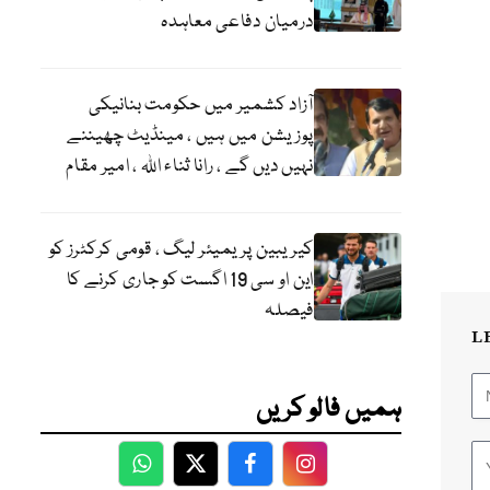
درمیان دفاعی معاہدہ
آزاد کشمیر میں حکومت بنانیکی
پوزیشن میں ہیں ، مینڈیٹ چھیننے
نہیں دیں گے ، رانا ثناء اللہ ، امیر مقام
کیریبین پریمیئر لیگ ، قومی کرکٹرز کو
این او سی 19 اگست کو جاری کرنے کا
فیصلہ
L
ہمیں فالو کریں
WhatsApp
Twitter
Facebook
Facebook