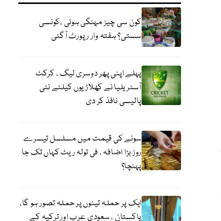
کون سی چیز مہنگی ہوئی ،کونسی
سستی؟ ہفتہ وار رپورٹ آگئی
پہلے اپنی پھر دوسری لیگ ، کرکٹ
آسٹریلیا نے کھلاڑیوں کیلئے نئی
پالیسی نافذ کر دی
سونے کی قیمت میں مسلسل تیسرے
روز بڑا اضافہ ، فی تولہ ریٹ کہاں تک جا
پہنچا؟
ایک پر حملہ تینوں پر حملہ تصور ہو گا،
پاکستان ، سعودی عرب اور ترکیہ کے