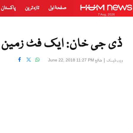
صفحۂ اول
تازہ ترین
پاکستان
7 Aug, 2026
ڈی جی خان: ایک فٹ زمین ک
|
شائع
June 22, 2018 11:27 PM
ویب ڈیسک