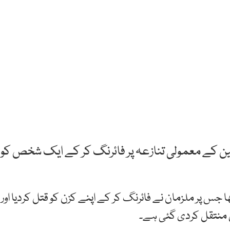
ین کے معمولی تنازعہ پر فائرنگ کر کے ایک شخص کو
جس پر ملزمان نے فائرنگ کر کے اپنے کزن کو قتل کردیا اور
ل منتقل کردی گئی ہے۔