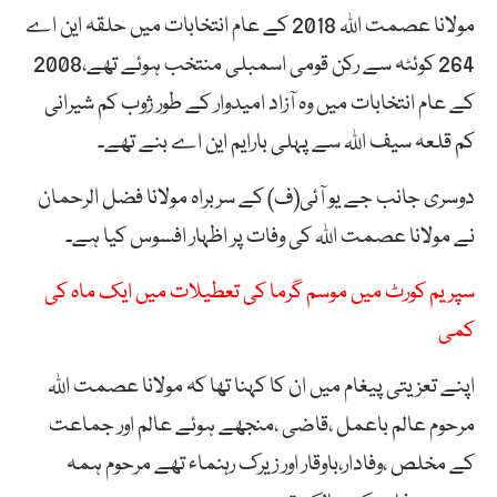
مولانا عصمت اللہ 2018 کے عام انتخابات میں حلقہ این اے
264 کوئٹہ سے رکن قومی اسمبلی منتخب ہوئے تھے،2008
کے عام انتخابات میں وہ آزاد امیدوار کے طور ژوب کم شیرانی
کم قلعہ سیف اللہ سے پہلی بارایم این اے بنے تھے۔
دوسری جانب جے یو آئی(ف) کے سربراہ مولانا فضل الرحمان
نے مولانا عصمت اللہ کی وفات پر اظہار افسوس کیا ہے۔
سپریم کورٹ میں موسم گرما کی تعطیلات میں ایک ماہ کی
کمی
اپنے تعزیتی پیغام میں ان کا کہنا تھا کہ مولانا عصمت اللہ
مرحوم عالم باعمل ،قاضی ،منجھے ہوئے عالم اور جماعت
کے مخلص ،وفادار،باوقار اور زیرک رہنماء تھے مرحوم ہمہ