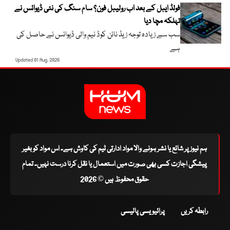
فولڈ ایبل کے بعد اب رولیبل فون؟ سام سنگ کی نئی ڈیوائس نے
تہلکہ مچا دیا
سب سے زیادہ توجہ زیڈ نائن کوڈ نیم والی ڈیوائس نے حاصل کی
ہے
Updated 01 Aug, 2026
ہم نیوز پر شائع یا نشر ہونے والا مواد ادارتی ٹیم کی کاوش ہے۔ اس مواد کو بغیر
پیشگی اجازت کسی بھی صورت میں استعمال یا نقل کرنا درست نہیں۔ تمام
حقوق محفوظ ہیں © 2026
رابطہ کریں
پرائیویسی پالیسی