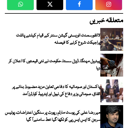
WhatsApp
Twitter
Facebook
Faceboo
متعلقہ خبریں
لاانفورسمنٹ انویسٹی گیشن سنٹر کے قیام کیلئے پائلٹ
پراجیکٹ شروع کرنے کا فیصلہ
پیٹرول مہنگا، ڈیزل سستا، حکومت نے نئی قیمتوں کا اعلان کر
دیا
پاکستان اور صومالیہ کا دفاعی تعاون مزید مضبوط بنانے پر
اتفاق، صومالی وزیر دفاع کی نیول اور ایئرہیڈ کوارٹرز آمد
میر رضا علی کی پوسٹ مارٹم رپورٹ پر سنگین اعتراضات، پولیس
سرجن کا ایس ایس پی کو لکھا گیا خط سامنے آ گیا