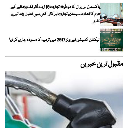
پاکستان اور ایران کا دوطرفہ تجارت 10 ارب ڈالر تک بڑھانے کے
عزم کا اعادہ، سرحدی تجارت اور کان کنی میں تعاون بڑھانے پر
اتفاق
الیکشن کمیشن نے رولز 2017 میں ترمیم کا مسودہ جاری کر دیا
مقبول ترین خبریں