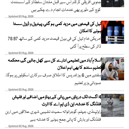
جنوبی افریقی کرکٹر اس سے قبل ملتان سلطانز کے اسسٹنٹ
کوچ کے طور پر بھی خدمات انجام دے چکے ہیں
Updated 03 Aug, 2026
تیل کی قیمتوں میں مزید کمی ہو گئی، پیٹرول و ڈیزل سستا
ہونے کا امکان
امریکی خام تیل کی فی بیرل قیمت مزید کمی کے ساتھ 78.97
ڈالر کی سطح پر آ گئی
Updated 03 Aug, 2026
اسلام آباد میں تعلیمی ادارے کل سے کھل جائیں گے، محکمہ
تعلیم سندھ کا بھی اہم اعلان
ہفتے میں 6 روز تدریس کا اطلاق صرف سرکاری اسکولوں پر ہوگا،
صوبائی وزیر تعلیم
Updated 02 Aug, 2026
4 اگست تک دریاؤں میں پانی کے بہاؤ میں اضافے اور فلیش
فلڈنگ کا خدشہ، این ڈی ایم اے کا الرٹ
راولپنڈی، جہلم، گوجرانوالہ سمیت نشیبی شہری علاقوں میں اربن
فلڈنگ اور بارش کا پانی جمع ہونے کا خدشہ ہے
Updated 02 Aug, 2026