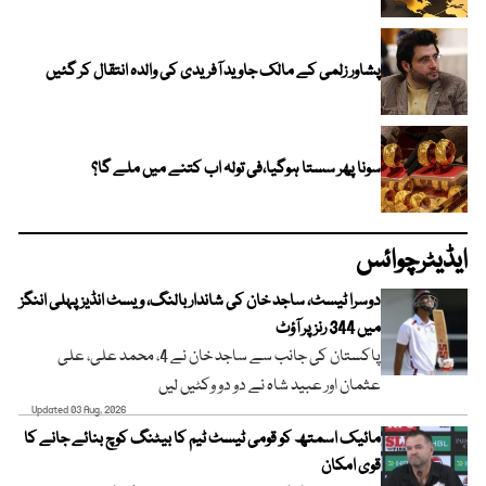
پشاور زلمی کے مالک جاوید آفریدی کی والدہ انتقال کر گئیں
سونا پھر سستا ہوگیا،فی تولہ اب کتنے میں ملے گا؟
ایڈیٹرچوائس
دوسرا ٹیسٹ، ساجد خان کی شاندار بالنگ، ویسٹ انڈیز پہلی اننگز
میں 344 رنز پر آؤٹ
پاکستان کی جانب سے ساجد خان نے 4، محمد علی، علی
عثمان اور عبید شاہ نے دو دو وکٹیں لیں
Updated 03 Aug, 2026
مائیک اسمتھ کو قومی ٹیسٹ ٹیم کا بیٹنگ کوچ بنائے جانے کا
قوی امکان