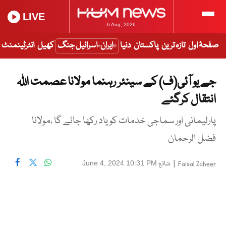
LIVE
6 Aug, 2026
صفحۂ اول
تازہ ترین
پاکستان
دنیا
ایران-اسرائیل جنگ
کھیل
انٹرٹینمنٹ
جے یو آئی(ف) کے سینئر رہنما مولانا عصمت اللہ
انتقال کرگئے
پارلیمانی اور سماجی خدمات کو یاد رکھا جائے گا ،مولانا
فضل الرحمان
|
شائع
June 4, 2024 10:31 PM
Faisal Zaheer