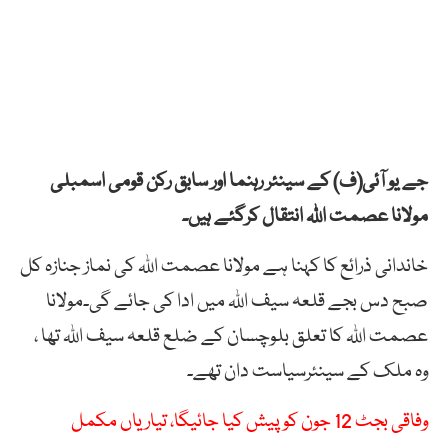
جے یو آئی(ف) کے سینئر رہنما اور سابق رکن قومی اسمبلی
مولانا عصمت اللہ انتقال کرگئے ہیں۔
خاندانی ذرائع کا کہنا ہے مولانا عصمت اللہ کی نماز جنازہ کل
صبح دس بجے قلعہ سیف اللہ میں ادا کی جائے گی۔مولانا
عصمت اللہ کا تعلق بلوچسان کے ضلع قلعہ سیف اللہ تھا ،
وہ ملک کے سینئرسیاست دان تھے۔
وفاقی بجٹ 12 جون کو پیش کیا جائیگا، تیاریاں مکمل