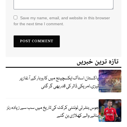
Save my name, email, and website in this browser
for the next time I comment.
تازہ ترین خبریں
پاکستان اسٹاک ایکسچینج میں کاروبار کے آغاز پر
تیزی،امریکی ڈالر کی قدر بھی گر گئی
جوس بٹلر ٹی ٹوئنٹی کرکٹ کی تاریخ میں سب سے زیادہ رنز
بنانے والے کھلاڑی بن گئے