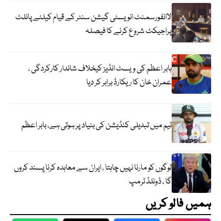
لاانفورسمنٹ انویسٹی گیشن سنٹر کے قیام کیلئے پائلٹ
پراجیکٹ شروع کرنے کا فیصلہ
بابر اعظم کی ویسٹ انڈیز کیخلاف شاندار کارکردگی ،
عمران خان کا ریکارڈ برابر کر دیا
ٹیم میں تبدیلی کنڈیشن کی بنیاد پر ہوتی ہے، بابر اعظم
لوگوں کو مارنا نہیں چاہتا ، ایران سے معاہدہ کرنا پسند کروں
گا ، ڈونلڈ ٹرمپ
ہمیں فالو کریں