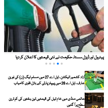
پیٹرول اور ڈیزل سستا، حکومت نے نئی قیمتوں کا اعلان کر دیا
آزاد کشمیر الیکشن ، ایل اے 27 میں مسلم لیگ (ن) کی نورین
عارف ، ایل اے 28 میں پیپلز پارٹی کے بازل نقوی کامیاب
عالمی منڈی میں خام تیل کی قیمتیں تین ہفتوں کی کم ترین
سطح پر آ گئیں