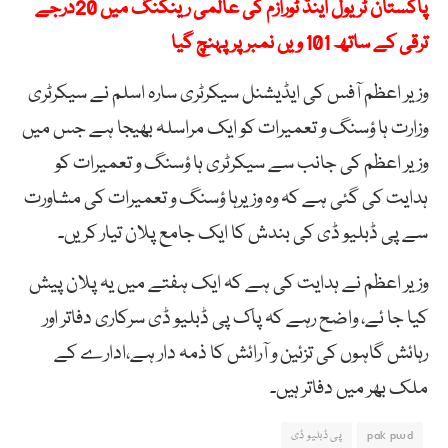
پاکستان ٹریول اینڈ ٹورازم کی عالمی رینکنگ میں 20درجے
ترقی کے ساتھ 101 ویں نمبر پر پہنچ گیا
وزیر اعظم آفس کی ایڈیشنل سیکرٹری سارہ اسلم نے سیکرٹری
وزارت ہا ؤسنگ و تعمیرات کو ایک مراسلہ بھیجا ہے جس میں
وزیر اعظم کی جانب سے سیکرٹری ہا ؤسنگ و تعمیرات کو
ہدایت کی گئی ہے کہ وہ وزیرہا ؤسنگ و تعمیرات کی مشاورت
سے پی ڈبلیو ڈی کی بندش کا ایک جامع پلان تیار کریں۔
وزیر اعظم نے ہدایت کی ہے کہ ایک ہفتے میں یہ پلان پیش
کیا جا ئے، واضح رہے کہ پاک پی ڈبلیو ڈی سرکاری دفاتر اور
رہائش گاہوں کی تزئین و آرائش کا ذمہ دار ہے،ادارے کے
ملک بھر میں دفاتر ہیں۔
pak pwd
پی ڈبلیو ڈی