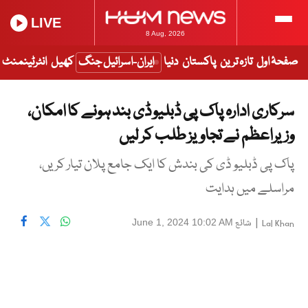
LIVE
8 Aug, 2026
صفحۂ اول
تازہ ترین
پاکستان
دنیا
ایران-اسرائیل جنگ
کھیل
انٹرٹینمنٹ
سرکاری ادارہ پاک پی ڈبلیو ڈی بند ہونے کا امکان،
وزیراعظم نے تجاویز طلب کر لیں
پاک پی ڈبلیو ڈی کی بندش کا ایک جامع پلان تیار کریں،
مراسلے میں ہدایت
|
شائع
June 1, 2024 10:02 AM
Lal Khan