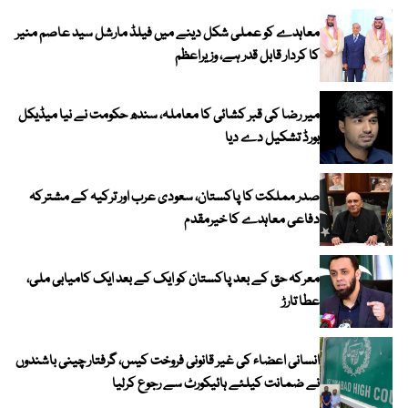
معاہدے کو عملی شکل دینے میں فیلڈ مارشل سید عاصم منیر
کا کردار قابل قدر ہے، وزیراعظم
میر رضا کی قبر کشائی کا معاملہ، سندھ حکومت نے نیا میڈیکل
بورڈ تشکیل دے دیا
صدر مملکت کا پاکستان، سعودی عرب اور ترکیہ کے مشترکہ
دفاعی معاہدے کا خیرمقدم
معرکہ حق کے بعد پاکستان کو ایک کے بعد ایک کامیابی ملی،
عطا تارڑ
انسانی اعضاء کی غیر قانونی فروخت کیس، گرفتار چینی باشندوں
نے ضمانت کیلئے ہائیکورٹ سے رجوع کرلیا