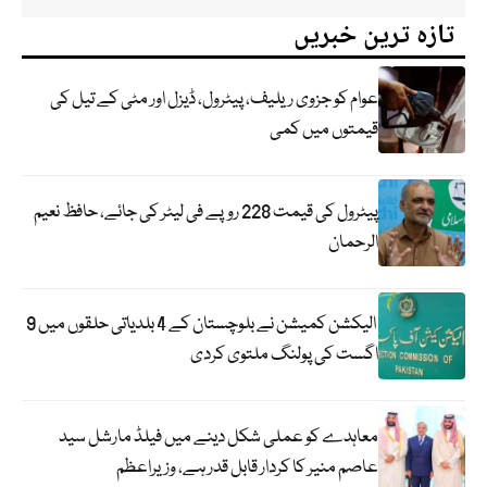
تازہ ترین خبریں
عوام کو جزوی ریلیف، پیٹرول، ڈیزل اور مٹی کے تیل کی
قیمتوں میں کمی
پیٹرول کی قیمت 228 روپے فی لیٹر کی جائے، حافظ نعیم
الرحمان
الیکشن کمیشن نے بلوچستان کے 4 بلدیاتی حلقوں میں 9
اگست کی پولنگ ملتوی کردی
معاہدے کو عملی شکل دینے میں فیلڈ مارشل سید
عاصم منیر کا کردار قابل قدر ہے، وزیراعظم