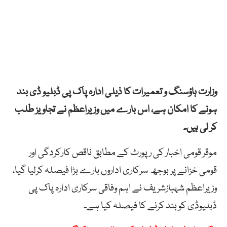
وزارت ہاؤسنگ و تعمیرات کا ذیلی ادارہ پاک پی ڈبلیو ڈی بند
ہونے کا امکان ہے، اس بارے میں وزیراعظم نے تجاویز طلب
کر لی ہیں۔
موقر قومی اخبار کی رپورٹ کے مطابق ناقص کارکردگی اور
قومی خزانے پر بوجھ سرکاری اداروں بارے بڑا فیصلہ کرلیا گیا،
وزیراعظم شہبازشریف نے اہم وفاقی سرکاری ادارہ پاک پی
ڈبلیوڈی کو بند کرنے کا فیصلہ کیا ہے۔