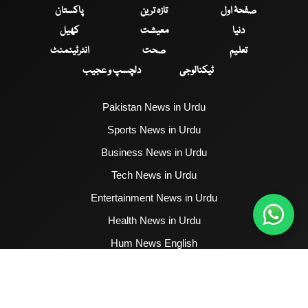
صفحۂ اول
تازہ ترین
پاکستان
دنیا
معیشت
کھیل
تعلیم
صحت
انٹرٹینمنٹ
ٹیکنالوجی
دلچسپ و عجیب
Pakistan News in Urdu
Sports News in Urdu
Business News in Urdu
Tech News in Urdu
Entertainment News in Urdu
Health News in Urdu
Hum News English