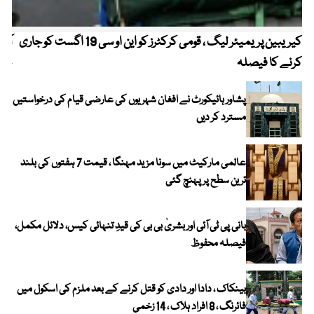
کیریبین پریمیئر لیگ ، قومی کرکٹرز کو این او سی 19 اگست کو جاری
آز
کرنے کا فیصلہ
چھی
پشاور ہائیکورٹ نے افغان شہریوں کی عارضی قیام کی درخواستیں
مسترد کر دیں
عالمی مارکیٹ میں سونا مزید مہنگا ، قیمت 7 ہفتوں کی بلند
ترین سطح پر پہنچ گئی
بانی پی ٹی آئی اور بشریٰ بی بی کی قیدِ تنہائی کیس، دلائل مکمل،
فیصلہ محفوظ
بینکاک ، دادا اور دادی کو قتل کرنے کے بعد ملزم کی اسکول میں
فائرنگ ، 8 افراد ہلاک ، 14 زخمی