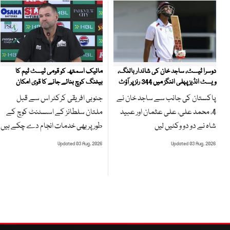
مائیک اسمتھ کو قومی ٹیسٹ ٹیم کا
دوسرا ٹیسٹ، ساجد خان کی شاندار بالنگ،
بیٹنگ کوچ بنائے جانے کا قوی امکان
ویسٹ انڈیز پہلی اننگز میں 344 رنز پر آؤٹ
جنوبی افریقی کرکٹر اس سے قبل
پاکستان کی جانب سے ساجد خان نے
ملتان سلطانز کے اسسٹنٹ کوچ کے
4، محمد علی، علی عثمان اور عبید
طور پر بھی خدمات انجام دے چکے ہیں
شاہ نے دو دو وکٹیں لیں
Updated 03 Aug, 2026
Updated 03 Aug, 2026