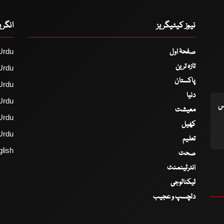
نیوز کیٹیگریز
انگر
صفحۂ اول
Urdu
تازہ ترین
Urdu
پاکستان
Urdu
دنیا
Urdu
اس
معیشت
Urdu
کھیل
Urdu
تعلیم
lish
صحت
انٹرٹینمنٹ
ٹیکنالوجی
دلچسپ و عجیب