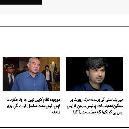
میر رضا علی کی پوسٹ مارٹم رپورٹ پر
موجودہ نظام کہیں نہیں جا رہا، حکومت
سنگین اعتراضات، پولیس سرجن کا ایس
اپنی آئینی مدت مکمل کرے گی، وزیر
ایس پی کو لکھا گیا خط سامنے آ گیا
داخلہ