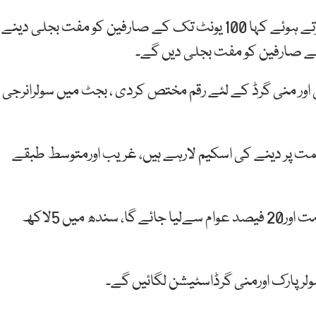
وزیرتوانائی سندھ ناصرحسین شاہ نے میڈیا سے گفتگو کرتے ہوئے کہا 100 یونٹ تک کے صارفین کو مفت بجلی دینے
ن سے صارفین کو مفت بجلی دیں گے۔
 اور منی گرڈ کے لئے رقم مختص کردی ، بجٹ میں سولرانرجی
ی قیمت پر دینے کی اسکیم لارہے ہیں، غریب اورمتوسط طبقے
ان کا کہنا تھا کہ سولرپینلز کی قیمت کا80 فیصد حکومت اور20 فیصد عوام سےلیا جائے گا، سندھ میں 5لاکھ
لرپارک اورمنی گرڈاسٹیشن لگائیں گے۔