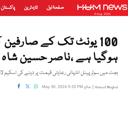
صفحۂ اول
تازہ ترین
پاکستان
6 Aug, 2026
100 یونٹ تک کے صارفین 
ہوگیا ہے ،ناصر حسین شاہ
بجٹ میں سولر پینل انتہائی رعایتی قیمت پر دینے کی اسکیم لار
|
شائع
May 30, 2024 9:20 PM
Hasnat Mughal