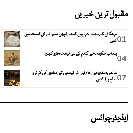
مقبول ترین خبریں
مہنگائی کے ستائے شہریوں کیلئے اچھی خبر، آٹے کی قیمت میں
01
کمی
پنجاب حکومت نے گندم کی نئی قیمت مقرر کردی
04
عالمی منڈی میں خام تیل کی قیمتیں تین ہفتوں کی کم ترین
07
سطح پر آ گئیں
ایڈیٹرچوائس