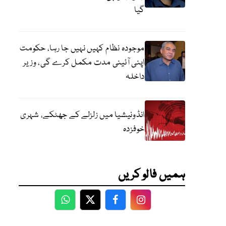
گیا
موجودہ نظام کہیں نہیں جا رہا، حکومت
اپنی آئینی مدت مکمل کرے گی، وزیر
داخلہ
انڈونیشیا میں زلزلے کے جھٹکے، شہری
خوفزدہ
ہمیں فالو کریں
WhatsApp
Twitter
Facebook
Facebook