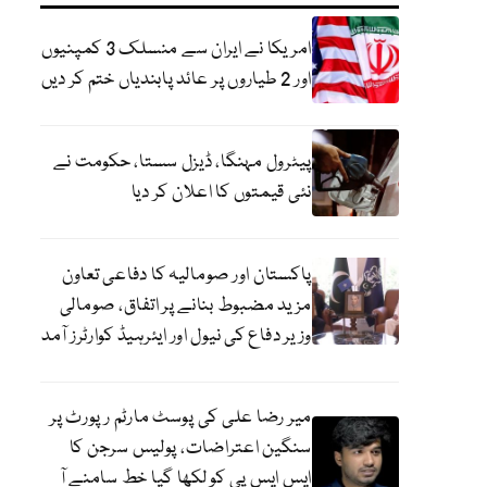
امریکا نے ایران سے منسلک 3 کمپنیوں
اور 2 طیاروں پر عائد پابندیاں ختم کر دیں
پیٹرول مہنگا، ڈیزل سستا، حکومت نے
نئی قیمتوں کا اعلان کر دیا
پاکستان اور صومالیہ کا دفاعی تعاون
مزید مضبوط بنانے پر اتفاق، صومالی
وزیر دفاع کی نیول اور ایئرہیڈ کوارٹرز آمد
میر رضا علی کی پوسٹ مارٹم رپورٹ پر
سنگین اعتراضات، پولیس سرجن کا
ایس ایس پی کو لکھا گیا خط سامنے آ