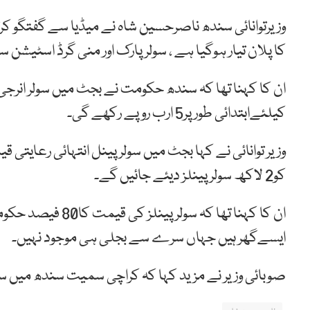
کا پلان تیار ہوگیا ہے ، سولر پارک اور منی گرڈ اسٹیش
ان کا کہنا تھا کہ سندھ حکومت نے بجٹ میں سولر انرجی
کیلئےابتدائی طور پر5 ارب روپے رکھے گی۔
وزیر توانائی نے کہا بجٹ میں سولر پینل انتہائی رعایت
کو2 لاکھ سولر پینلز دیئے جائیں گے۔
ایسےگھر ہیں جہاں سرے سے بجلی ہی موجود نہیں۔
صوبائی وزیر نے مزید کہا کہ کراچی سمیت سندھ میں سو