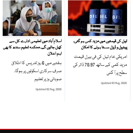
تیل کی قیمتوں میں مزید کمی ہو گئی،
اسلام آباد میں تعلیمی ادارے کل سے
پیٹرول و ڈیزل سستا ہونے کا امکان
کھل جائیں گے، محکمہ تعلیم سندھ کا بھی
اہم اعلان
امریکی خام تیل کی فی بیرل قیمت
ہفتے میں 6 روز تدریس کا اطلاق
مزید کمی کے ساتھ 78.97 ڈالر کی
صرف سرکاری اسکولوں پر ہوگا،
سطح پر آ گئی
صوبائی وزیر تعلیم
Updated 03 Aug, 2026
Updated 02 Aug, 2026