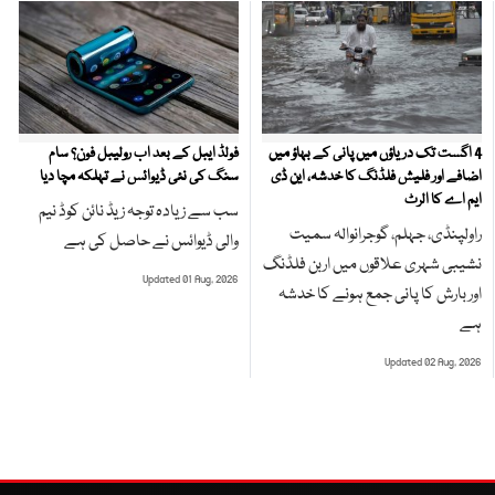
4 اگست تک دریاؤں میں پانی کے بہاؤ میں
فولڈ ایبل کے بعد اب رولیبل فون؟ سام
اضافے اور فلیش فلڈنگ کا خدشہ، این ڈی
سنگ کی نئی ڈیوائس نے تہلکہ مچا دیا
ایم اے کا الرٹ
سب سے زیادہ توجہ زیڈ نائن کوڈ نیم
راولپنڈی، جہلم، گوجرانوالہ سمیت
والی ڈیوائس نے حاصل کی ہے
نشیبی شہری علاقوں میں اربن فلڈنگ
Updated 01 Aug, 2026
اور بارش کا پانی جمع ہونے کا خدشہ
ہے
Updated 02 Aug, 2026