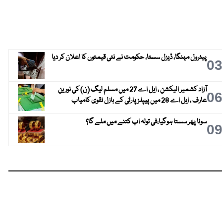
پیٹرول مہنگا، ڈیزل سستا، حکومت نے نئی قیمتوں کا اعلان کر دیا
0
آزاد کشمیر الیکشن ، ایل اے 27 میں مسلم لیگ (ن) کی نورین
0
عارف ، ایل اے 28 میں پیپلز پارٹی کے بازل نقوی کامیاب
سونا پھر سستا ہوگیا،فی تولہ اب کتنے میں ملے گا؟
0