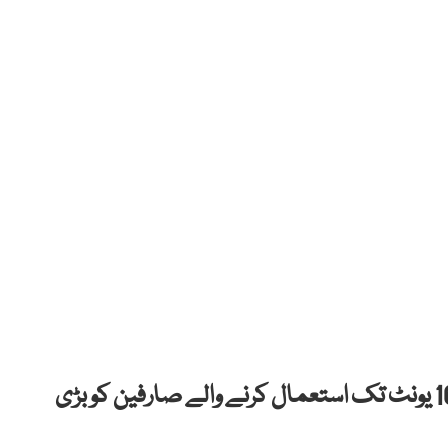
وزیر توانائی سندھ ناصر حسین شاہ نے بجلی کے 100 یونٹ تک استعمال کرنے والے صارفین کو بڑی