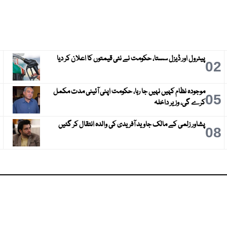
پیٹرول اور ڈیزل سستا، حکومت نے نئی قیمتوں کا اعلان کر دیا
3
02
موجودہ نظام کہیں نہیں جا رہا، حکومت اپنی آئینی مدت مکمل
6
05
کرے گی، وزیر داخلہ
پشاور زلمی کے مالک جاوید آفریدی کی والدہ انتقال کر گئیں
9
08