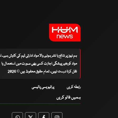
ہم نیوز پر شائع یا نشر ہونے والا مواد ادارتی ٹیم کی کاوش ہے۔ 
مواد کو بغیر پیشگی اجازت کسی بھی صورت میں استعمال یا
نقل کرنا درست نہیں۔ تمام حقوق محفوظ ہیں © 2026
رابطہ کریں
پرائیویسی پالیسی
ہمیں فالو کریں