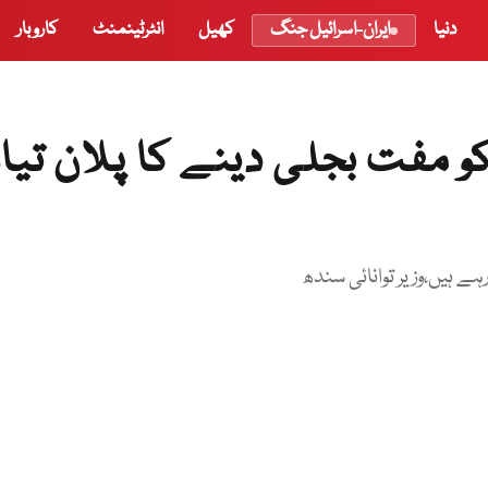
دنیا
ایران-اسرائیل جنگ
کھیل
انٹرٹینمنٹ
کاروبار
کو مفت بجلی دینے کا پلان تیار
ہے ہیں،وزیر توانائی سندھ