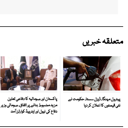
متعلقہ خبریں
پاکستان اور صومالیہ کا دفاعی تعاون
پیٹرول مہنگا، ڈیزل سستا، حکومت نے
مزید مضبوط بنانے پر اتفاق، صومالی وزیر
نئی قیمتوں کا اعلان کر دیا
دفاع کی نیول اور ایئرہیڈ کوارٹرز آمد