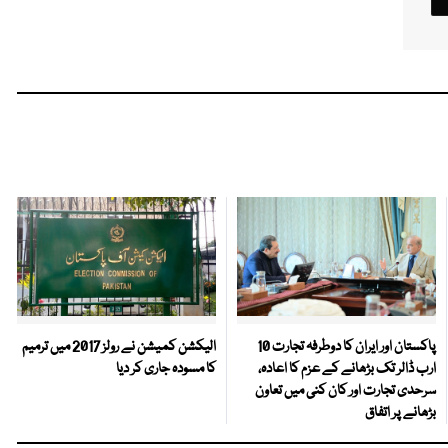
پاکستان اور ایران کا دوطرفہ تجارت 10
الیکشن کمیشن نے رولز 2017 میں ترمیم
ارب ڈالر تک بڑھانے کے عزم کا اعادہ،
کا مسودہ جاری کر دیا
سرحدی تجارت اور کان کنی میں تعاون
بڑھانے پر اتفاق