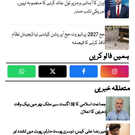
ایران کا آبنائے ہرمز پر ٹول عائد کرنے کا منصوبہ نہیں،
امریکی نائب صدر
حج 2027: پرائیویٹ حج آپریشن کیلئے نیا ڈیجیٹل نظام
نافذ کرنے کا فیصلہ
ہمیں فالو کریں
WhatsApp
Twitter
Facebook
Faceboo
متعلقہ خبریں
جماعت اسلامی کا 16 اگست سے ملک بھر میں بیک وقت
دھرنوں کا اعلان
میر رضا علی کیس: دوسری پوسٹ مارٹم رپورٹ میں تشدد اور