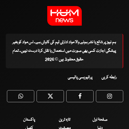
ہم نیوز پر شائع یا نشر ہونے والا مواد ادارتی ٹیم کی کاوش ہے۔ اس مواد کو بغیر
پیشگی اجازت کسی بھی صورت میں استعمال یا نقل کرنا درست نہیں۔ تمام
حقوق محفوظ ہیں © 2026
رابطہ کریں
پرائیویسی پالیسی
WhatsApp
Twitter
Facebook
Faceboo
صفحۂ اول
تازہ ترین
پاکستان
دنیا
معیشت
کھیل