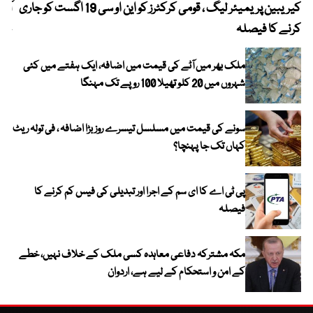
کیریبین پریمیئر لیگ ، قومی کرکٹرز کو این او سی 19 اگست کو جاری
آز
کرنے کا فیصلہ
چھی
ملک بھر میں آٹے کی قیمت میں اضافہ، ایک ہفتے میں کئی
شہروں میں 20 کلو تھیلا 100 روپے تک مہنگا
سونے کی قیمت میں مسلسل تیسرے روز بڑا اضافہ ، فی تولہ ریٹ
کہاں تک جا پہنچا؟
پی ٹی اے کا ای سم کے اجرا اور تبدیلی کی فیس کم کرنے کا
فیصلہ
مکہ مشترکہ دفاعی معاہدہ کسی ملک کے خلاف نہیں، خطے
کے امن و استحکام کے لیے ہے، اردوان