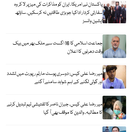
پاکستان نے امریکا، ایران کو مذاکرات کی میز پر لا کر وہ
سفارتی کردار اداکیا جو بڑی طاقتیں نہ کرسکیں، ساؤتھ
ایشین وائسز
جماعت اسلامی کا 16 اگست سے ملک بھر میں بیک
وقت دھرنوں کا اعلان
میر رضا علی کیس: دوسری پوسٹ مارٹم رپورٹ میں تشدد
اور گولی لگنے کے اہم شواہد سامنے آگئے
میر رضا علی کیس، جبران ناصر کا تفتیشی ٹیم تبدیل کرنے
کا مطالبہ، والدین کا موقف بھی آ گیا