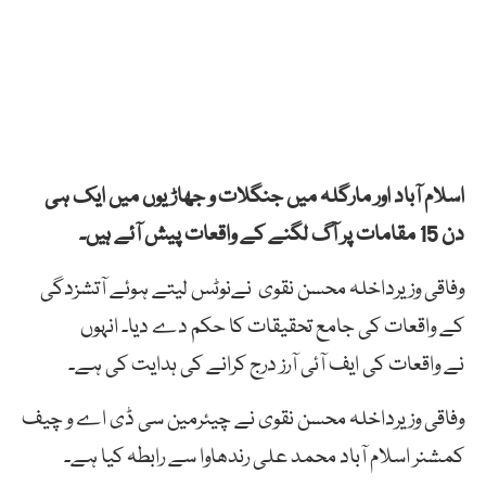
اسلام آباد اور مارگلہ میں جنگلات و جھاڑیوں میں ایک ہی
دن 15 مقامات پر آگ لگنے کے واقعات پیش آئے ہیں۔
وفاقی وزیرداخلہ محسن نقوی نےنوٹس لیتے ہوئے آتشزدگی
کے واقعات کی جامع تحقیقات کا حکم دے دیا۔ انہوں
نے واقعات کی ایف آئی آرز درج کرانے کی ہدایت کی ہے۔
وفاقی وزیرداخلہ محسن نقوی نے چیئرمین سی ڈی اے و چیف
کمشنر اسلام آباد محمد علی رندھاوا سے رابطہ کیا ہے۔