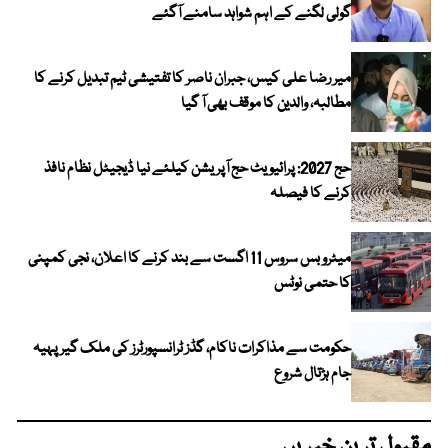
گولی لگنے کے اہم شواہد سامنے آگئے
میر رضا علی کیس، جبران ناصر کا تفتیشی ٹیم تبدیل کرنے کا
مطالبہ، والدین کا موقف بھی آ گیا
حج 2027: پرائیویٹ حج آپریشن کیلئے نیا ڈیجیٹل نظام نافذ
کرنے کا فیصلہ
میٹرو بس سروس 11 اگست سے بند کرنے کا اعلان، نجی کمپنی
کا حتمی نوٹس
حکومت سے مذاکرات ناکام، گڈز ٹرانسپورٹرز کی ملک گیر پہیہ
جام ہڑتال شروع
مقبول ترین خبریں