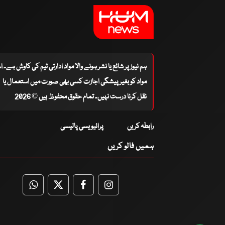
ہم نیوز پر شائع یا نشر ہونے والا مواد ادارتی ٹیم کی کاوش ہے۔ 
مواد کو بغیر پیشگی اجازت کسی بھی صورت میں استعمال یا
نقل کرنا درست نہیں۔ تمام حقوق محفوظ ہیں © 2026
رابطہ کریں
پرائیویسی پالیسی
ہمیں فالو کریں
WhatsApp
Twitter
Facebook
Facebook