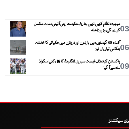
موجودہ نظام کہیں نہیں جا رہا، حکومت اپنی آئینی مدت مکمل
0
کرے گی، وزیر داخلہ
آئندہ 48 گھنٹوں میں بارشوں اور دریاؤں میں طغیانی کا خدشہ،
0
ہنگامی تیاریاں تیز
پاکستان کیخلاف ٹیسٹ سیریز ، انگلینڈ کا 16 رکنی اسکواڈ
0
سامنے آ گیا
یزی سیکشنز