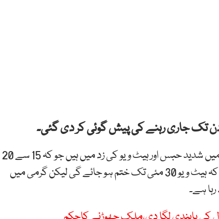
محکمہ موسمیات کے مطابق ملک کے بیشتر علاقوں میں شدید حبس اور ہیٹ ویو کی زد میں ہیں جو کہ 15 سے 20
دن تک جاری رہے گی۔ اس سے قبل ماہرین کا خیال تھا کہ ہیٹ ویو 30 مئی تک ختم ہو جائے گی لیکن گرمی میں
رہا ہے۔