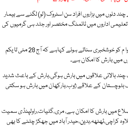
دنوں میں ہزاروں افراد سن اسٹروک (لو) لگنے سے بیمار
 تعلیمی اداروں میں ٹائمنگ مختصر اور جلد ہی گرمیوں کی
دوسری جانب محکمہ موسمیات نے گرمی کے ستائے عوا م کو خوشخبری سناتے ہوئے کہاہے کہ آج 28 مئی تا یکم
 میں بارش کا امکان ہے۔
مئی سے یکم جون تک چند بالائی علاقوں میں بارش ہوگی،بارش کے باعث شدید
یں کمی کا امکان ہے،27 سے29 مئی تک بلوچستان کے علاقے ژوب،بارکھان میں بارش ہو سکتی
دیگراضلاع میں بارش کا امکان ہے، مری،گلیات،راولپنڈی سمیت
 کراچی،ٹھٹھہ،بدین،حیدر آباد میں جھکڑ چلنے کا بھی