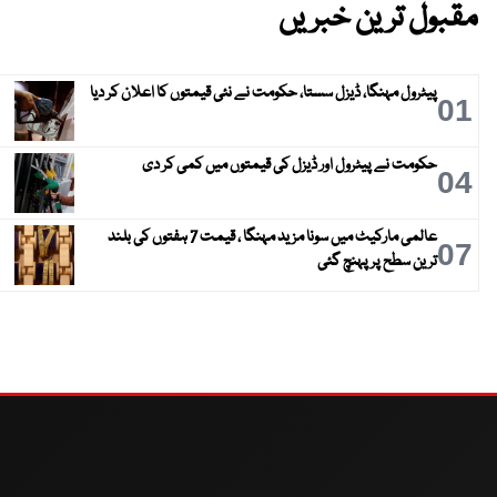
مقبول ترین خبریں
پیٹرول مہنگا، ڈیزل سستا، حکومت نے نئی قیمتوں کا اعلان کر دیا
01
حکومت نے پیٹرول اور ڈیزل کی قیمتوں میں کمی کر دی
04
عالمی مارکیٹ میں سونا مزید مہنگا ، قیمت 7 ہفتوں کی بلند
07
ترین سطح پر پہنچ گئی