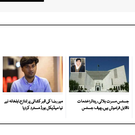
جسٹس مسرت ہلالی ریٹائر؛خدمات
میر رضا کی قبر کشائی پر تنازع،اہلخانہ نے
ناقابل فراموش ہیں،چیف جسٹس
نیا میڈیکل بورڈ مسترد کردیا