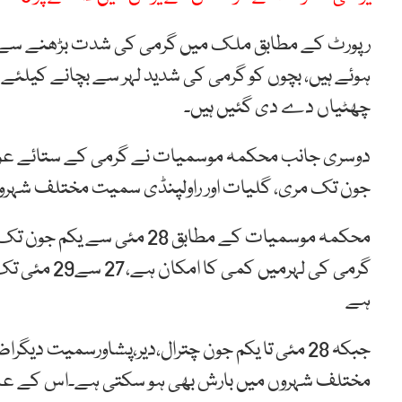
رپورٹ کے مطابق ملک میں گرمی کی شدت بڑھنے سے چند 
ہوئے ہیں، بچوں کو گرمی کی شدید لہر سے بچانے کیلئے
چھٹیاں دے دی گئیں ہیں۔
جون تک مری، گلیات اور راولپنڈی سمیت مختلف شہروں
محکمہ موسمیات کے مطابق 28 
گرمی کی لہرم
ہے
جبکہ 28 مئی تا یکم جون چترال،دیر،پشاورسمیت 
مختلف شہروں میں بارش بھی ہو سکتی ہے۔اس کے علاوہ