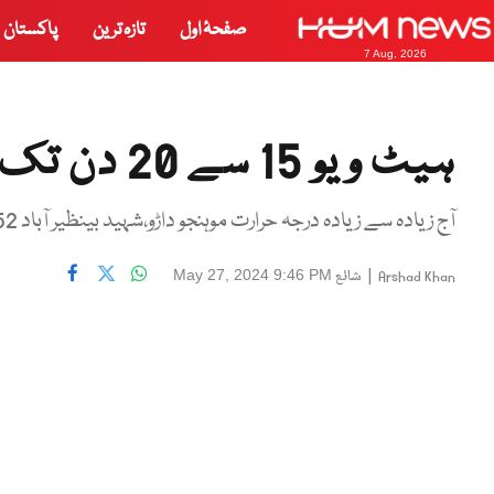
صفحۂ اول
تازہ ترین
پاکستان
7 Aug, 2026
ہیٹ ویو 15 سے 20 دن تک جاری رہنے کی پیش گوئی
آج زیادہ سے زیادہ درجہ حرارت موہنجو داڑو،شہید بینظیر آباد 52،دادو، جیکب آباد51 ڈگری سینٹی ریکارڈں ریکارڈ کیا گیا
|
شائع
May 27, 2024 9:46 PM
Arshad Khan