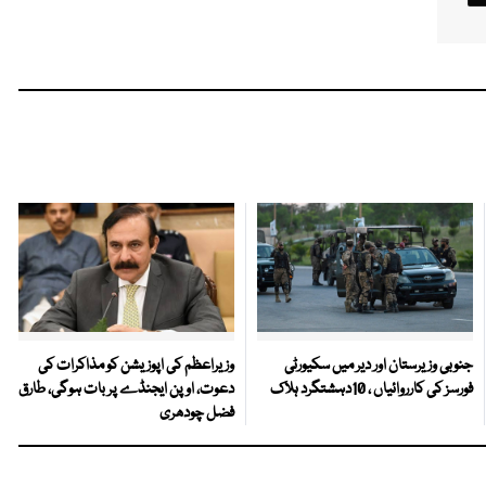
جنوبی وزیرستان اور دیر میں سکیورٹی
وزیراعظم کی اپوزیشن کو مذاکرات کی
فورسز کی کارروائیاں ، 10دہشتگرد ہلاک
دعوت، اوپن ایجنڈے پر بات ہوگی، طارق
فضل چودھری