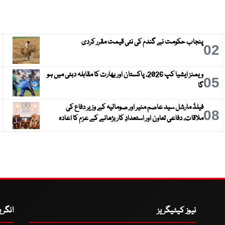
پنجاب حکومت نے گندم کی نئی قیمت مقرر کردی
3
02
ویمنز ایشیا کپ 2026، پاکستان اور بھارت کا مقابلہ دبئی میں ہو
6
05
گا
فیلڈ مارشل سید عاصم منیر اور صومالیہ کے وزیر دفاع کی
9
08
ملاقات، دفاعی تعاون اور استعدادِ کار بڑھانے کے عزم کا اعادہ
نیوز کیٹیگریز
انگر