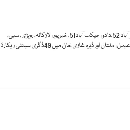
آج زیادہ سے زیادہ درجہ حرارت موہنجو داڑو،شہید بینظیر آباد 52،دادو، جیکب آباد51، خیر پور، لاڑکانہ، روہڑی، سبی،
بھکر، رحیم یار خان، سکرنڈ، سکھر50،خانپور، کوٹ ادو، پڈعیدن، ملتان اور ڈیرہ غازی خان میں 49ڈگری سینٹی ریکارڈ