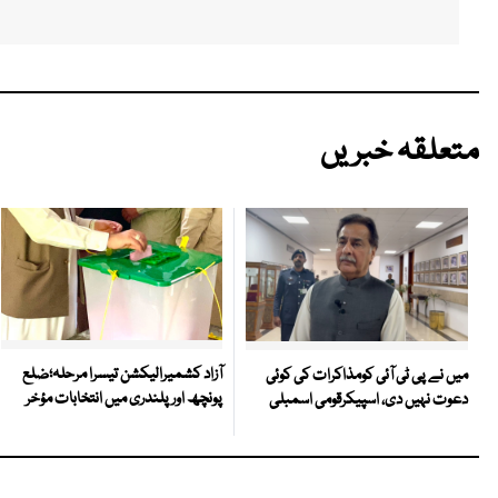
متعلقہ خبریں
آزاد کشمیرالیکشن تیسرا مرحلہ؛ضلع
میں نے پی ٹی آئی کومذاکرات کی کوئی
پونچھ اور پلندری میں انتخابات مؤخر
دعوت نہیں دی، اسپیکرقومی اسمبلی