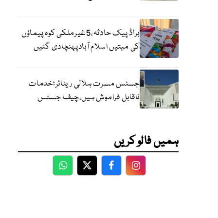
براڈ پیک حادثہ،5غیرملکی کوہ پیماؤں
کی میتیں اسلام آبادپہنچادی گئیں
جسٹس مسرت ہلالی ریٹائر؛خدمات
ناقابل فراموش ہیں،چیف جسٹس
ہمیں فالو کریں
WhatsApp
Twitter
Facebook
Facebook