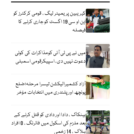
کیریبین پریمیئر لیگ ، قومی کرکٹرز کو
این او سی 19 اگست کو جاری کرنے کا
فیصلہ
میں نے پی ٹی آئی کومذاکرات کی کوئی
دعوت نہیں دی، اسپیکرقومی اسمبلی
آزاد کشمیرالیکشن تیسرا مرحلہ؛ضلع
پونچھ اور پلندری میں انتخابات مؤخر
بینکاک ، دادا اور دادی کو قتل کرنے کے
بعد ملزم کی اسکول میں فائرنگ ، 8 افراد
ہلاک ، 14 زخمی