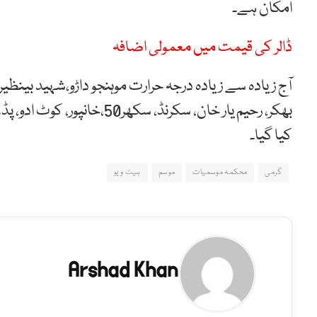
امکان ہے۔
ڈالر کی قیمت میں معمولی اضافہ
کیا گیا۔
گرمی
محکمہ موسمیات
موسم
ہیٹ ویو
Arshad Khan