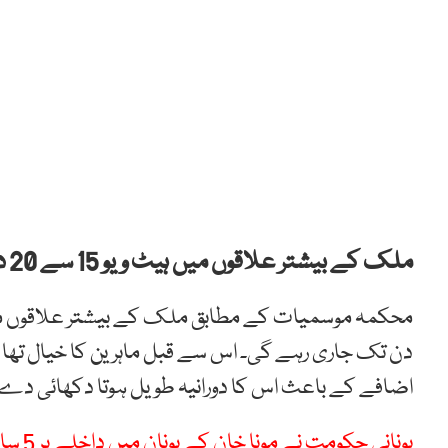
ملک کے بیشتر علاقوں میں ہیٹ ویو 15 سے 20 دن تک جاری رہنے کی پیش گوئی کر دی گئی۔
اضافے کے باعث اس کا دورانیہ طویل ہوتا دکھائی دے 
یونانی حکومت نے مونا خان کے یونان میں داخلے پر 5 سال کی پابندی لگا دی،ملک چھوڑنے کاحکم