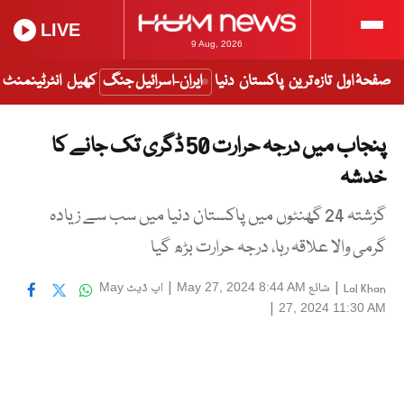
LIVE
9 Aug, 2026
صفحۂ اول
تازہ ترین
پاکستان
دنیا
ایران-اسرائیل جنگ
کھیل
انٹرٹینمنٹ
پنجاب میں درجہ حرارت 50 ڈگری تک جانے کا
خدشہ
گزشتہ 24 گھنٹوں میں پاکستان دنیا میں سب سے زیادہ
گرمی والا علاقہ رہا، درجہ حرارت بڑھ گیا
|
شائع
|
اپ ڈیٹ
May
May 27, 2024 8:44 AM
Lal Khan
|
27, 2024 11:30 AM