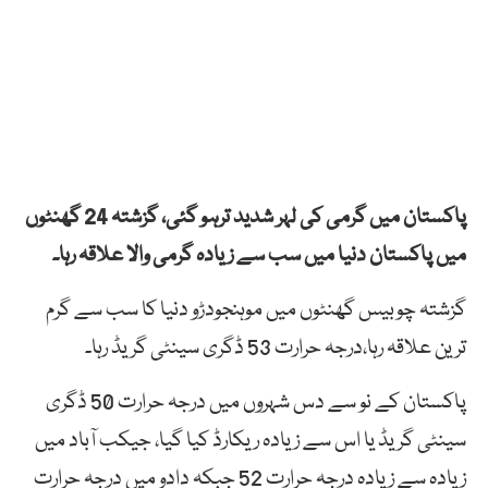
پاکستان میں گرمی کی لہر شدید ترہو گئی، گزشتہ 24 گھنٹوں
میں پاکستان دنیا میں سب سے زیادہ گرمی والا علاقہ رہا۔
گزشتہ چوبیس گھنٹوں میں موہنجودڑو دنیا کا سب سے گرم
ترین علاقہ رہا،درجہ حرارت 53 ڈگری سینٹی گریڈ رہا۔
پاکستان کے نو سے دس شہروں میں درجہ حرارت 50 ڈگری
سینٹی گریڈ یا اس سے زیادہ ریکارڈ کیا گیا، جیکب آباد میں
زیادہ سے زیادہ درجہ حرارت 52 جبکہ دادو میں درجہ حرارت