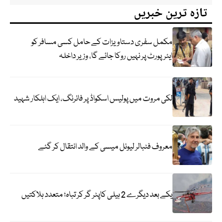
تازہ ترین خبریں
مکمل سفری دستاویزات کے حامل کسی مسافر کو
ایئرپورٹ پر نہیں روکا جائے گا، وزیر داخلہ
لکی مروت میں پولیس اسکواڈ پر فائرنگ، ایک اہلکار شہید
معروف فٹبالر لیونل میسی کے والد انتقال کر گئے
یکے بعد دیگرے 2 ہیلی کاپٹر گر کر تباہ؛ متعدد ہلاکتیں