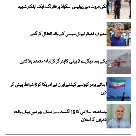
لکی مروت میں پولیس اسکواڈ پر فائرنگ، ایک اہلکار شہید
معروف فٹبالر لیونل میسی کے والد انتقال کر گئے
یکے بعد دیگرے 2 ہیلی کاپٹر گر کر تباہ؛ متعدد ہلاکتیں
آبنائے ہرمز کھولنے کیلئے ایران نے امریکا کو 6 شرائط پیش کر
دیں
جماعت اسلامی کا 16 اگست سے ملک بھر میں بیک وقت
دھرنوں کا اعلان