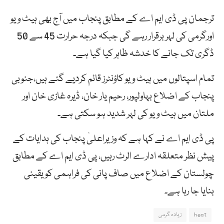
ترجمان پی ڈی ایم اے کے مطابق پنجاب میں آج بھی ہیٹ ویو
اورگرمی کی لہر برقرار رہے گی جبکہ درجہ حرارت 45 سے 50
ڈگری تک جانے کا خدشہ ظاہر کیا گیا ہے۔
تمام اسپتالوں میں ہیٹ ویو کاؤنٹرز قائم کردیے گئے ہیں،جنوبی
پنجاب کے اضلاع بہاولپور، رحیم یار خان، ڈیرہ غازی خان اور
ملتان میں ہیٹ ویو کی لہر شدید ہو سکتی ہے۔
پی ڈی ایم اے نے کہا ہے کہ وزیراعلیٰ پنجاب کی ہدایات کے
پیش نظر متعلقہ ادارے الرٹ رہیں، پی ڈی ایم اے کے مطابق
چولستان کے اضلاع میں صاف پانی کی فراہمی کو یقینی
بنایا جا رہا ہے۔
heat
زیادہ گرمی