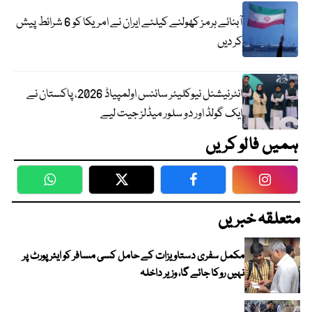
آبنائے ہرمز کھولنے کیلئے ایران نے امریکا کو 6 شرائط پیش
کر دیں
انٹرنیشنل نیوکلیئر سائنس اولمپیاڈ 2026، پاکستان نے
ایک گولڈ اور دو سلور میڈلز جیت لیے
ہمیں فالو کریں
WhatsApp
Twitter
Facebook
Faceboo
متعلقہ خبریں
مکمل سفری دستاویزات کے حامل کسی مسافر کو ایئرپورٹ پر
نہیں روکا جائے گا، وزیر داخلہ