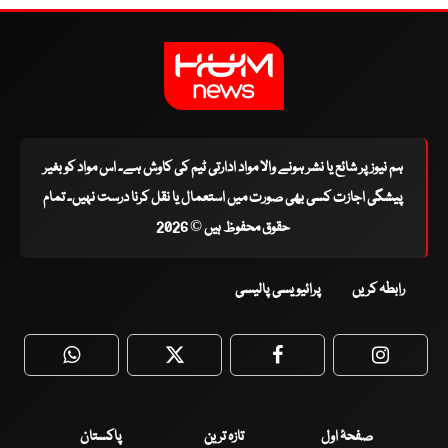
ہم نیوز پر شائع یا نشر ہونے والا مواد ادارتی ٹیم کی کاوش ہے۔ اس مواد کو بغیر
پیشگی اجازت کسی بھی صورت میں استعمال یا نقل کرنا درست نہیں۔ تمام
حقوق محفوظ ہیں © 2026
رابطہ کریں
پرائیویسی پالیسی
WhatsApp
Twitter
Facebook
Faceboo
صفحۂ اول
تازہ ترین
پاکستان