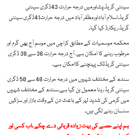
سینٹی گریڈ،پشاورمیں درجہ حرارت 43ڈگری سینٹی
گریڈ،اسلام آباداورمظفر آباد میں درجہ حرارت41ڈگری سینٹی
گریڈ ریکارڈ کیا گیا۔
محکمہ موسمیات کے مطابق کراچی میں موسم آج بھی گرم اور
مرطوب رہنے کا امکان ہے، آج درجہ حرارت 36 سے 38 ڈگری
سینٹی گریڈتک پہنچنے کاامکان ہے۔
سندھ کے مختلف شہروں میں درجہ حرارت 48 سے 50 ڈگری
سینٹی گریڈ رہنا معمول بن گیا ہے۔سندھ کے مختلف شہروں
میں گرمی کی شدید لہر کے باعث دن کے وقت بازار اور سڑکیں
سنسان رہنے لگی ہیں۔
ہم اپنے حصے کی بہت زیادہ قربانی دے چکے ،اب کسی اور