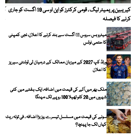
کیریبین پریمیئر لیگ ، قومی کرکٹرز کو این او سی 19 اگست کو جاری
آز
کرنے کا فیصلہ
چھی
میٹرو بس سروس 11 اگست سے بند کرنے کا اعلان، نجی کمپنی
کا حتمی نوٹس
ورلڈ کپ 2027 کے میزبان ممالک کے درمیان ٹی ٹوئنٹی سیریز
کا اعلان
ملک بھر میں آٹے کی قیمت میں اضافہ، ایک ہفتے میں کئی
شہروں میں 20 کلو تھیلا 100 روپے تک مہنگا
سونے کی قیمت میں مسلسل تیسرے روز بڑا اضافہ ، فی تولہ ریٹ
کہاں تک جا پہنچا؟