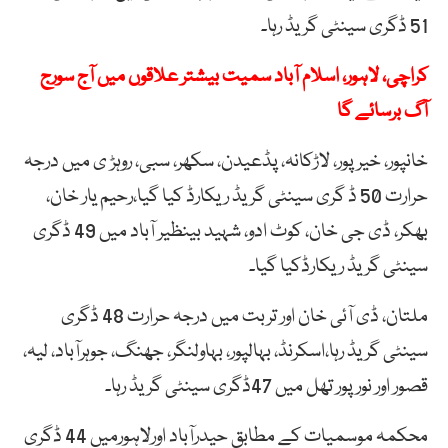
51 ڈگری سینٹی گریڈ رہا۔
کراچی، لاہور، اسلام آباد سمیت بیشتر علاقوں میں آج سورج
آگ برسائے گا
خانپور، خیرپور، لاڑکانہ، پڈعیدن، سکھر، سبی، روہڑ ی میں درجہ
حرارت 50 ڈ گری سینٹی گریڈ ریکارڈ کیا گیا،رحیم یار خان،
بھکر، ڈی جی خان، کوٹ ادو، شہید بینظیر آباد میں 49 ڈگری
سینٹی گریڈ ریکارڈکیا گیا۔
ملتان، ڈی آئی خان اور تربت میں درجہ حرارت 48 ڈگری
سینٹی گریڈ رہا،اسکرنڈ، بہالپور، بہاولنگر، جھنگ، جوہرآباد، لیہ،
قصور اور نور پور تھل میں 47ڈگری سینٹی گریڈ رہا۔
محکمہ موسمیات کے مطابق حیدرآباد اورلاہورمیں 44 ڈگری