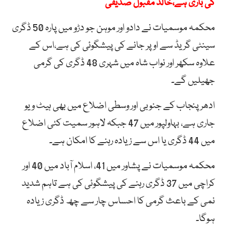
کی باری ہے،خالد مقبول صدیقی
محکمہ موسمیات نے دادو اور موہن جو دڑو میں پارہ 50 ڈگری
سینٹی گریڈ سے اوپر جانے کی پیشگوئی کی ہے،اس کے
علاوہ سکھر اور نواب شاہ میں شہری 48 ڈگری کی گرمی
جھیلیں گے۔
ادھر پنجاب کے جنوبی اور وسطی اضلاع میں بھی ہیٹ ویو
جاری ہے، بہاولپور میں 47 جبکہ لاہور سمیت کئی اضلاع
میں 44 ڈگری یا اس سے زیادہ رہنے کا امکان ہے۔
محکمہ موسمیات نے پشاور میں 41، اسلام آباد میں 40 اور
کراچی میں 37 ڈگری رہنے کی پیشگوئی کی ہے تاہم شدید
نمی کے باعث گرمی کا احساس چار سے چھ ڈگری زیادہ
ہوگا۔