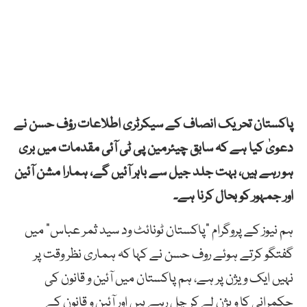
پاکستان تحریک انصاف کے سیکرٹری اطلاعات رؤف حسن نے
دعویٰ کیا ہے کہ سابق چیئرمین پی ٹی آئی مقدمات میں بری
ہو رہے ہیں، بہت جلد جیل سے باہر آئیں گے، ہمارا مشن آئین
اور جمہور کو بحال کرنا ہے۔
ہم نیوز کے پروگرام ”پاکستان ٹونائٹ ود سید ثمر عباس” میں
گفتگو کرتے ہوئے روف حسن نے کہا کہ ہماری نظر وقت پر
نہیں ایک ویژن پر ہے، ہم پاکستان میں آئین و قانون کی
حکمرانی کا ویژن لے کر چل رہے ہیں اور آئین و قانون کے