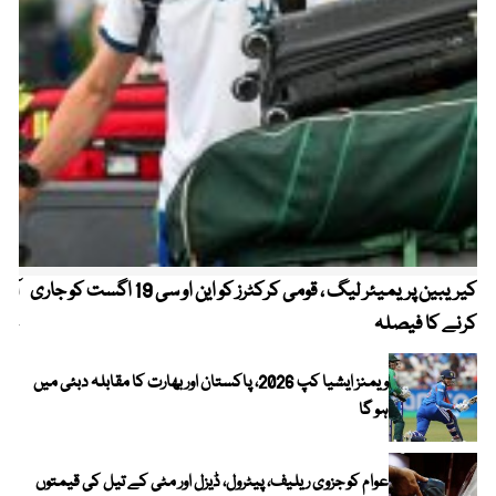
کیریبین پریمیئر لیگ ، قومی کرکٹرز کو این او سی 19 اگست کو جاری
آز
کرنے کا فیصلہ
چھی
ویمنز ایشیا کپ 2026، پاکستان اور بھارت کا مقابلہ دبئی میں
ہو گا
عوام کو جزوی ریلیف، پیٹرول، ڈیزل اور مٹی کے تیل کی قیمتوں