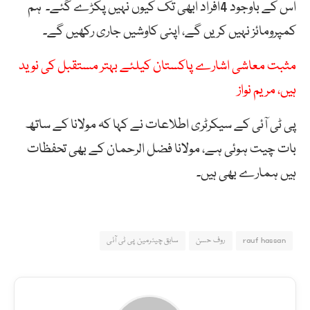
اس کے باوجود 4افراد ابھی تک کیوں نہیں پکڑے گئے۔ ہم
کمپرومائز نہیں کریں گے، اپنی کاوشیں جاری رکھیں گے۔
مثبت معاشی اشارے پاکستان کیلئے بہتر مستقبل کی نوید
ہیں، مریم نواز
پی ٹی آئی کے سیکرٹری اطلاعات نے کہا کہ مولانا کے ساتھ
بات چیت ہوئی ہے، مولانا فضل الرحمان کے بھی تحفظات
ہیں ہمارے بھی ہیں۔
rauf hassan
روف حسن
سابق چیئرمین پی ٹی آئی