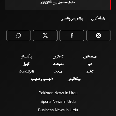
حقوق محفوظ ہیں © 2026
رابطہ کریں
پرائیویسی پالیسی
WhatsApp
Twitter
Facebook
Faceboo
صفحۂ اول
تازہ ترین
پاکستان
دنیا
معیشت
کھیل
تعلیم
صحت
انٹرٹینمنٹ
ٹیکنالوجی
دلچسپ و عجیب
Pakistan News in Urdu
Sports News in Urdu
Business News in Urdu