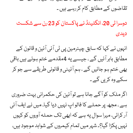
تقاضوں کے مطابق کام کر رہے ہیں ۔
دوسرا ٹی 20، انگلینڈ نے پاکستان کو 23 رن سے شکست
دیدی
انہوں نے کہا کہ سابق چیئرمین پی ٹی آئی آئین و قانون کے
مطابق باہر آئیں گے ، جیسے یہ 4مقدمے ختم ہوئے ہیں باقی
بھی ختم ہو جائیں گے ، ہم آئینی و قانونی طریقے سے جو کر
سکے وہ کریں گے ۔
اگر ملک کو آگے جانا ہے تو آئین کی حکمرانی بہت ضروری
ہے ، مجھ پر حملے کا فالو اپ نہیں دیا گیا، میں نے ایف آئی
آر کرائی، میرا سوال یہ ہے کہ ابھی تک حملہ آوروں کو کیوں
نہیں پکڑا گیا؟۔ شہر میں تمام کیمروں کے شواہد موجود ہیں،