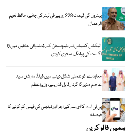
پیٹرول کی قیمت 228 روپے فی لیٹر کی جائے، حافظ نعیم
الرحمان
الیکشن کمیشن نے بلوچستان کے 4 بلدیاتی حلقوں میں 9
اگست کی پولنگ ملتوی کردی
معاہدے کو عملی شکل دینے میں فیلڈ مارشل سید
عاصم منیر کا کردار قابل قدر ہے، وزیراعظم
پی ٹی اے کا ای سم کے اجرا اور تبدیلی کی فیس کم کرنے کا
فیصلہ
ہمیں فالو کریں