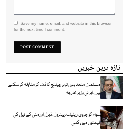
Save my name, email, and website in this browser
for the next time I comment.
تازہ ترین خبریں
مسلمان متحد ہوں تو ہر چیلنج کا ڈٹ کر مقابلہ کر سکتے
ہیں، ایرانی وزیر خارجہ
عوام کو جزوی ریلیف، پیٹرول، ڈیزل اور مٹی کے تیل کی
قیمتوں میں کمی