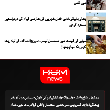
میں کمی
پشاور ہائیکورٹ نے افغان شہریوں کی عارضی قیام کی درخواستیں
مسترد کر دیں
سونے کی قیمت میں مسلسل تیسرے روز بڑا اضافہ ، فی تولہ ریٹ
کہاں تک جا پہنچا؟
ہم نیوز پر شائع یا نشر ہونے والا مواد ادارتی ٹیم کی کاوش ہے۔ اس مواد کو بغیر
پیشگی اجازت کسی بھی صورت میں استعمال یا نقل کرنا درست نہیں۔ تمام