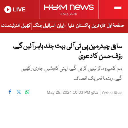
LIVE
8 Aug, 2026
صفحۂ اول
تازہ ترین
پاکستان
دنیا
ایران-اسرائیل جنگ
کھیل
انٹرٹینمنٹ
سابق چیئرمین پی ٹی آئی بہت جلد باہر آئیں گے،
رؤف حسن کا دعویٰ
ہم کمپرومائز نہیں کریں گے، اپنی کاوشیں جاری رکھیں
گے ، رہنما تحریک انصاف
|
شائع
May 25, 2024 10:33 PM
Arshad Khan