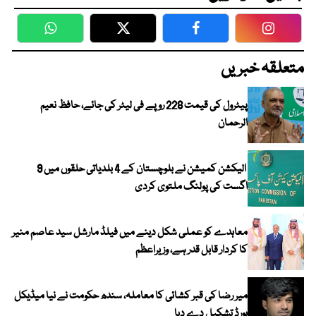
WhatsApp
Twitter
Facebook
Faceboo
متعلقہ خبریں
پیٹرول کی قیمت 228 روپے فی لیٹر کی جائے، حافظ نعیم
الرحمان
الیکشن کمیشن نے بلوچستان کے 4 بلدیاتی حلقوں میں 9
اگست کی پولنگ ملتوی کردی
معاہدے کو عملی شکل دینے میں فیلڈ مارشل سید عاصم منیر
کا کردار قابل قدر ہے، وزیراعظم
میر رضا کی قبر کشائی کا معاملہ، سندھ حکومت نے نیا میڈیکل
بورڈ تشکیل دے دیا