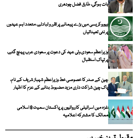
بات ہوگی، طارق فضل چودھری
بیوروکریسی میں بڑے پیمانے پر تقرر و تبادلے، متعدد اہم عہدوں
پر نئی تعیناتیاں
وزیراعظم سعودی ولی عہد کی دعوت پر سعودی عرب پہنچ گئے،
پر تپاک استقبال
چین کے صدر کا خصوصی خط وزیراعظم شہباز شریف کے نام،
پاک چین شراکت داری مزید مضبوط بنانے کے عزم کا اظہار
غزہ میں اسرائیلی کارروائیوں پر پاکستان سمیت 8 اسلامی
ممالک کا مشترکہ اعلامیہ