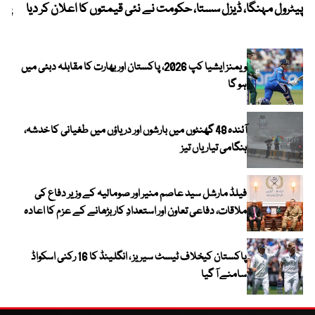
پیٹرول مہنگا، ڈیزل سستا، حکومت نے نئی قیمتوں کا اعلان کر دیا
پنج
ویمنز ایشیا کپ 2026، پاکستان اور بھارت کا مقابلہ دبئی میں
ہو گا
آئندہ 48 گھنٹوں میں بارشوں اور دریاؤں میں طغیانی کا خدشہ،
ہنگامی تیاریاں تیز
فیلڈ مارشل سید عاصم منیر اور صومالیہ کے وزیر دفاع کی
ملاقات، دفاعی تعاون اور استعدادِ کار بڑھانے کے عزم کا اعادہ
پاکستان کیخلاف ٹیسٹ سیریز ، انگلینڈ کا 16 رکنی اسکواڈ
سامنے آ گیا