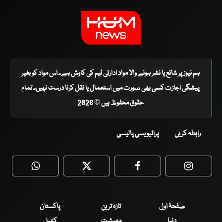
ہم نیوز پر شائع یا نشر ہونے والا مواد ادارتی ٹیم کی کاوش ہے۔ اس مواد کو بغیر
پیشگی اجازت کسی بھی صورت میں استعمال یا نقل کرنا درست نہیں۔ تمام
حقوق محفوظ ہیں © 2026
رابطہ کریں
پرائیویسی پالیسی
WhatsApp
Twitter
Facebook
Faceboo
صفحۂ اول
تازہ ترین
پاکستان
دنیا
معیشت
کھیل