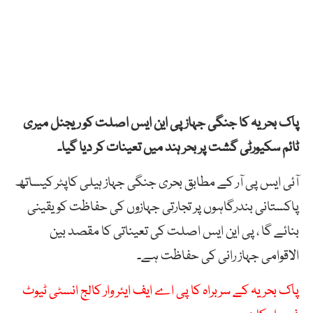
پاک بحریہ کا جنگی جہاز پی این ایس اصلت کو ریجنل میری
ٹائم سکیورٹی گشت پر بحر ہند میں تعینات کر دیا گیا۔
آئی ایس پی آر کے مطابق بحری جنگی جہاز ہیلی کاپٹر کیساتھ
پاکستانی بندرگاہوں پر تجارتی جہازوں کی حفاظت کو یقینی
بنائے گا ، پی این ایس اصلت کی تعیناتی کا مقصد بین
الاقوامی جہاز رانی کی حفاظت ہے۔
پاک بحریہ کے سربراہ کا پی اے ایف ایئر وار کالج انسٹی ٹیوٹ