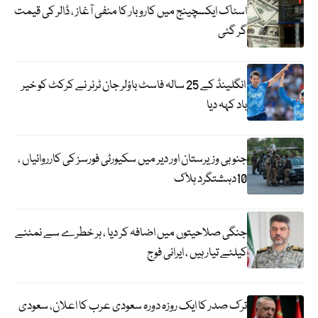
اسٹاک ایکسچینج میں کاروبار کا منفی آغاز ، ڈالر کی قیمت
گر گئی
انگلینڈ کے 25 سالہ فاسٹ باؤلر جان ٹرنر نے کرکٹ کو خیر
باد کہہ دیا
جنوبی وزیرستان اور دیر میں سکیورٹی فورسز کی کارروائیاں ،
10دہشتگرد ہلاک
جنگی صلاحیتوں میں اضافہ کر دیا ، ہر خطرے سے نمٹنے
کیلئے تیار ہیں ، ایرانی فوج
ترک صدر کا ایک روزہ دورہ سعودی عرب کا اعلان، سعودی