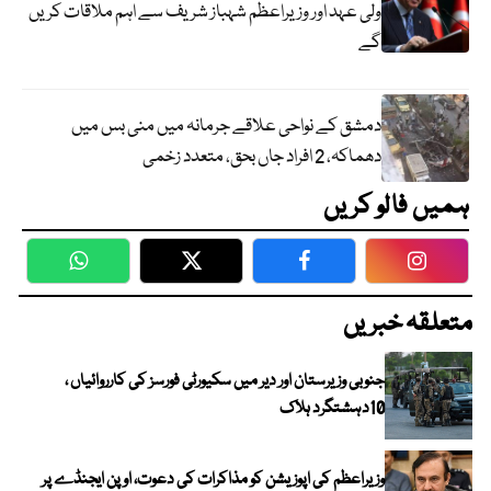
ولی عہد اور وزیراعظم شہباز شریف سے اہم ملاقات کریں
گے
دمشق کے نواحی علاقے جرمانہ میں منی بس میں
دھماکہ، 2 افراد جاں بحق، متعدد زخمی
ہمیں فالو کریں
WhatsApp
Twitter
Facebook
Faceboo
متعلقہ خبریں
جنوبی وزیرستان اور دیر میں سکیورٹی فورسز کی کارروائیاں ،
10دہشتگرد ہلاک
وزیراعظم کی اپوزیشن کو مذاکرات کی دعوت، اوپن ایجنڈے پر