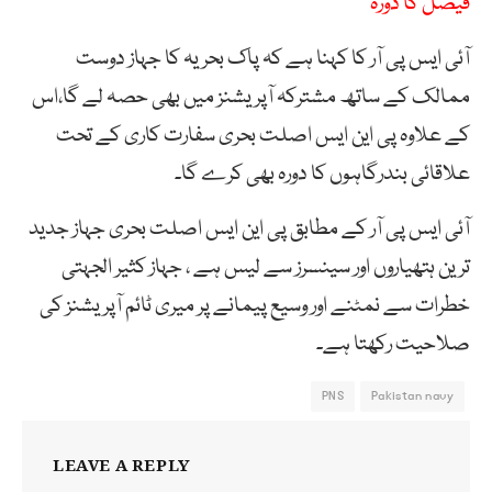
فیصل کا دورہ
آئی ایس پی آر کا کہنا ہے کہ پاک بحریہ کا جہاز دوست
ممالک کے ساتھ مشترکہ آپریشنز میں بھی حصہ لے گا،اس
کے علاوہ پی این ایس اصلت بحری سفارت کاری کے تحت
علاقائی بندرگاہوں کا دورہ بھی کرے گا۔
آئی ایس پی آر کے مطابق پی این ایس اصلت بحری جہاز جدید
ترین ہتھیاروں اور سینسرز سے لیس ہے ، جہاز کثیر الجہتی
خطرات سے نمٹنے اور وسیع پیمانے پر میری ٹائم آپریشنز کی
صلاحیت رکھتا ہے۔
PNS
Pakistan navy
LEAVE A REPLY