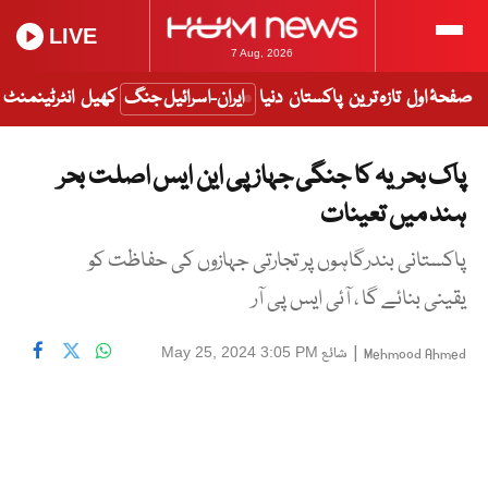
LIVE
7 Aug, 2026
صفحۂ اول
تازہ ترین
پاکستان
دنیا
ایران-اسرائیل جنگ
کھیل
انٹرٹینمنٹ
پاک بحریہ کا جنگی جہاز پی این ایس اصلت بحر
ہند میں تعینات
پاکستانی بندرگاہوں پر تجارتی جہازوں کی حفاظت کو
یقینی بنائے گا ، آئی ایس پی آر
|
شائع
May 25, 2024 3:05 PM
Mehmood Ahmed