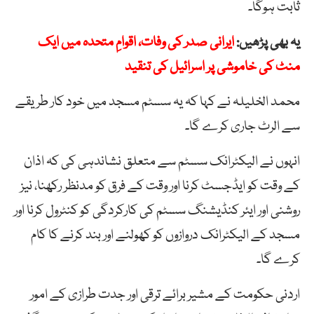
ثابت ہوگا۔
یہ بھی پڑھیں:
ایرانی صدر کی وفات، اقوامِ متحدہ میں ایک
منٹ کی خاموشی پر اسرائیل کی تنقید
محمد الخلیلہ نے کہا کہ یہ سسٹم مسجد میں خود کار طریقے
سے الرٹ جاری کرے گا۔
انہوں نے الیکٹرانک سسٹم سے متعلق نشاندہی کی کہ اذان
کے وقت کو ایڈجسٹ کرنا اور وقت کے فرق کو مدنظر رکھنا، نیز
روشنی اور ایئر کنڈیشنگ سسٹم کی کارکردگی کو کنٹرول کرنا اور
مسجد کے الیکٹرانک دروازوں کو کھولنے اور بند کرنے کا کام
کرے گا۔
اردنی حکومت کے مشیر برائے ترقی اور جدت طرازی کے امور