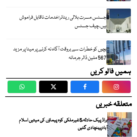
جسٹس مسرت ہلالی ریٹائر؛خدمات ناقابل فراموش
ہیں،چیف جسٹس
بچوں کو خطرات سے بروقت آگاہ نہ کرنے پر میٹا پر مزید
567 ملین ڈالر جرمانہ
ہمیں فالو کریں
WhatsApp
Twitter
Facebook
Faceboo
متعلقہ خبریں
براڈ پیک حادثہ،5غیرملکی کوہ پیماؤں کی میتیں اسلام
آبادپہنچادی گئیں