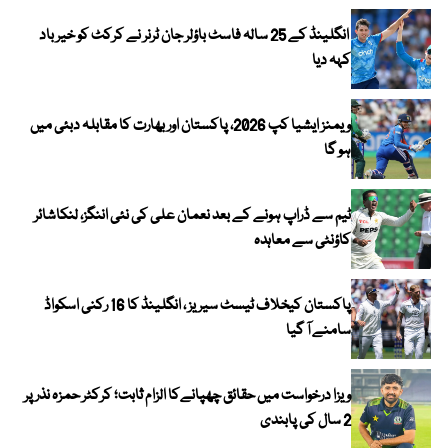
انگلینڈ کے 25 سالہ فاسٹ باؤلر جان ٹرنر نے کرکٹ کو خیر باد
کہہ دیا
ویمنز ایشیا کپ 2026، پاکستان اور بھارت کا مقابلہ دبئی میں
ہو گا
ٹیم سے ڈراپ ہونے کے بعد نعمان علی کی نئی اننگز، لنکاشائر
کاؤنٹی سے معاہدہ
پاکستان کیخلاف ٹیسٹ سیریز ، انگلینڈ کا 16 رکنی اسکواڈ
سامنے آ گیا
ویزا درخواست میں حقائق چھپانےکا الزام ثابت؛ کرکٹر حمزہ نذر پر
2 سال کی پابندی