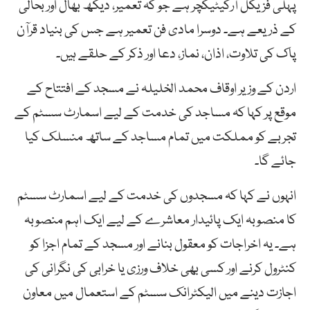
پہلی فزیکل آرکیٹیکچر ہے جو کہ تعمیر، دیکھ بھال اور بحالی
کے ذریعے ہے۔ دوسرا مادی فن تعمیر ہے جس کی بنیاد قرآن
پاک کی تلاوت، اذان، نماز، دعا اور ذکر کے حلقے ہیں۔
اردن کے وزیر اوقاف محمد الخلیلہ نے مسجد کے افتتاح کے
موقع پر کہا کہ مساجد کی خدمت کے لیے اسمارٹ سسٹم کے
تجربے کو مملکت میں تمام مساجد کے ساتھ منسلک کیا
جائے گا۔
انہوں نے کہا کہ مسجدوں کی خدمت کے لیے اسمارٹ سسٹم
کا منصوبہ ایک پائیدار معاشرے کے لیے ایک اہم منصوبہ
ہے۔ یہ اخراجات کو معقول بنانے اور مسجد کے تمام اجزا کو
کنٹرول کرنے اور کسی بھی خلاف ورزی یا خرابی کی نگرانی کی
اجازت دینے میں الیکٹرانک سسٹم کے استعمال میں معاون