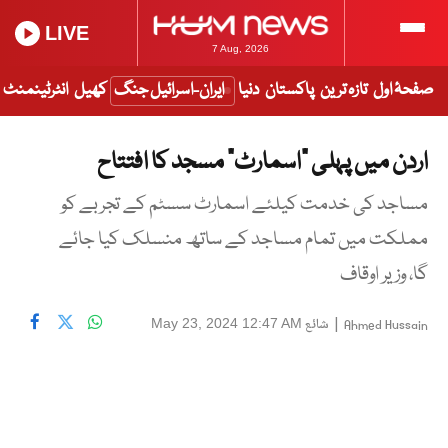
LIVE
7 Aug, 2026
صفحۂ اول
تازہ ترین
پاکستان
دنیا
ایران-اسرائیل جنگ
کھیل
انٹرٹینمنٹ
اردن میں پہلی “اسمارٹ” مسجد کا افتتاح
مساجد کی خدمت کیلئے اسمارٹ سسٹم کے تجربے کو
مملکت میں تمام مساجد کے ساتھ منسلک کیا جائے
گا، وزیر اوقاف
|
شائع
May 23, 2024 12:47 AM
Ahmed Hussain