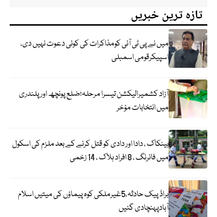
تازہ ترین خبریں
میں نے پی ٹی آئی کومذاکرات کی کوئی دعوت نہیں دی،
اسپیکرقومی اسمبلی
آزاد کشمیرالیکشن تیسرا مرحلہ؛ضلع پونچھ اور پلندری
میں انتخابات مؤخر
بینکاک ، دادا اور دادی کو قتل کرنے کے بعد ملزم کی اسکول
میں فائرنگ ، 8 افراد ہلاک ، 14 زخمی
براڈ پیک حادثہ،5غیرملکی کوہ پیماؤں کی میتیں اسلام
آبادپہنچادی گئیں