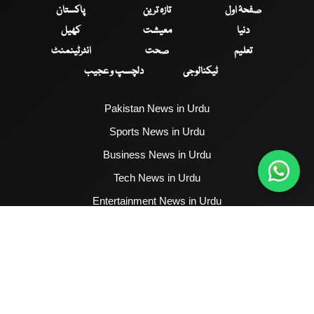
صفحۂ اول
تازہ ترین
پاکستان
دنیا
معیشت
کھیل
تعلیم
صحت
انٹرٹینمنٹ
ٹیکنالوجی
دلچسپ و عجیب
Pakistan News in Urdu
Sports News in Urdu
Business News in Urdu
Tech News in Urdu
Entertainment News in Urdu
Health News in Urdu
Hum News English