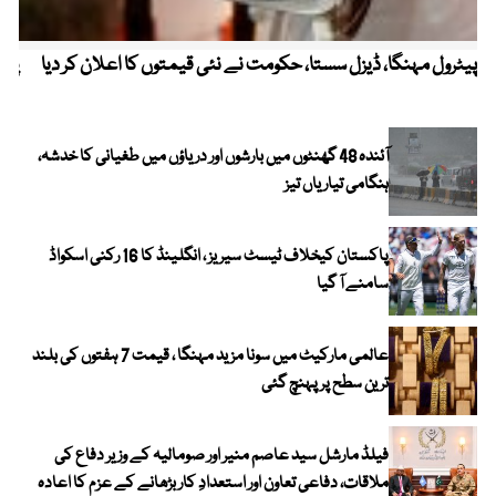
پیٹرول مہنگا، ڈیزل سستا، حکومت نے نئی قیمتوں کا اعلان کر دیا
پنج
آئندہ 48 گھنٹوں میں بارشوں اور دریاؤں میں طغیانی کا خدشہ،
ہنگامی تیاریاں تیز
پاکستان کیخلاف ٹیسٹ سیریز ، انگلینڈ کا 16 رکنی اسکواڈ
سامنے آ گیا
عالمی مارکیٹ میں سونا مزید مہنگا ، قیمت 7 ہفتوں کی بلند
ترین سطح پر پہنچ گئی
فیلڈ مارشل سید عاصم منیر اور صومالیہ کے وزیر دفاع کی
ملاقات، دفاعی تعاون اور استعدادِ کار بڑھانے کے عزم کا اعادہ