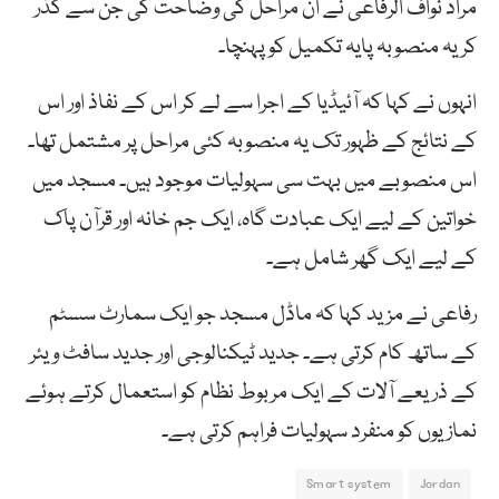
مراد نواف الرفاعی نے ان مراحل کی وضاحت کی جن سے گذر
کر یہ منصوبہ پایہ تکمیل کو پہنچا۔
انہوں نے کہا کہ آئیڈیا کے اجرا سے لے کر اس کے نفاذ اور اس
کے نتائج کے ظہور تک یہ منصوبہ کئی مراحل پر مشتمل تھا۔
اس منصوبے میں بہت سی سہولیات موجود ہیں۔ مسجد میں
خواتین کے لیے ایک عبادت گاہ، ایک جم خانہ اور قرآن پاک
کے لیے ایک گھر شامل ہے۔
رفاعی نے مزید کہا کہ ماڈل مسجد جو ایک سمارٹ سسٹم
کے ساتھ کام کرتی ہے۔ جدید ٹیکنالوجی اور جدید سافٹ ویئر
کے ذریعے آلات کے ایک مربوط نظام کو استعمال کرتے ہوئے
نمازیوں کو منفرد سہولیات فراہم کرتی ہے۔
Smart system
Jordan