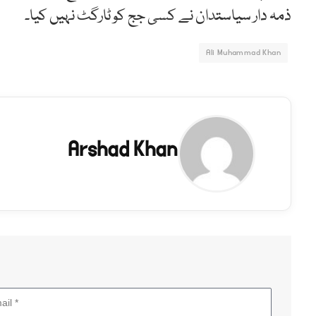
ذمہ دار سیاستدان نے کسی جج کو ٹارگٹ نہیں کیا۔
Ali Muhammad Khan
Arshad Khan