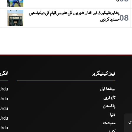
گا
پشاور ہائیکورٹ نے افغان شہریوں کی عارضی قیام کی درخواستیں
9
08
مسترد کر دیں
نیوز کیٹیگریز
انگر
صفحۂ اول
Urdu
تازہ ترین
Urdu
پاکستان
Urdu
دنیا
Urdu
اس
معیشت
Urdu