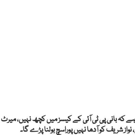
 کہ بانی پی ٹی آئی کے کیسز میں کچھ نہیں، میرٹ
نواز شریف کو آدھا نہیں پوراسچ بولنا پڑے گا۔