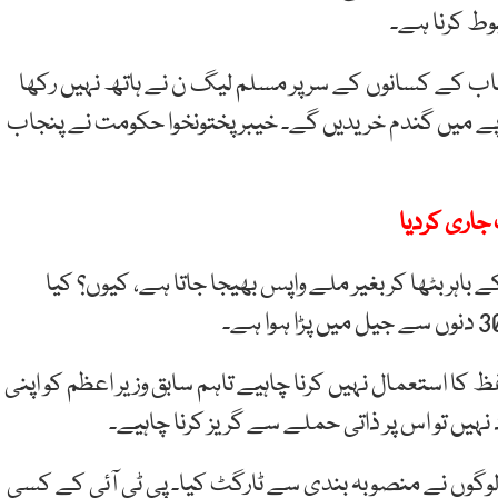
وط کرنا ہے۔
اب کے کسانوں کے سر پر مسلم لیگ ن نے ہاتھ نہیں رکھا
علی امین گنڈاپور پنجاب کے کسان سے 3900 روپے میں گندم خریدیں گے۔ خیبر پختونخوا حکومت نے پنجاب
جاری کردیا
 6 گھنٹے اڈیالہ جیل کے باہر بٹھا کر بغیر ملے واپس بھیجا جاتا ہے، کیوں؟ کیا
ا استعمال نہیں کرنا چاہیے تاہم سابق وزیر اعظم کو اپنی
 نہیں تو اس پر ذاتی حملے سے گریز کرنا چاہیے۔
ی لوگوں نے منصوبہ بندی سے ٹارگٹ کیا۔ پی ٹی آئی کے کسی