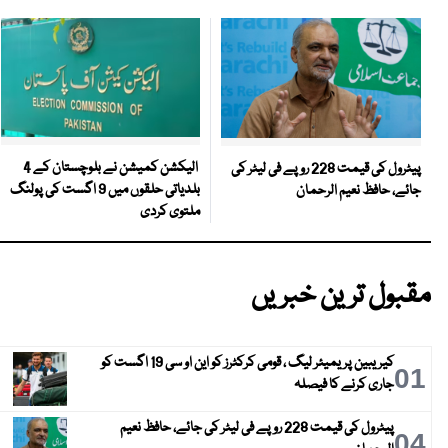
الیکشن کمیشن نے بلوچستان کے 4
پیٹرول کی قیمت 228 روپے فی لیٹر کی
بلدیاتی حلقوں میں 9 اگست کی پولنگ
جائے، حافظ نعیم الرحمان
ملتوی کردی
مقبول ترین خبریں
کیریبین پریمیئر لیگ ، قومی کرکٹرز کو این او سی 19 اگست کو
01
جاری کرنے کا فیصلہ
پیٹرول کی قیمت 228 روپے فی لیٹر کی جائے، حافظ نعیم
04