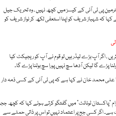
رمین پی ٹی آئی کے کیسز میں کچھ نہیں ، وہ تحریک جیل
کہا کہ شہباز شریف کو اپنا استعفی لکھ کر نواز شریف کو
لی
یں ، اگر آپ بڑے لیڈر ہیں تو قوم نے آپ کو ریجیکٹ کیا
نا پڑے گا لیکن آدھا سچ نہیں پورا سچ بولنا پڑے گا۔
ا علی محمد خان نے کہا ہے کہ پی ٹی آئی کے کسی ذمہ دار
رام “پاکستان ٹونائٹ” میں گفتگو کرتے ہوئے کہا کہ کچھ ججز
ے۔ اگر کسی جج پر اعتماد نہیں تو اس پر ذاتی حملے سے