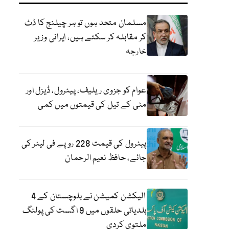
مسلمان متحد ہوں تو ہر چیلنج کا ڈٹ
کر مقابلہ کر سکتے ہیں، ایرانی وزیر
خارجہ
عوام کو جزوی ریلیف، پیٹرول، ڈیزل اور
مٹی کے تیل کی قیمتوں میں کمی
پیٹرول کی قیمت 228 روپے فی لیٹر کی
جائے، حافظ نعیم الرحمان
الیکشن کمیشن نے بلوچستان کے 4
بلدیاتی حلقوں میں 9 اگست کی پولنگ
ملتوی کردی