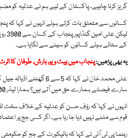
گریز کرنا چاہیے۔ پاکستان کے لیے ہم نے عدلیہ کو مضب
کسانوں سے متعلق بات کرتے ہوئے انہوں نے کہا کہ پنج
لیکن 
کے ستائے ہوئے کسانوں کو سینے سے لگایا ہے۔
یہ بھی پڑھیں:
پنجاب میں ہیٹ ویو، بارش، طوفان کا الرٹ 
علی محمد خان نے کہا کہ 5 سے
سارے فیصلے ہمارے حق میں آتے ہیں؟ ہمارا لیڈر 300 دنوں سے جیل میں پڑا ہوا ہے۔
انہوں نے کہا کہ رؤف حسن کو عدلیہ کے خلاف سخت لفظ ک
قوم سے ملنے نہیں دیا جا رہا ہے۔ اگر کسی جج پر اعتماد
رہنما پی ٹی آئی نے کہا کہ ہائیکورٹ کے جج کو حکومت