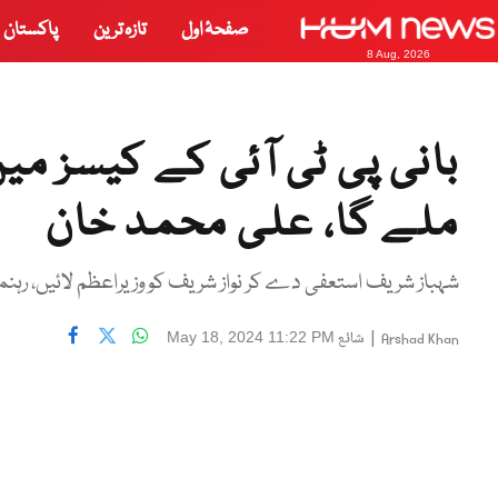
صفحۂ اول
تازہ ترین
پاکستان
8 Aug, 2026
بانی پی ٹی آئی کے کیسز می
ملے گا، علی محمد خان
شہباز شریف استعفی دے کر نواز شریف کو وزیراعظم لائیں، رہن
|
شائع
May 18, 2024 11:22 PM
Arshad Khan