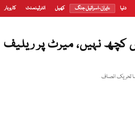
دنیا
ایران-اسرائیل جنگ
کھیل
انٹرٹینمنٹ
کاروبار
ں کچھ نہیں، میرٹ پر ریلیف
ما تحریک انصاف