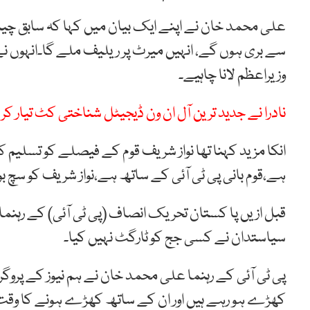
علی محمد خان نے اپنے ایک بیان میں کہا کہ سابق چیئ
سے بری ہوں گے، انہیں میرٹ پر ریلیف ملے گا۔انہوں نے 
وزیراعظم لانا چاہیے۔
نادرا نے جدید ترین آل ان ون ڈیجیٹل شناختی کٹ تیار کر 
انکا مزید کہنا تھا نواز شریف قوم کے فیصلے کو تسلیم کر
ہے،قوم بانی پی ٹی آئی کے ساتھ ہے،نواز شریف کو سچ بول
قبل ازیں پا کستان تحریک انصاف (پی ٹی آئی) کے رہنم
سیاستدان نے کسی جج کو ٹارگٹ نہیں کیا۔
پی ٹی آئی کے رہنما علی محمد خان نے ہم نیوز کے پروگ
کھڑے ہو رہے ہیں اور ان کے ساتھ کھڑے ہونے کا وقت ہ