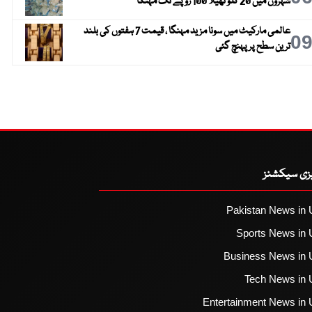
شہروں میں 20 کلو تھیلا 100 روپے تک مہنگا
عالمی مارکیٹ میں سونا مزید مہنگا ، قیمت 7 ہفتوں کی بلند
0
ترین سطح پر پہنچ گئی
یزی سیکشنز
Pakistan News in 
Sports News in 
Business News in 
Tech News in 
Entertainment News in 