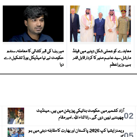
معاہدے کو عملی شکل دینے میں فیلڈ
میر رضا کی قبر کشائی کا معاملہ، سندھ
مارشل سید عاصم منیر کا کردار قابل قدر
حکومت نے نیا میڈیکل بورڈ تشکیل دے
ہے، وزیراعظم
دیا
آزاد کشمیر میں حکومت بنانیکی پوزیشن میں ہیں ، مینڈیٹ
3
02
چھیننے نہیں دیں گے ، رانا ثناء اللہ ، امیر مقام
ویمنز ایشیا کپ 2026، پاکستان اور بھارت کا مقابلہ دبئی میں ہو
6
05