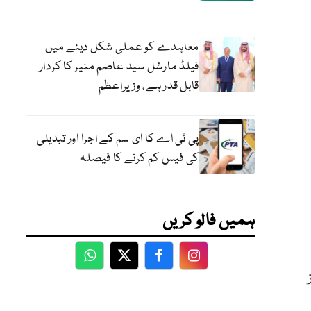
معاہدے کو عملی شکل دینے میں
فیلڈ مارشل سید عاصم منیر کا کردار
قابل قدر ہے، وزیراعظم
پی ٹی اے کا ای سم کے اجرا اور تبدیلی
کی فیس کم کرنے کا فیصلہ
ہمیں فالو کریں
WhatsApp
Twitter
Facebook
Facebook