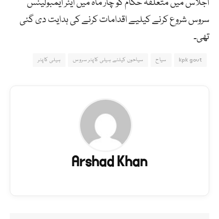
اجلاس میں متعلقہ حکام کو چار ماہ میں ایئر ایمبولینس
سروس شروع کرنے کیلیے اقدامات کرنے کی ہدایت دی گئی
تھی۔
kpk govt
سیاح
سیاحوں کیلئے ہیلی کاپٹر سروس
ہیلی کاپٹر
Arshad Khan