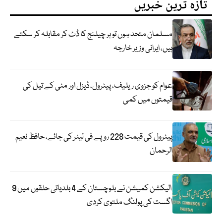
تازہ ترین خبریں
مسلمان متحد ہوں تو ہر چیلنج کا ڈٹ کر مقابلہ کر سکتے
ہیں، ایرانی وزیر خارجہ
عوام کو جزوی ریلیف، پیٹرول، ڈیزل اور مٹی کے تیل کی
قیمتوں میں کمی
پیٹرول کی قیمت 228 روپے فی لیٹر کی جائے، حافظ نعیم
الرحمان
الیکشن کمیشن نے بلوچستان کے 4 بلدیاتی حلقوں میں 9
اگست کی پولنگ ملتوی کردی