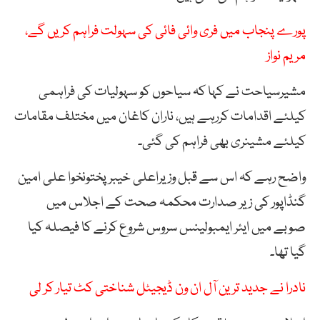
پورے پنجاب میں فری وائی فائی کی سہولت فراہم کریں گے،
مریم نواز
مشیرسیاحت نے کہا کہ سیاحوں کو سہولیات کی فراہمی
کیلئے اقدامات کررہے ہیں، ناران کاغان میں مختلف مقامات
کیلئے مشینری بھی فراہم کی گئی۔
واضح رہے کہ اس سے قبل وزیراعلی خیبر پختونخوا علی امین
گنڈاپور کی زیر صدارت محکمہ صحت کے اجلاس میں
صوبے میں ایئر ایمبولینس سروس شروع کرنے کا فیصلہ کیا
گیا تھا۔
نادرا نے جدید ترین آل ان ون ڈیجیٹل شناختی کٹ تیار کر لی