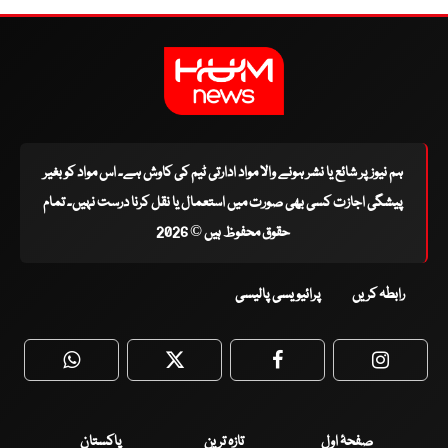
ہم نیوز پر شائع یا نشر ہونے والا مواد ادارتی ٹیم کی کاوش ہے۔ اس مواد کو بغیر
پیشگی اجازت کسی بھی صورت میں استعمال یا نقل کرنا درست نہیں۔ تمام
حقوق محفوظ ہیں © 2026
رابطہ کریں
پرائیویسی پالیسی
WhatsApp
Twitter
Facebook
Faceboo
صفحۂ اول
تازہ ترین
پاکستان