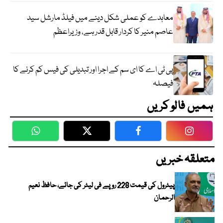
معاہدے کو عملی شکل دینے میں فیلڈ مارشل سید
عاصم منیر کا کردار قابل قدر ہے، وزیراعظم
پی ٹی اے کا ای سم کے اجرا اور تبدیلی کی فیس کم کرنے کا
فیصلہ
ہمیں فالو کریں
WhatsApp
Twitter
Facebook
Faceboo
متعلقہ خبریں
پیٹرول کی قیمت 228 روپے فی لیٹر کی جائے، حافظ نعیم
الرحمان