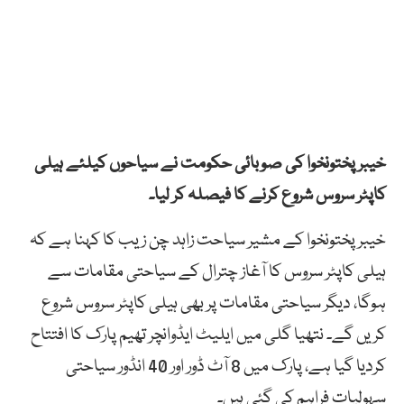
خیبرپختونخوا کی صوبائی حکومت نے سیاحوں کیلئے ہیلی
کاپٹر سروس شروع کرنے کا فیصلہ کر لیا۔
خیبرپختونخوا کے مشیر سیاحت زاہد چن زیب کا کہنا ہے کہ
ہیلی کاپٹر سروس کا آغاز چترال کے سیاحتی مقامات سے
ہوگا، دیگر سیاحتی مقامات پر بھی ہیلی کاپٹر سروس شروع
کریں گے۔ نتھیا گلی میں ایلیٹ ایڈوانچر تھیم پارک کا افتتاح
کردیا گیا ہے، پارک میں 8 آٹ ڈور اور 40 انڈور سیاحتی
سہولیات فراہم کی گئی ہیں۔