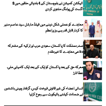
الیکشن کمیشن نے بلوچستان کے 4 بلدیاتی حلقوں میں 9
اگست کی پولنگ ملتوی کردی
معاہدے کو عملی شکل دینے میں فیلڈ مارشل سید عاصم منیر
کا کردار قابل قدر ہے، وزیراعظم
صدر مملکت کا پاکستان، سعودی عرب اور ترکیہ کے مشترکہ
دفاعی معاہدے کا خیرمقدم
معرکہ حق کے بعد پاکستان کو ایک کے بعد ایک کامیابی ملی،
عطا تارڑ
انسانی اعضاء کی غیر قانونی فروخت کیس، گرفتار چینی باشندوں
نے ضمانت کیلئے ہائیکورٹ سے رجوع کرلیا