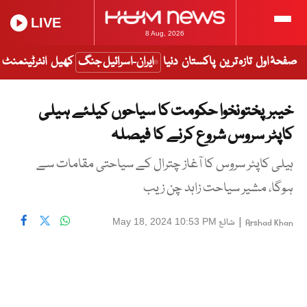
LIVE
8 Aug, 2026
صفحۂ اول
تازہ ترین
پاکستان
دنیا
ایران-اسرائیل جنگ
کھیل
انٹرٹینمنٹ
خیبرپختونخوا حکومت کا سیاحوں کیلئے ہیلی
کاپٹر سروس شروع کرنے کا فیصلہ
ہیلی کاپٹر سروس کا آغاز چترال کے سیاحتی مقامات سے
ہوگا، مشیر سیاحت زاہد چن زیب
|
شائع
May 18, 2024 10:53 PM
Arshad Khan