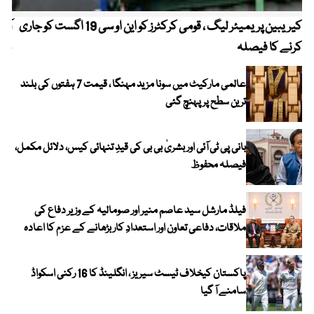
کیریبین پریمیئر لیگ ، قومی کرکٹرز کو این او سی 19 اگست کو جاری
آز
کرنے کا فیصلہ
چھی
عالمی مارکیٹ میں سونا مزید مہنگا ، قیمت 7 ہفتوں کی بلند
ترین سطح پر پہنچ گئی
بانی پی ٹی آئی اور بشریٰ بی بی کی قیدِ تنہائی کیس، دلائل مکمل،
فیصلہ محفوظ
فیلڈ مارشل سید عاصم منیر اور صومالیہ کے وزیر دفاع کی
ملاقات، دفاعی تعاون اور استعدادِ کار بڑھانے کے عزم کا اعادہ
پاکستان کیخلاف ٹیسٹ سیریز ، انگلینڈ کا 16 رکنی اسکواڈ
سامنے آ گیا