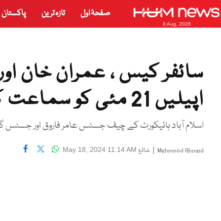
صفحۂ اول
تازہ ترین
پاکستان
8 Aug, 2026
سائفر کیس ، عمران خان اور
اپیلیں 21 مئی کو سماعت کیلئے مقرر
اسلام آباد ہائیکورٹ کے چیف جسٹس عامر فاروق اور جسٹس
|
شائع
May 18, 2024 11:14 AM
Mehmood Ahmed