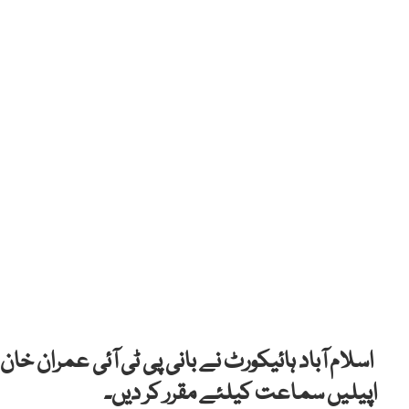
اسلام آباد ہائیکورٹ نے بانی پی ٹی آئی عمران خا
اپیلیں سماعت کیلئے مقرر کر دیں۔