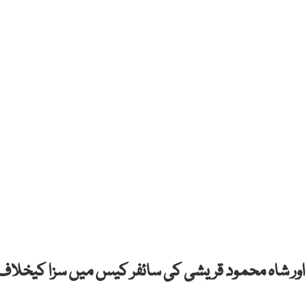
ن اور شاہ محمود قریشی کی سائفر کیس میں سزا کیخلاف