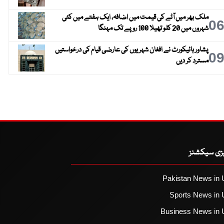
ملک بھر میں آٹے کی قیمت میں اضافہ، ایک ہفتے میں کئی
0
شہروں میں 20 کلو تھیلا 100 روپے تک مہنگا
پشاور ہائیکورٹ نے افغان شہریوں کی عارضی قیام کی درخواستیں
0
مسترد کر دیں
یزی سیکشنز
Pakistan News in 
Sports News in 
Business News in 