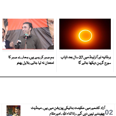
برطانیہ اور آئرلینڈ میں 27 سال بعد نایاب
ہم صبر کر رہے ہیں، ہمارے صبر کا
سورج گرہن دیکھا جائے گا
امتحان نہ لیا جائے، بلاول بھٹو
آزاد کشمیر میں حکومت بنانیکی پوزیشن میں ہیں ، مینڈیٹ
3
02
چھیننے نہیں دیں گے ، رانا ثناء اللہ ، امیر مقام