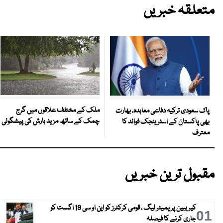
متعلقہ خبریں
ملک کے مختلف علاقوں میں گرج
پاک سعودی ترکیہ دفاعی معاہدہ، بھارت
چمک کے ساتھ مزید بارش کی پیشگوئی
بھی پاکستان کے اسٹریٹجک فوائد کا
معترف
مقبول ترین خبریں
کیریبین پریمیئر لیگ ، قومی کرکٹرز کو این او سی 19 اگست کو
01
جاری کرنے کا فیصلہ