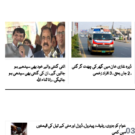
ڈیرہ غازی خان میں گھر کی چھت گر گئی
الٹی گنتی والے خود بھی سیدھے ہو
، 2 جاں بحق ، 3 افراد زخمی
جائیں گے ، ان کی گنتی بھی سیدھی ہو
جائیگی ، رانا ثناء اللہ
عوام کو جزوی ریلیف، پیٹرول، ڈیزل اور مٹی کے تیل کی قیمتوں
0
میں کمی