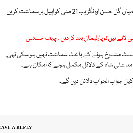
عدالت عالیہ کے چیف جسٹس عامر فاروق اور جسٹس میاں گل حسن اورنگزیب 21 مئی کو اپیل پر سماعت کریں
 لانے ہیں تو پارلیمان بند کر دیں ، چیف جسٹس
 کی کازلسٹ منسوخ ہونے کے باعث سماعت نہیں ہو سکی تھی،
مد علی شاہ کے دلائل مکمل ہونے کا امکان ہے۔
وکیل جواب الجواب دلائل دیں گے۔
EAVE A REPLY