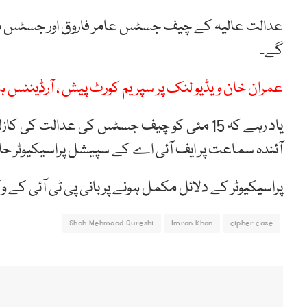
گے۔
عمران خان ویڈیو لنک پر سپریم کورٹ پیش ، آرڈیننس ہی
یاد رہے کہ 15 مئی کو چیف جسٹس کی عدالت
آئندہ سماعت پر ایف آئی اے کے سپیشل پراسیکیوٹر حا
پراسیکیوٹر کے دلائل مکمل ہونے پر بانی پی ٹی آئی کے 
Shah Mehmood Qureshi
Imran khan
cipher case