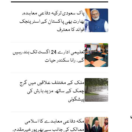
پاک سعودی ترکیہ دفاعی معاہدہ،
بھارت بھی پاکستان کے اسٹریٹجک
فوائد کا معترف
تعلیمی ادارے 24 اگست تک بند رہیں
گے، رانا سکندر حیات
ملک کے مختلف علاقوں میں گرج
چمک کے ساتھ مزید بارش کی
پیشگوئی
مکہ دفاعی معاہدے کا اسلامی
ممالک کی جانب سے بھرپور خیرمقدم،