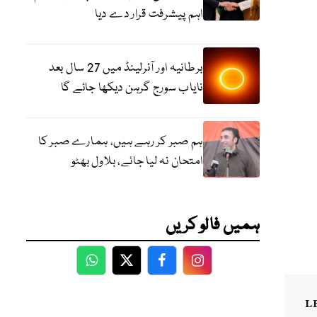
اہم پیشرفت قرار دے دیا
برطانیہ اور آئرلینڈ میں 27 سال بعد
نایاب سورج گرہن دیکھا جائے گا
ہم صبر کر رہے ہیں، ہمارے صبر کا
امتحان نہ لیا جائے، بلاول بھٹو
ہمیں فالو کریں
WhatsApp
Twitter
Facebook
Facebook
L