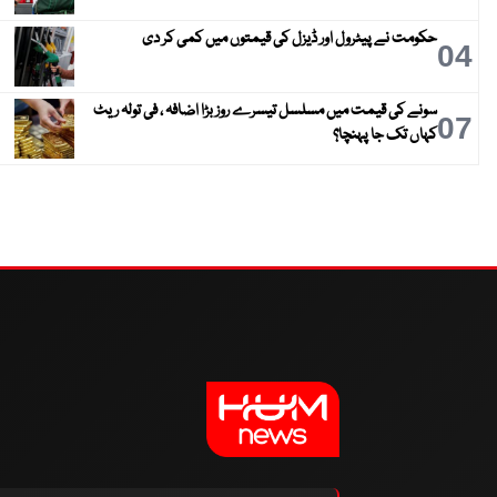
حکومت نے پیٹرول اور ڈیزل کی قیمتوں میں کمی کر دی
04
سونے کی قیمت میں مسلسل تیسرے روز بڑا اضافہ ، فی تولہ ریٹ
07
کہاں تک جا پہنچا؟