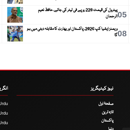
پیٹرول کی قیمت 228 روپے فی لیٹر کی جائے، حافظ نعیم
6
05
الرحمان
ویمنز ایشیا کپ 2026، پاکستان اور بھارت کا مقابلہ دبئی میں ہو
9
08
گا
نیوز کیٹیگریز
انگر
صفحۂ اول
Urdu
تازہ ترین
Urdu
پاکستان
Urdu
دنیا