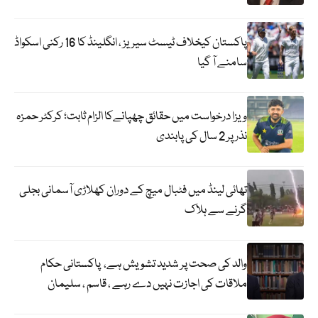
پاکستان کیخلاف ٹیسٹ سیریز ، انگلینڈ کا 16 رکنی اسکواڈ
سامنے آ گیا
ویزا درخواست میں حقائق چھپانےکا الزام ثابت؛ کرکٹر حمزہ
نذر پر 2 سال کی پابندی
تھائی لینڈ میں فٹبال میچ کے دوران کھلاڑی آسمانی بجلی
گرنے سے ہلاک
والد کی صحت پر شدید تشویش ہے، پاکستانی حکام
ملاقات کی اجازت نہیں دے رہے ، قاسم ، سلیمان