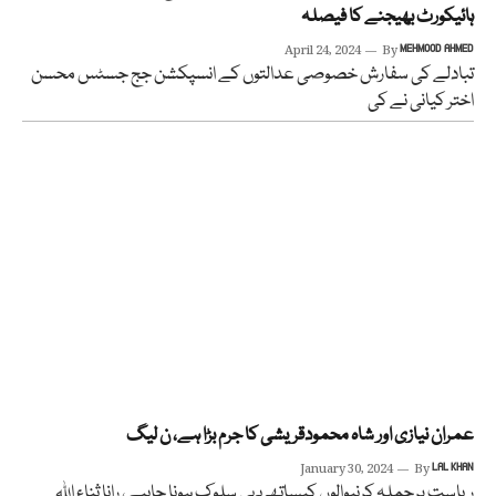
ہائیکورٹ بھیجنے کا فیصلہ
April 24, 2024
By
MEHMOOD AHMED
تبادلے کی سفارش خصوصی عدالتوں کے انسپکشن جج جسٹس محسن
اختر کیانی نے کی
عمران نیازی اور شاہ محمودقریشی کا جرم بڑا ہے، ن لیگ
January 30, 2024
By
LAL KHAN
ریاست پرحملہ کرنیوالوں کیساتھ یہی سلوک ہونا چاہیے، رانا ثناء اللہ