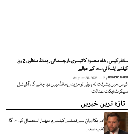
سائفر کیس ، شاہ محمود کا تیسری بار جسمانی ریمانڈ منظور ، 2 روز
کیلئے ایف آئی اے کے حوالے
August 28, 2023
By
MEHMOOD AHMED
کیس میں پشرفت نہ ہوئی تو مزید ریمانڈ نہیں دیا جائے گا ، آفیشل
سیکرٹ ایکٹ عدالت
تازہ ترین خبریں
امریکا ایران سے نمٹنے کیلئے ہر ہتھیار استعمال کرے گا،
نائب صدر