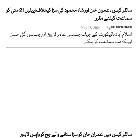
سائفر کیس ، عمران خان اور شاہ محمود کی سزا کیخلاف اپیلیں 21 مئی کو
سماعت کیلئے مقرر
May 18, 2024
By
MEHMOOD AHMED
اسلام آباد ہائیکورٹ کے چیف جسٹس عامر فاروق اور جسٹس گل حسن
اورنگزیب سماعت کرینگے
سائفر کیس میں عمران خان کو سزا سنانے والے جج کو واپس لاہور