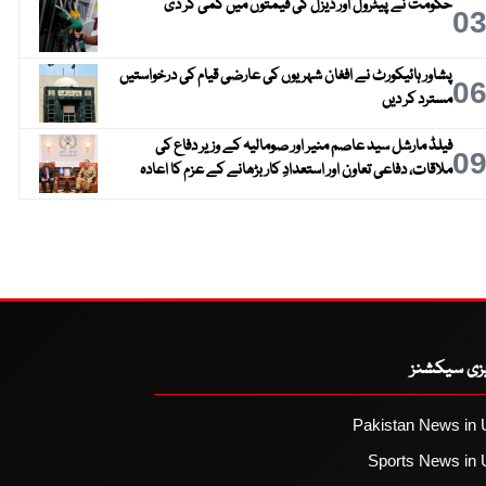
حکومت نے پیٹرول اور ڈیزل کی قیمتوں میں کمی کر دی
0
پشاور ہائیکورٹ نے افغان شہریوں کی عارضی قیام کی درخواستیں
0
مسترد کر دیں
فیلڈ مارشل سید عاصم منیر اور صومالیہ کے وزیر دفاع کی
0
ملاقات، دفاعی تعاون اور استعدادِ کار بڑھانے کے عزم کا اعادہ
یزی سیکشنز
Pakistan News in 
Sports News in 