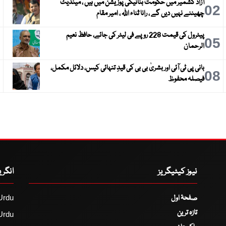
آزاد کشمیر میں حکومت بنانیکی پوزیشن میں ہیں ، مینڈیٹ
3
02
چھیننے نہیں دیں گے ، رانا ثناء اللہ ، امیر مقام
پیٹرول کی قیمت 228 روپے فی لیٹر کی جائے، حافظ نعیم
6
05
الرحمان
بانی پی ٹی آئی اور بشریٰ بی بی کی قیدِ تنہائی کیس، دلائل مکمل،
9
08
فیصلہ محفوظ
نیوز کیٹیگریز
انگر
صفحۂ اول
Urdu
تازہ ترین
Urdu