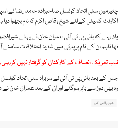
چئیرمین سنی اتحاد کونسل صاحبزادہ حامد رضا نے اس
اکاونٹ کمیٹی کےلئے شیخ وقاص اکرم کا نام بجھوا دیا 
یاد رہے کہ بانی پی ٹی آئی عمران خان نے پہلے شیراف
تھا تاہم ان کے نام پر پارٹی میں شدید اختلافات سامنے آ
نیب تحریک انصاف کے کارکنان کو گرفتار نہیں کر رہی،
جس کے بعد بانی پی ٹی آئی نے سربراہ سنی اتحاد کونسل
وہ بھی دوڑ سے باہر ہوگئے اور ان کے بعد عمران خان نے
شیخ وقاص اکرم