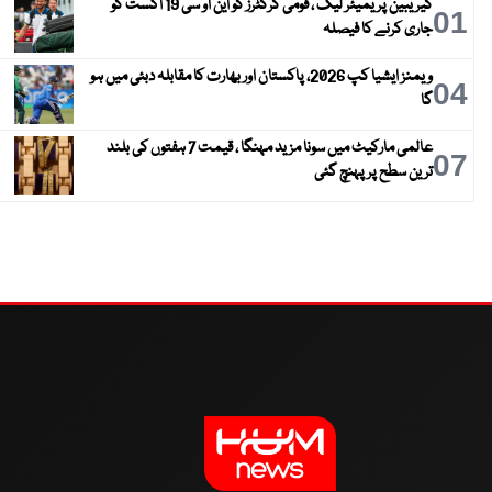
کیریبین پریمیئر لیگ ، قومی کرکٹرز کو این او سی 19 اگست کو
01
جاری کرنے کا فیصلہ
ویمنز ایشیا کپ 2026، پاکستان اور بھارت کا مقابلہ دبئی میں ہو
04
گا
عالمی مارکیٹ میں سونا مزید مہنگا ، قیمت 7 ہفتوں کی بلند
07
ترین سطح پر پہنچ گئی