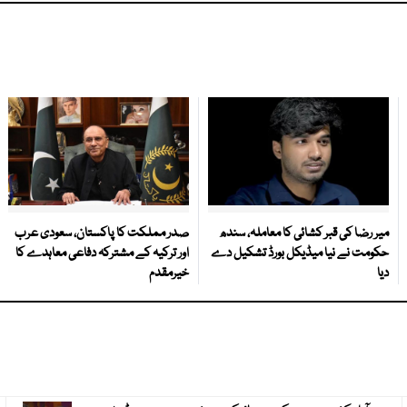
میر رضا کی قبر کشائی کا معاملہ، سندھ
صدر مملکت کا پاکستان، سعودی عرب
حکومت نے نیا میڈیکل بورڈ تشکیل دے
اور ترکیہ کے مشترکہ دفاعی معاہدے کا
دیا
خیرمقدم