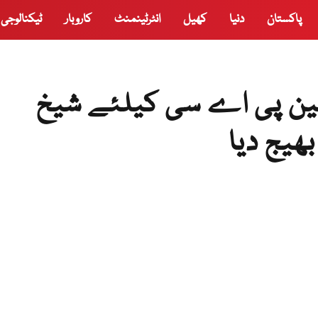
پاکستان
دنیا
کھیل
انٹرٹینمنٹ
کاروبار
ٹیکنالوجی
مین پی اے سی کیلئے شیخ
بھیج دیا