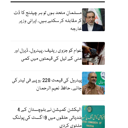
مسلمان متحد ہوں تو ہر چیلنج کا ڈٹ
کر مقابلہ کر سکتے ہیں، ایرانی وزیر
خارجہ
عوام کو جزوی ریلیف، پیٹرول، ڈیزل اور
مٹی کے تیل کی قیمتوں میں کمی
پیٹرول کی قیمت 228 روپے فی لیٹر کی
جائے، حافظ نعیم الرحمان
الیکشن کمیشن نے بلوچستان کے 4
بلدیاتی حلقوں میں 9 اگست کی پولنگ
ملتوی کردی