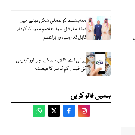
معاہدے کو عملی شکل دینے میں
فیلڈ مارشل سید عاصم منیر کا کردار
قابل قدر ہے، وزیراعظم
پی ٹی اے کا ای سم کے اجرا اور تبدیلی
کی فیس کم کرنے کا فیصلہ
ہمیں فالو کریں
WhatsApp
Twitter
Facebook
Facebook