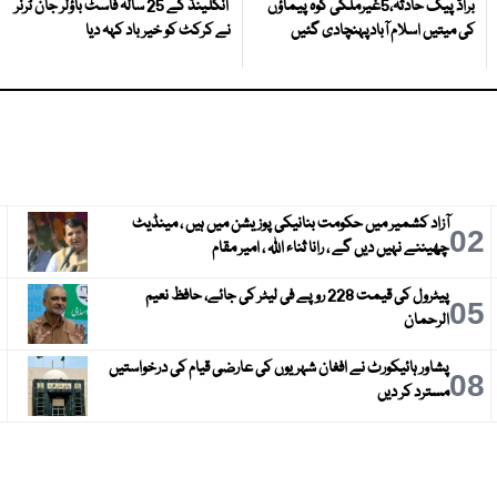
براڈ پیک حادثہ،5غیرملکی کوہ پیماؤں
انگلینڈ کے 25 سالہ فاسٹ باؤلر جان ٹرنر
کی میتیں اسلام آبادپہنچادی گئیں
نے کرکٹ کو خیر باد کہہ دیا
آزاد کشمیر میں حکومت بنانیکی پوزیشن میں ہیں ، مینڈیٹ
3
02
چھیننے نہیں دیں گے ، رانا ثناء اللہ ، امیر مقام
پیٹرول کی قیمت 228 روپے فی لیٹر کی جائے، حافظ نعیم
6
05
الرحمان
پشاور ہائیکورٹ نے افغان شہریوں کی عارضی قیام کی درخواستیں
9
08
مسترد کر دیں