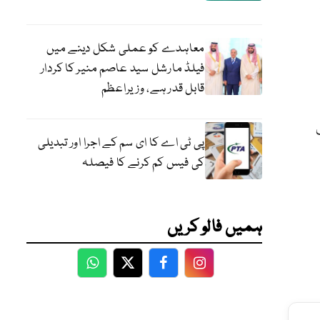
معاہدے کو عملی شکل دینے میں
فیلڈ مارشل سید عاصم منیر کا کردار
قابل قدر ہے، وزیراعظم
پی ٹی اے کا ای سم کے اجرا اور تبدیلی
کی فیس کم کرنے کا فیصلہ
ہمیں فالو کریں
WhatsApp
Twitter
Facebook
Facebook