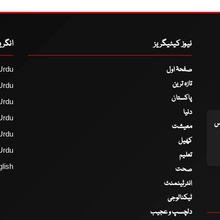
نیوز کیٹیگریز
انگر
صفحۂ اول
Urdu
تازہ ترین
Urdu
پاکستان
Urdu
دنیا
Urdu
اس
معیشت
Urdu
کھیل
Urdu
تعلیم
lish
صحت
انٹرٹینمنٹ
ٹیکنالوجی
دلچسپ و عجیب