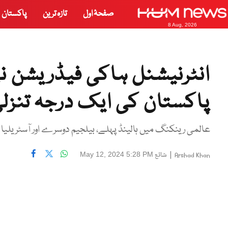
صفحۂ اول
تازہ ترین
پاکستان
8 Aug, 2026
انٹرنیشنل ہاکی فیڈریشن ن
پاکستان کی ایک درجہ تنزل
عالمی رینکنگ میں ہالینڈ پہلے، بیلجیم دوسرے اور آسٹریلیا
|
شائع
May 12, 2024 5:28 PM
Arshad Khan