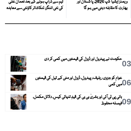
ویمنز ایشیا کپ 2026، پاکستان اور
ٹیم سے ڈراپ ہونے کے بعد نعمان علی
بھارت کا مقابلہ دبئی میں ہو گا
کی نئی اننگز، لنکاشائر کاؤنٹی سے معاہدہ
حکومت نے پیٹرول اور ڈیزل کی قیمتوں میں کمی کر دی
0
عوام کو جزوی ریلیف، پیٹرول، ڈیزل اور مٹی کے تیل کی قیمتوں
0
میں کمی
بانی پی ٹی آئی اور بشریٰ بی بی کی قیدِ تنہائی کیس، دلائل مکمل،
0
فیصلہ محفوظ