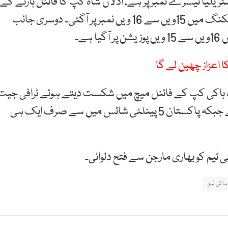
ریلیا تیسرے نمبر پر ہے، اذلان شاہ کپ کا فائنل ہارنے کے
بعد پاکستان کی ایک درجہ تنزلی ہوئی،قومی ہاکی ٹیم ریکنگ میں 15ویں سے 16 ویں نمبر پر آگئی۔ دوسری جانب
ے۔
 اعزاز چھین لے گا
اہ ہاکی کپ کے فائنل میچ میں شکست دیتے ہوئے ٹرافی جیت
لی۔ جاپان نے پاکستان کے خلاف 5 میں سے 4 گول کیے جبکہ پاکستان 5 پینلٹی شاٹس میں سے صرف ایک ہی
نی ٹیم کو بھاری مارجن سے فتح دلوائی۔
ہاکی ٹیم