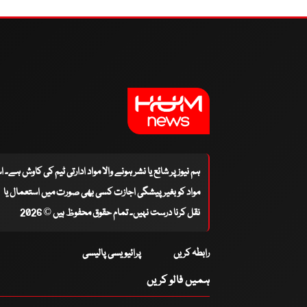
ہم نیوز پر شائع یا نشر ہونے والا مواد ادارتی ٹیم کی کاوش ہے۔ 
مواد کو بغیر پیشگی اجازت کسی بھی صورت میں استعمال یا
نقل کرنا درست نہیں۔ تمام حقوق محفوظ ہیں © 2026
رابطہ کریں
پرائیویسی پالیسی
ہمیں فالو کریں