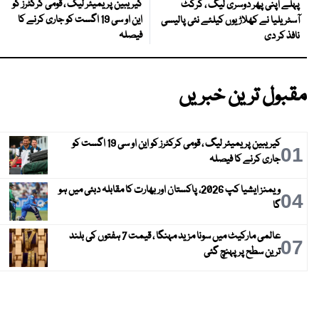
کیریبین پریمیئر لیگ ، قومی کرکٹرز کو
پہلے اپنی پھر دوسری لیگ ، کرکٹ
این او سی 19 اگست کو جاری کرنے کا
آسٹریلیا نے کھلاڑیوں کیلئے نئی پالیسی
فیصلہ
نافذ کر دی
مقبول ترین خبریں
کیریبین پریمیئر لیگ ، قومی کرکٹرز کو این او سی 19 اگست کو
01
جاری کرنے کا فیصلہ
ویمنز ایشیا کپ 2026، پاکستان اور بھارت کا مقابلہ دبئی میں ہو
04
گا
عالمی مارکیٹ میں سونا مزید مہنگا ، قیمت 7 ہفتوں کی بلند
07
ترین سطح پر پہنچ گئی