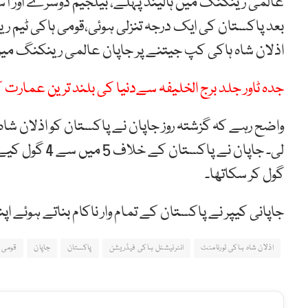
عالمی رینکنگ میں ہالینڈ پہلے، بیلجیم دوسرے اور آسٹ
اذلان شاہ ہاکی کپ جیتنے پر جاپان عالمی رینکنگ میں 16ویں سے 15 ویں پوزیشن پر آگیا ہ
جدہ ٹاور جلد برج الخلیفہ سےدنیا کی بلند ترین عمارت کا
واضح رہے کہ گزشتہ روز جاپان نے پاکستان کو اذلان ش
گول کر سکاتھا۔
جاپانی کیپر نے پاکستان کے تمام وار ناکام بناتے ہوئے اپ
اذلان شاہ ہاکی ٹورنامنٹ
انٹرنیشنل ہاکی فیڈریشن
پاکستان
جاپان
قومی 