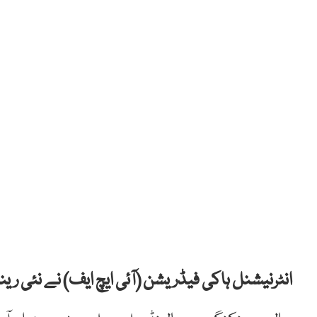
انٹرنیشنل ہاکی فیڈریشن (آئی ایچ ایف) نے نئی ر