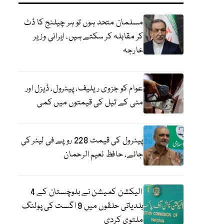
مسلمان متحد ہوں تو ہر چیلنج کا ڈٹ
کر مقابلہ کر سکتے ہیں، ایرانی وزیر
خارجہ
عوام کو جزوی ریلیف، پیٹرول، ڈیزل اور
مٹی کے تیل کی قیمتوں میں کمی
پیٹرول کی قیمت 228 روپے فی لیٹر کی
جائے، حافظ نعیم الرحمان
الیکشن کمیشن نے بلوچستان کے 4
بلدیاتی حلقوں میں 9 اگست کی پولنگ
ملتوی کردی