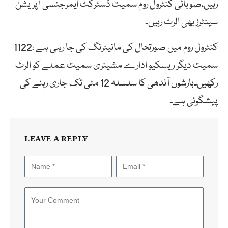
رہیں،صوبائی کنٹرول روم سمیت ڈسٹرکٹ ایمرجنسی آپریشن
سینٹرز بھی الرٹ رہیں۔
کنٹرول روم میں صورتحال کی مانیٹرنگ کی جا رہی ہے ،1122
سمیت دیگر ریسکیو ادارے مشینری سمیت عملے کو الرٹ
رکھیں۔بارشوں آندھی کا سلسلہ 12 مئی تک جاری رہنے کی
پیشگوئی ہے۔
LEAVE A REPLY