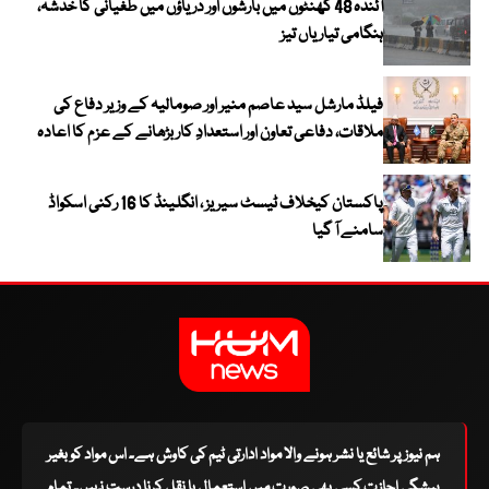
آئندہ 48 گھنٹوں میں بارشوں اور دریاؤں میں طغیانی کا خدشہ،
ہنگامی تیاریاں تیز
فیلڈ مارشل سید عاصم منیر اور صومالیہ کے وزیر دفاع کی
ملاقات، دفاعی تعاون اور استعدادِ کار بڑھانے کے عزم کا اعادہ
پاکستان کیخلاف ٹیسٹ سیریز ، انگلینڈ کا 16 رکنی اسکواڈ
سامنے آ گیا
ہم نیوز پر شائع یا نشر ہونے والا مواد ادارتی ٹیم کی کاوش ہے۔ اس مواد کو بغیر
پیشگی اجازت کسی بھی صورت میں استعمال یا نقل کرنا درست نہیں۔ تمام