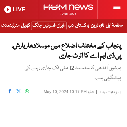
LIVE
7 Aug, 2026
صفحۂ اول
تازہ ترین
پاکستان
دنیا
ایران-اسرائیل جنگ
کھیل
انٹرٹینمنٹ
پنجاب کے مختلف اضلاع میں موسلادھار بارش،
پی ڈی ایم اے کا الرٹ جاری
بارشوں آندھی کا سلسلہ 12 مئی تک جاری رہنے کی
پیشگوئی ہے۔
|
شائع
May 10, 2024 10:17 PM
Hasnat Mughal