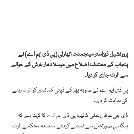
پروونشیل ڈیزاسٹر مینجمنٹ اتھارٹی (پی ڈی ایم اے) نے
پنجاب کے مختلف اضلاع میں موسلادھار بارش کے حوالے
سے الرٹ جاری کر دیا۔
پی ڈی ایم اے نے صوبہ بھر کے ڈپٹی کمشنرز کو الرٹ رہنے
کی ہدایت کر دی۔
ڈی جی عرفان علی کاٹھیا پی ڈی ایم اے کا کہنا ہے کہ
ہنگامی صورتحال سے نمٹنے کیلئے متعلقہ محکمے الرٹ