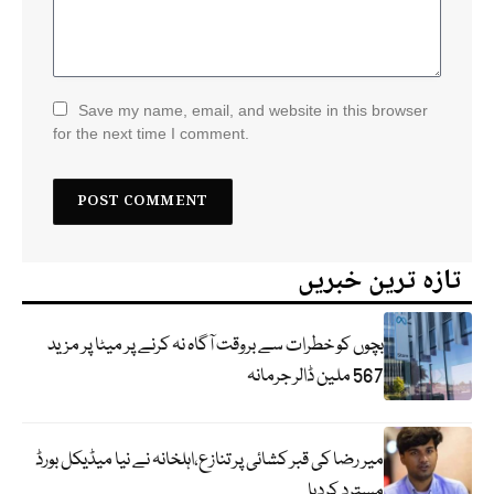
Save my name, email, and website in this browser
for the next time I comment.
تازہ ترین خبریں
بچوں کو خطرات سے بروقت آگاہ نہ کرنے پر میٹا پر مزید
567 ملین ڈالر جرمانہ
میر رضا کی قبر کشائی پر تنازع،اہلخانہ نے نیا میڈیکل بورڈ
مسترد کردیا