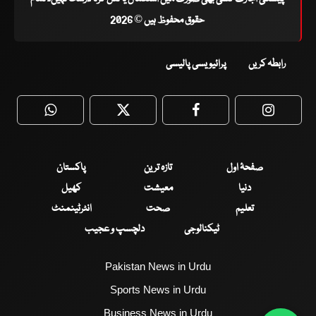
حقوق محفوظ ہیں © 2026
رابطہ کریں
پرائیویسی پالیسی
WhatsApp
Twitter
Facebook
Faceboo
صفحۂ اول
تازہ ترین
پاکستان
دنیا
معیشت
کھیل
تعلیم
صحت
انٹرٹینمنٹ
ٹیکنالوجی
دلچسپ و عجیب
Pakistan News in Urdu
Sports News in Urdu
Business News in Urdu