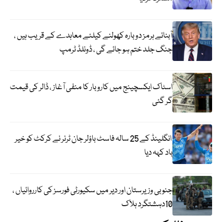
آبنائے ہرمز دوبارہ کھولنے کیلئے معاہدے کے قریب ہیں ،
جنگ جلد ختم ہو جائے گی ، ڈونلڈ ٹرمپ
اسٹاک ایکسچینج میں کاروبار کا منفی آغاز ، ڈالر کی قیمت
گر گئی
انگلینڈ کے 25 سالہ فاسٹ باؤلر جان ٹرنر نے کرکٹ کو خیر
باد کہہ دیا
جنوبی وزیرستان اور دیر میں سکیورٹی فورسز کی کارروائیاں ،
10دہشتگرد ہلاک