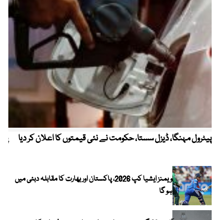
پیٹرول مہنگا، ڈیزل سستا، حکومت نے نئی قیمتوں کا اعلان کر دیا
پنج
ویمنز ایشیا کپ 2026، پاکستان اور بھارت کا مقابلہ دبئی میں
ہو گا