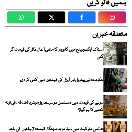
ہمیں فالو کریں
WhatsApp
Twitter
Facebook
Faceboo
متعلقہ خبریں
اسٹاک ایکسچینج میں کاروبار کا منفی آغاز ، ڈالر کی قیمت گر
گئی
حکومت نے پیٹرول اور ڈیزل کی قیمتوں میں کمی کر دی
سونے کی قیمت میں مسلسل دوسرے روز ہوشربا اضافہ ، فی تولہ
کتنے کا ہو گیا؟
عالمی مارکیٹ میں سونا مزید مہنگا ، قیمت 7 ہفتوں کی بلند