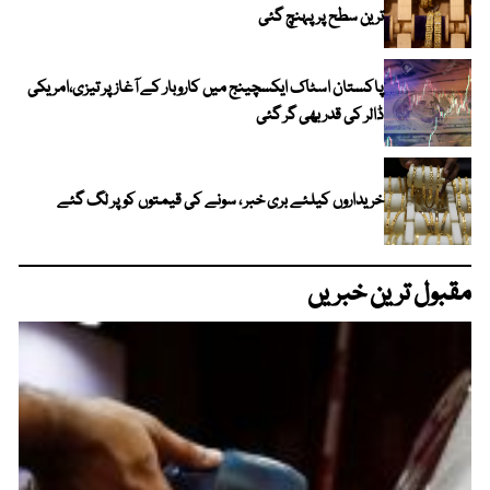
ترین سطح پر پہنچ گئی
پاکستان اسٹاک ایکسچینج میں کاروبار کے آغاز پر تیزی،امریکی
ڈالر کی قدر بھی گر گئی
خریداروں کیلئے بری خبر ، سونے کی قیمتوں کو پر لگ گئے
مقبول ترین خبریں