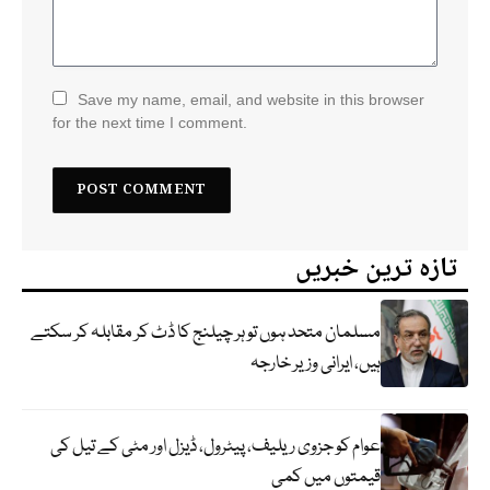
Save my name, email, and website in this browser
for the next time I comment.
تازہ ترین خبریں
مسلمان متحد ہوں تو ہر چیلنج کا ڈٹ کر مقابلہ کر سکتے
ہیں، ایرانی وزیر خارجہ
عوام کو جزوی ریلیف، پیٹرول، ڈیزل اور مٹی کے تیل کی
قیمتوں میں کمی