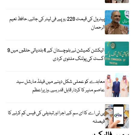
پیٹرول کی قیمت 228 روپے فی لیٹر کی جائے، حافظ نعیم
الرحمان
الیکشن کمیشن نے بلوچستان کے 4 بلدیاتی حلقوں میں 9
اگست کی پولنگ ملتوی کردی
معاہدے کو عملی شکل دینے میں فیلڈ مارشل سید
عاصم منیر کا کردار قابل قدر ہے، وزیراعظم
پی ٹی اے کا ای سم کے اجرا اور تبدیلی کی فیس کم کرنے کا
فیصلہ