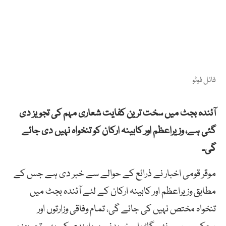
فائل فوٹو
آئندہ بجٹ میں سخت ترین کفایت شعاری مہم کی تجویز دی
گئی ہے، وزیراعظم اور کابینہ ارکان کو تنخواہ نہیں دی جائے
گی۔
موقر قومی اخبار نے ذرائع کے حوالے سے خبر دی ہے جس کے
مطابق وزیراعظم اور کابینہ ارکان کے لئے آئندہ بجٹ میں
تنخواہ مختص نہیں کی جائے گی، تمام وفاقی وزارتوں اور