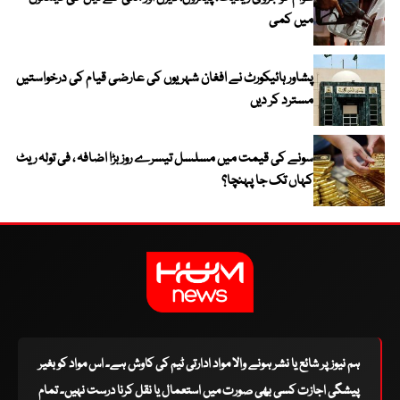
میں کمی
پشاور ہائیکورٹ نے افغان شہریوں کی عارضی قیام کی درخواستیں
مسترد کر دیں
سونے کی قیمت میں مسلسل تیسرے روز بڑا اضافہ ، فی تولہ ریٹ
کہاں تک جا پہنچا؟
ہم نیوز پر شائع یا نشر ہونے والا مواد ادارتی ٹیم کی کاوش ہے۔ اس مواد کو بغیر
پیشگی اجازت کسی بھی صورت میں استعمال یا نقل کرنا درست نہیں۔ تمام