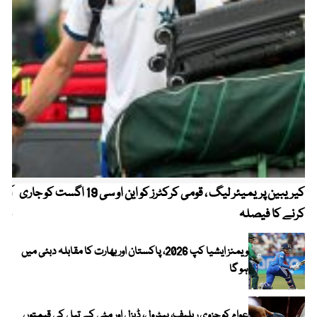
کیریبین پریمیئر لیگ ، قومی کرکٹرز کو این او سی 19 اگست کو جاری
آز
کرنے کا فیصلہ
چھی
ویمنز ایشیا کپ 2026، پاکستان اور بھارت کا مقابلہ دبئی میں
ہو گا
عوام کو جزوی ریلیف، پیٹرول، ڈیزل اور مٹی کے تیل کی قیمتوں