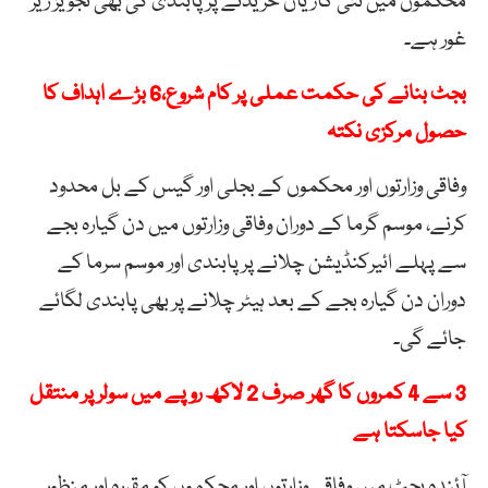
محکموں میں نئی گاڑیاں خریدنے پر پابندی کی بھی تجویز زیر
غور ہے۔
بجٹ بنانے کی حکمت عملی پر کام شروع،6 بڑے اہداف کا
حصول مرکزی نکتہ
وفاقی وزارتوں اور محکموں کے بجلی اور گیس کے بل محدود
کرنے، موسم گرما کے دوران وفاقی وزارتوں میں دن گیارہ بجے
سے پہلے ائیرکنڈیشن چلانے پر پابندی اور موسم سرما کے
دوران دن گیارہ بجے کے بعد ہیٹر چلانے پر بھی پابندی لگائے
جائے گی۔
3 سے 4 کمروں کا گھر صرف 2 لاکھ روپے میں سولر پر منتقل
کیا جاسکتا ہے
آئندہ بجٹ میں وفاقی وزارتوں اور محکموں کو مقررہ اور منظور