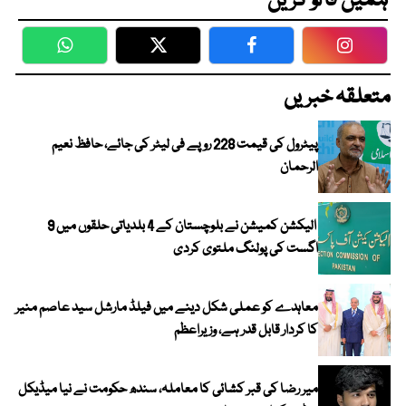
ہمیں فالو کریں
WhatsApp
Twitter
Facebook
Faceboo
متعلقہ خبریں
پیٹرول کی قیمت 228 روپے فی لیٹر کی جائے، حافظ نعیم
الرحمان
الیکشن کمیشن نے بلوچستان کے 4 بلدیاتی حلقوں میں 9
اگست کی پولنگ ملتوی کردی
معاہدے کو عملی شکل دینے میں فیلڈ مارشل سید عاصم منیر
کا کردار قابل قدر ہے، وزیراعظم
میر رضا کی قبر کشائی کا معاملہ، سندھ حکومت نے نیا میڈیکل