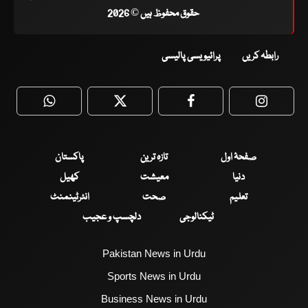
حقوق محفوظ ہیں © 2026
رابطہ کریں
پرائیویسی پالیسی
WhatsApp
Twitter
Facebook
Faceboo
صفحۂ اول
تازہ ترین
پاکستان
دنیا
معیشت
کھیل
تعلیم
صحت
انٹرٹینمنٹ
ٹیکنالوجی
دلچسپ و عجیب
Pakistan News in Urdu
Sports News in Urdu
Business News in Urdu