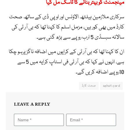
مینجمنٹ کو بہتر بنانے کا ٹاسک مل گیا
سرکاری ملازمین ہیلتھ الاؤنس اور اوپی ڈی کے ساتھ صحت
کارڈ میں بھی کور ہیں، مزمل اسلم کا کہنا تھا کہ بی آر ٹی کی
سالانہ سبسڈی 5 ارب روپے سے بڑھ گئی ہے۔
ان کا کہنا تھا کہ بی آر ٹی کے کرایوں میں اضافہ ناگزیرہو چکا
ہے، انہوں نے کہا کہ بی آر ٹی فی اسٹاپ کرایہ میں 5 سے
10روپے اضافہ کریں گے۔
sehat card
صحت کارڈ
LEAVE A REPLY