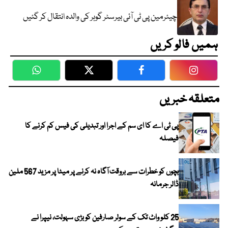
چیئرمین پی ٹی آئی بیرسٹر گوہر کی والدہ انتقال کر گئیں
ہمیں فالو کریں
WhatsApp
Twitter
Facebook
Faceboo
متعلقہ خبریں
پی ٹی اے کا ای سم کے اجرا اور تبدیلی کی فیس کم کرنے کا
فیصلہ
بچوں کو خطرات سے بروقت آگاہ نہ کرنے پر میٹا پر مزید 567 ملین
ڈالر جرمانہ
25 کلو واٹ تک کے سولر صارفین کو بڑی سہولت، نیپرا نے