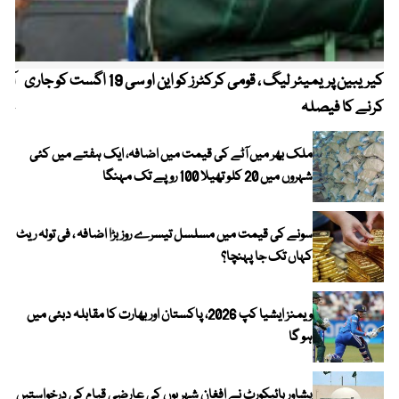
کیریبین پریمیئر لیگ ، قومی کرکٹرز کو این او سی 19 اگست کو جاری
آز
کرنے کا فیصلہ
چھی
ملک بھر میں آٹے کی قیمت میں اضافہ، ایک ہفتے میں کئی
شہروں میں 20 کلو تھیلا 100 روپے تک مہنگا
سونے کی قیمت میں مسلسل تیسرے روز بڑا اضافہ ، فی تولہ ریٹ
کہاں تک جا پہنچا؟
ویمنز ایشیا کپ 2026، پاکستان اور بھارت کا مقابلہ دبئی میں
ہو گا
پشاور ہائیکورٹ نے افغان شہریوں کی عارضی قیام کی درخواستیں