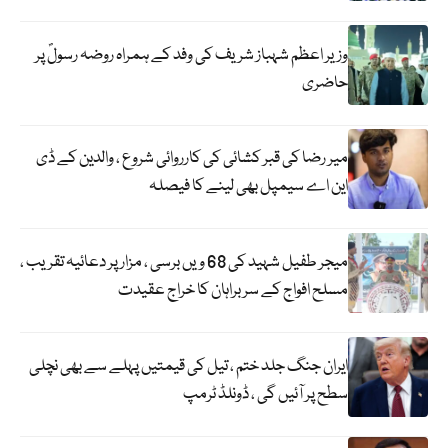
وزیر اعظم شہباز شریف کی وفد کے ہمراہ روضہ رسولؐ پر
حاضری
میر رضا کی قبر کشائی کی کارروائی شروع ، والدین کے ڈی
این اے سیمپل بھی لینے کا فیصلہ
میجر طفیل شہید کی 68 ویں برسی ، مزار پر دعائیہ تقریب ،
مسلح افواج کے سربراہان کا خراج عقیدت
ایران جنگ جلد ختم ، تیل کی قیمتیں پہلے سے بھی نچلی
سطح پر آئیں گی ، ڈونلڈ ٹرمپ