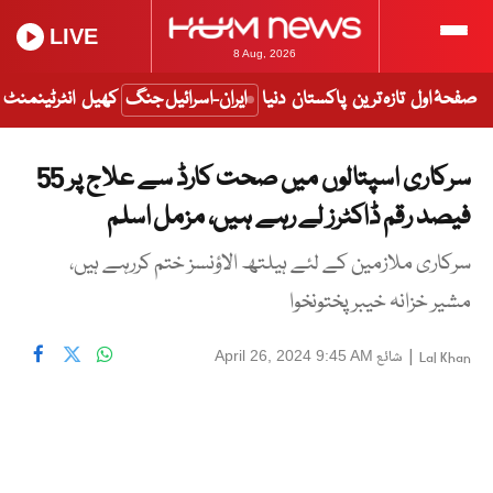
LIVE
8 Aug, 2026
صفحۂ اول
تازہ ترین
پاکستان
دنیا
ایران-اسرائیل جنگ
کھیل
انٹرٹینمنٹ
سرکاری اسپتالوں میں صحت کارڈ سے علاج پر 55
فیصد رقم ڈاکٹرز لے رہے ہیں، مزمل اسلم
سرکاری ملازمین کے لئے ہیلتھ الاؤنسز ختم کررہے ہیں،
مشیر خزانہ خیبرپختونخوا
|
شائع
April 26, 2024 9:45 AM
Lal Khan