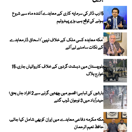
5 ارب ڈالر کی سرمایہ کاری کے معاہدے آئندہ ماہ سے شروع
ہونے کی توقع ہے، وزیر پیٹرولیم
‘مکہ معاہدہ کسی ملک کے خلاف نہیں’؛ اسحاق ڈار معاہدے
کے نکات سامنے لے آئے
بلوچستان میں دہشت گردوں کے خلاف کارروائیاں جاری، 15
خوارج ہلاک
بارشوں کی تباہی؛ قصور میں چھتیں گرنے سے 2 افراد جاں بحق؛
حیدرآباد میں 3 نوجوان ڈوب گئے
مکہ مکرمہ دفاعی معاہدے میں ایران کو بھی شامل کیا جائے،
حافظ نعیم الرحمان