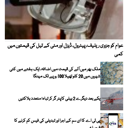
عوام کو جزوی ریلیف، پیٹرول، ڈیزل اور مٹی کے تیل کی قیمتوں میں
4 روز میں سونے کی قیمت میں بڑا اضافہ
کمی
ملک بھر میں آٹے کی قیمت میں اضافہ، ایک ہفتے میں کئی
شہروں میں 20 کلو تھیلا 100 روپے تک مہنگا
یکے بعد دیگرے 2 ہیلی کاپٹر گر کر تباہ؛ متعدد ہلاکتیں
پی ٹی اے کا ای سم کے اجرا اور تبدیلی کی فیس کم کرنے کا