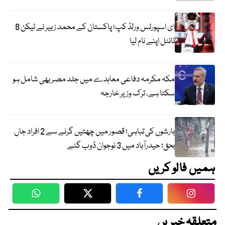
ای اسپورٹس ورلڈ کپ؛ پاکستان کے محمد زبیر نے ٹیکن 8
ٹائٹل اپنے نام لیا
مکہ مکرمہ دفاعی معاہدے میں جلد مصر بھی شامل ہو
سکتا ہے، ترک وزیر خارجہ
بارشوں کی تباہی؛ قصور میں چھتیں گرنے سے 2 افراد جاں
بحق؛ حیدرآباد میں 3 نوجوان ڈوب گئے
ہمیں فالو کریں
WhatsApp
Twitter
Facebook
Faceboo
متعلقہ خبریں