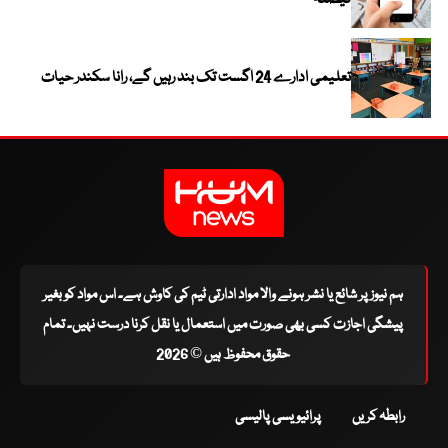
فیصلہ
تعلیمی ادارے 24 اگست تک بند رہیں گے، رانا سکندر حیات
ہم نیوز پر شائع یا نشر ہونے والا مواد ادارتی ٹیم کی کاوش ہے۔ اس مواد کو بغیر
پیشگی اجازت کسی بھی صورت میں استعمال یا نقل کرنا درست نہیں۔ تمام
حقوق محفوظ ہیں © 2026
رابطہ کریں
پرائیویسی پالیسی