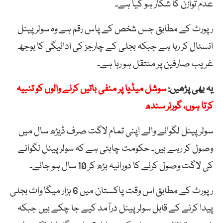
عدم توازن کا شکار ہو گیا ہے۔
رپورٹ کے مطابق جس شخص کے پاس رقم ہے وہ سولر پینل
انسٹال کر رہا ہے جبکہ بجلی کے چارجز کی ادائیگی کا بوجھ
غریب صارفین پر منتقل ہو رہا ہے۔
یہ بھی پڑھیں:
سوشل میڈیا پر منفی باتیں کرنے والوں کو تنبیہ
کرتا ہوں، گورنر سندھ
سولر پینل لگوانے والے اپنی تمام لاگت صرف ڈیڑھ سال میں
وصول کر رہے ہیں۔ حکومت چاہتی ہے کہ سولر پینل لگوانے
کی لاگت وصول کرنے کا دورانیہ بڑھ کر 10 سال ہو جائے۔
رپورٹ کے مطابق اس وقت پاکستان میں 6 ہزار میگا واٹ بجلی
پیدا کرنے کے قابل سولر پینل درآمد کیے جا چکے ہیں جبکہ