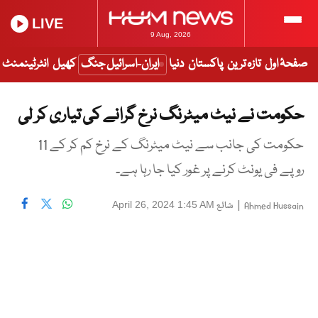
LIVE
9 Aug, 2026
صفحۂ اول
تازہ ترین
پاکستان
دنیا
ایران-اسرائیل جنگ
کھیل
انٹرٹینمنٹ
حکومت نے نیٹ میٹرنگ نرخ گرانے کی تیاری کر لی
حکومت کی جانب سے نیٹ میٹرنگ کے نرخ کم کر کے 11
روپے فی یونٹ کرنے پر غور کیا جا رہا ہے۔
|
شائع
April 26, 2024 1:45 AM
Ahmed Hussain