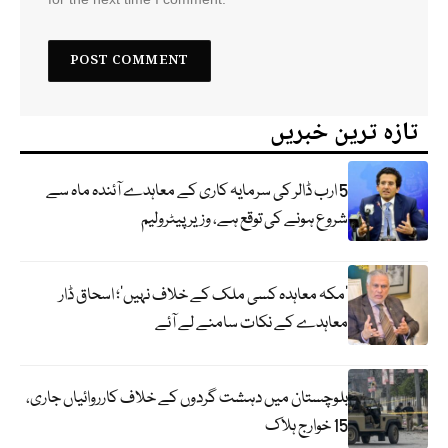
تازہ ترین خبریں
5 ارب ڈالر کی سرمایہ کاری کے معاہدے آئندہ ماہ سے
شروع ہونے کی توقع ہے، وزیر پیٹرولیم
‘مکہ معاہدہ کسی ملک کے خلاف نہیں’؛ اسحاق ڈار
معاہدے کے نکات سامنے لے آئے
بلوچستان میں دہشت گردوں کے خلاف کارروائیاں جاری،
15 خوارج ہلاک