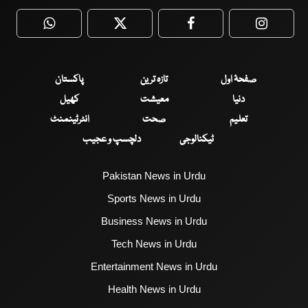
WhatsApp
Twitter
Facebook
Faceboo
صفحۂ اول
تازہ ترین
پاکستان
دنیا
معیشت
کھیل
تعلیم
صحت
انٹرٹینمنٹ
ٹیکنالوجی
دلچسپ و عجیب
Pakistan News in Urdu
Sports News in Urdu
Business News in Urdu
Tech News in Urdu
Entertainment News in Urdu
Health News in Urdu