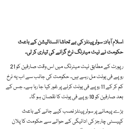
اسلام آباد: سولر پینلز کی بے تحاشا انسٹالیشن کے باعث
حکومت نے نیٹ میٹرنگ نرخ گرانے کی تیاری کر لی۔
رپورٹ کے مطابق نیٹ میٹرنگ میں اس وقت صارفین کو 21
روپے فی یونٹ مل رہے ہیں۔ حکومت کی جانب سے اب یہ نرخ
کم کر کے 11 روپے فی یونٹ کرنے پر غور کیا جا رہا ہے۔ جس کے
بعد صارفین کو 10 روپے فی یونٹ کا نقصان ہو گا۔
بڑے پیمانے پر سولر پینلز نصب کیے جانے کے باعث
کپیسٹی چارجز کی ادائیگی کے حوالے سے حکومت کا پلان