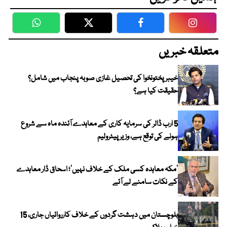
WhatsApp
Twitter
Facebook
Faceboo
متعلقہ خبریں
خیبر پختونخوا کی تحصیل غازی صوبہ پنجاب میں شامل؟
حقیقت کیا ہے؟
5 ارب ڈالر کی سرمایہ کاری کے معاہدے آئندہ ماہ سے شروع
ہونے کی توقع ہے، وزیر پیٹرولیم
‘مکہ معاہدہ کسی ملک کے خلاف نہیں’؛ اسحاق ڈار معاہدے
کے نکات سامنے لے آئے
بلوچستان میں دہشت گردوں کے خلاف کارروائیاں جاری، 15