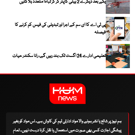
یکے بعد دیگرے 2 ہیلی کاپٹر گر کر تباہ؛ متعدد ہلاکتیں
پی ٹی اے کا ای سم کے اجرا اور تبدیلی کی فیس کم کرنے کا
فیصلہ
تعلیمی ادارے 24 اگست تک بند رہیں گے، رانا سکندر حیات
ہم نیوز پر شائع یا نشر ہونے والا مواد ادارتی ٹیم کی کاوش ہے۔ اس مواد کو بغیر
پیشگی اجازت کسی بھی صورت میں استعمال یا نقل کرنا درست نہیں۔ تمام