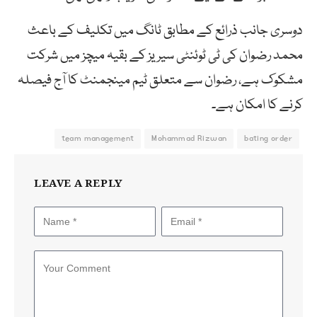
دوسری جانب ذرائع کے مطابق ٹانگ میں تکلیف کے باعث
محمد رضوان کی ٹی ٹوئنٹی سیریز کے بقیہ میچز میں شرکت
مشکوک ہے، رضوان سے متعلق ٹیم مینجمنٹ کا آج فیصلہ
کرنے کا امکان ہے۔
team management
Mohammad Rizwan
bating order
LEAVE A REPLY