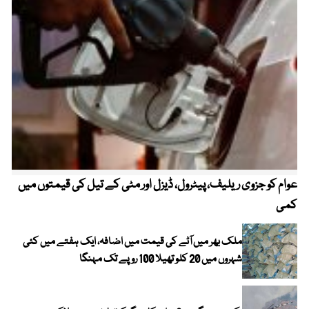
عوام کو جزوی ریلیف، پیٹرول، ڈیزل اور مٹی کے تیل کی قیمتوں میں
4 روز میں سونے کی قیمت میں بڑا اضافہ
کمی
ملک بھر میں آٹے کی قیمت میں اضافہ، ایک ہفتے میں کئی
شہروں میں 20 کلو تھیلا 100 روپے تک مہنگا