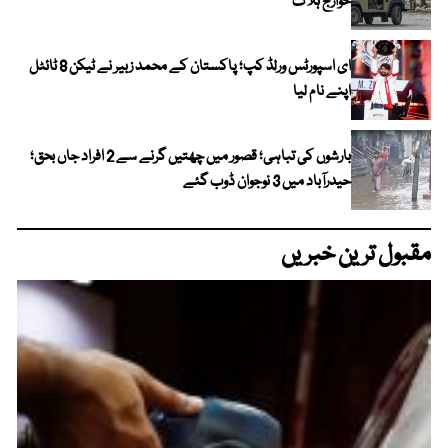
خوارج ہلاک
ای اسپورٹس ورلڈ کپ؛ پاکستان کے محمد زبیر نے ٹیکن 8 ٹائٹل
اپنے نام لیا
بارشوں کی تباہی؛ قصور میں چھتیں گرنے سے 2 افراد جاں بحق؛
حیدرآباد میں 3 نوجوان ڈوب گئے
مقبول ترین خبریں