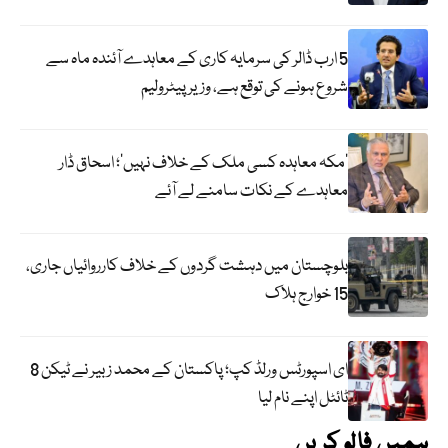
5 ارب ڈالر کی سرمایہ کاری کے معاہدے آئندہ ماہ سے
شروع ہونے کی توقع ہے، وزیر پیٹرولیم
‘مکہ معاہدہ کسی ملک کے خلاف نہیں’؛ اسحاق ڈار
معاہدے کے نکات سامنے لے آئے
بلوچستان میں دہشت گردوں کے خلاف کارروائیاں جاری،
15 خوارج ہلاک
ای اسپورٹس ورلڈ کپ؛ پاکستان کے محمد زبیر نے ٹیکن 8
ٹائٹل اپنے نام لیا
ہمیں فالو کریں