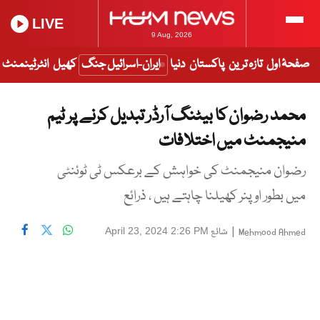
LIVE
9 Aug, 2026
صفحۂ اول
تازہ ترین
پاکستان
دنیا
ایران-اسرائیل جنگ
کھیل
انٹرٹینمنٹ
محمد رضوان کا بیٹنگ آرڈر تبدیل کرنے پر ٹیم
منیجمنٹ میں اختلافات
رضوان منیجمنٹ کی خواہش کے برعکس ٹی ٹوئنٹی
میں بطور اوپنر کھیلنا چاہتے ہیں ، ذرائع
|
شائع
April 23, 2024 2:26 PM
Mehmood Ahmed