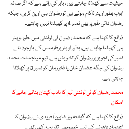
حیثیت سے کھلانا چاہتے ہیں ، بابر کی رائے ہے کہ اگر صائم
ایوب بطور اوپنر ناکام ہوئے ہیں تو رضوان ہی اوپن کریں، جبکہ
رضوان ذاتی طور پر بھی نمبر 4 پر کھیلنا نہیں چاہتے۔
ذرائع کا کہنا ہے کہ محمد رضوان ٹی ٹوئنٹی میں بطور اوپنر
ہی کھیلنا چاہتے ہیں، بطور اوپنر پرفارمنس کے باوجود نئے
نمبر کی تجویز پر رضوان کو تشویش ہے، ٹیم مینجمنٹ محمد
رضوان کی جگہ عثمان خان یا فخر زمان کو نمبر 3 پر کھلانا
چاہتی ہے۔
محمد رضوان کو ٹی ٹوئنٹی ٹیم کا نائب کپتان بنائے جانے کا
امکان
ذرائع کا کہنا ہے کہ گزشتہ روز شاہین آفریدی نے رضوان کا
اعتماد بڑھانے کے لیے خصوصی تقریب رکھی تھی۔