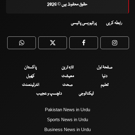
حقوق محفوظ ہیں © 2026
رابطہ کریں
پرائیویسی پالیسی
WhatsApp
Twitter
Facebook
Faceboo
صفحۂ اول
تازہ ترین
پاکستان
دنیا
معیشت
کھیل
تعلیم
صحت
انٹرٹینمنٹ
ٹیکنالوجی
دلچسپ و عجیب
Pakistan News in Urdu
Sports News in Urdu
Business News in Urdu