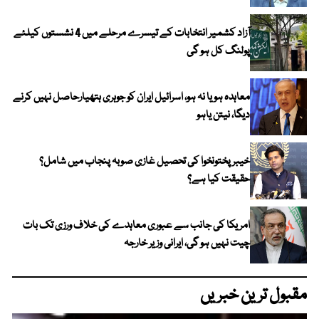
آزاد کشمیر انتخابات کے تیسرے مرحلے میں 4 نشستوں کیلئے
پولنگ کل ہو گی
معاہدہ ہو یا نہ ہو، اسرائیل ایران کو جوہری ہتھیارحاصل نہیں کرنے
دیگا، نیتن یاہو
خیبر پختونخوا کی تحصیل غازی صوبہ پنجاب میں شامل؟
حقیقت کیا ہے؟
امریکا کی جانب سے عبوری معاہدے کی خلاف ورزی تک بات
چیت نہیں ہو گی، ایرانی وزیر خارجہ
مقبول ترین خبریں