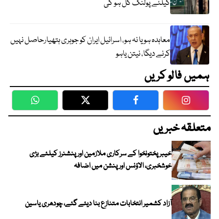
کیلئے پولنگ کل ہو گی
معاہدہ ہو یا نہ ہو، اسرائیل ایران کو جوہری ہتھیارحاصل نہیں
کرنے دیگا، نیتن یاہو
ہمیں فالو کریں
WhatsApp
Twitter
Facebook
Faceboo
متعلقہ خبریں
خیبرپختونخوا کے سرکاری ملازمین اور پنشنرز کیلئے بڑی
خوشخبری، الاؤنس اور پنشن میں اضافہ
آزاد کشمیر انتخابات متنازع بنا دیئے گئے، چودھری یاسین