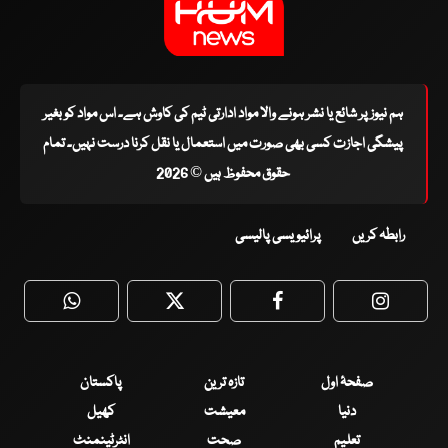
ہم نیوز پر شائع یا نشر ہونے والا مواد ادارتی ٹیم کی کاوش ہے۔ اس مواد کو بغیر
پیشگی اجازت کسی بھی صورت میں استعمال یا نقل کرنا درست نہیں۔ تمام
حقوق محفوظ ہیں © 2026
رابطہ کریں
پرائیویسی پالیسی
WhatsApp
Twitter
Facebook
Faceboo
صفحۂ اول
تازہ ترین
پاکستان
دنیا
معیشت
کھیل
تعلیم
صحت
انٹرٹینمنٹ