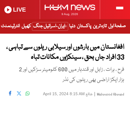
LIVE
9 Aug, 2026
صفحۂ اول
تازہ ترین
پاکستان
دنیا
ایران-اسرائیل جنگ
کھیل
انٹرٹینمنٹ
افغانستان میں بارشوں اور سیلابی ریلوں سے تباہی ،
33 افراد جاں بحق ، سینکڑوں مکانات تباہ
فرح ، ہرات ، زابل اور قندہار میں 600 کلومیٹر سڑکیں اور 2
ہزار ایکڑ اراضی بھی ریلوں کی نذر
|
شائع
April 15, 2024 8:15 AM
Mehmood Ahmed