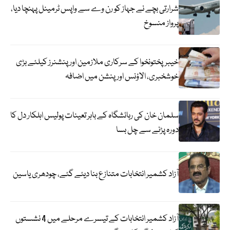
شرارتی بچے نے جہاز کو رن وے سے واپس ٹرمینل پہنچا دیا،
پرواز منسوخ
خیبرپختونخوا کے سرکاری ملازمین اور پنشنرز کیلئے بڑی
خوشخبری، الاؤنس اور پنشن میں اضافہ
سلمان خان کی رہائشگاہ کے باہر تعینات پولیس اہلکار دل کا
دورہ پڑنے سے چل بسا
آزاد کشمیر انتخابات متنازع بنا دیئے گئے، چودھری یاسین
آزاد کشمیر انتخابات کے تیسرے مرحلے میں 4 نشستوں