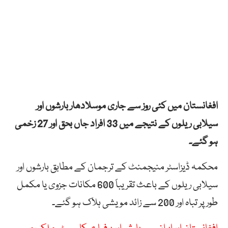
افغانستان میں کئی روز سے جاری موسلادھار بارشوں اور
سیلابی ریلوں کے نتیجے میں 33 افراد جاں بحق اور 27 زخمی
ہو گئے۔
محکمہ ڈیزاسٹر منیجمنٹ کے ترجمان کے مطابق بارشوں اور
سیلابی ریلوں کے باعث تقریباً 600 مکانات جزوی یا مکمل
طور پر تباہ اور 200 سے زائد مویشی ہلاک ہو گئے۔