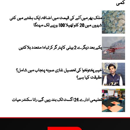
کمی
ملک بھر میں آٹے کی قیمت میں اضافہ، ایک ہفتے میں کئی
شہروں میں 20 کلو تھیلا 100 روپے تک مہنگا
یکے بعد دیگرے 2 ہیلی کاپٹر گر کر تباہ؛ متعدد ہلاکتیں
خیبر پختونخوا کی تحصیل غازی صوبہ پنجاب میں شامل؟
حقیقت کیا ہے؟
تعلیمی ادارے 24 اگست تک بند رہیں گے، رانا سکندر حیات