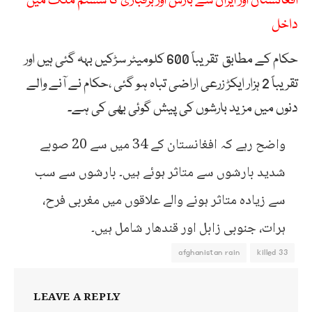
افغانستان اور ایران سے بارش اور برفباری کا سسٹم ملک میں
داخل
حکام کے مطابق تقریباً 600 کلومیٹر سڑکیں بہہ گئی ہیں اور
تقریباً 2 ہزار ایکڑ زرعی اراضی تباہ ہو گئی ،حکام نے آنے والے
دنوں میں مزید بارشوں کی پیش گوئی بھی کی ہے۔
واضح رہے کہ افغانستان کے 34 میں سے 20 صوبے
شدید بارشوں سے متاثر ہوئے ہیں۔ بارشوں سے سب
سے زیادہ متاثر ہونے والے علاقوں میں مغربی فرح،
ہرات، جنوبی زابل اور قندھار شامل ہیں۔
afghanistan rain
33 killed
LEAVE A REPLY