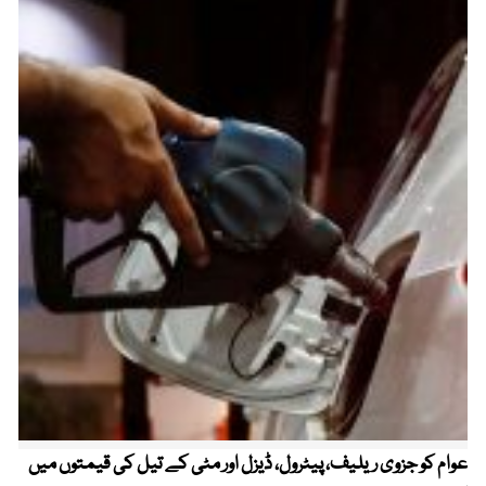
عوام کو جزوی ریلیف، پیٹرول، ڈیزل اور مٹی کے تیل کی قیمتوں میں
4 روز میں سونے کی قیمت میں بڑا اضافہ