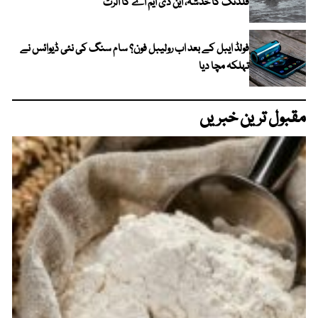
فلڈنگ کا خدشہ، این ڈی ایم اے کا الرٹ
فولڈ ایبل کے بعد اب رولیبل فون؟ سام سنگ کی نئی ڈیوائس نے
تہلکہ مچا دیا
مقبول ترین خبریں