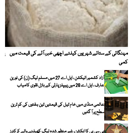
مہنگائی کے ستائے شہریوں کیلئے اچھی خبر، آٹے کی قیمت میں
پیٹ
کمی
آزاد کشمیر الیکشن ، ایل اے 27 میں مسلم لیگ (ن) کی نورین
عارف ، ایل اے 28 میں پیپلز پارٹی کے بازل نقوی کامیاب
عالمی منڈی میں خام تیل کی قیمتیں تین ہفتوں کی کم ترین
سطح پر آ گئیں
پی سی بی کا ایکشن، غیر منظور شدہ لیگ کھیلنے والے کرکٹرز