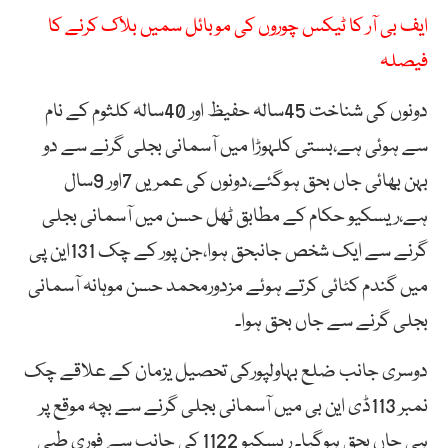
ایف بی آر کا ٹیکس چوروں کی موبائل سمیں بلاک کرنے کا
فیصلہ
دونوں کی شناخت 45سالہ حفیظ اور 40سالہ کلثوم کے نام
سے ہوئی ہے،بستی کلہوڑا میں آسمانی بجلی گرنے سے دو
بہن بھائی جاں بحق ہوگئے،دونوں کی عمریں 7اور 9سال
ہے،ریسکیو حکام کے مطابق ٹھل حسن میں آسمانی بجلی
گرنے سے ایک شخص جانبحق ہوا،جن پور کے چک 131این پی
میں گندم کٹائی کرتے ہوئے مزدورمحمد حسن موہانہ آسمانی
بجلی گرنے سے جاں بحق ہوا۔
دوسری جانب ضلع بہاولپورکی تحصیل یزمان کے علاقے چک
نمبر 113ڈی این بی میں آسمانی بجلی گرنے سے بچہ موقع پر
ہی جاں بحق ہوگیا۔ ریسکیو 1122 کی جانب سے فوری طبی