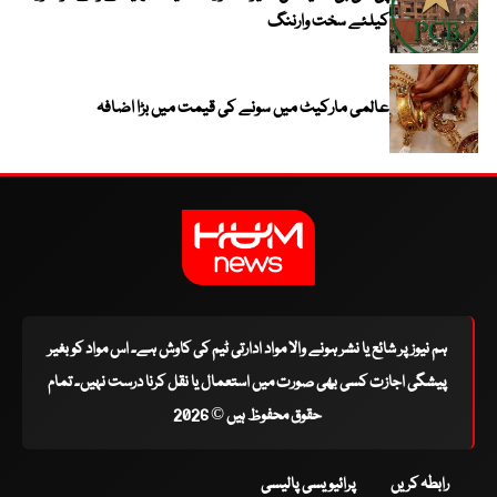
کیلئے سخت وارننگ
عالمی مارکیٹ میں سونے کی قیمت میں بڑا اضافہ
ہم نیوز پر شائع یا نشر ہونے والا مواد ادارتی ٹیم کی کاوش ہے۔ اس مواد کو بغیر
پیشگی اجازت کسی بھی صورت میں استعمال یا نقل کرنا درست نہیں۔ تمام
حقوق محفوظ ہیں © 2026
رابطہ کریں
پرائیویسی پالیسی