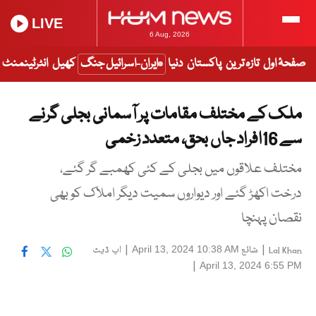
LIVE
6 Aug, 2026
صفحۂ اول
تازہ ترین
پاکستان
دنیا
ایران-اسرائیل جنگ
کھیل
انٹرٹینمنٹ
ملک کے مختلف مقامات پر آسمانی بجلی گرنے
سے 16افراد جاں بحق، متعدد زخمی
مختلف علاقوں میں بجلی کے کئی کھمبے گر گئے،
درخت اکھڑ گئے اور دیواروں سمیت دیگر املاک کو بھی
نقصان پہنچا
|
شائع
|
اپ ڈیٹ
April 13, 2024 10:38 AM
Lal Khan
|
April 13, 2024 6:55 PM