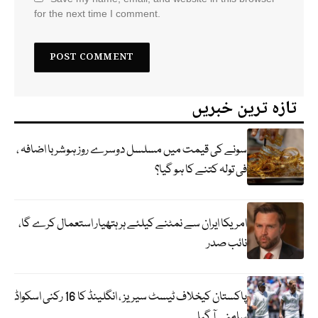
for the next time I comment.
تازہ ترین خبریں
سونے کی قیمت میں مسلسل دوسرے روز ہوشربا اضافہ ،
فی تولہ کتنے کا ہو گیا؟
امریکا ایران سے نمٹنے کیلئے ہر ہتھیار استعمال کرے گا،
نائب صدر
پاکستان کیخلاف ٹیسٹ سیریز ، انگلینڈ کا 16 رکنی اسکواڈ
سامنے آ گیا