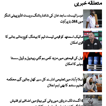
متعلقہ خبریں
دوسرا ٹیسٹ، ساجد خان کی شاندار بالنگ، ویسٹ انڈیز پہلی اننگز
میں 344 رنز پر آؤٹ
مائیک اسمتھ کو قومی ٹیسٹ ٹیم کا بیٹنگ کوچ بنائے جانے کا
قوی امکان
تیل کی قیمتوں میں مزید کمی ہو گئی، پیٹرول و ڈیزل سستا
ہونے کا امکان
اسلام آباد میں تعلیمی ادارے کل سے کھل جائیں گے، محکمہ
تعلیم سندھ کا بھی اہم اعلان
4 اگست تک دریاؤں میں پانی کے بہاؤ میں اضافے اور فلیش