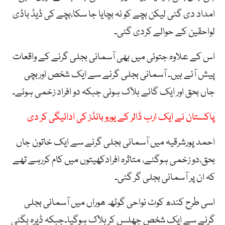
امداد دی گئی لیکن بچے کو نہ بچایا جا سکا،بچے کی ڈیڈ باڈی
لواحقین کے حوالے کردی گئی۔
اس کے علاوہ جتوئی میں بھی آسمانی بجلی گرنے کے واقعات
پیش آئے ہیں۔ آسمانی بجلی گرنے سے ایک شخص اوربچی
جاں بحق اور ایک گائے ہلاک ہوئی جبکہ دو افراد زخمی ہوئے۔
پاکستان نے ایک ارب ڈالر کے یورو بانڈز کی ادائیگی کر دی
احمد پورشرقیہ میں آسمانی بجلی گرنے سے ایک خاتون جاں
بحق،دو زخمی ہوگئے، متاثرہ افرادکھیتوں میں کام کررہے تھے
کہ ان پر آسمانی بجلی گر گئی۔
اسی طرح کندھ کوٹ نواحی گوٹھ ھوراں میں آسمانی بجلی
گرنے سے ایک شخص جھلس کر ہلاک ہوگیا۔جبکہ ڈیرہ بگٹی