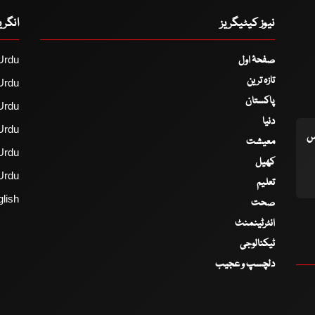
نیوز کیٹیگریز
انگر
صفحۂ اول
Urdu
تازہ ترین
Urdu
پاکستان
Urdu
دنیا
Urdu
اس
معیشت
Urdu
کھیل
Urdu
تعلیم
lish
صحت
انٹرٹینمنٹ
ٹیکنالوجی
دلچسپ و عجیب