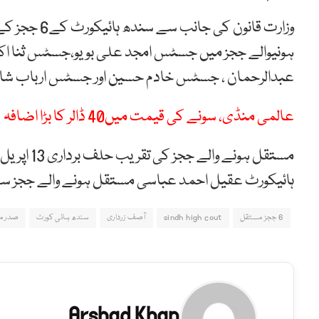
وزارت قانون 
ہونیوالے ججز میں جسٹس امجد علی بویو،جسٹس ثنا اک
عبدالرحمان ، جسٹس خادم حسین اور جسٹس ارباب شام
عالمی منڈی، سونے کی قیمت میں40 ڈالر کا بڑا اضافہ
مستقل ہون
ہائیکورٹ عقیل احمد عباسی مستقل ہونے والے ججز س
6 ججز مستقل
sindh high cout
آصف زرداری
سندھ ہائی کورٹ
صدر م
Arshad Khan