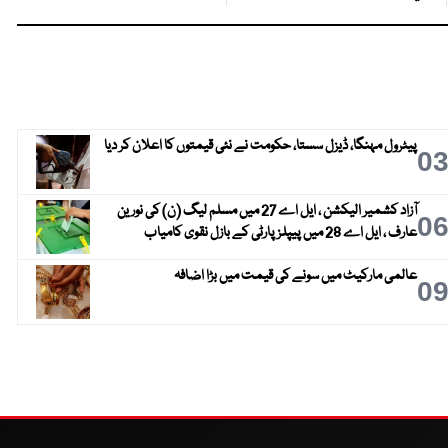
پیٹرول مہنگا، ڈیزل سستا، حکومت نے نئی قیمتوں کا اعلان کر دیا
0
آزاد کشمیر الیکشن ، ایل اے 27 میں مسلم لیگ (ن) کی نورین
0
عارف ، ایل اے 28 میں پیپلز پارٹی کے بازل نقوی کامیاب
عالمی مارکیٹ میں سونے کی قیمت میں بڑا اضافہ
0