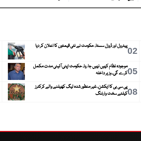
پیٹرول اور ڈیزل سستا، حکومت نے نئی قیمتوں کا اعلان کر دیا
3
02
موجودہ نظام کہیں نہیں جا رہا، حکومت اپنی آئینی مدت مکمل
6
05
کرے گی، وزیر داخلہ
پی سی بی کا ایکشن، غیر منظور شدہ لیگ کھیلنے والے کرکٹرز
9
08
کیلئے سخت وارننگ