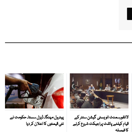
لاانفورسمنٹ انویسٹی گیشن سنٹر کے
پیٹرول مہنگا، ڈیزل سستا، حکومت نے
قیام کیلئے پائلٹ پراجیکٹ شروع کرنے
نئی قیمتوں کا اعلان کر دیا
کا فیصلہ