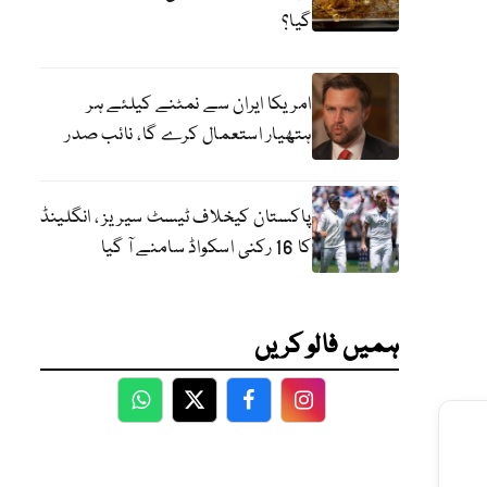
گیا؟
امریکا ایران سے نمٹنے کیلئے ہر
ہتھیار استعمال کرے گا، نائب صدر
پاکستان کیخلاف ٹیسٹ سیریز ، انگلینڈ
کا 16 رکنی اسکواڈ سامنے آ گیا
ہمیں فالو کریں
WhatsApp
Twitter
Facebook
Facebook