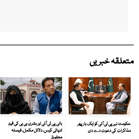
متعلقہ خبریں
بانی پی ٹی آئی اور بشریٰ بی بی کی قیدِ
حکومت نے پی ٹی آئی کو ایک بارپھر
تنہائی کیس، دلائل مکمل، فیصلہ
مذاکرات کی دعوت دے دی
محفوظ