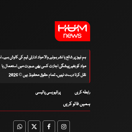
ہم نیوز پر شائع یا نشر ہونے والا مواد ادارتی ٹیم کی کاوش ہے۔ 
مواد کو بغیر پیشگی اجازت کسی بھی صورت میں استعمال یا
نقل کرنا درست نہیں۔ تمام حقوق محفوظ ہیں © 2026
رابطہ کریں
پرائیویسی پالیسی
ہمیں فالو کریں
WhatsApp
Twitter
Facebook
Facebook