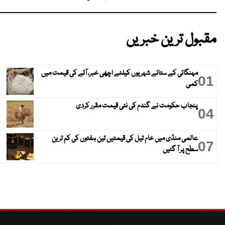
مقبول ترین خبریں
مہنگائی کے ستائے شہریوں کیلئے اچھی خبر، آٹے کی قیمت میں
01
کمی
پنجاب حکومت نے گندم کی نئی قیمت مقرر کردی
04
عالمی منڈی میں خام تیل کی قیمتیں تین ہفتوں کی کم ترین
07
سطح پر آ گئیں