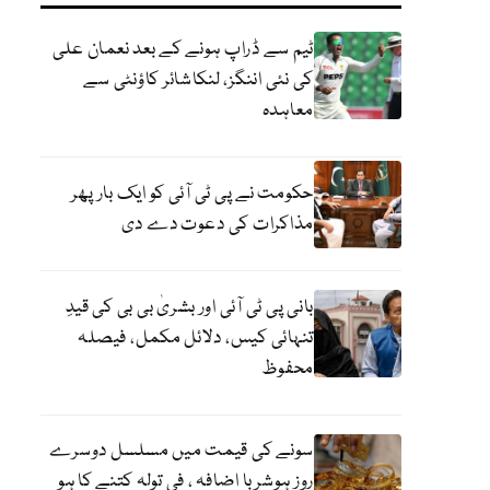
ٹیم سے ڈراپ ہونے کے بعد نعمان علی
کی نئی اننگز، لنکاشائر کاؤنٹی سے
معاہدہ
حکومت نے پی ٹی آئی کو ایک بارپھر
مذاکرات کی دعوت دے دی
بانی پی ٹی آئی اور بشریٰ بی بی کی قیدِ
تنہائی کیس، دلائل مکمل، فیصلہ
محفوظ
سونے کی قیمت میں مسلسل دوسرے
روز ہوشربا اضافہ ، فی تولہ کتنے کا ہو