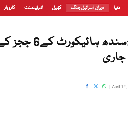
دنیا
ایران-اسرائیل جنگ
کھیل
انٹرٹینمنٹ
کاروبار
صدرمملکت کے احکامات:سندھ ہائیکورٹ کے6 جج
جاری
|
April 12