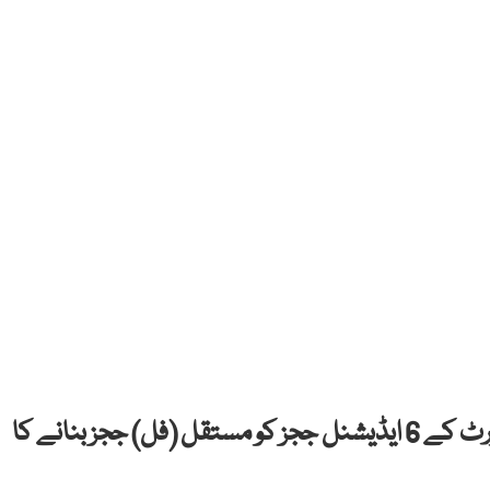
صدرمملکت آصف علی زرداری نےسندھ ہائی کورٹ کے 6 ایڈیشنل ججز کو مستقل (فل) ججز بنانے کا