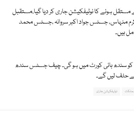
کی جانب سے سندھ ہائیکورٹ کے6 ججز کے مستقل ہونے کا نوٹیفکیشن جاری کر دیا گیا،مستقبل
رم منہاس، جسٹس جواد اکبر سروانہ ،جسٹس محمد
ل ہیں۔
ے والے ججز کی تقریب حلف برداری 13 اپریل کو سندھ ہائی کورٹ میں ہو گی۔ چیف جسٹس سندھ
ے حلف لیں گے۔
ملکت
نوٹیفکیشن جاری