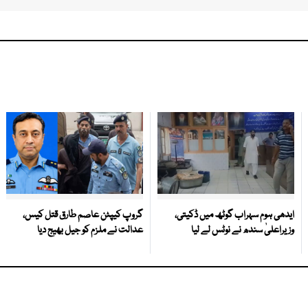
ایدھی ہوم سہراب گوٹھ میں ڈکیتی،
گروپ کیپٹن عاصم طارق قتل کیس،
وزیراعلیٰ سندھ نے نوٹس لے لیا
عدالت نے ملزم کو جیل بھیج دیا