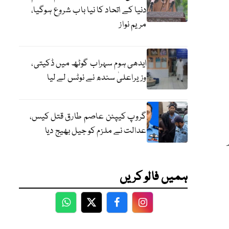
دنیا کے اتحاد کا نیا باب شروع ہوگیا،
مریم نواز
ایدھی ہوم سہراب گوٹھ میں ڈکیتی،
وزیراعلیٰ سندھ نے نوٹس لے لیا
گروپ کیپٹن عاصم طارق قتل کیس،
عدالت نے ملزم کو جیل بھیج دیا
 8 بجکر
ہمیں فالو کریں
WhatsApp
Twitter
Facebook
Facebook