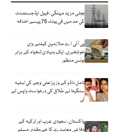
بجلی مزید مہنگی، فیول ایڈجسٹمنٹ
کی مد میں فی یونٹ 75 پیسے اضافہ
پی آئی اے ملازمین کیلئے بڑی
خوشخبری، ایک بنیادی تنخواہ کے برابر
بونس منظور
تامل ناڈو کے وزیراعلیٰ وجے کی اہلیہ
سنگیتا نے طلاق کی درخواست واپس لے
لی
پاکستان، سعودی عرب اور ترکیہ کے
دفاعی معاہدے کا خیرمقدم، مسلم