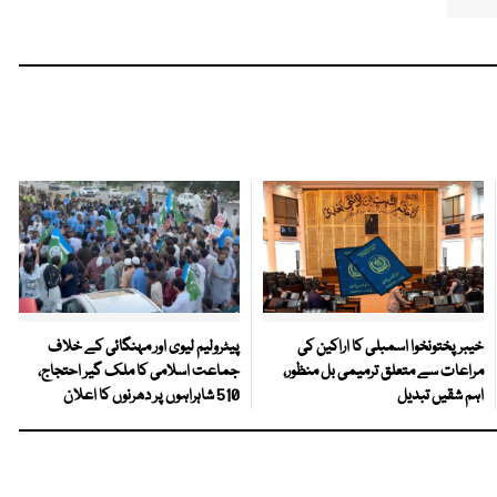
خیبرپختونخوا اسمبلی کا اراکین کی
پیٹرولیم لیوی اور مہنگائی کے خلاف
مراعات سے متعلق ترمیمی بل منظور،
جماعت اسلامی کا ملک گیر احتجاج،
اہم شقیں تبدیل
510 شاہراہوں پر دھرنوں کا اعلان