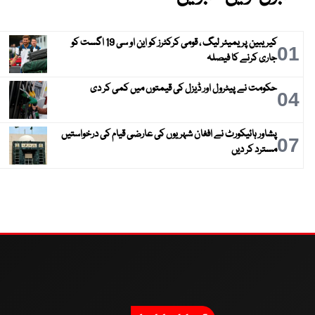
کیریبین پریمیئر لیگ ، قومی کرکٹرز کو این او سی 19 اگست کو
01
جاری کرنے کا فیصلہ
حکومت نے پیٹرول اور ڈیزل کی قیمتوں میں کمی کر دی
04
پشاور ہائیکورٹ نے افغان شہریوں کی عارضی قیام کی درخواستیں
07
مسترد کر دیں