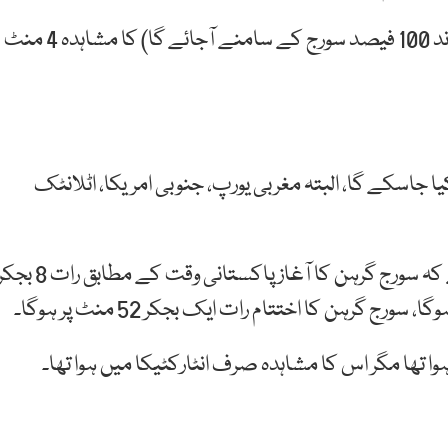
امریکا کی 15 ریاستوں میں مکمل سورج گرہن (یعنی چاند 100 فیصد سورج کے سامنے آجائے گا) کا مشاہدہ 4 منٹ
جاسکے گا، البتہ مغربی یورپ، جنوبی امریکا، اٹلانٹک
میڈیا رپورٹس کے مطابق محکمہ موسمیات کا کہنا ہے کہ سورج گرہن کا آغاز پاکستانی وقت کے مطابق رات