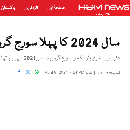
صفحۂ اول
تازہ ترین
پاکستان
7 Aug, 2026
سال 2024 کا پہلا سورج گرہن 8 اپریل کو متوقع
دنیا میں آخری بار مکمل سورج گرہن دسمبر 2021 میں ہوا تھا
|
شائع
April 5, 2024 7:14 PM
Hasnat Mughal