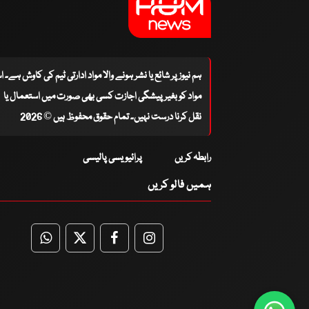
ہم نیوز پر شائع یا نشر ہونے والا مواد ادارتی ٹیم کی کاوش ہے۔ 
مواد کو بغیر پیشگی اجازت کسی بھی صورت میں استعمال یا
نقل کرنا درست نہیں۔ تمام حقوق محفوظ ہیں © 2026
رابطہ کریں
پرائیویسی پالیسی
ہمیں فالو کریں
WhatsApp
Twitter
Facebook
Facebook