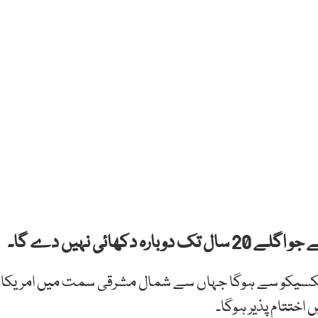
 میکسیکو سے ہوگا جہاں سے شمال مشرقی سمت میں امریکا
اختتام پذیر ہوگا۔