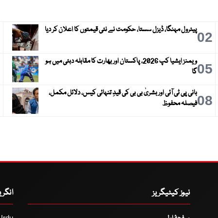
پیٹرول مہنگا، ڈیزل سستا، حکومت نے نئی قیمتوں کا اعلان کر دیا
3
02
ویمنز ایشیا کپ 2026، پاکستان اور بھارت کا مقابلہ دبئی میں ہو
6
05
گا
بانی پی ٹی آئی اور بشریٰ بی بی کی قیدِ تنہائی کیس، دلائل مکمل،
9
08
فیصلہ محفوظ
نیوز کیٹیگریز
انگر
Urdu