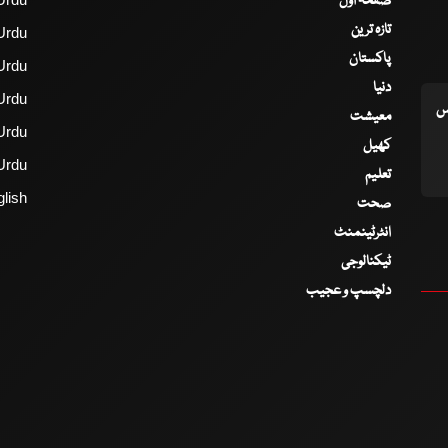
صفحۂ اول
تازہ ترین
Urdu
پاکستان
Urdu
دنیا
Urdu
اس
معیشت
Urdu
کھیل
Urdu
تعلیم
lish
صحت
انٹرٹینمنٹ
ٹیکنالوجی
دلچسپ و عجیب