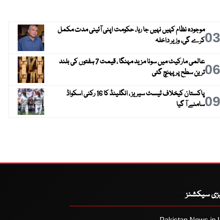
موجودہ نظام کہیں نہیں جا رہا، حکومت اپنی آئینی مدت مکمل
0
کرے گی، وزیر داخلہ
عالمی مارکیٹ میں سونا مزید مہنگا ، قیمت 7 ہفتوں کی بلند
0
ترین سطح پر پہنچ گئی
پاکستان کیخلاف ٹیسٹ سیریز ، انگلینڈ کا 16 رکنی اسکواڈ
0
سامنے آ گیا
یزی سیکشنز
Pakistan News in 