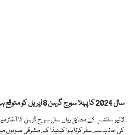
سال 2024 کا پہلا سورج گرہن 8 اپریل کو متوقع ہے جو اگلے 20 سال تک دوبارہ دکھائی نہیں دے گا۔
لائیو سائنس کے مطابق رواں سال سورج گرہن کا آغاز
کی جانب سے سفر کرتا ہوا کینیڈا کے مشرقی صوبوں میں 