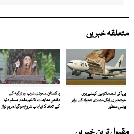
متعلقہ خبریں
پاکستان، سعودی عرب اور ترکیہ کے
پی آئی اے ملازمین کیلئے بڑی
دفاعی معاہدے کا خیرمقدم، مسلم دنیا
خوشخبری، ایک بنیادی تنخواہ کے برابر
کے اتحاد کا نیا باب شروع ہوگیا، مریم نواز
بونس منظور
مقبول ترین خبریں