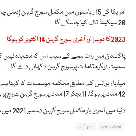
20 سیکینڈ تک کیا جاسکے گا۔
2023کا دوسرا اور آخری سورج گرہن 14 اکتوبر کو ہوگا
پاکستان میں رات ہونے کے سبب اس کا مشاہدہ نہیں کیا 
سمیت دیگرمقاما ت پرسورج گرہن دکھائی دے گا۔
42 منٹ پر ہوگا، 11 بجکر 17 منٹ پرسورج گرہن عروج پر ہوگا، سورج گرہن کا اختتام رات ایک بجکر 52 منٹ پر ہوگا۔
دنیا میں آخری بار مکمل سورج گرہن دسمبر 2021 میں ہوا تھا مگر اس کا مشاہدہ صرف انٹارکٹیکا میں ہوا تھا۔
solar eclipse
سورج گرہن