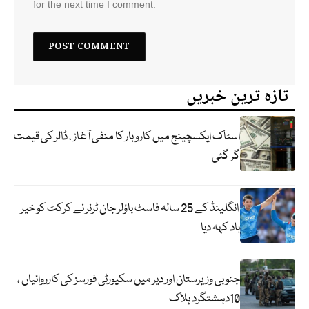
for the next time I comment.
تازہ ترین خبریں
اسٹاک ایکسچینج میں کاروبار کا منفی آغاز ، ڈالر کی قیمت
گر گئی
انگلینڈ کے 25 سالہ فاسٹ باؤلر جان ٹرنر نے کرکٹ کو خیر
باد کہہ دیا
جنوبی وزیرستان اور دیر میں سکیورٹی فورسز کی کارروائیاں ،
10دہشتگرد ہلاک