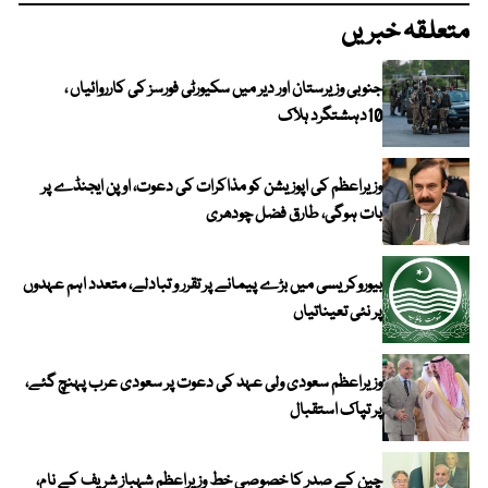
متعلقہ خبریں
جنوبی وزیرستان اور دیر میں سکیورٹی فورسز کی کارروائیاں ،
10دہشتگرد ہلاک
وزیراعظم کی اپوزیشن کو مذاکرات کی دعوت، اوپن ایجنڈے پر
بات ہوگی، طارق فضل چودھری
بیوروکریسی میں بڑے پیمانے پر تقرر و تبادلے، متعدد اہم عہدوں
پر نئی تعیناتیاں
وزیراعظم سعودی ولی عہد کی دعوت پر سعودی عرب پہنچ گئے،
پر تپاک استقبال
چین کے صدر کا خصوصی خط وزیراعظم شہباز شریف کے نام،