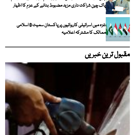
پاک چین شراکت داری مزید مضبوط بنانے کے عزم کا اظہار
غزہ میں اسرائیلی کارروائیوں پر پاکستان سمیت 8 اسلامی
ممالک کا مشترکہ اعلامیہ
مقبول ترین خبریں