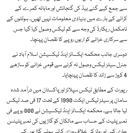
سے جمع کیے گئے بیڈ کی گنجائش اور ماہانہ کمرے کے
کرائے کے بارے میں بنیادی معلومات نہیں تھیں۔ ہوٹلوں کے
نامکمل ریکارڈ کی وجہ سے کم ٹیکس وصول کیا گیا جس
سے سرکاری خزانے کو اربوں روپے کا نقصان پہنچا۔
دوسری جانب محکمہ ایکسائز اینڈ ٹیکسیشن اسلام آباد نے
جنرل سیلز ٹیکس وصول نہ کرنے سے قومی خزانے کو ساڑھے
4 کروڑ سے زائد کا نقصان پہنچایا۔
رپورٹ کے مطابق ٹیکس سپلائز اور پاکستان میں درآمد شدہ
سامان پر سیلز ٹیکس ایکٹ 1990 کے تحت 17 فی صد ٹیکس
لیا جاتا ہے۔ محکمہ ایکسائز اینڈ ٹیکسیشن نے 800 روپے فی
نمبر پلیٹ کے حساب سے مالکان کو گاڑیوں کی نمبر پلیٹس
جاری کیں اور رولز کی خلاف ورزی کرتے ہوئے گاڑیوں کے