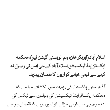
اسلام آباد (ابوبکر خان، ہم انویسٹی گیشن ٹیم): محکمہ
ایکسائز اینڈ ٹیکسیشن اسلام آباد کے جی ایس ٹی وصول نہ
کرنے سے قومی خزانے کو اربوں کا نقصان پہنچا۔
آڈیٹر جنرل پاکستان کی رپورٹ میں انکشاف ہوا ہے کہ
محکمہ ایکسائز اینڈ ٹیکسیشن کی ہوٹلوں سے ٹیکس کی
عدم وصولی سے قومی خزانے کو اربوں روپے کا نقصان ہوا ہے۔