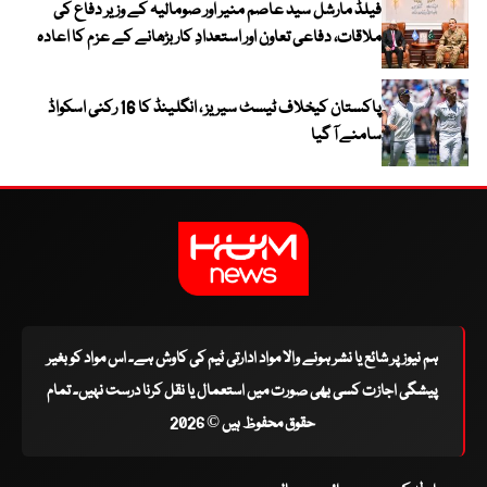
فیلڈ مارشل سید عاصم منیر اور صومالیہ کے وزیر دفاع کی
ملاقات، دفاعی تعاون اور استعدادِ کار بڑھانے کے عزم کا اعادہ
پاکستان کیخلاف ٹیسٹ سیریز ، انگلینڈ کا 16 رکنی اسکواڈ
سامنے آ گیا
ہم نیوز پر شائع یا نشر ہونے والا مواد ادارتی ٹیم کی کاوش ہے۔ اس مواد کو بغیر
پیشگی اجازت کسی بھی صورت میں استعمال یا نقل کرنا درست نہیں۔ تمام
حقوق محفوظ ہیں © 2026