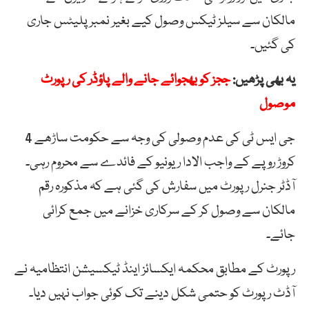
مالکان سے سیلز ٹیکس وصول کیے بغیر نمبر پلیٹس جاری
کی گئیں۔
یہ بھی پڑھیں:
ججز کو بھجوائے جانے والے پاؤڈر کی رپورٹ
موصول
جی ایس ٹی کی عدم وصولی کی وجہ سے حکومت ساڑھے 4
کروڑ روپے کے واجب الادا ریونیو کے فائدے سے محروم رہی۔
آڈٹر جنرل رپورٹ میں سفارش کی گئی ہے کہ مذکورہ رقم
مالکان سے وصول کر کے سرکاری خزانے میں جمع کرائی
جائے۔
رپورٹ کے مطابق محکمہ ایکسائز اینڈ ٹیکسیشن انتظامیہ نے
آڈٹ رپورٹ کو حتمی شکل دینے تک کوئی جواب نہیں دیا۔