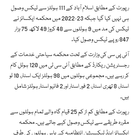
رپورٹ کے مطابق اسلام آباد کے 111 ہوٹلز سے ٹیکس وصول
ہی نہیں کیا گیا جبکہ 23-2022 میں محکمہ ایکسائز نے
ٹیکس کی مد میں 9 ہوٹلوں سے 48 کروڑ 49 لاکھ 75 ہزار
847 روپے ٹیکس وصول کیا۔
آئی پی سی کی وزارت کے تحت محکمہ سیاحتی خدمات کے
رجسٹریشن ریکارڈ کے مطابق آئی سی ٹی میں 120 ہوٹل کام
کر رہے ہیں۔ مجموعی ہوٹلوں میں 98 ہوٹلز ایک اسٹار، 10 ٹو
اسٹار، 8 تھری اسٹار، 2 فور اسٹار اور 2 فائیو اسٹار ہوٹلز شامل
ہیں۔
رپورٹ کے مطابق کم از کم 25 قیام گاہ والے تمام ہوٹلوں سے
مقررہ طریقے سے ٹیکس وصول کیے جاتے ہیں۔ محکمہ
ایکسائز اینڈ ٹیکسیشن انتظامیہ کے پاس ہوٹلوں کی طرف