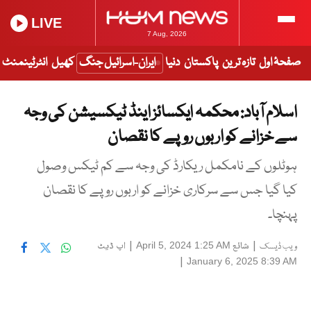
LIVE
7 Aug, 2026
صفحۂ اول
تازہ ترین
پاکستان
دنیا
ایران-اسرائیل جنگ
کھیل
انٹرٹینمنٹ
اسلام آباد: محکمہ ایکسائز اینڈ ٹیکسیشن کی وجہ
سے خزانے کو اربوں روپے کا نقصان
ہوٹلوں کے نامکمل ریکارڈ کی وجہ سے کم ٹیکس وصول
کیا گیا جس سے سرکاری خزانے کو اربوں روپے کا نقصان
پہنچا۔
|
شائع
|
اپ ڈیٹ
April 5, 2024 1:25 AM
ویب ڈیسک
|
January 6, 2025 8:39 AM