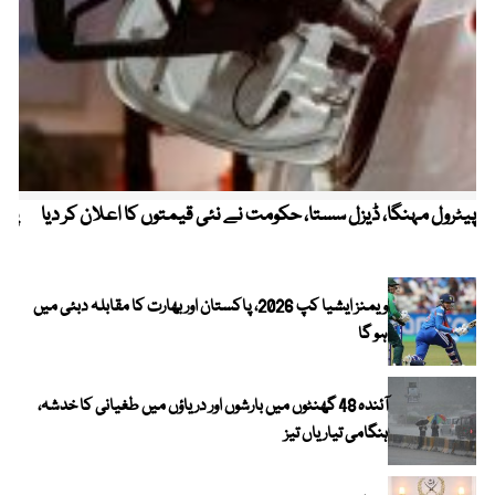
پیٹرول مہنگا، ڈیزل سستا، حکومت نے نئی قیمتوں کا اعلان کر دیا
پنج
ویمنز ایشیا کپ 2026، پاکستان اور بھارت کا مقابلہ دبئی میں
ہو گا
آئندہ 48 گھنٹوں میں بارشوں اور دریاؤں میں طغیانی کا خدشہ،
ہنگامی تیاریاں تیز