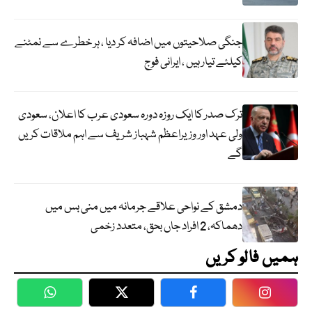
جنگی صلاحیتوں میں اضافہ کر دیا ، ہر خطرے سے نمٹنے
کیلئے تیار ہیں ، ایرانی فوج
ترک صدر کا ایک روزہ دورہ سعودی عرب کا اعلان، سعودی
ولی عہد اور وزیراعظم شہباز شریف سے اہم ملاقات کریں
گے
دمشق کے نواحی علاقے جرمانہ میں منی بس میں
دھماکہ، 2 افراد جاں بحق، متعدد زخمی
ہمیں فالو کریں
WhatsApp
Twitter
Facebook
Faceboo