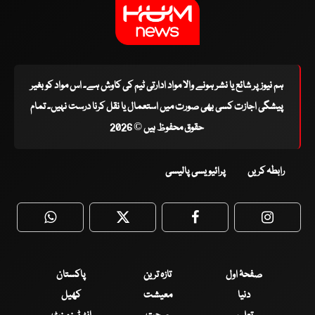
ہم نیوز پر شائع یا نشر ہونے والا مواد ادارتی ٹیم کی کاوش ہے۔ اس مواد کو بغیر
پیشگی اجازت کسی بھی صورت میں استعمال یا نقل کرنا درست نہیں۔ تمام
حقوق محفوظ ہیں © 2026
رابطہ کریں
پرائیویسی پالیسی
WhatsApp
Twitter
Facebook
Faceboo
صفحۂ اول
تازہ ترین
پاکستان
دنیا
معیشت
کھیل