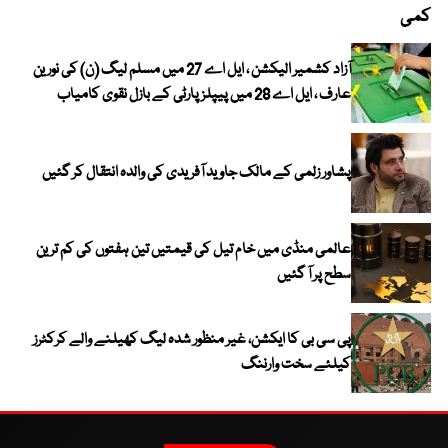
کمی
آزاد کشمیر الیکشن ، ایل اے 27 میں مسلم لیگ (ن) کی نورین
عارف ، ایل اے 28 میں پیپلز پارٹی کے بازل نقوی کامیاب
پشاور زلمی کے مالک جاوید آفریدی کی والدہ انتقال کر گئیں
عالمی منڈی میں خام تیل کی قیمتیں تین ہفتوں کی کم ترین
سطح پر آ گئیں
پی سی بی کا ایکشن، غیر منظور شدہ لیگ کھیلنے والے کرکٹرز
کیلئے سخت وارننگ