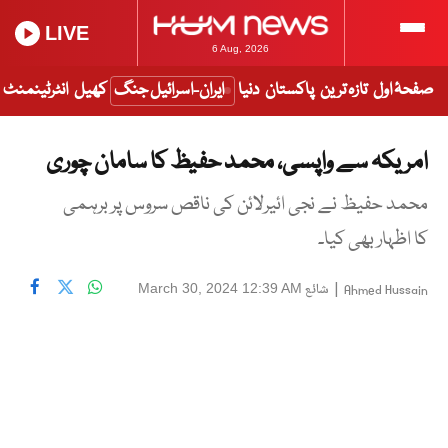
LIVE
6 Aug, 2026
صفحۂ اول
تازہ ترین
پاکستان
دنیا
ایران-اسرائیل جنگ
کھیل
انٹرٹینمنٹ
امریکہ سے واپسی، محمد حفیظ کا سامان چوری
محمد حفیظ نے نجی ائیرلائن کی ناقص سروس پر برہمی
کا اظہار بھی کیا۔
|
شائع
March 30, 2024 12:39 AM
Ahmed Hussain