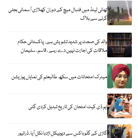
تھائی لینڈ میں فٹبال میچ کے دوران کھلاڑی آسمانی بجلی
گرنے سے ہلاک
والد کی صحت پر شدید تشویش ہے، پاکستانی حکام
ملاقات کی اجازت نہیں دے رہے ، قاسم ، سلیمان
میٹرک امتحانات میں سکھ طالبعلم کی نمایاں پوزیشن
ایم ڈی کیٹ امتحان کی تاریخ تبدیل کردی گئی
گاڑی کے گلَو باکس سے دیوہیکل اژدہا نکل آیا، ڈرائیور