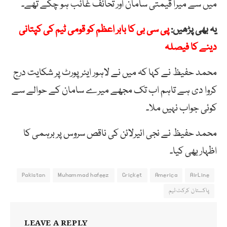
میں سے میرا قیمتی سامان اور تحائف غائب ہو چکے تھے۔
یہ بھی پڑھیں:
پی سی بی کا بابر اعظم کو قومی ٹیم کی کپتانی
دینے کا فیصلہ
محمد حفیظ نے کہا کہ میں نے لاہور ایئرپورٹ پر شکایت درج
کروا دی ہے تاہم اب تک مجھے میرے سامان کے حوالے سے
کوئی جواب نہیں ملا۔
محمد حفیظ نے نجی ائیرلائن کی ناقص سروس پر برہمی کا
اظہار بھی کیا۔
Pakistan
Muhammad hafeez
Cricket
America
AirLine
پاکستان کرکٹ ٹیم
LEAVE A REPLY