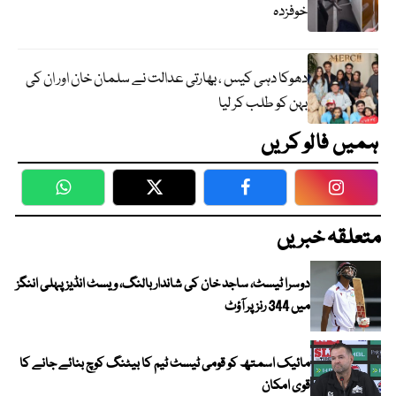
خوفزدہ
دھوکا دہی کیس ، بھارتی عدالت نے سلمان خان اور ان کی
بہن کو طلب کر لیا
ہمیں فالو کریں
WhatsApp
Twitter
Facebook
Faceboo
متعلقہ خبریں
دوسرا ٹیسٹ، ساجد خان کی شاندار بالنگ، ویسٹ انڈیز پہلی اننگز
میں 344 رنز پر آؤٹ
مائیک اسمتھ کو قومی ٹیسٹ ٹیم کا بیٹنگ کوچ بنائے جانے کا
قوی امکان