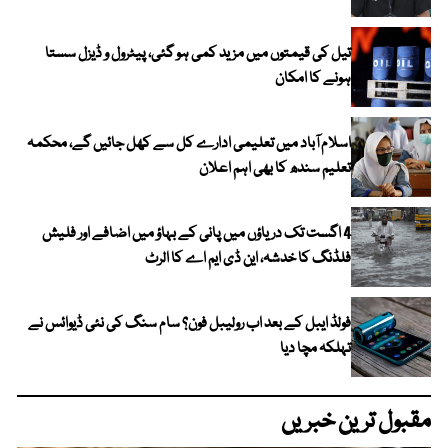
تیل کی قیمتوں میں مزید کمی ہو گئی، پیٹرول و ڈیزل سستا
ہونے کا امکان
اسلام آباد میں تعلیمی ادارے کل سے کھل جائیں گے، محکمہ
تعلیم سندھ کا بھی اہم اعلان
4 اگست تک دریاؤں میں پانی کے بہاؤ میں اضافے اور فلیش
فلڈنگ کا خدشہ، این ڈی ایم اے کا الرٹ
فولڈ ایبل کے بعد اب رولیبل فون؟ سام سنگ کی نئی ڈیوائس نے
تہلکہ مچا دیا
مقبول ترین خبریں