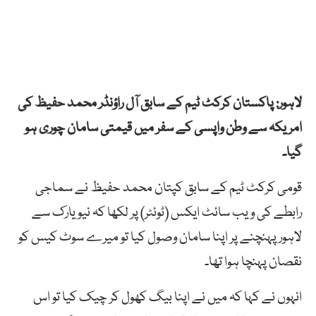
لاہور: پاکستان کرکٹ ٹیم کے سابق آل راؤنڈر محمد حفیظ کی
امریکہ سے وطن واپسی کے سفر میں قیمتی سامان چوری ہو
گیا۔
قومی کرکٹ ٹیم کے سابق کپتان محمد حفیظ نے سماجی
رابطے کی ویب سائٹ ایکس (ٹوئٹر) پر لکھا کہ نیویارک سے
لاہور پہنچنے پر اپنا سامان وصول کیا تو میرے سوٹ کیس کو
نقصان پہنچا ہوا تھا۔
انہوں نے کہا کہ میں نے اپنا بیگ کھول کر چیک کیا تو اس