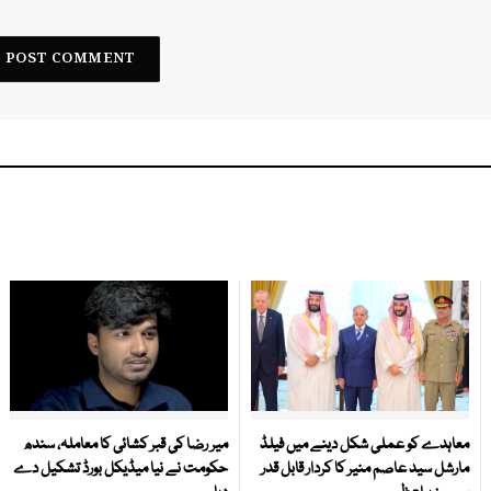
معاہدے کو عملی شکل دینے میں فیلڈ
میر رضا کی قبر کشائی کا معاملہ، سندھ
مارشل سید عاصم منیر کا کردار قابل قدر
حکومت نے نیا میڈیکل بورڈ تشکیل دے