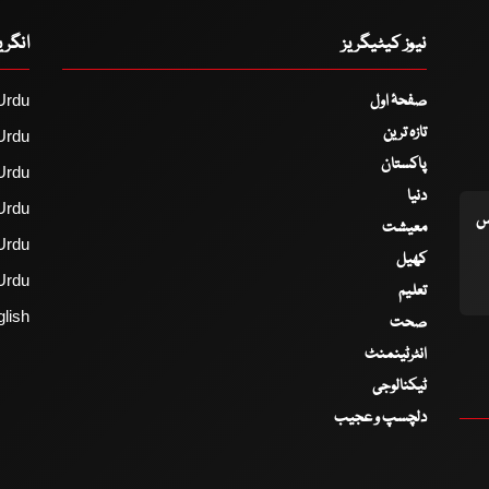
نیوز کیٹیگریز
انگر
صفحۂ اول
Urdu
تازہ ترین
Urdu
پاکستان
Urdu
دنیا
Urdu
اس
معیشت
Urdu
کھیل
Urdu
تعلیم
lish
صحت
انٹرٹینمنٹ
ٹیکنالوجی
دلچسپ و عجیب