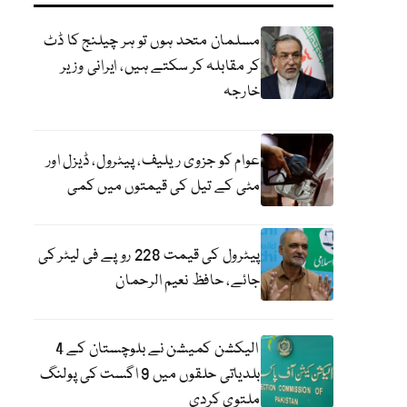
مسلمان متحد ہوں تو ہر چیلنج کا ڈٹ
کر مقابلہ کر سکتے ہیں، ایرانی وزیر
خارجہ
عوام کو جزوی ریلیف، پیٹرول، ڈیزل اور
مٹی کے تیل کی قیمتوں میں کمی
پیٹرول کی قیمت 228 روپے فی لیٹر کی
جائے، حافظ نعیم الرحمان
الیکشن کمیشن نے بلوچستان کے 4
بلدیاتی حلقوں میں 9 اگست کی پولنگ
ملتوی کردی