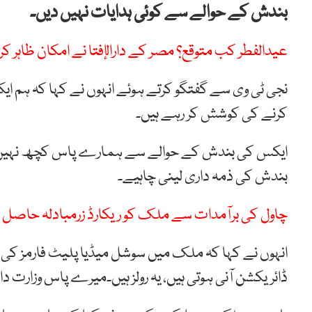
بندش کے حوالے سے کوئی ہدایات نہیں دیں۔
عیدالفطر کب متوقع؟ مصر کے دارالإفتا نے امکان ظاہر کر 
نجی ٹی وی سے گفتگو کرتے ہوئے انہوں نے کہا کہ ہم ا
کرنے کی کوشش کر رہے ہیں۔
ایکس کی بندش کے حوالے سے ہمارے پاس کچھ نہیں لیک
بندش کی ذمہ داری لینی چاہیے۔
چاول کی برآمدات سے ملک کو ریکارڈ زرمبادلہ حاصل
انہوں نے کہا کہ ملک میں سوشل میڈیا پلیٹ فارمز ک
ڈائریکشن آنی ہوتی ہیں، یہ رولز ہیں۔میرے پاس وزارت 