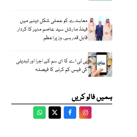
معاہدے کو عملی شکل دینے میں
فیلڈ مارشل سید عاصم منیر کا کردار
قابل قدر ہے، وزیراعظم
پی ٹی اے کا ای سم کے اجرا اور تبدیلی
کی فیس کم کرنے کا فیصلہ
ہمیں فالو کریں
WhatsApp
Twitter
Facebook
Facebook