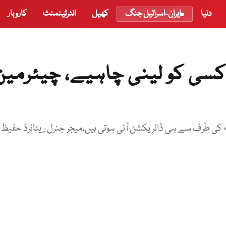
دنیا
ایران-اسرائیل جنگ
کھیل
انٹرٹینمنٹ
کاروبار
سی کو لینی چاہیے، چیئرمین
کی طرف سے ہی ڈائریکشن آنی ہوتی ہیں،میجر جنرل ریٹائرڈ حفیظ