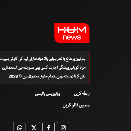
ہم نیوز پر شائع یا نشر ہونے والا مواد ادارتی ٹیم کی کاوش ہے۔ 
مواد کو بغیر پیشگی اجازت کسی بھی صورت میں استعمال یا
نقل کرنا درست نہیں۔ تمام حقوق محفوظ ہیں © 2026
رابطہ کریں
پرائیویسی پالیسی
ہمیں فالو کریں