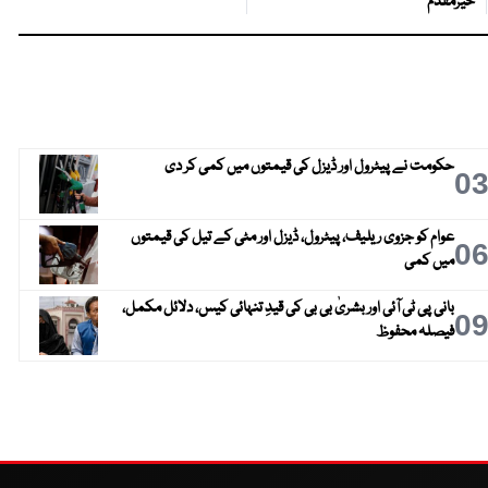
خیرمقدم
حکومت نے پیٹرول اور ڈیزل کی قیمتوں میں کمی کر دی
0
عوام کو جزوی ریلیف، پیٹرول، ڈیزل اور مٹی کے تیل کی قیمتوں
0
میں کمی
بانی پی ٹی آئی اور بشریٰ بی بی کی قیدِ تنہائی کیس، دلائل مکمل،
0
فیصلہ محفوظ