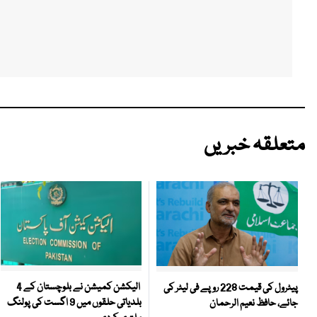
متعلقہ خبریں
الیکشن کمیشن نے بلوچستان کے 4
پیٹرول کی قیمت 228 روپے فی لیٹر کی
بلدیاتی حلقوں میں 9 اگست کی پولنگ
جائے، حافظ نعیم الرحمان