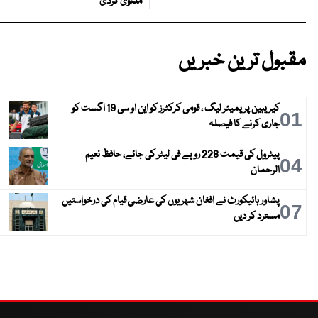
ملتوی کردی
مقبول ترین خبریں
کیریبین پریمیئر لیگ ، قومی کرکٹرز کو این او سی 19 اگست کو
01
جاری کرنے کا فیصلہ
پیٹرول کی قیمت 228 روپے فی لیٹر کی جائے، حافظ نعیم
04
الرحمان
پشاور ہائیکورٹ نے افغان شہریوں کی عارضی قیام کی درخواستیں
07
مسترد کر دیں