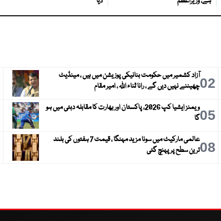
ہے، وزیراعظم
دیا
آزاد کشمیر میں حکومت بنانیکی پوزیشن میں ہیں ، مینڈیٹ
3
02
چھیننے نہیں دیں گے ، رانا ثناء اللہ ، امیر مقام
ویمنز ایشیا کپ 2026، پاکستان اور بھارت کا مقابلہ دبئی میں ہو
6
05
گا
عالمی مارکیٹ میں سونا مزید مہنگا ، قیمت 7 ہفتوں کی بلند
9
08
ترین سطح پر پہنچ گئی