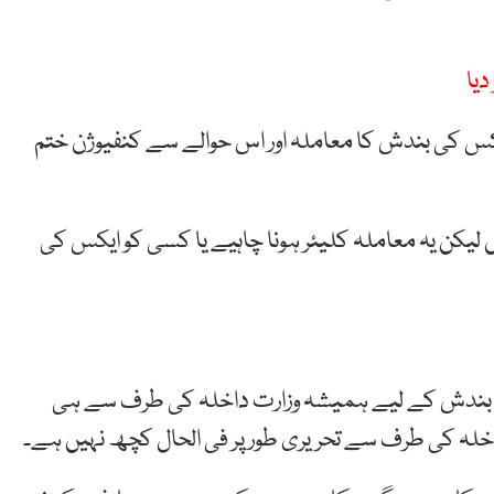
دیا
یکس کی بندش کا معاملہ اور اس حوالے سے کنفیوژن ختم
ن یہ معاملہ کلیئر ہونا چاہیے یا کسی کو ایکس کی
ی بندش کے لیے ہمیشہ وزارت داخلہ کی طرف سے ہی
داخلہ کی طرف سے تحریری طور پر فی الحال کچھ نہیں ہے۔