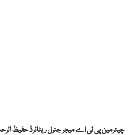
چیئرمین پی ٹی اے میجر جنرل ریٹائرڈ حفیظ الرح