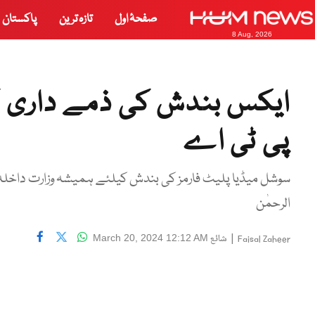
صفحۂ اول
تازہ ترین
پاکستان
8 Aug, 2026
ایکس بندش کی ذمے داری ک
پی ٹی اے
سوشل میڈیا پلیٹ فارمز کی بندش کیلئے ہمیشہ وزارت داخلہ 
الرحمٰن
|
شائع
March 20, 2024 12:12 AM
Faisal Zaheer